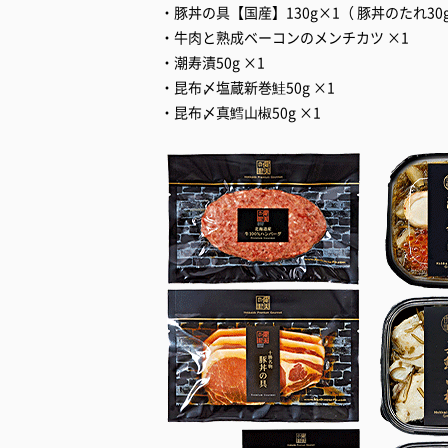
・豚丼の具【国産】130g×1（ 豚丼のたれ30g
・牛肉と熟成ベーコンのメンチカツ ×1
・潮寿漬50g ×1
・昆布〆塩蔵新巻鮭50g ×1
・昆布〆真鱈山椒50g ×1