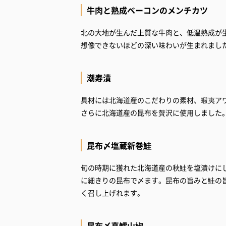
牛肉と熟成ベーコンのメンチカツ
北の大地が生んだ上質な牛肉と、低温熟成が
想像できないほどの深い味わいが生まれまし
潮寿漬
具材には北海道産のこだわりの素材、蝦夷ア
さらに北海道産の昆布を贅沢に使用しました
昆布〆塩蔵新巻鮭
旬の時期に獲れた北海道産の秋鮭を塩漬けに
に細きりの昆布で〆ます。昆布の旨みと鮭の
く召し上げれます。
昆布〆真鱈山椒