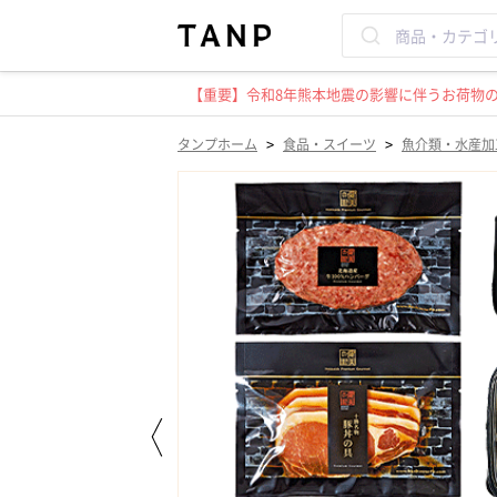
【重要】令和8年熊本地震の影響に伴うお荷物のお
>
>
タンプホーム
食品・スイーツ
魚介類・水産加