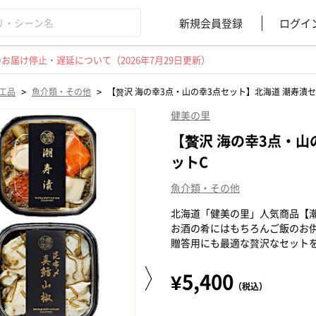
新規会員登録
ログイ
届け停止・遅延について（2026年7月29日更新）
>
>
工品
魚介類・その他
【贅沢 海の幸3点・山の幸3点セット】北海道 潮寿漬セ
健美の里
【贅沢 海の幸3点・山
ットC
魚介類・その他
北海道「健美の里」人気商品【
お酒の肴にはもちろんご飯のお
贈答用にも最適な贅沢なセット
¥5,400
（税込）