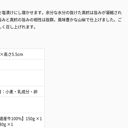
を塩漬けにし寝かせます。余分な水分の抜けた真鱈は旨みが凝縮され
旨みと真鱈の旨みの相性は抜群。風味豊かな山椒で仕上げました。ご
しく召し上げれます。
×高さ5.5cm
目：小麦・乳成分・卵
牛100%】150g ×1
g ×1