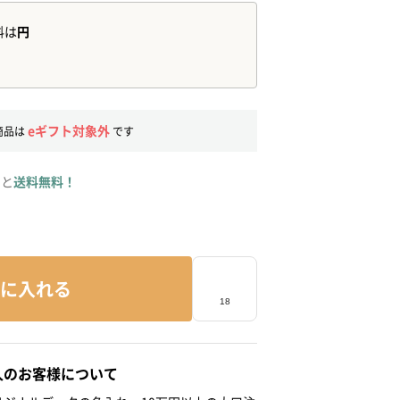
eギフト対象外
商品は
です
ると
送料無料！
に入れる
人のお客様について