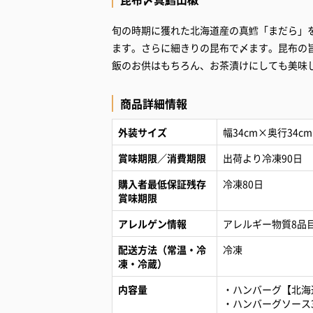
旬の時期に獲れた北海道産の真鱈「まだら」
ます。さらに細きりの昆布で〆ます。昆布の
飯のお供はもちろん、お茶漬けにしても美味
商品詳細情報
外装サイズ
幅34cm×奥行34cm
賞味期限／消費期限
出荷より冷凍90日
購入者最低保証残存
冷凍80日
賞味期限
アレルゲン情報
アレルギー物質8品
配送方法（常温・冷
冷凍
凍・冷蔵）
内容量
・ハンバーグ【北海道産
・ハンバーグソース30