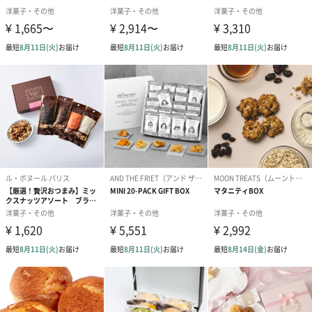
商品詳細情報
外装サイズ
幅13cmX縦13cmX高さ4.5cm
賞味期限／消
出荷日より30日以上（要冷凍）
費期限
購入者最低保
出荷日より30日以上（要冷凍）
証残存賞味期
限
アレルゲン情
乳・小麦・卵・アーモンド・大豆
報
原材料
小麦粉（フランス）､バター､加糖卵黄､グラニュー糖､
きび糖､アーモンドパウダー､ホワイトチョコレート､ド
ライパインアップル､パッションフルーツピューレ､コ
コナッツ､食塩／乳化剤､香料､(一部に小麦･卵･乳成分･
アーモンド･大豆を含む)
配送方法（常
冷凍
温・冷凍・冷
蔵）
個包装有無
有