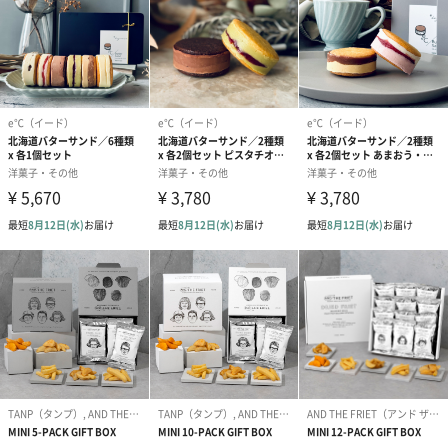
ココナッツとパイナップル
#男子大学生
#10代
#20代前半
#20代後半
#30代
#40代
#50代
#60代
#70代
#80代
#90代
ココナッツとパイナップルの香りと甘みが拡がり、しっとりとし
たバターの中に南国らしさが絶妙に表れます。
e℃（イード）
「e℃（イード）」は、カフェ巡りが大好きな夫婦が立ち上げた、
シンプルな厳選素材を使用した洋菓子ブランド。日本酒酒蔵を経
営していた夫と、航空産業に従事する妻が、世界中から愛される
品質にこだわったお菓子を届けたい、という想いから、2024年8
月に誕生しました。北海道産バターを使用し、職人の技で生み出
されるお菓子は、シェアしたくなる美味しさ。バターサンド、ク
ッキー缶、リーフパイ、ゆず酒を販売。