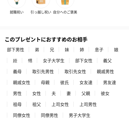
就職祝い
引っ越し祝い
自分へのご褒美
このプレゼントにおすすめのお相手
部下男性
弟
兄
妹
姉
息子
娘
姪
甥
女子大学生
部下女性
義父
義母
取引先男性
取引先女性
親戚男性
親戚女性
母親
彼氏
女友達
男友達
男性
女性
夫
妻
父親
彼女
祖母
祖父
上司女性
上司男性
同僚女性
同僚男性
男子大学生