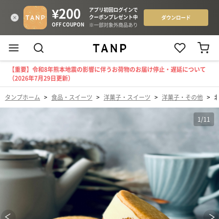
【重要】令和8年熊本地震の影響に伴うお荷物のお届け停止・遅延について
（2026年7月29日更新）
タンプホーム
>
食品・スイーツ
>
洋菓子・スイーツ
>
洋菓子・その他
>
1
/
11