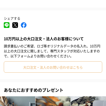
地に染み込み、滑らかでしっとりとした食感になり、2通りの楽し
み方が可能です。
#米寿祝い
#お中元
#結婚祝い
#出産祝い
#母の日
シェアする
#父の日
#お祝い
#お礼
#記念日
#パーティー
バスク生地のクッキーは、フランス産の粉を使用しています。
#サプライズ
#誕生日
#クリスマス
#バレンタイン
10万円以上の大口注文・法人のお客様について
#ホワイトデー
#敬老の日
#入学祝い
#就職祝い
全ての工程をパティシエが手作業しているため生産数量が限ら
れ、原材料も厳選された貴重な一品です。
請求書払いのご希望、ロゴ等オリジナルデータの名入れ、10万円
#引っ越し祝い
#自分へのご褒美
#部下男性
#弟
#兄
以上の大口注文に関しまして、専門スタッフが対応いたしますの
で、以下フォームよりお問い合わせください。
#妹
#姉
#息子
#娘
#姪
#甥
#女子大学生
お紐のアレンジ
大口注文・法人のお問い合わせはこちら
#部下女性
#義父
#義母
#取引先男性
#取引先女性
#親戚男性
#親戚女性
#母親
#彼氏
#女友達
#男友達
有料オプションでお紐のアレンジが可能です。
あなたにおすすめのプレゼント
#男性
#女性
#夫
#妻
#父親
#彼女
#祖母
#祖父
#上司女性
#上司男性
#同僚女性
#同僚男性