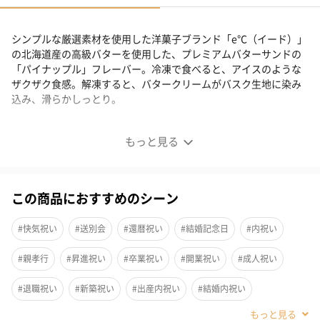
シンプルな厳選素材を使用した洋菓子ブランド「e℃（イード）」
の北海道産の高級バターを使用した、プレミアムバターサンドの
「パイナップル」フレーバー。冷凍で食べると、アイスのような
ザクザク食感。解凍すると、バタークリームがバスク生地に染み
込み、滑らかしっとり。
北海道バターサンド／パイナップルとココナッツ 4個セッ
もっと見る
ト
この商品におすすめのシーン
北海道産の最高級バターを使用した、プレミアムバターサンドの
「パイナップル」フレーバーです。ココナッツとパイナップルの
#快気祝い
#送別会
#還暦祝い
#結婚記念日
#内祝い
香りと甘みが拡がり、しっとりとしたバターの中に南国らしさが
絶妙に表れます。
#親孝行
#昇進祝い
#卒業祝い
#開業祝い
#成人祝い
冷凍で食べると、ザクザクとした食感で、まるでアイスを食べて
#退職祝い
#新築祝い
#出産内祝い
#結婚内祝い
いるような感覚に。少し解凍すると、バタークリームがバスク生
#その他内祝い
#法人
#お歳暮
#古希祝い
#喜寿祝い