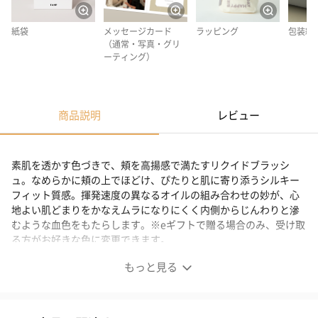
紙袋
メッセージカード
ラッピング
包装紙
（通常・写真・グリ
ーティング）
商品説明
レビュー
素肌を透かす色づきで、頬を高揚感で満たすリクイドブラッシ
ュ。なめらかに頬の上でほどけ、ぴたりと肌に寄り添うシルキー
フィット質感。揮発速度の異なるオイルの組み合わせの妙が、心
地よい肌どまりをかなえムラになりにくく内側からじんわりと滲
むような血色をもたらします。※eギフトで贈る場合のみ、受け取
る方がお好きな色に変更できます。
もっと見る
SNIDEL フラッフィー ブラッシュ