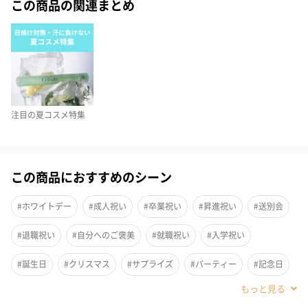
この商品の関連まとめ
４色それぞれに最適な輝きをもたらすパールを配合し、ナチュラ
ルなツヤを実現。
発色を主体とする着色パールと角度により表情を変える干渉パー
ルの黄金バランスで
ふんわりと透けるヴェールカラーでありながら、色づきがロング
ラスティング。
注目の夏コスメ特集
光のもたらす効果で、気になる毛穴もふわりとぼかすエアリーブ
ラー仕上げ。
量の調整をしやすいポンプ式を採用した丸いボトルもコロンとキ
この商品におすすめのシーン
ュートな一品です。
#ホワイトデー
#成人祝い
#卒業祝い
#昇進祝い
#送別会
#退職祝い
#自分へのご褒美
#就職祝い
#入学祝い
ご使用方法
#誕生日
#クリスマス
#サプライズ
#パーティー
#記念日
よく振ってからご使用ください。
適量を手に取り、指先でぽんぽんとなじませます。
#お礼
#お祝い
#母の日
#女子大学生
#女子高校生