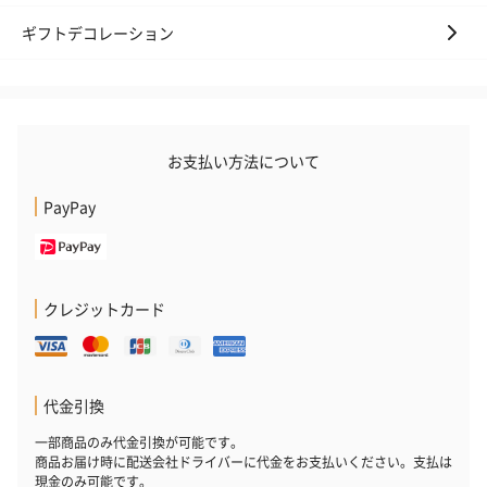
お酒
ギフトデコレーション
お酒を同梱してお届けいたします。
※20歳未満の方への酒類の販売はいたしません。
お支払い方法について
PayPay
プレミアムビール イネ
実楽山田錦 特別純米
ジョニ－ウォ
クレジットカード
ディット（712円）
酒（655円）
ブラック１２年（
円）
代金引換
おつまみ・その他
一部商品のみ代金引換が可能です。
お酒にぴったりのおつまみ・サプリを同梱してお届けいたしま
商品お届け時に配送会社ドライバーに代金をお支払いください。支払は
す。
現金のみ可能です。