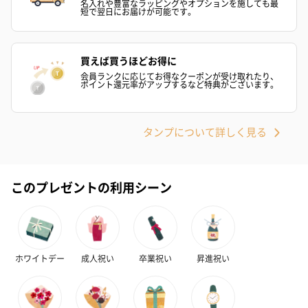
名入れや豊富なラッピングやオプションを施しても最
スイーツを同梱してお届けいたします。ギフトへの＋αにおすすめ
短で翌日にお届けが可能です。
です。
買えば買うほどお得に
会員ランクに応じてお得なクーポンが受け取れたり、
ポイント還元率がアップするなど特典がございます。
タンプについて詳しく見る
ゼリーバウム カット
麦わらパンダバウム
3層デザート 
（レモン＆紅茶）（432
（バナナ味）（540円）
ェ〜国産フル
円）
り〜 3号（86
このプレゼントの利用シーン
スキンケアグッズ
スキンケアグッズを同梱してお届けします。
ホワイトデー
成人祝い
卒業祝い
昇進祝い