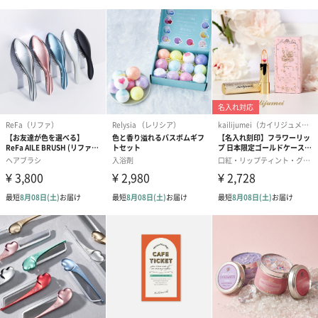
ゴールド（390円）
ピンク（390円）
グリーン（39
生花
生花のブーケを同梱します。
※9-15時にご注文いただく場合、最短のお届け可能日が通常より
も1日遅くなります。