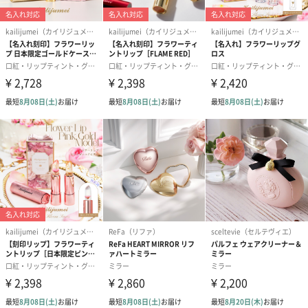
メッセージカード（通常・写真・グリーティング）
誕生日や結婚祝い・出産祝いなど、様々なシーンのメッセージカ
ードを同梱します。
メッセージカードや封筒のデザインは一部変更する場合がありま
す。
写真付きメッセージカ
写真付きメッセージカ
【誕生日】Hap
ード（680円）
ード（Thank you）ピ
Birthday ホ
ンク（680円）
刷なし）（11
ラッピング