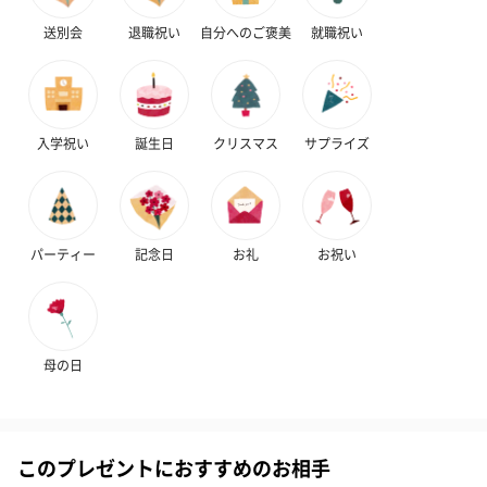
送別会
退職祝い
自分へのご褒美
就職祝い
ハンドクリーム3本セッ
シャワージェル＆ハン
シャワージェ
入学祝い
誕生日
クリスマス
サプライズ
ト【ありがとう】
ドクリーム（ピンクグ
ドクリーム（
（1,100円）
レープフルーツ）
ッシュローズ）（
（2,145円）
円）
パーティー
記念日
お礼
お祝い
リラックスグッズ
リラックスグッズを同梱してお届けします。
母の日
このプレゼントにおすすめのお相手