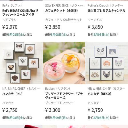
シーズンブーケ（ひま
ブーケ（ホワイトグリ
ブーケ（ピン
わり）（1,880円）
ーン）（1,650円）
（1,650円）
ドライフラワー・プリザーブドフラワー
自然のお花で作ったドライフラワー・プリザーブドフラワーを同
梱します。
一部花材が写真と異なる場合がございます。予めご了承くださ
い。パッケージに入れてお届けします。
プリザーブドフラワー
プリザーブドフラワー
アミュレット 
ブーケ（ピンク）
ブーケ（ブルー）
ク）（1,500円