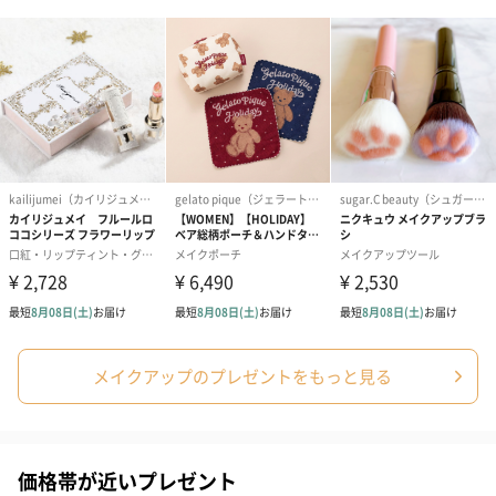
ギフトラッピングを施してお届けします。
コットン巾着 【誕生
コットン巾着 【誕生
コットン巾着 
日】（グレー）S（550
日】（スモーキーピン
とう】 S（55
円）
ク）S（550円）
包装紙
メイクアップのプレゼントをもっと見る
ラッピングを施してお届けいたします。
価格帯が近いプレゼント