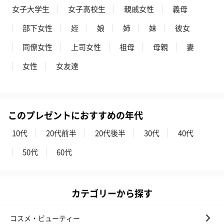
女子大学生
女子高校生
親戚女性
義母
かき氷入浴剤4点セット
かき氷入浴剤4点セット
バスフラワー
部下女性
姪
娘
姉
妹
彼女
（ブルー）（748円）
（イエロー）（748円）
【Thank you】
円）
同僚女性
上司女性
祖母
母親
妻
女性
女友達
ハンドタオル・ハンカチ
ハンドタオル・ハンカチを同梱してお届けいたします。ギフトへ
このプレゼントにおすすめの年代
の＋αにおすすめです。
10代
20代前半
20代後半
30代
40代
50代
60代
カテゴリーから探す
花束ハンドタオル（ピ
花束ハンドタオル（ブ
花束ハンドタ
コスメ・ビューティー