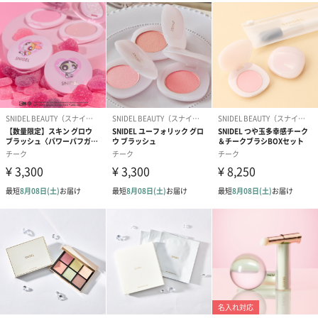
ライブリーにつやめくデューイベージュ。
表情に溶け込みヘルシーな色っぽさをオン。
04 Daring Rose
キュンとした血色感が宿るチェリーレッド。
チャーミングな高揚感で笑顔が似合う頬に。
SNIDEL BEAUTY（スナイデル ビューティ）
私たちの、先をみせよう
聡明さ、かわいさ、強さ、繊細さ、大胆さ