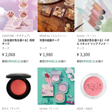
油、ザクロ花エキス、ジイソステアリン酸ポリグリセ
リル－3、アルニカ花エキス、カミツレ花エキス、ジス
テアルジモニウムヘクトライト、イソステアリン酸ソ
ルビタン、塩化Ｎａ、トリメチルシロキシケイ酸、1，
2－ヘキサンジオール、カプリリルグリコール、トコフ
ェロール、水酸化Ａｌ、クエン酸Ｎａ、（ジメチコン
／ビニルジメチコン）クロスポリマー、フェノキシエ
タノール、マイカ、酸化チタン、酸化鉄
【02 Relaxy Coral】
水、ジメチコン、リンゴ酸ジイソステアリル、ＰＥＧ
－10ジメチコン、ＢＧ、トリエチルヘキサノイン、ジ
フェニルシロキシフェニルトリメチコン、アルガニア
スピノサ核油、グリチルリチン酸2Ｋ、ホホバ種子油、
ザクロ花エキス、ジイソステアリン酸ポリグリセリル
－3、アルニカ花エキス、カミツレ花エキス、ジステア
ルジモニウムヘクトライト、合成フルオロフロゴパイ
ト、イソステアリン酸ソルビタン、塩化Ｎａ、トリメ
チルシロキシケイ酸、1，2－ヘキサンジオール、カプ
リリルグリコール、トコフェロール、水酸化Ａｌ、ク
エン酸Ｎａ、（ジメチコン／ビニルジメチコン）クロ
スポリマー、フェノキシエタノール、マイカ、酸化
鉄、酸化チタン
【03 Own Intention】
水、ジメチコン、リンゴ酸ジイソステアリル、ＰＥＧ
－10ジメチコン、ＢＧ、トリエチルヘキサノイン、ジ