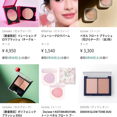
並行輸入品か
否
否か
内容量
10.7g
商品オプション情報
お届けボックスオプション
配送用のダンボールを装飾いたします。お相手のご住所に直接お
送りする際に人気のオプションです。お相手に直接手渡しする場
合は、紙袋との併用もおすすめです。