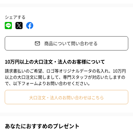
#親戚女性
#義母
#部下女性
#姪
#娘
#姉
#妹
シェアする
選べる4種のカラー
#彼女
#同僚女性
#上司女性
#祖母
#母親
#妻
#女性
#女友達
#10代
#20代前半
#20代後半
#30代
01 Refined Pink
商品について問い合わせる
ちゅるんとふっくら色めくベビーピンク。
#40代
#50代
#60代
理想の“赤ちゃんほっぺ”を自身の頬に。
10万円以上の大口注文・法人のお客様について
請求書払いのご希望、ロゴ等オリジナルデータの名入れ、10万円
以上の大口注文に関しまして、専門スタッフが対応いたしますの
02 Relaxy Coral
で、以下フォームよりお問い合わせください。
じんわり幸せが滲み出すロージーコーラル。
大口注文・法人のお問い合わせはこちら
キュートな発色で無垢な素肌美をもたらす。
あなたにおすすめのプレゼント
03 Own Intention