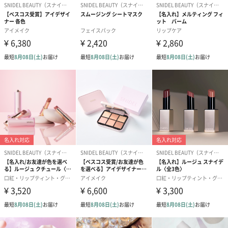
凛とした私らしさ
どんなわたしにもなれる新しいスタンダード。
うつくしくありたい、
同時に未来も大切にしたいと願う
全てのひとに届けたい、サステナブルの形。
きっと生き方すらも変えていく
これからを生きる私たちのクリーンビューティ
商品詳細情報
外装サイズ
31mm×31mm×83mm
成分
【01 Refined Pink】
水、ジメチコン、リンゴ酸ジイソステアリル、ＰＥＧ
－10ジメチコン、ＢＧ、トリエチルヘキサノイン、ジ
フェニルシロキシフェニルトリメチコン、アルガニア
スピノサ核油、グリチルリチン酸２Ｋ、ホホバ種子