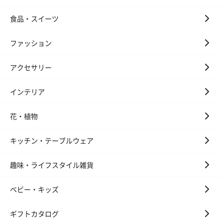
ンク）（1,760円）
ルー）（1,760円）
ワイト）（1,7
食品・スイーツ
ファッション
キャンドル・お香
キャンドル・お香を同梱してお届けいたします。
アクセサリー
インテリア
花・植物
キッチン・テーブルウェア
趣味・ライフスタイル雑貨
フラッグカプセル：イ
フラッグカプセル：イ
ショートイン
ンセンススティック
ンセンススティック
（GRAPE AND
（END）（880円）
（St.OSMANTHUS）
（880円）
ベビー・キッズ
（880円）
ギフトカタログ