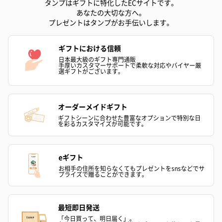
タンプはギフトに特化したECサイトです。
紅茶・コーヒー・スイーツ
あなたの大切な方へ。
紅茶・コーヒー・スイーツを同梱してお届けいたします。ギフト
プレゼントはタンプがお手伝いします。
への＋αにおすすめです。
ギフトにおける信頼
日本最大級のギフト専門通販
手厚いカスタマーサポートで柔軟な対応やバイヤー厳
選ギフトがございます。
オーダーメイドギフト
ギフトシーンに合わせた豊富なオプションで特別な日
を彩るカスタマイズが可能です。
アールグレイ（HAPPY
アールグレイティー
フルーツティー
BIRTHDAY TO YOU）
（660円）
円）
（660円）
eギフト
お相手の住所を知らなくてもプレゼントをsnsなどでサ
プライズで贈ることができます。
最短即日発送
スイーツ
「今日買って、明日届く」。