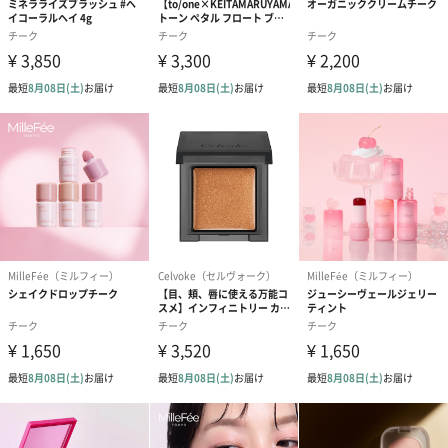
フェニルシロキシフェニルトリメチコン、アルガニア
スピノサ核油、グリチルリチン酸2Ｋ、ホホバ種子油、
ザクロ花エキス、ジイソステアリン酸ポリグリセリル
－3、アルニカ花エキス、カミツレ花エキス、フェノキ
シエタノール、ジステアルジモニウムヘクトライト、
イソステアリン酸ソルビタン、塩化Ｎａ、トリメチル
シロキシケイ酸、1，2－ヘキサンジオール、カプリリ
ルグリコール、トコフェロール、水酸化Ａｌ、クエン
酸Ｎａ、（ジメチコン／ビニルジメチコン）クロスポ
リマー、マイカ、酸化鉄、酸化チタン、グンジョウ
【04 Daring Rose】
水、ジメチコン、リンゴ酸ジイソステアリル、ＰＥＧ
－10ジメチコン、ＢＧ、トリエチルヘキサノイン、ジ
フェニルシロキシフェニルトリメチコン、アルガニア
スピノサ核油、グリチルリチン酸2Ｋ、ホホバ種子油、
ザクロ花エキス、ジイソステアリン酸ポリグリセリル
－3、アルニカ花エキス、カミツレ花エキス、フェノキ
シエタノール、ジステアルジモニウムヘクトライト、
合成フルオロフロゴパイト、イソステアリン酸ソルビ
タン、塩化Ｎａ、トリメチルシロキシケイ酸、1，2－
ヘキサンジオール、カプリリルグリコール、トコフェ
ロール、クエン酸Ｎａ、（ジメチコン／ビニルジメチ
コン）クロスポリマー、マイカ、酸化チタン、酸化
鉄、赤226