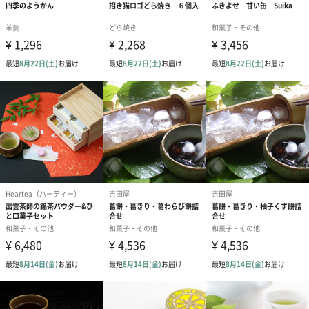
【きなこ豆】
きなこ（国内製造）、落花生、粉糖、小麦粉、澱粉、
植物油脂、砂糖、脱脂粉乳、寒梅粉、還元水あめ、澱
粉分解物／安定剤（加工澱粉）、膨張剤、植物炭末色
素、乳化剤
【バナナ豆】
砂糖(国内製造)、落花生、全粉乳、寒梅粉ミックス(澱
粉、もち米)、植物油脂、小麦粉、脱脂粉乳、澱粉、水
飴、バナナ粉末/カロチン色素、膨張剤、香料
【金平糖白】
グラニュー糖(国内製造)/香料
【金平糖ピンク】
グラニュー糖(国内製造)/香料 、着色料(赤３)
【金平糖黄緑】
グラニュー糖(国内製造)/香料 、着色料(黄４，青１)
【いちごミルク豆】
砂糖(国内製造)、落花生、全粉乳、植物油脂、寒梅粉
ミックス(澱粉、もち米)、小麦粉、脱脂粉乳、澱粉、
水飴、いちご果汁パウダー/膨張剤、クチナシ色素、香
料