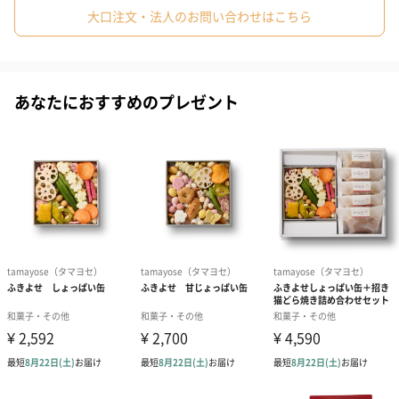
#男性
#女性
#夫
#妻
#父親
#彼女
#祖母
美しさとかわいらしさを兼ね備えた、 食べると福を招いてくれそ
大口注文・法人のお問い合わせはこちら
うなお菓子たち。
#祖父
#上司女性
#上司男性
#同僚女性
#同僚男性
新しい楽しさをのせて日本へ世界へ発信します。
#男子大学生
#10代
#20代前半
#20代後半
#30代
あなたにおすすめのプレゼント
#40代
#50代
#60代
#70代
#80代
#90代
商品詳細情報
外装サイズ
幅15cm×縦15cm×高さ3.5cm
賞味期限／消
製造から45日
費期限
購入者最低保
製造から29日
証残存賞味期
限
アレルギー
乳成分・卵・小麦・そば・落花生・大豆・カシューナ
ッツ・バナナ・ごま・ゼラチン
配送方法（常
常温
温・冷凍・冷