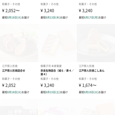
母、デキストリン、いちご、食塩、ブドウ糖、α化澱
粉/野菜色素、酸味料
【そばぼうろ】
小麦粉(国内製造)、砂糖、鶏卵、そば粉、蜂蜜/重曹
【笹かりんとう】
小麦粉(国内製造)、砂糖、植物油、水飴、イースト、
食塩/紅麴色素、カカオ色素、膨張剤
【かぼちゃかりんとう】
小麦粉(国内製造)、砂糖、植物油、かぼちゃ粉末、澱
粉、ショートニング、イースト、ゼラチン、食塩
【小梅豆】
砂糖(国内製造)、大豆、小麦粉、澱粉、寒梅粉、乾燥
梅肉、澱粉分解物/安定剤(加工澱粉)、膨張剤、紅麹色
素
【抹茶つまみ】
砂糖(国内製造)、小麦粉、鶏卵、上新粉、ぶどう糖、
抹茶、脱脂粉乳、コーンスターチ
【雲平白】
砂糖(国内製造)、新寒梅粉ミックス、卵白/クチナシ色
素(黄)