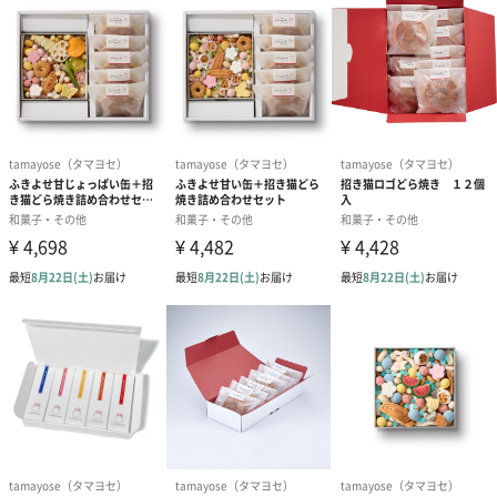
蔵）
個包装有無
無
内容量
190ｇ
注意事項
・高温多湿を避けて保管願います。
・開封後は早めにお召し上がり下さい。
・時期により内容が異なる時があります。
配送について
配送時間のご指定、沖縄県への配送は承っておりませ
ん。あらかじめご了承くださいませ。
原材料
【生姜ぼうろ】
小麦粉(国内製造)、澱粉、砂糖、水飴、鶏卵、生姜/香
料、膨張剤
【ぼうろ】
小麦粉（国内製造）、砂糖、鶏卵、澱粉、マーガリ
ン、全粉乳、ブドウ糖、食塩/乳化剤、カロチン色素、
酸化防止剤（V.E）、香料、膨張剤
【カシューナッツアールグレイ味】
カシューナッツ(インド産)、砂糖、全粉乳、植物油
脂、脱脂粉乳、紅茶、澱粉/香料