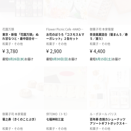
【雲平ピンク】
砂糖(国内製造)、新寒梅粉ミックス、卵白/アカビート
色素、クチナシ色素(黄)
【和三盆】
和三盆糖(香川県製造)、澱粉/着色料(黄４)
商品オプション情報
紙袋