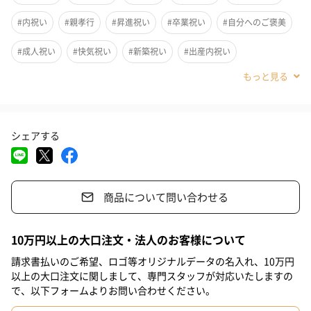
に詰められています。
#内祝い
#親孝行
#昇進祝い
#卒業祝い
#自分へのご褒美
梅の花の雲平や花形のそばぼうろが彩りを添え、その中を蝶々の
和三盆がやさしく舞います。
#成人祝い
#快気祝い
#新築祝い
#出産内祝い
#結婚内祝い
#その他内祝い
#法人
#お歳暮
#サプライズ
ギフトにもおすすめ
#結婚祝い
#出産祝い
#母の日
#父の日
#お祝い
シェアする
#お礼
#記念日
#パーティー
#誕生日
#お中元
結婚祝い・新築祝い・各種内祝いなど幅広くご利用いただけま
#クリスマス
#バレンタイン
#ホワイトデー
#敬老の日
す。
大切な方への贈り物にいかがでしょうか。
商品について問い合わせる
#入学祝い
#就職祝い
#引っ越し祝い
#部下男性
#弟
#兄
#妹
#姉
#息子
#娘
#姪
#甥
#女子大学生
10万円以上の大口注文・法人のお客様について
tamayose（タマヨセ）
#部下女性
#義父
#義母
#取引先男性
#取引先女性
請求書払いのご希望、ロゴ等オリジナルデータの名入れ、10万円
以上の大口注文に関しまして、専門スタッフが対応いたしますの
日本人に馴染みの深いお菓子を、 いつもと少し違う感性で提案す
#親戚男性
#親戚女性
#母親
#彼氏
#女友達
#男友達
で、以下フォームよりお問い合わせください。
る 和モダンスイーツ “tamayose”。