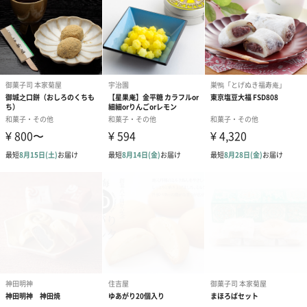
【奉天白】
砂糖（国内製造）、小麦粉、水飴、植物油脂、パン酵
母、食塩
【紫芋奉天】
砂糖（国内製造）、小麦粉、水飴、植物油脂、サツマ
イモ、パン酵母、食塩／野菜色素
【白樺かりんとう】
小麦粉(国内製造)、砂糖、植物油、澱粉、水飴、ショ
ートニング、イースト、ゼラチン、食塩
【和三盆豆】
落花生(米国産)、小麦粉、澱粉、砂糖(和三盆糖、グラ
ニュー糖)、寒梅粉、澱粉分解物/安定剤(加工澱粉)、膨
張剤
【ごまかりんとう】
小麦粉(国内製造)、砂糖、植物油、水飴、黒胡麻、澱
粉、ショートニング、イースト、食塩
【奉天ミニ白】
砂糖(国内製造)、小麦粉、水飴、植物油脂、パン酵
母、食塩
【奉天ミニいちご】
砂糖(国内製造)、小麦粉、水飴、植物油脂、パン酵