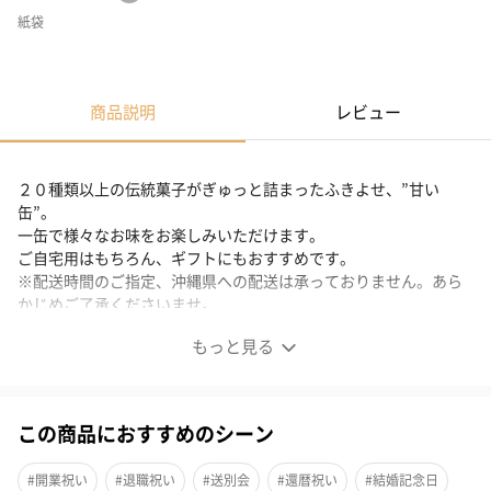
紙袋
商品説明
レビュー
２０種類以上の伝統菓子がぎゅっと詰まったふきよせ、”甘い
缶”。
一缶で様々なお味をお楽しみいただけます。
ご自宅用はもちろん、ギフトにもおすすめです。
※配送時間のご指定、沖縄県への配送は承っておりません。あら
かじめご了承くださいませ。
もっと見る
ふきよせ 甘い缶
この商品におすすめのシーン
かつて神社に奉納されていたことから「奉天」と呼ばれる、かり
んとうを飴で包み輪切りにした伝統菓子をはじめ、いちごミルク
#開業祝い
#退職祝い
#送別会
#還暦祝い
#結婚記念日
豆やバナナ豆など、遊び心あふれる新しい味わいの豆菓子が丁寧