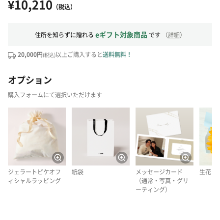
¥10,210
（税込）
eギフト対象商品
住所を知らずに贈れる
です
（
詳細
）
20,000円
以上ご購入すると
送料無料！
(税込)
オプション
購入フォームにて選択いただけます
ジェラートピケオフ
紙袋
メッセージカード
生花
ィシャルラッピング
（通常・写真・グリ
ーティング）