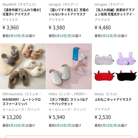
スイーツ
スイーツを同梱してお届けいたします。ギフトへの＋αにおすすめ
です。
ゼリーバウム カット
麦わらパンダバウム
3層デザート 
（レモン＆紅茶）（432
（バナナ味）（540円）
ェ〜国産フル
円）
り〜 3号（86