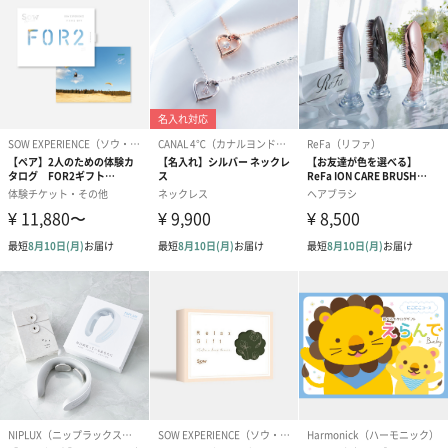
かき氷入浴剤4点セット
かき氷入浴剤4点セット
バスフラワー
（ブルー）（748円）
（イエロー）（748円）
【Thank you】
円）
ハンドタオル・ハンカチ
ハンドタオル・ハンカチを同梱してお届けいたします。ギフトへ
の＋αにおすすめです。