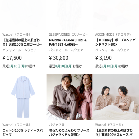
す。
写真付きメッセージカ
写真付きメッセージカ
【誕生日】Hap
ード（680円）
ード（Thank you）ピ
Birthday ホ
ンク（680円）
刷なし）（11
生花
生花のブーケを同梱します。
※9-15時にご注文いただく場合、最短のお届け可能日が通常より
も1日遅くなります。