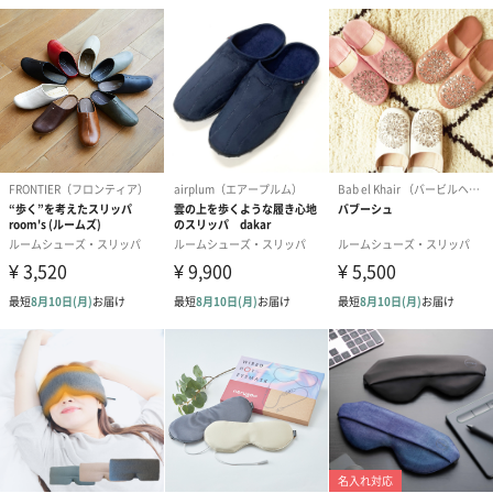
フラワーテディベア
テディベア（バニラ）
テディベア（
（2,390円）
（1,760円）
ル）（1,760円
紅茶・コーヒー・スイーツ
紅茶・コーヒー・スイーツを同梱してお届けいたします。ギフト
への＋αにおすすめです。
アールグレイ（HAPPY
アールグレイティー
フルーツティー
BIRTHDAY TO YOU）
（660円）
円）
（660円）