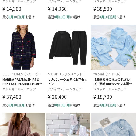
シーズンブーケ（ひま
ブーケ（ホワイトグリ
ブーケ（ピン
わり）（1,880円）
ーン）（1,650円）
（1,650円）
ドライフラワー・プリザーブドフラワー
自然のお花で作ったドライフラワー・プリザーブドフラワーを同
梱します。
一部花材が写真と異なる場合がございます。予めご了承くださ
い。パッケージに入れてお届けします。