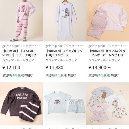
「gelato pique（ジェラートピケ）」
“大人のデザート”をコンセプトに、着心地へのこだわり、着る人
それぞれのライフスタイルに喜ばれるアイテムを“ファッションの
スウィーツ”として表現したルームウェアブランドです。
あらゆる年代の女性、男性に“お部屋の中のファッション”を贈り
ます。
ジェラートピケのギフトをもっと見る
商品詳細情報
素材
【プルオーバー】
本体：ポリエステル100%
【ショートパンツ】
表地：ポリエステル96%、ナイロン3%、ポリウレタン