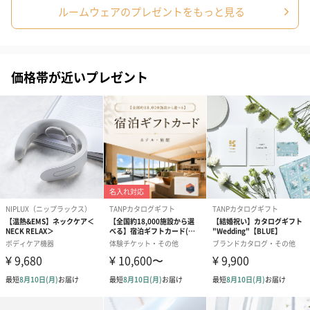
ルームウェアのプレゼントをもっと見る
スキンケアグッズ
スキンケアグッズを同梱してお届けします。
価格帯が近いプレゼント
ハンドクリーム3本セッ
シャワージェル＆ハン
シャワージェ
ト【ありがとう】
ドクリーム（ピンクグ
ドクリーム（
（1,100円）
レープフルーツ）
ッシュローズ）（
（2,145円）
円）
リラックスグッズ
リラックスグッズを同梱してお届けします。