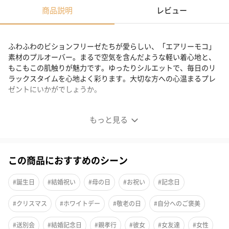
商品説明
レビュー
ふわふわのビションフリーゼたちが愛らしい、「エアリーモコ」
素材のプルオーバー。まるで空気を含んだような軽い着心地と、
もこもこの肌触りが魅力です。ゆったりシルエットで、毎日のリ
ラックスタイムを心地よく彩ります。大切な方への心温まるプレ
ゼントにいかがでしょうか。
【WOMEN】モチーフJQDプルオーバー＆ジェラートラン
もっと見る
ダムBD ショートパンツ
この商品におすすめのシーン
AIRY MOCO（エアリーモコ）
#誕生日
#結婚祝い
#母の日
#お祝い
#記念日
まるで空気を含んだような、ふんわりと軽い着心地。薄手でも感
#クリスマス
#ホワイトデー
#敬老の日
#自分へのご褒美
じられるもこもこ素材です。
#送別会
#結婚記念日
#親孝行
#彼女
#女友達
#女性