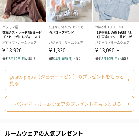
プリザーブドフラワー
プリザーブドフラワー
アミュレット 
ブーケ（ピンク）
ブーケ（ブルー）
ク）（1,500円
（2,580円）
（2,580円）
ぬいぐるみ
gelato pique（ジェラートピケ）のプレゼントをもっと
愛らしいぬいぐるみを同梱してお届けします。
誕生日・記念日・出産祝いなどのシーンにおすすめです。
見る
パジャマ・ルームウェアのプレゼントをもっと見る
ルームウェアの人気プレゼント