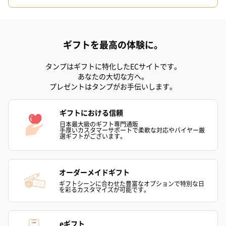
いぶりがっことチーズ
ごろっとうまみ チーズ
しょっつるナッ
のオイル漬（981円）
のオイル漬（塩麹&レモ
円）
ン）（981円）
ギフトを最高の体験に。
タンプはギフトに特化したECサイトです。
あなたの大切な方へ。
プレゼントはタンプがお手伝いします。
ギフトにおける信頼
日本最大級のギフト専門通販
手厚いカスタマーサポートで柔軟な対応やバイヤー厳
選ギフトがございます。
オーダーメイドギフト
ギフトシーンに合わせた豊富なオプションで特別な日
を彩るカスタマイズが可能です。
eギフト