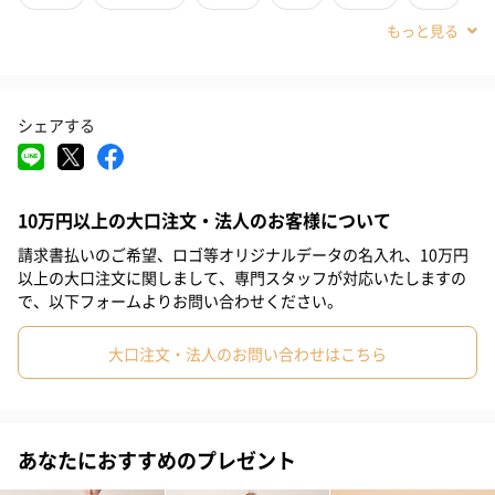
#妻
#母親
#祖母
#上司女性
#同僚女性
#女子大学生
人気のアイテムがリバイバルで再登場
#妹
#姉
#娘
#姪
#部下女性
#義母
#親戚女性
シェアする
ライトでふわっとした着心地がおうち時間に気持ち良い ”エアリー
#20代前半
#20代後半
#30代
#40代
#50代
#60代
モコ” 素材を使ったモチーフジャガード。
#70代
#80代
#90代
TANPにはふわふわなビションフリーゼが登場です。
10万円以上の大口注文・法人のお客様について
請求書払いのご希望、ロゴ等オリジナルデータの名入れ、10万円
以上の大口注文に関しまして、専門スタッフが対応いたしますの
ブランドのオフィシャルラッピングも可能です
で、以下フォームよりお問い合わせください。
※ブランド巾着は在庫状況によりお選びいただけない場合がござ
大口注文・法人のお問い合わせはこちら
います。オプション選択画面にて表示されない場合はお選びいた
だけません。予めご了承ください。
あなたにおすすめのプレゼント