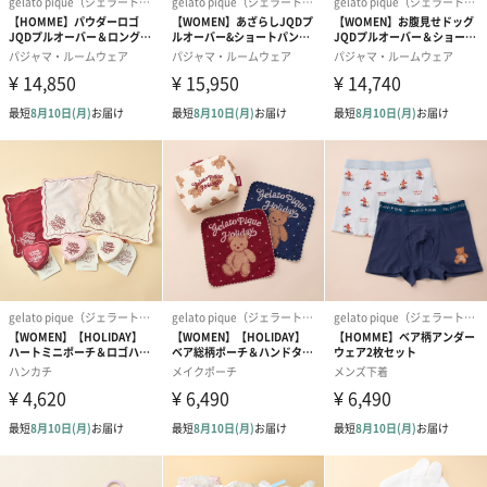
1%
サイズ
【プルオーバー】
着丈: 60.5cm
バスト: 120cm
袖丈: 52.5cm
肩幅: 52.5cm
裾幅: 51cm
【ショートパンツ】
ウエスト：68-98cm
ヒップ：102cm
股上：31cm
股下：8.5cm
わたり幅：30.5cm
裾幅：29.5cm
注意事項
※照明の関係により、実際よりも色味が違って見える
場合があります。
またパソコン・スマートフォンなどの環境により、若
干製品と画像のカラーが異なる場合もございます。予
めご了承ください。
商品の色味は、商品単品画像をご参照下さい。
※商品画像はサンプルのため、色味やサイズ等の仕様
に変更がある場合がございますので、予めご了承くだ
さい。