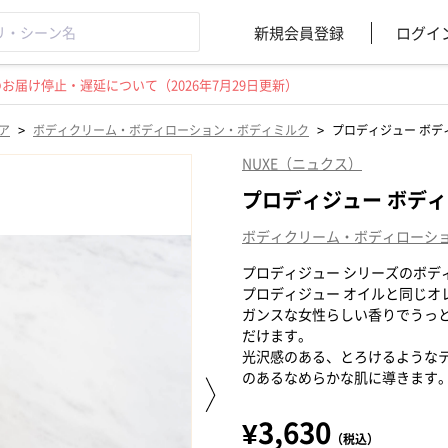
新規会員登録
ログイ
届け停止・遅延について（2026年7月29日更新）
>
>
ア
ボディクリーム・ボディローション・ボディミルク
プロディジュー ボデ
NUXE（ニュクス）
プロディジュー ボディ
ボディクリーム・ボディローシ
プロディジュー シリーズのボデ
プロディジュー オイルと同じオ
ガンスな女性らしい香りでうっ
だけます。
光沢感のある、とろけるような
のあるなめらかな肌に導きます
¥3,630
（税込）