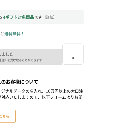
eギフト対象商品
る
です
（
詳細
）
ると
送料無料！
しました
荷通知を受け取ることができます
人のお客様について
ジナルデータの名入れ、10万円以上の大口注
が対応いたしますので、以下フォームよりお問
こちら