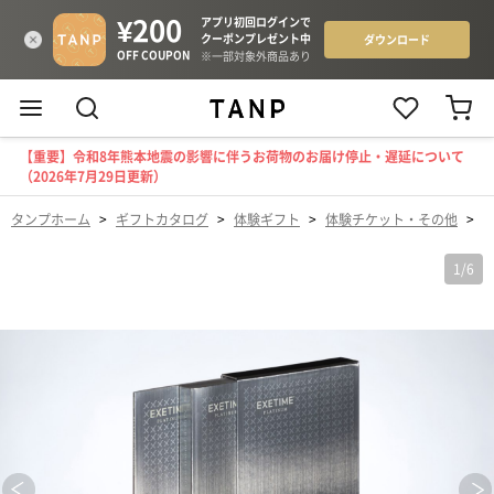
【重要】令和8年熊本地震の影響に伴うお荷物のお届け停止・遅延について
（2026年7月29日更新）
タンプホーム
>
ギフトカタログ
>
体験ギフト
>
体験チケット・その他
>
【
1
/
6