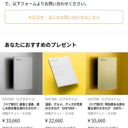
ご提供します。
#弟
#女子大学生
#彼女
#同僚男性
#同僚女性
で、以下フォームよりお問い合わせください。
#上司男性
#上司女性
#祖父
#祖母
#母親
#父親
本体カタログに別冊を加え、総ページ数616ページにおよび、厳選
大口注文・法人のお問い合わせはこちら
された温泉宿やホテル宿泊などはもちろんのこと、極上の体験、
#妻
#夫
#女性
#男性
#男友達
#女友達
#彼氏
レストラン、家電など、充実の629プランをラインナップしまし
た。
#10代
#20代前半
#20代後半
#30代
#40代
#50代
あなたにおすすめのプレゼント
#60代
#70代
#80代
#90代
●体裁：本体／B5版552ページ
別冊（RECOMMENDED）／B5版64ページ
●総掲載商品：約629点
●カタログの厚み：約4㎝（ケース込）
●カタログの重さ：1.43㎏（ケース込）
●コンシェルジュサービス付き
ワンランク上の贈り物
『母の日＆父の日のプレゼントに』