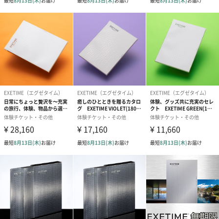
『友人知人から頂いたお祝いのお返しに』
『忘年会や歓送迎会等で行われる抽選景品の選択肢に』
『周年記念の特典商品に』
『長年お勤めを終えた方へ退職記念品にも』
様々なお祝いやお礼に、豊富なラインナップのカタログギフトは
いかがでしょうか。
商品詳細情報
外装サイズ
190mm×263mm×32mm
申し込み期間
出荷日より180日期限
カタログの中
・カタログ冊子
身
・お申込用利用案内
・専用スリーブケース
カタログの申
セットに同梱されております利用案内添付のお申込ハ