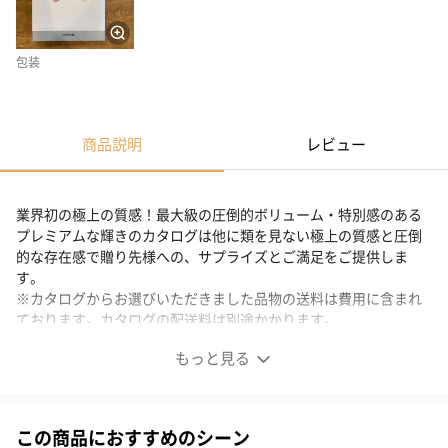
包装
商品説明
レビュー
業界初の極上の質感！最大級の圧倒的ボリューム・特別感のある
プレミアムな輝きのカタログは他に類を見ない極上の質感と圧倒
的な存在感で贈り先様への、サプライズとご満足をご提供しま
す。
※カタログからお選びいただきました品物の送料は費用に含まれ
ております。カタログの配送料は別途かかります。
もっと見る
EXETIME PLATINUM★20(180日期限)
この商品におすすめのシーン
お客様がカタログの中から、★の数 によって複数ご利用できる楽