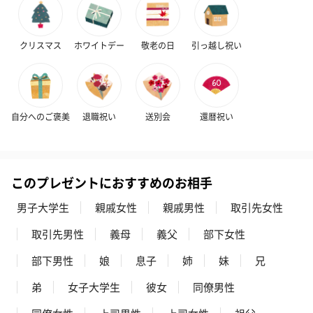
クリスマス
ホワイトデー
敬老の日
引っ越し祝い
自分へのご褒美
退職祝い
送別会
還暦祝い
このプレゼントにおすすめのお相手
男子大学生
親戚女性
親戚男性
取引先女性
取引先男性
義母
義父
部下女性
部下男性
娘
息子
姉
妹
兄
弟
女子大学生
彼女
同僚男性