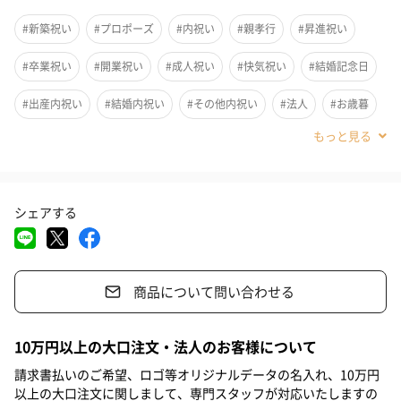
しさ。
#新築祝い
#プロポーズ
#内祝い
#親孝行
#昇進祝い
「EXETIME PLATINUM」は、掲載商品の利用に自由に使える「★
の数を贈る」という全く新しい考え方のカタログギフトです。
#卒業祝い
#開業祝い
#成人祝い
#快気祝い
#結婚記念日
憧れの旅館や有名ホテルを掲載しております。
#出産内祝い
#結婚内祝い
#その他内祝い
#法人
#お歳暮
専用コンシェルジュがお電話で対応、各種ご相談及びご予約も丁
#古希祝い
#喜寿祝い
#米寿祝い
#お中元
#出産祝い
寧に対応致します。
お持ちの★数でお好きな交換商品を組合せてお申込が可能です。
#母の日
#父の日
#お祝い
#お礼
#記念日
シェアする
#パーティー
#サプライズ
#結婚祝い
#クリスマス
#ホワイトデー
#敬老の日
#引っ越し祝い
#自分へのご褒美
カタログ内容
商品について問い合わせる
#退職祝い
#送別会
#還暦祝い
#男子大学生
#親戚女性
業界初の極上の質感！ 最大級の圧倒的ボリューム
#親戚男性
#取引先女性
#取引先男性
#義母
#義父
10万円以上の大口注文・法人のお客様について
特別感のあるプレミアムな輝きのカタログは他に類を見ない極上
#部下女性
#部下男性
#娘
#息子
#姉
#妹
#兄
請求書払いのご希望、ロゴ等オリジナルデータの名入れ、10万円
の質感と圧倒的な存在感で贈り先様への、サプライズとご満足を
以上の大口注文に関しまして、専門スタッフが対応いたしますの