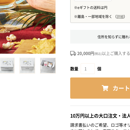
住所を知らずに贈れ
20,000円
以上ご購入す
(税込)
数量
個
カート
10万円以上の大口注文・法
請求書払いのご希望、ロゴ等オリ