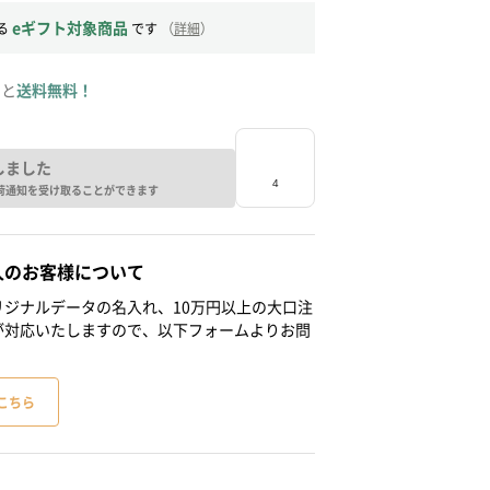
eギフト対象商品
る
です
（
詳細
）
ると
送料無料！
しました
荷通知を受け取ることができます
人のお客様について
ジナルデータの名入れ、10万円以上の大口注
が対応いたしますので、以下フォームよりお問
こちら