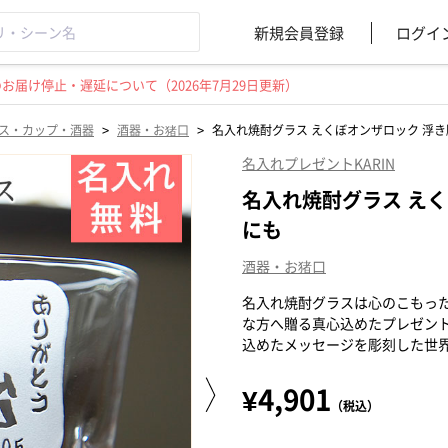
新規会員登録
ログイ
届け停止・遅延について（2026年7月29日更新）
>
>
ス・カップ・酒器
酒器・お猪口
名入れ焼酎グラス えくぼオンザロック 浮き
名入れプレゼントKARIN
名入れ焼酎グラス えく
にも
酒器・お猪口
名入れ焼酎グラスは心のこもっ
な方へ贈る真心込めたプレゼン
込めたメッセージを彫刻した世
¥4,901
（税込）