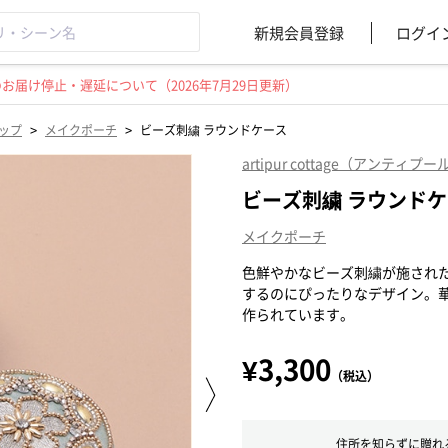
新規会員登録
ログイ
届け停止・遅延について（2026年7月29日更新）
>
>
ップ
メイクポーチ
ビーズ刺繍 ラウンドケース
artipur cottage（アンティ
ビーズ刺繍 ラウンド
メイクポーチ
色鮮やかなビーズ刺繍が施され
するのにぴったりなデザイン。
作られています。
¥3,300
（税込）
住所を知らずに贈れ