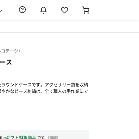
ン
プールコテージ）
ケース
たラウンドケースです。アクセサリー類を収納
華やかなビーズ刺繍は、全て職人の手作業にで
eギフト対象商品
る
です
（
詳細
）