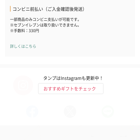
コンビニ前払い（ご入金確認後発送）
花束ハンドタオル（ピ
花束ハンドタオル（ブ
花束ハンドタ
一部商品のみコンビニ支払いが可能です。
ンク）（1,760円）
ルー）（1,760円）
ワイト）（1,7
※セブンイレブンは取り扱いできません。
※手数料：330円
詳しくはこちら
キャンドル・お香
キャンドル・お香を同梱してお届けいたします。
タンプはInstagramも更新中！
おすすめギフトをチェック
フラッグカプセル：イ
フラッグカプセル：イ
ショートイン
ンセンススティック
ンセンススティック
（GRAPE AND
（END）（880円）
（St.OSMANTHUS）
（880円）