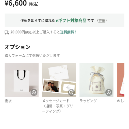
¥6,600
（税込）
eギフト対象商品
住所を知らずに贈れる
です
（
詳細
）
20,000円
以上ご購入すると
送料無料！
(税込)
オプション
購入フォームにて選択いただけます
紙袋
メッセージカード
ラッピング
のしカ
（通常・写真・グリ
ーティング）