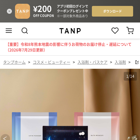
【重要】令和8年熊本地震の影響に伴うお荷物のお届け停止・遅延について
（2026年7月29日更新）
タンプホーム
>
コスメ・ビューティー
>
入浴剤・バスケア
>
入浴剤
>
【女
1
/
14