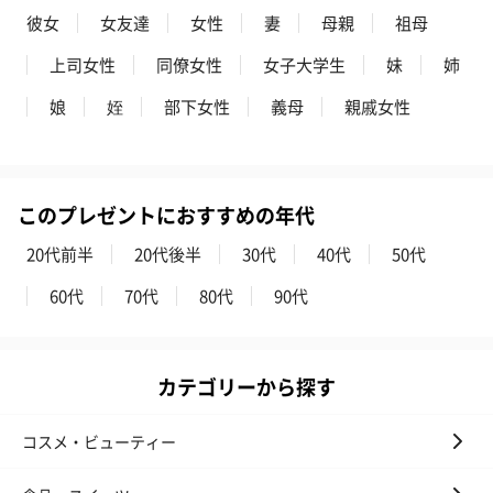
彼女
女友達
女性
妻
母親
祖母
スイーツ
上司女性
同僚女性
女子大学生
妹
姉
スイーツを同梱してお届けいたします。ギフトへの＋αにおすすめ
です。
娘
姪
部下女性
義母
親戚女性
このプレゼントにおすすめの年代
20代前半
20代後半
30代
40代
50代
60代
70代
80代
90代
ゼリーバウム カット
麦わらパンダバウム
3層デザート 
（レモン＆紅茶）（432
（バナナ味）（540円）
ェ〜国産フル
円）
り〜 3号（86
カテゴリーから探す
コスメ・ビューティー
スキンケアグッズ
スキンケアグッズを同梱してお届けします。