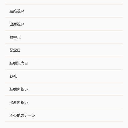
おつまみ・その他
お酒にぴったりのおつまみ・サプリを同梱してお届けいたしま
結婚祝い
す。
出産祝い
お中元
記念日
結婚記念日
いぶりがっことチーズ
ごろっとうまみ チーズ
しょっつるナッ
お礼
のオイル漬（981円）
のオイル漬（塩麹&レモ
円）
ン）（981円）
結婚内祝い
出産内祝い
その他のシーン