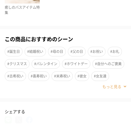
癒しのバスアイテム特
集
この商品におすすめのシーン
#誕生日
#結婚祝い
#母の日
#父の日
#お祝い
#お礼
#クリスマス
#バレンタイン
#ホワイトデー
#自分へのご褒美
「湯セレブ H.L.Bバスパウダー」は、重炭酸イオンと美容保湿成分
#古希祝い
#喜寿祝い
#米寿祝い
#彼女
#女友達
を含むとろみ湯で、全身を優しく包み、潤いと艶のある肌へ導く
#女性
#妻
#母親
#祖母
#上司女性
#同僚女性
高級入浴剤です。
パウダー状なので、さっと溶けて素早く重炭酸の効果を実感して
#女子大学生
#妹
#姉
#娘
#姪
#部下女性
#義母
いただけます。
シェアする
#親戚女性
#20代前半
#20代後半
#30代
#40代
香りと効能が異なる3タイプをすべてお楽しみいただけるアソート
#50代
#60代
#70代
#80代
#90代
セットでお届けいたします。