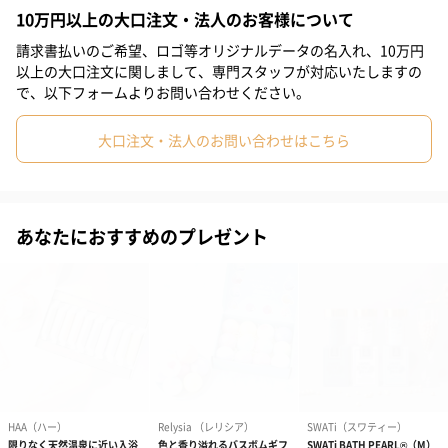
10万円以上の大口注文・法人のお客様について
重炭酸バスタブレット「H.L.Bバスタブレット」をもっと手頃にた
請求書払いのご希望、ロゴ等オリジナルデータの名入れ、10万円
くさんの方に試していただきたいという一心で開発いたしまし
以上の大口注文に関しまして、専門スタッフが対応いたしますの
た。
で、以下フォームよりお問い合わせください。
週に1度のご褒美バスタイムにH.L.Bをご活用ください。
大口注文・法人のお問い合わせはこちら
美容成分配合
あなたにおすすめのプレゼント
ヒアルロン酸ナトリウムなどの美容保湿成分がたっぷりと配合さ
れています。
入浴料としてだけでなくスキンケアグッズとしてご期待いただけ
る製品です。
日本初粉重炭酸入浴料