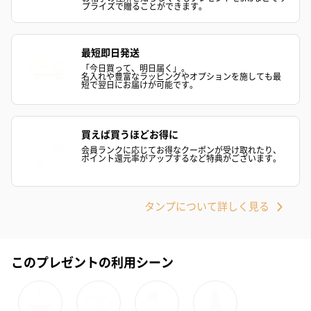
プライズで贈ることができます。
プリザーブドフラワー
プリザーブドフラワー
アミュレット 
ブーケ（ピンク）
ブーケ（ブルー）
ク）（1,500円
最短即日発送
（2,580円）
（2,580円）
「今日買って、明日届く」。
名入れや豊富なラッピングやオプションを施しても最
短で翌日にお届けが可能です。
ぬいぐるみ
愛らしいぬいぐるみを同梱してお届けします。
買えば買うほどお得に
誕生日・記念日・出産祝いなどのシーンにおすすめです。
会員ランクに応じてお得なクーポンが受け取れたり、
ポイント還元率がアップするなど特典がございます。
タンプについて詳しく見る
このプレゼントの利用シーン
フラワーテディベア
テディベア（バニラ）
テディベア（
（2,390円）
（1,760円）
ル）（1,760円