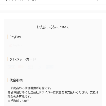
かき氷入浴剤4点セット
かき氷入浴剤4点セット
バスフラワー
お支払い方法について
（ブルー）（748円）
（イエロー）（748円）
【Thank you】
円）
PayPay
ハンドタオル・ハンカチ
クレジットカード
ハンドタオル・ハンカチを同梱してお届けいたします。ギフトへ
の＋αにおすすめです。
代金引換
一部商品のみ代金引換が可能です。
商品お届け時に配送会社ドライバーに代金をお支払いください。支払は
現金のみ可能です。
※手数料：330円