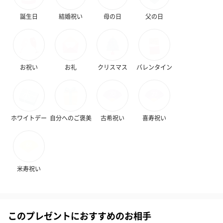
誕生日
結婚祝い
母の日
父の日
紅茶・コーヒー・スイーツ
紅茶・コーヒー・スイーツを同梱してお届けいたします。ギフト
への＋αにおすすめです。
お祝い
お礼
クリスマス
バレンタイン
ホワイトデー
自分へのご褒美
古希祝い
喜寿祝い
アールグレイ（HAPPY
アールグレイティー
フルーツティー
米寿祝い
BIRTHDAY TO YOU）
（660円）
円）
（660円）
このプレゼントにおすすめのお相手