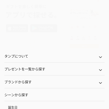
（880円）
お酒
お酒を同梱してお届けいたします。
※20歳未満の方への酒類の販売はいたしません。
タンプについて
プレゼントを一覧から探す
プレミアムビール イネ
実楽山田錦 特別純米
ジョニ－ウォ
ブランドから探す
ディット（712円）
酒（655円）
ブラック１２年（
円）
シーンから探す
誕生日