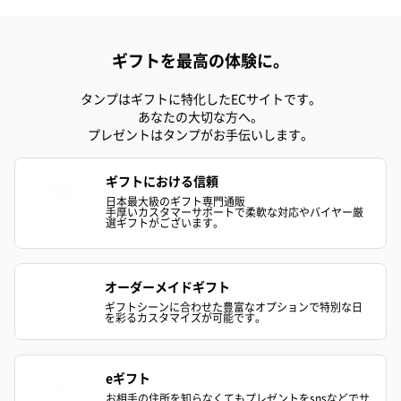
ギフトを最高の体験に。
シーズンブーケ（ひま
ブーケ（ホワイトグリ
ブーケ（ピン
タンプはギフトに特化したECサイトです。
わり）（1,880円）
ーン）（1,650円）
（1,650円）
あなたの大切な方へ。
プレゼントはタンプがお手伝いします。
ドライフラワー・プリザーブドフラワー
ギフトにおける信頼
自然のお花で作ったドライフラワー・プリザーブドフラワーを同
日本最大級のギフト専門通販
手厚いカスタマーサポートで柔軟な対応やバイヤー厳
梱します。
選ギフトがございます。
一部花材が写真と異なる場合がございます。予めご了承くださ
い。パッケージに入れてお届けします。
オーダーメイドギフト
ギフトシーンに合わせた豊富なオプションで特別な日
を彩るカスタマイズが可能です。
eギフト
お相手の住所を知らなくてもプレゼントをsnsなどでサ