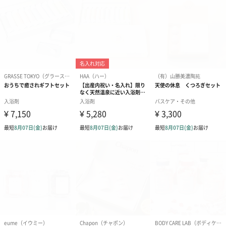
PEG6000、グリシン、無水硫酸Mg、無水ケイ酸、赤
102、黄5、加水分解コラーゲン末、トウガラシエキ
ス、ショウキョウエキス、チャエキス (1) ニンジンエ
キス、ヒアルロン酸ナトリウム (2)
＜リラックス＞
有効成分： 炭酸水素Na、炭酸 Na
その他の成分： 無水クエン酸、乳糖、酸化 Ti、
PEG20000、ポリアクリル酸Na、高重合PEG、香料、
PEG6000、グリシン、海水乾燥物、無水ケイ酸、赤
106、青1、加水分解コラーゲン末、ラベンダーエキス
(1)、チャエキス (1) ヒアルロン酸ナトリウム (2)
外装サイズ
幅30cm×縦8.5cm×高さ14cm
使用上の注意
・本製品にアレルギーを誘発する成分は含有しており
ませんが、万が一使用中、使用後または使用した肌に
直射日光が当たって、赤み、はれかゆみ、刺激等の異
常が現れた場合は使用を中止し、皮膚科専門医等にご
相談されることをおすすめします。
・本製品は常温で保管いただけますが、高温（多湿）
および、直射日光の当たる所にはおかないでくださ
い。
・残り湯は洗濯や洗髪には使用しないでください。ま
た、無機塩が多く含まれておりますので、植物への水
やりなどにも使用しないでください。