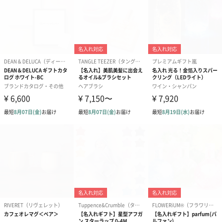
ギフトラッピングを施してお届けします。
コットン巾着 【誕生
コットン巾着 【誕生
コットン巾着 
日】（グレー）L（600
日】（スモーキーピン
とう】 L（60
円）
ク）L（600円）
のしカード
商品の形質上、のしを直接添付できない商品にのし風のカードを
同梱します。
※のし下はご記入いただけません。
※カードのデザインは一部変更する場合があります。