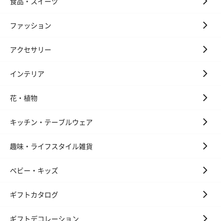
食品・スイーツ
ファッション
アクセサリー
インテリア
ハンドクリーム3本セッ
シャワージェル＆ハン
シャワージェ
花・植物
ト【ありがとう】
ドクリーム（ピンクグ
ドクリーム（
（1,100円）
レープフルーツ）
ッシュローズ）（
（2,145円）
円）
キッチン・テーブルウェア
趣味・ライフスタイル雑貨
リラックスグッズ
ベビー・キッズ
リラックスグッズを同梱してお届けします。
ギフトカタログ
ギフトデコレーション