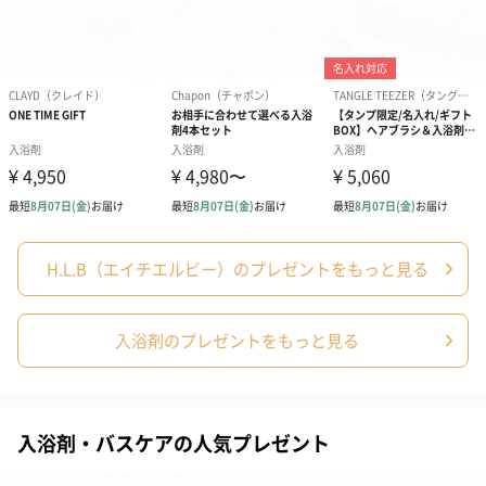
おうち時間の充実をヒントに「週に1回の贅沢美容入浴」をテーマ
に立ち上げたブランドです。
なかなか毎日は入浴できないとしても、週に一度だけの入浴でも
実感が湧くのが商品の特徴です。
商品詳細情報
内容量
・おやすみ前の新習慣 約30g×10袋
・ホット 約30g×10袋
・リラックス 約30g×10袋
H.L.B（エイチエルビー）のプレゼントをもっと見る
成分
＜おやすみ前の新習慣＞
炭酸水素ナトリウム、炭酸ナトリウム、クエン酸、酸|
化チタン、PEG-115M、PEG-400、 ポリアクリル酸
入浴剤のプレゼントをもっと見る
Na、 ヒアルロン酸Na、加水分解コラーゲン、シリ
カ、クエン酸Ca、チャ葉エキス、カキタンニン、香
料、PEG-150、トレハロース
＜ホット＞
入浴剤・バスケアの人気プレゼント
有効成分： 炭酸水素Na、 炭酸Na
その他の成分：無水クエン酸、乳糖、酸化 Ti、
PEG20000、ポリアクリル酸Na、高重合 PEG、香料、