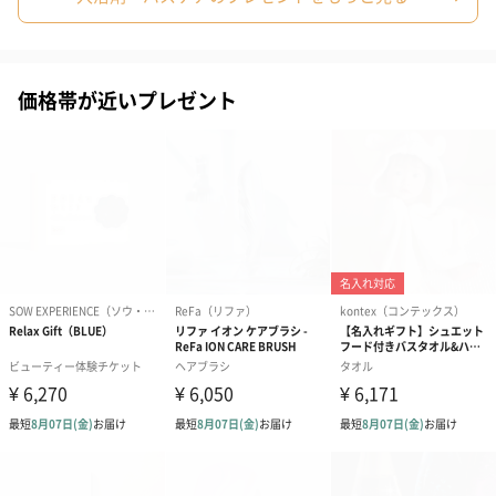
メッセージカード（通常・写真・グリーティング）
誕生日や結婚祝い・出産祝いなど、様々なシーンのメッセージカ
ードを同梱します。
価格帯が近いプレゼント
メッセージカードや封筒のデザインは一部変更する場合がありま
す。
写真付きメッセージカ
写真付きメッセージカ
【誕生日】Hap
ード（680円）
ード（Thank you）ピ
Birthday ホ
ンク（680円）
刷なし）（11
ラッピング