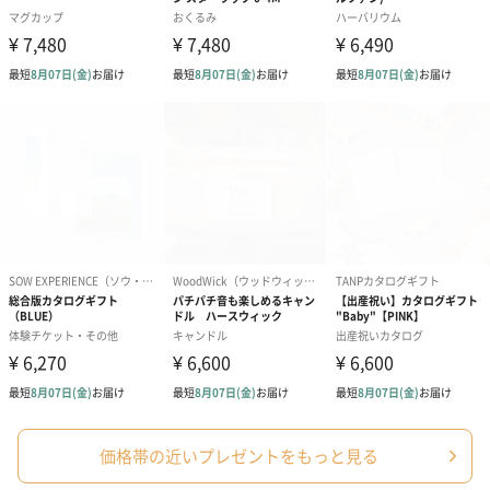
結婚祝い（御結婚御
出産祝い（御出産御
内祝い_蝶結び
祝）（110円）
祝）（110円）
（110円）
生花
生花のブーケを同梱します。
※9-15時にご注文いただく場合、最短のお届け可能日が通常より
も1日遅くなります。
価格帯の近いプレゼントをもっと見る