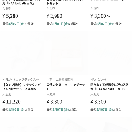
これまでの重炭酸入浴料は全てタブレット状のものであり 溶け切
るまで十分な効果を感じることができず、しっかりとした効果を
感じるには一定の時間の経過が必要でした。
重炭酸イオンを発生させるにあたり配合物の様々な調整を行い、
入浴料投入後にすぐに重炭酸イオンを発生する美容保湿に優れた
「日本初・粉状重炭酸入浴料」が特徴です。
ご使用方法
38～40℃のぬるめのお湯約200Lに本製品1袋を入れ、パウダーが
溶けるまでしっかりと混ぜてご使用ください。
ゆったり10～15分間の入浴をおすすめします。
入浴後はシャワー等でしっかりと洗い流してください。
セット内容