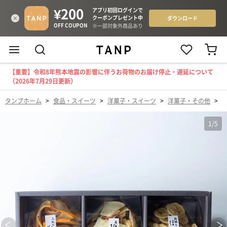
【重要】令和8年熊本地震の影響に伴うお荷物のお届け停止・遅延について
（2026年7月29日更新）
タンプホーム
>
食品・スイーツ
>
洋菓子・スイーツ
>
洋菓子・その他
>
1
/
5