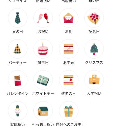
サプライズ
結婚祝い
出産祝い
母の日
父の日
お祝い
お礼
記念日
パーティー
誕生日
お中元
クリスマス
バレンタイン
ホワイトデー
敬老の日
入学祝い
就職祝い
引っ越し祝い
自分へのご褒美