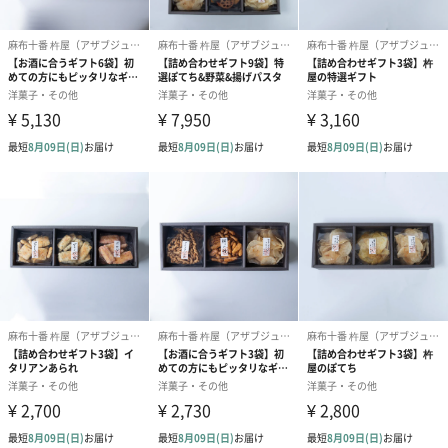
大人のおつまみ菓子専門店
麻布十番 杵屋（アザブジュウバン キネヤ）は、1955年創業の伝統
を受け継ぎ、素材の美味しさを引き立てる味わいで長年愛されて
きました。
現在はお煎餅屋としての背景を活かしながら、現代のお酒文化に
寄り添う新しいスナックを提案。
手土産やギフトにも最適な、大人のための逸品を麻布十番から発
信しています。
商品詳細情報
外装サイズ
縦28.5cm×横11cm×高さ7cm
賞味期限／消
60日
費期限