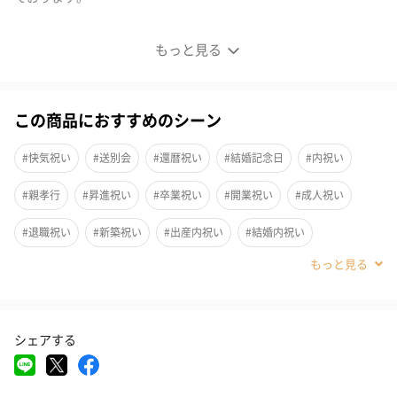
※ばななの賞味期限は12/23となります。恐れ入りますが、予めご
もっと見る
了承のほどお願いいたします。なお、次回入荷分は未定でござい
ます。
この商品におすすめのシーン
【詰め合わせギフト3袋】フルーツチップス
#快気祝い
#送別会
#還暦祝い
#結婚記念日
#内祝い
仕事終わりの晩酌タイムに自分へのご褒美として、お酒とのペア
#親孝行
#昇進祝い
#卒業祝い
#開業祝い
#成人祝い
リングを楽しむ至福のひとときに。
お酒好きな方への誕生日プレゼントや父の日、母の日のギフトに
#退職祝い
#新築祝い
#出産内祝い
#結婚内祝い
もおすすめです。
#その他内祝い
#法人
#お歳暮
#古希祝い
#喜寿祝い
取引先へのお歳暮、お中元やお礼の品にも品格あるおつまみとし
ても大人気。
#米寿祝い
#サプライズ
#結婚祝い
#出産祝い
#母の日
シェアする
#父の日
#お祝い
#お礼
#記念日
#パーティー
また、海外の方へのお土産として、日本ならではの上質な和スナ
ックは外国の方にも喜ばれる一品となっています。
#誕生日
#お中元
#クリスマス
#バレンタイン