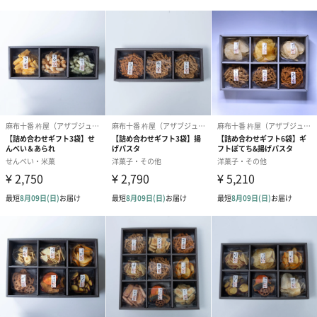
購入者最低保
30日
証残存賞味期
限
アレルゲン情
小麦・乳
報
原材料
本製品は、小麦・乳を含む製品と共通の設備で製造さ
れています。
配送方法（常
常温
温・冷凍・冷
蔵）
個包装有無
有
内容量／数量
1箱3袋入り