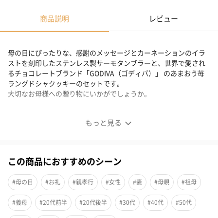
商品説明
レビュー
母の日にぴったりな、感謝のメッセージとカーネーションのイラ
ストを刻印したステンレス製サーモタンブラーと、世界で愛され
るチョコレートブランド「GODIVA（ゴディバ）」 のあまおう苺
ラングドシャクッキーのセットです。
大切なお母様への贈り物にいかがでしょうか。
【母の日限定】母の日メッセージ入りタンブラーと丸ごと
もっと見る
イチゴ含浸チョコレートセット
ピンクのかわいらしいカラーと、保温機能付きの実用性で、毎日
この商品におすすめのシーン
のひとときに温もりを添えてくれる母の日デザインのタンブラー
と、この時期ならではの可愛らしい苺デザインのパッケージも魅
#母の日
#お礼
#親孝行
#女性
#妻
#母親
#祖母
力的な、「GODIVA（ゴディバ）」 のあまおう苺ラングドシャク
#義母
#20代前半
#20代後半
#30代
#40代
#50代
ッキーのセットです。