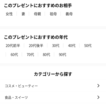
（660円）
このプレゼントにおすすめのお相手
女性
妻
母親
祖母
義母
スイーツ
このプレゼントにおすすめの年代
スイーツを同梱してお届けいたします。ギフトへの＋αにおすすめ
です。
20代前半
20代後半
30代
40代
50代
60代
70代
80代
90代
カテゴリーから探す
コスメ・ビューティー
ゼリーバウム カット
麦わらパンダバウム
3層デザート 
（レモン＆紅茶）（432
（バナナ味）（540円）
ェ〜国産フル
食品・スイーツ
円）
り〜 3号（86