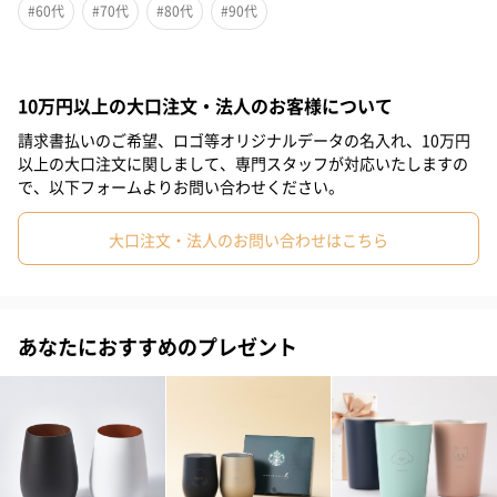
#60代
#70代
#80代
#90代
母の日タンブラー
10万円以上の大口注文・法人のお客様について
お母さんへ、毎日の“ありがとう”をカタチにして贈ろう
請求書払いのご希望、ロゴ等オリジナルデータの名入れ、10万円
大切なお母さんに、日頃の感謝を素直に伝えられる母の日限定の
以上の大口注文に関しまして、専門スタッフが対応いたしますの
タンブラーが登場。
で、以下フォームよりお問い合わせください。
やわらかなピンクカラーのタンブラーに、可憐なカーネーション
大口注文・法人のお問い合わせはこちら
の線画と「お母さんありがとう」の文字を刻印。
目に入るたび、あたたかな気持ちがよみがえる特別なデザインで
す。
あなたにおすすめのプレゼント
ステンレス製で保温性もあり、温かい飲み物をゆっくり楽しめる
のも嬉しいポイント。
使いやすいサイズで、日常使いにもぴったり。
見た目だけでなく、機能性もしっかり兼ね備えた、心も身体もほ
っとするギフトです。