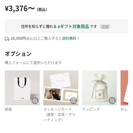
¥3,376〜
（税込）
eギフト対象商品
住所を知らずに贈れる
です
（
詳細
）
20,000円
以上ご購入すると
送料無料！
(税込)
オプション
購入フォームにて選択いただけます
紙袋
メッセージカード
ラッピング
のしカ
（通常・写真・グリ
ーティング）