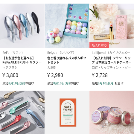
ラッピング
ギフトラッピングを施してお届けいたします。
コットン巾着 【誕生
コットン巾着 【誕生
コットン巾着 
日】（グレー）M（550
日】（スモーキーピン
とう】 M（55
円）
ク）M（550円）
のしカード