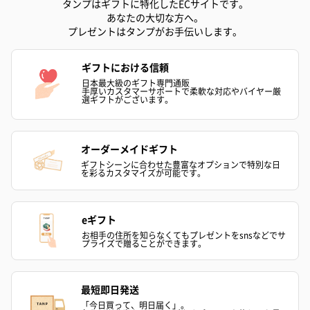
タンプはギフトに特化したECサイトです。
あなたの大切な方へ。
プレゼントはタンプがお手伝いします。
ギフトにおける信頼
日本最大級のギフト専門通販
プリザーブドフラワー
プリザーブドフラワー
アミュレット 
手厚いカスタマーサポートで柔軟な対応やバイヤー厳
ブーケ（ピンク）
ブーケ（ブルー）
ク）（1,500円
選ギフトがございます。
（2,580円）
（2,580円）
オーダーメイドギフト
ギフトシーンに合わせた豊富なオプションで特別な日
ぬいぐるみ
を彩るカスタマイズが可能です。
愛らしいぬいぐるみを同梱してお届けします。
誕生日・記念日・出産祝いなどのシーンにおすすめです。
eギフト
お相手の住所を知らなくてもプレゼントをsnsなどでサ
プライズで贈ることができます。
最短即日発送
「今日買って、明日届く」。