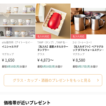
あり（280円）
メッセージカード（通常・写真・グリーティング）
誕生日や結婚祝い・出産祝いなど、様々なシーンのメッセージカ
ードを同梱します。
メッセージカードや封筒のデザインは一部変更する場合がありま
す。
グラス・カップ・酒器のプレゼントをもっと見る
写真付きメッセージカ
写真付きメッセージカ
【誕生日】Hap
ード（680円）
ード（Thank you）ピ
Birthday ホ
価格帯が近いプレゼント
ンク（680円）
刷なし）（11