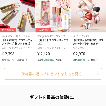
シーズンブーケ（ひま
ブーケ（ホワイトグリ
ブーケ（ピン
わり）（1,880円）
ーン）（1,650円）
（1,650円）
ドライフラワー・プリザーブドフラワー
自然のお花で作ったドライフラワー・プリザーブドフラワーを同
価格帯の近いプレゼントをもっと見る
梱します。
一部花材が写真と異なる場合がございます。予めご了承くださ
い。パッケージに入れてお届けします。
ギフトを最高の体験に。