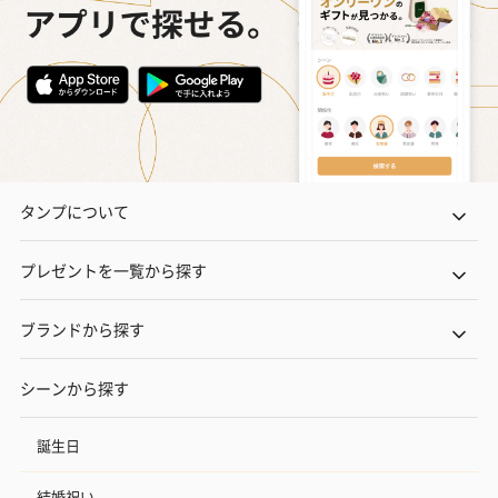
プレミアムビール イネ
酔鯨 純米吟醸 吟麗
実楽山田錦 
ディット（712円）
（704円）
酒（655円）
おつまみ・その他
タンプについて
お酒にぴったりのおつまみ・サプリを同梱してお届けいたしま
す。
プレゼントを一覧から探す
ブランドから探す
シーンから探す
誕生日
いぶりがっことチーズ
ごろっとうまみ チーズ
しょっつるナッ
のオイル漬（981円）
のオイル漬（塩麹&レモ
円）
結婚祝い