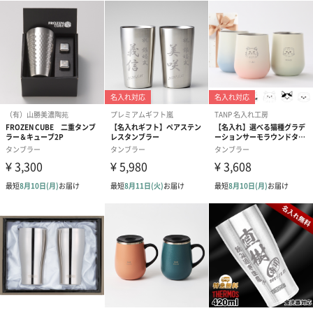
あまおう苺58%使用（苺中）
あまおう苺ラングドシャクッキー ホワイトチョコレート(4
枚入り)
「あまおう苺＆ホワイトチョコレート」を4枚詰めました。
あまおう苺58%使用（苺中）しています。
この時期ならではの可愛らしいパッケージ
苺のイラストを全体にちりばめ、華やかなデザインに仕上げまし
た。この時期ならではのギフトにぴったり。
お世話になった方へのご挨拶やお礼、大切な方へのプレゼントに
もおすすめです。