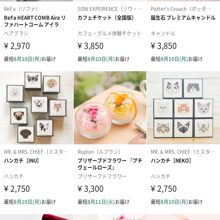
商品の形質上、のしを直接添付できない商品にのし風のカードを
同梱します。
※のし下はご記入いただけません。
※カードのデザインは一部変更する場合があります。
結婚祝い（御結婚御
出産祝い（御出産御
内祝い_蝶結び
祝）（110円）
祝）（110円）
（110円）
生花
生花のブーケを同梱します。
※9-15時にご注文いただく場合、最短のお届け可能日が通常より
も1日遅くなります。