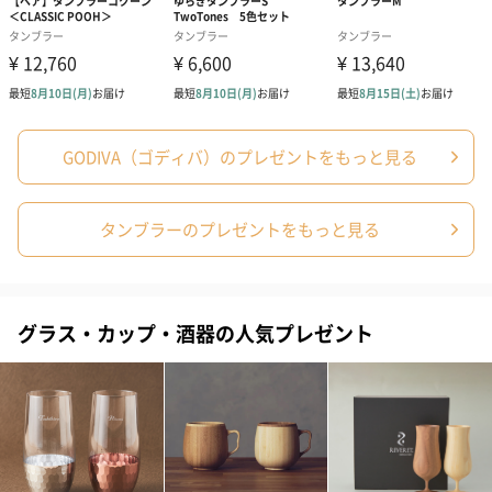
糊料（ペクチン）、甘味料（ステビア）、（一部に小
麦・卵・乳成分・大豆を含む）
◼︎アレルゲン情報
小麦・卵・乳成分・大豆
◼︎内容量／数量
93g／8枚
◼︎購入者最低保証残存賞味期限
14日以上
◼︎個包装有無
GODIVA（ゴディバ）のプレゼントをもっと見る
有
◼︎外装サイズ
縦88×横244×高さ26mm
タンブラーのプレゼントをもっと見る
あまおう苺ラ
◼︎原材料
ングドシャク
チョコレート（ベルギー製造、国内製造）、小麦粉、
ッキー ホワ
卵白、粉糖、バター、マーガリン、砂糖、加糖練乳、
イトチョコレ
凍結乾燥食品（乳糖、いちご、デキストリン）、でん
ート(4枚入
粉加工品（でん粉、砂糖、ストロベリー濃縮果汁、い
グラス・カップ・酒器の人気プレゼント
り)
ちご）、食塩、レモン濃縮果汁／香料、酸味料、乳化
剤、着色料（紅麹、赤40、青1、カロテン）、糊料
（ペクチン）、甘味料（ステビア）、（一部に小麦・
卵・乳成分・大豆を含む）
◼︎アレルゲン情報
小麦・卵・乳成分・大豆
◼︎内容量／数量
36g／4枚
◼︎購入者最低保証残存賞味期限