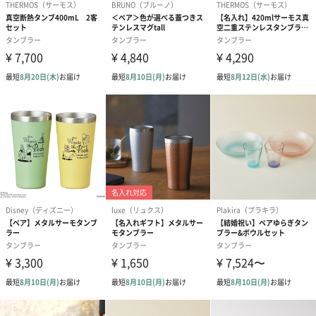
「GODIVA （ゴディバ）」
1926年ブリュッセルで創業、世界で愛されるプレミアムチョコレ
ートのリーディングブランドです。「ゴディバ」のこだわりは、
ゴディバを通じた新しいチョコレート体験を提供し、記憶に残る
幸せなひとときをお届けすることです。
トリュフやプラリネから、焼き菓子、アイスクリーム、チョコレ
ートドリンク、チョコレートの魅力を様々に活かした製品ととも
に、世界中のお客様にプレミアムなチョコレート体験をご提案し
てまいります。
商品詳細情報
母の日タンブ
◼︎素材