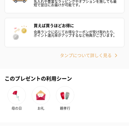
名入れや豊富なラッピングやオプションを施しても最
短で翌日にお届けが可能です。
フラワーテディベア
テディベア（バニラ）
テディベア（
（2,390円）
（1,760円）
ル）（1,760円
買えば買うほどお得に
会員ランクに応じてお得なクーポンが受け取れたり、
ポイント還元率がアップするなど特典がございます。
紅茶・コーヒー・スイーツ
タンプについて詳しく見る
紅茶・コーヒー・スイーツを同梱してお届けいたします。ギフト
への＋αにおすすめです。
このプレゼントの利用シーン
母の日
お礼
親孝行
アールグレイ（HAPPY
アールグレイティー
フルーツティー
BIRTHDAY TO YOU）
（660円）
円）