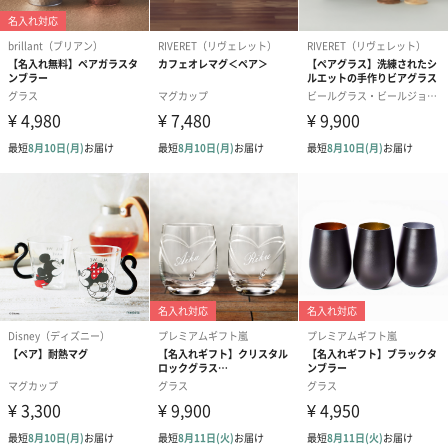
14日以上
◼︎個包装有無
有
◼︎外装サイズ
縦36×横53×高さ75mm
商品オプション情報
紙袋
お渡し用の紙袋です。
商品に合わせたサイズをお届けします。