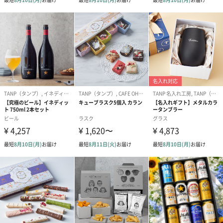
プレゼントにもおすすめです。
【選べる】2種類をご用意
お母さんありがとう タンブラー（330ml）
淡いグラデーションカラーがポイントのタンブラーです。
330mlのちょうどよいサイズ感で、お家でのリラックスタイム
や、オフィスでのご使用にもぴったりです。
THANK YOU MOTHER タンブラー（380ml）
人気のサーモタンブラーの380mlタイプです。