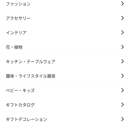
ファッション
スキンケアグッズ
アクセサリー
スキンケアグッズを同梱してお届けします。
インテリア
花・植物
キッチン・テーブルウェア
趣味・ライフスタイル雑貨
ハンドクリーム3本セッ
シャワージェル＆ハン
シャワージェ
ト【ありがとう】
ドクリーム（ピンクグ
ドクリーム（
ベビー・キッズ
（1,100円）
レープフルーツ）
ッシュローズ）（
（2,145円）
円）
ギフトカタログ
ギフトデコレーション
リラックスグッズ
リラックスグッズを同梱してお届けします。