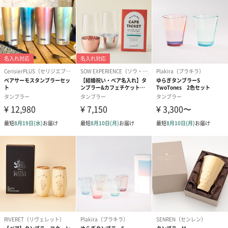
ラー
ステンレス（18-8）
◼︎サイズ
330ml：直径83mm×108mm
380ml：直径84mm×高さ112mm
◼︎内容量／内容物
取説付（紙箱面）
330ml：内容量：330ml
380ml：内容量：380ml
あまおう苺ラ
◼︎原材料
ングドシャク
＜あまおう苺＆ホワイトチョコレート＞
ッキー アソ
チョコレート（ベルギー製造、国内製造）、小麦粉、
ートメント
卵白、粉糖、バター、マーガリン、砂糖、加糖練乳、
（8枚入）
凍結乾燥食品（乳糖、いちご、デキストリン）、でん
粉加工品（でん粉、砂糖、ストロベリー濃縮果汁、い
ちご）、食塩、レモン濃縮果汁／香料、酸味料、乳化
剤、着色料（紅麹、赤40、青1、カロテン）、糊料
（ペクチン）、甘味料（ステビア）、（一部に小麦・
卵・乳成分・大豆を含む）
＜あまおう苺＆ミルクチョコレート＞
チョコレート（ベルギー製造）、小麦粉、卵白、粉
糖、ショートニング、バター、砂糖、加糖練乳、でん
粉加工品（でん粉、砂糖、ストロベリー濃縮果汁、い
ちご）、凍結乾燥食品（乳糖、いちご、デキストリ
ン）、ココアパウダー、食塩、レモン濃縮果汁／香
料、酸味料、乳化剤、着色料（紅麹、赤40、青1）、