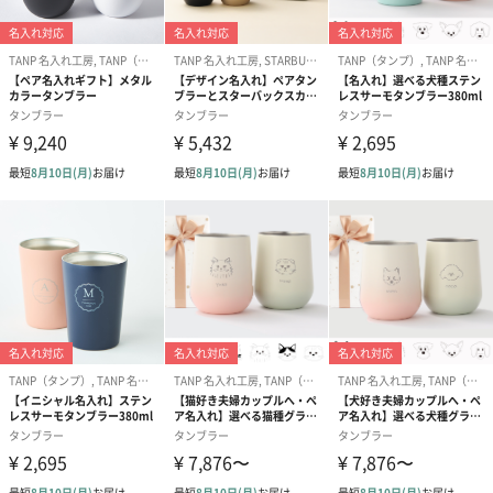
真空2層構造
保温保冷に最適なステンレス素材を使用。錆びにくく清潔に保ち
やすいため、日常使いにおすすめです。
使うたび、贈り手の想いが伝わる
このタンブラーは、ただの雑貨ではなく“想いを届けるメッセー
ジ”。
普段なかなか口にできない「ありがとう」の気持ちも、このギフ
トなら自然に届けられます。
ラッピングと合わせて渡せば、開けた瞬間の笑顔がきっと見られ
るはず。
母の日の特別な贈り物として、または離れて暮らすお母さんへの