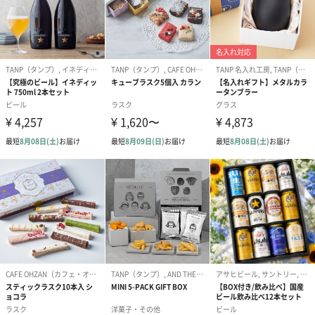
外装サイズ
16cm×24.5cm×7cm
賞味期限／消
常温1年
費期限
アレルゲン情
小麦・かに
報
配送方法（常
常温
温・冷凍・冷
蔵）
商品オプション情報
包装紙種類