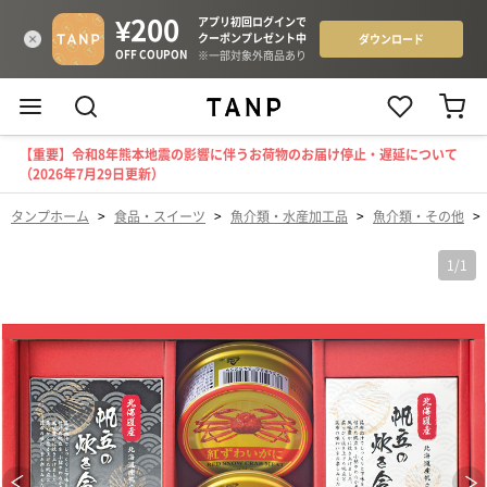
【重要】令和8年熊本地震の影響に伴うお荷物のお届け停止・遅延について
（2026年7月29日更新）
タンプホーム
>
食品・スイーツ
>
魚介類・水産加工品
>
魚介類・その他
>
1
/
1