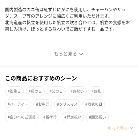
国内製造のカニ缶は紅ずわにがにを使用し、チャーハンやサラ
ダ、スープ等のアレンジに幅広くご利用いただけます。
北海道産の帆立を使用した帆立の炊き合わせは、帆立の食感をお
楽しみ頂け、ほっとする味わいでご飯がすすむ一品です。
海鮮づくし（4点）
もっと見る
この商品におすすめのシーン
#誕生日
#母の日
#父の日
#お祝い
#お礼
#パーティー
#お中元
#クリスマス
#敬老の日
#自分へのご褒美
#親孝行
#昇進祝い
#開業祝い
#快気祝い
#お歳暮
#男子大学生
#親戚女性
#親戚男性