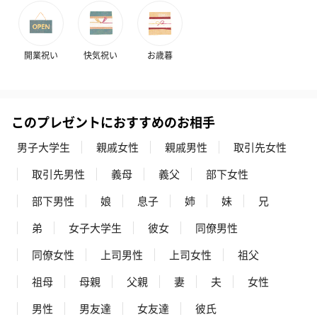
開業祝い
快気祝い
お歳暮
このプレゼントにおすすめのお相手
男子大学生
親戚女性
親戚男性
取引先女性
取引先男性
義母
義父
部下女性
部下男性
娘
息子
姉
妹
兄
弟
女子大学生
彼女
同僚男性
同僚女性
上司男性
上司女性
祖父
祖母
母親
父親
妻
夫
女性
男性
男友達
女友達
彼氏