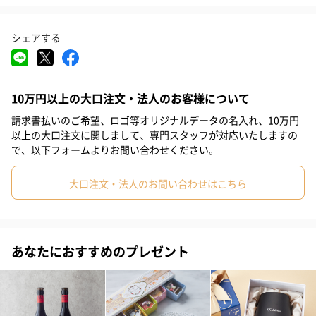
#取引先女性
#取引先男性
#義母
#義父
#部下女性
国内製造のカニ缶２点と、北海道産の帆立を使用した「帆立の炊
シェアする
#部下男性
#娘
#息子
#姉
#妹
#兄
#弟
き合わせ」2点を詰め合わせたセット商品。
#女子大学生
#彼女
#同僚男性
#同僚女性
#上司男性
どちらも、そのままで美味しくお召し上がりいただけ、お酒の肴
10万円以上の大口注文・法人のお客様について
にも最適です。
#上司女性
#祖父
#祖母
#母親
#父親
#妻
#夫
いつもの食卓を贅沢に彩るギフトセットになっています。
請求書払いのご希望、ロゴ等オリジナルデータの名入れ、10万円
#女性
#男性
#男友達
#女友達
#彼氏
#10代
以上の大口注文に関しまして、専門スタッフが対応いたしますの
で、以下フォームよりお問い合わせください。
#20代前半
#20代後半
#30代
#40代
#50代
#60代
セット内容
大口注文・法人のお問い合わせはこちら
#70代
#80代
#90代
・紅ずわいがに（ほぐし身）（55g）×各2
・帆立炊き合わせ（35g）×各2
あなたにおすすめのプレゼント
商品詳細情報