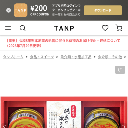
【重要】令和8年熊本地震の影響に伴うお荷物のお届け停止・遅延について
（2026年7月29日更新）
タンプホーム
>
食品・スイーツ
>
魚介類・水産加工品
>
魚介類・その他
>
1
/
1