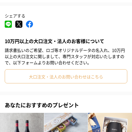
#取引先女性
#取引先男性
#義母
#義父
#部下女性
どちらも、そのままで美味しくお召し上がりいただけ、お酒の肴
シェアする
#部下男性
#娘
#息子
#姉
#妹
#兄
#弟
にも最適です。
#女子大学生
#彼女
#同僚男性
#同僚女性
#上司男性
10万円以上の大口注文・法人のお客様について
#上司女性
#祖父
#祖母
#母親
#父親
#妻
#夫
請求書払いのご希望、ロゴ等オリジナルデータの名入れ、10万円
セット内容
#女性
#男性
#男友達
#女友達
#彼氏
#10代
以上の大口注文に関しまして、専門スタッフが対応いたしますの
で、以下フォームよりお問い合わせください。
・紅ずわいがに（ほぐし身）（各55g）×各1
#20代前半
#20代後半
#30代
#40代
#50代
#60代
・紅ずわいがに（脚肉入り）（各55g）×各1
大口注文・法人のお問い合わせはこちら
#70代
#80代
#90代
・帆立炊き合わせ（35g）×各1
あなたにおすすめのプレゼント
商品詳細情報
外装サイズ
11cm×25cm×6cm
賞味期限／消
常温1年