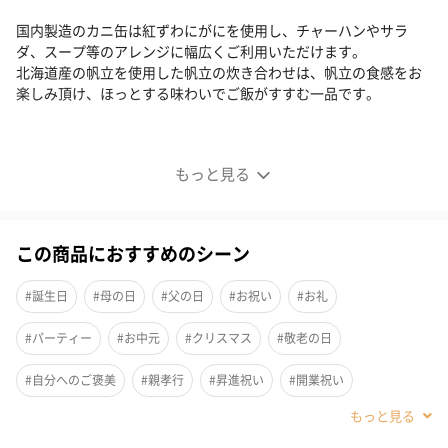
国内製造のカニ缶は紅ずわにがにを使用し、チャーハンやサラ
ダ、スープ等のアレンジに幅広くご利用いただけます。
北海道産の帆立を使用した帆立の炊き合わせは、帆立の食感をお
楽しみ頂け、ほっとする味わいでご飯がすすむ一品です。
海鮮づくし（3点）
もっと見る
この商品におすすめのシーン
#誕生日
#母の日
#父の日
#お祝い
#お礼
#パーティー
#お中元
#クリスマス
#敬老の日
#自分へのご褒美
#親孝行
#昇進祝い
#開業祝い
国内製造のカニ缶２点と、北海道産の帆立を使用した「帆立の炊
#快気祝い
#お歳暮
#男子大学生
#親戚女性
#親戚男性
き合わせ」のセット商品です。