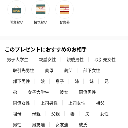
開業祝い
快気祝い
お歳暮
このプレゼントにおすすめのお相手
男子大学生
親戚女性
親戚男性
取引先女性
取引先男性
義母
義父
部下女性
部下男性
娘
息子
姉
妹
兄
弟
女子大学生
彼女
同僚男性
同僚女性
上司男性
上司女性
祖父
祖母
母親
父親
妻
夫
女性
男性
男友達
女友達
彼氏