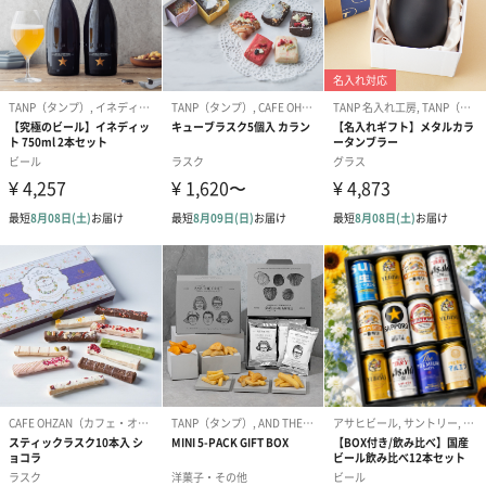
費期限
アレルゲン情
小麦・かに
報
配送方法（常
常温
温・冷凍・冷
蔵）
商品オプション情報
包装紙種類