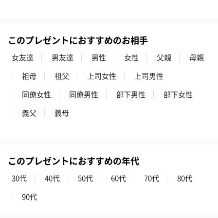
花束ハンドタオル（ピ
花束ハンドタオル（ブ
花束ハンドタ
ンク）（1,760円）
ルー）（1,760円）
ワイト）（1,7
このプレゼントにおすすめのお相手
女友達
男友達
男性
女性
父親
母親
祖母
祖父
上司女性
上司男性
おつまみ・その他
同僚女性
同僚男性
部下男性
部下女性
お酒にぴったりのおつまみ・サプリを同梱してお届けいたしま
す。
義父
義母
このプレゼントにおすすめの年代
30代
40代
50代
60代
70代
80代
90代
いぶりがっことチーズ
ごろっとうまみ チーズ
しょっつるナッ
のオイル漬（981円）
のオイル漬（塩麹&レモ
円）