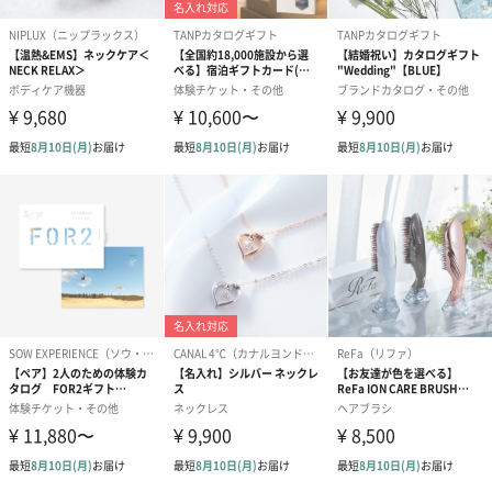
プリザーブドフラワー
プリザーブドフラワー
アミュレット 
ブーケ（ピンク）
ブーケ（ブルー）
ク）（1,500円
（2,580円）
（2,580円）
ぬいぐるみ
愛らしいぬいぐるみを同梱してお届けします。
誕生日・記念日・出産祝いなどのシーンにおすすめです。
フラワーテディベア
テディベア（バニラ）
テディベア（
（2,390円）
（1,760円）
ル）（1,760円