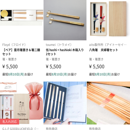
写真付きメッセージカ
写真付きメッセージカ
【誕生日】Hap
ード（680円）
ード（Thank you）ピ
Birthday ホ
ンク（680円）
刷なし）（11
ラッピング
ギフトラッピングを施してお届けします。