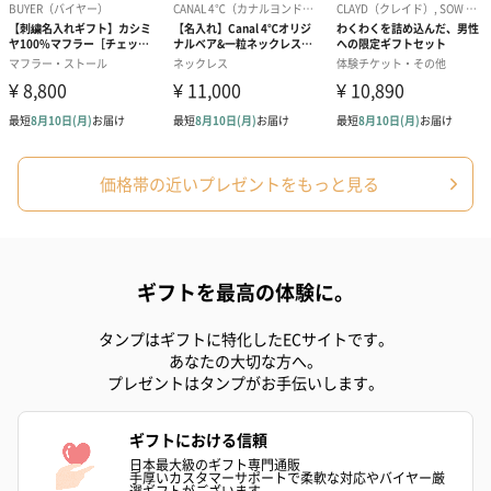
スイーツ
スイーツを同梱してお届けいたします。ギフトへの＋αにおすすめ
です。
価格帯の近いプレゼントをもっと見る
ギフトを最高の体験に。
ゼリーバウム カット
麦わらパンダバウム
3層デザート 
（レモン＆紅茶）（432
（バナナ味）（540円）
ェ〜国産フル
タンプはギフトに特化したECサイトです。
円）
り〜 3号（86
あなたの大切な方へ。
プレゼントはタンプがお手伝いします。
ギフトにおける信頼
スキンケアグッズ
日本最大級のギフト専門通販
スキンケアグッズを同梱してお届けします。
手厚いカスタマーサポートで柔軟な対応やバイヤー厳
選ギフトがございます。