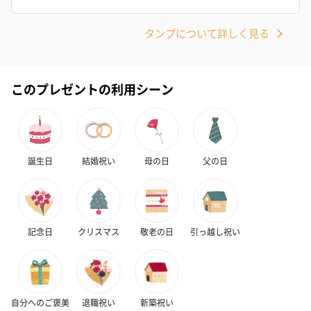
タンプについて詳しく見る
かき氷入浴剤4点セット
かき氷入浴剤4点セット
バスフラワー
（ブルー）（748円）
（イエロー）（748円）
【Thank you】
このプレゼントの利用シーン
円）
誕生日
結婚祝い
母の日
父の日
ハンドタオル・ハンカチ
ハンドタオル・ハンカチを同梱してお届けいたします。ギフトへ
の＋αにおすすめです。
記念日
クリスマス
敬老の日
引っ越し祝い
自分へのご褒美
退職祝い
新築祝い