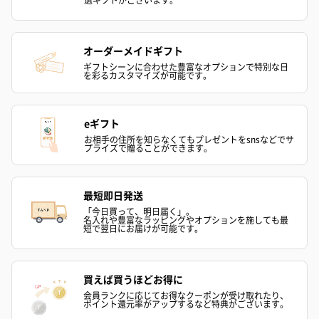
オーダーメイドギフト
ギフトシーンに合わせた豊富なオプションで特別な日
を彩るカスタマイズが可能です。
eギフト
ハンドクリーム3本セッ
シャワージェル＆ハン
シャワージェ
お相手の住所を知らなくてもプレゼントをsnsなどでサ
ト【ありがとう】
ドクリーム（ピンクグ
ドクリーム（
プライズで贈ることができます。
（1,100円）
レープフルーツ）
ッシュローズ）（
（2,145円）
円）
最短即日発送
「今日買って、明日届く」。
名入れや豊富なラッピングやオプションを施しても最
短で翌日にお届けが可能です。
リラックスグッズ
リラックスグッズを同梱してお届けします。
買えば買うほどお得に
会員ランクに応じてお得なクーポンが受け取れたり、
ポイント還元率がアップするなど特典がございます。