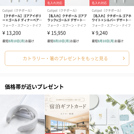
シーズンブーケ（ひま
ブーケ（ホワイトグリ
ブーケ（ピン
わり）（1,880円）
ーン）（1,650円）
（1,650円）
ドライフラワー・プリザーブドフラワー
カトラリー・箸のプレゼントをもっと見る
自然のお花で作ったドライフラワー・プリザーブドフラワーを同
梱します。
一部花材が写真と異なる場合がございます。予めご了承くださ
い。パッケージに入れてお届けします。
価格帯が近いプレゼント