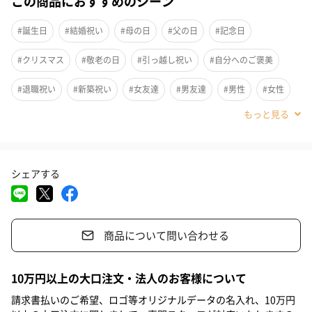
この商品におすすめのシーン
#誕生日
#結婚祝い
#母の日
#父の日
#記念日
#クリスマス
#敬老の日
#引っ越し祝い
#自分へのご褒美
#退職祝い
#新築祝い
#女友達
#男友達
#男性
#女性
#父親
#母親
#祖母
#祖父
#上司女性
#上司男性
#同僚女性
#同僚男性
#部下男性
#部下女性
#義父
シェアする
#義母
#30代
#40代
#50代
#60代
#70代
#80代
#90代
商品について問い合わせる
六角形が連なる亀甲文様は、亀の甲羅の形に由来し長寿吉兆の意
10万円以上の大口注文・法人のお客様について
味があります。
その亀甲文様の中に、夫婦円満の象徴である「フクロウ」や、
請求書払いのご希望、ロゴ等オリジナルデータの名入れ、10万円