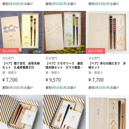
ふくろうは毎年同じペアで子育てをする鳥で、2本で1膳となるお
箸と同じように夫婦円満の象徴として古くから愛されてきまし
た。
ふくろうが多くの幸せを運んでくれますように。
「ふくろう」の当て字
「不苦労」・・・苦労しない
「福老」・・・幸福に年を重ねる
「福籠」・・・福が籠につまった様子
「福路」・・・幸福な人生（道）
「福来」「富来」・・・福が来る
天然の漆を使用
天然の漆100％を使用し、すり漆（拭き漆）で仕上げております。