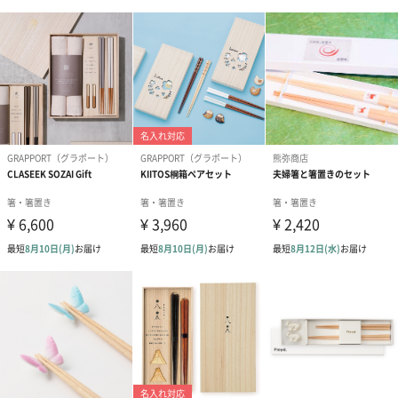
商品詳細情報
外装サイズ
【桐箱】28cm×14cm×2.5cm
素材／繊維
素地 天然木（生産時期によって、木地の種類が異なる
場合がございます）
表面塗装 漆塗装
サイズ
箸：大23.5cm／中21.5cm
食洗機利用
不可
備考
※食器洗浄機・乾燥機のご使用はお控えください。
※画像と実物の色が多少異なる場合がございます。
※商品それぞれに微妙な違いがございますがご了承下
さい。
商品オプション情報