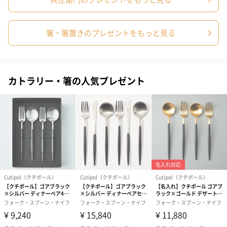
のし
箸・箸置きのプレゼントをもっと見る
カトラリー・箸の人気プレゼント
結婚祝い（御結婚御
出産祝い（御出産御
結婚内祝い（
祝）（110円）
祝）（110円）
（110円）
結婚祝いちょい足しギフト
結婚祝いギフトへの＋αにおすすめです。新生活を彩るギフトオプ
ションをご用意いたしました。
商品と同梱してお届けいたします。