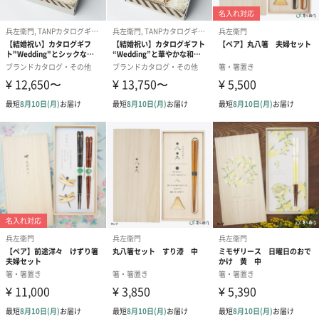
この技法は、漆を塗っては拭き取りを繰り返し、少しずつ重ねて
いくことで木地や素材感を活かせるのが特徴です。
漆そのものの細かい粒子によりザラザラの肌触りが特徴です。
紙袋も付属してお届けします
兵左衛門
兵左衛門は若狭塗箸の産地・福井県小浜の漆塗り職人から始まっ
たお箸メーカーです。
口に入れる箸先部分には一切合成化学塗料の入っていないヴァー
ジン漆を使用。「お箸は食べ物です。」をポリシーに、安心・安
全なお箸を作り続けています。