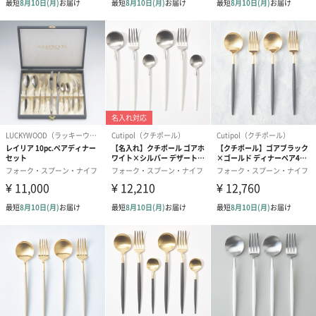
ブライダルロリポップ
ブライダルロリポップ
夫婦箸と箸置
ドレス（いちご味)
タキシード（コーラ味)
（2,420円）
（1,122円）
（1,122円）
生花
生花のブーケを同梱します。
※9-15時にご注文いただく場合、最短のお届け可能日が通常より
も1日遅くなります。