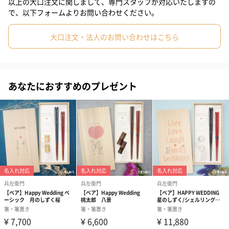
「青海波、桜、梅、七宝、矢羽根」といった吉祥文様をあしらっ
以上の大口注文に関しまして、専門スタッフが対応いたしますの
で、以下フォームよりお問い合わせください。
た縁起の良い桐箱です。
大口注文・法人のお問い合わせはこちら
～おすすめのシーン～
結婚祝い、退職祝い、結婚記念日、記念日、送別会、還暦祝い、
長寿祝い
あなたにおすすめのプレゼント
お箸はけずりの表情を生かしつつ、ぼかしを入れることで華やか
な印象に仕上げました。
中台紙のメッセージ
ありがとう／おめでとうのどちらかをお選びいただけます。