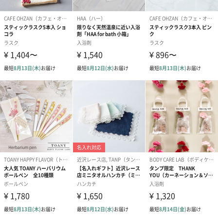
アールグレイ（HAPPY
アールグレイティー
フルーツティー
BIRTHDAY TO YOU）
（660円）
円）
（660円）
スイーツ
スイーツを同梱してお届けいたします。ギフトへの＋αにおすすめ
です。
ゼリーバウム カット
麦わらパンダバウム
3層デザート 