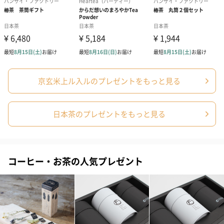
結婚祝いちょい足しギフト
結婚祝いギフトへの＋αにおすすめです。新生活を彩るギフトオプ
ションをご用意いたしました。
商品と同梱してお届けいたします。
京玄米上ル入ルのプレゼントをもっと見る
日本茶のプレゼントをもっと見る
ブライダルロリポップ
ブライダルロリポップ
今治タオルケ
コーヒー・お茶の人気プレゼント
ドレス（いちご味)
タキシード（コーラ味)
ンドタオル・
（1,122円）
（1,122円）
タオル）（3,4
生花