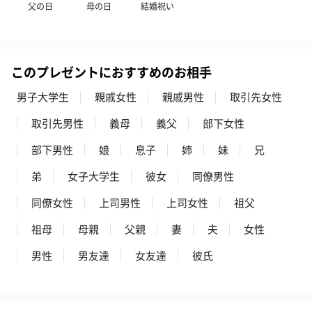
父の日
母の日
結婚祝い
プレミアムビール イネ
実楽山田錦 特別純米
ジョニ－ウォ
ディット（712円）
酒（655円）
ブラック１２年（
円）
このプレゼントにおすすめのお相手
男子大学生
親戚女性
親戚男性
取引先女性
おつまみ・その他
取引先男性
義母
義父
部下女性
お酒にぴったりのおつまみ・サプリを同梱してお届けいたしま
部下男性
娘
息子
姉
妹
兄
す。
弟
女子大学生
彼女
同僚男性
同僚女性
上司男性
上司女性
祖父
祖母
母親
父親
妻
夫
女性
男性
男友達
女友達
彼氏
いぶりがっことチーズ
ごろっとうまみ チーズ
しょっつるナッ
のオイル漬（981円）
のオイル漬（塩麹&レモ
円）