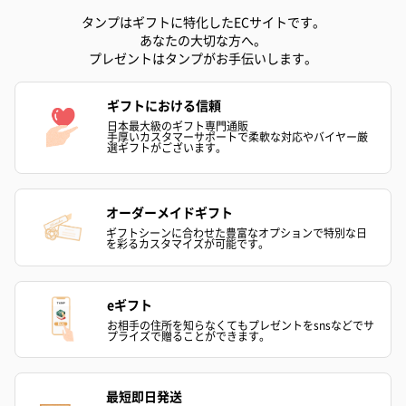
タンプはギフトに特化したECサイトです。
リラックスグッズ
あなたの大切な方へ。
プレゼントはタンプがお手伝いします。
リラックスグッズを同梱してお届けします。
ギフトにおける信頼
日本最大級のギフト専門通販
手厚いカスタマーサポートで柔軟な対応やバイヤー厳
選ギフトがございます。
オーダーメイドギフト
ギフトシーンに合わせた豊富なオプションで特別な日
かき氷入浴剤4点セット
かき氷入浴剤4点セット
バスフラワー
を彩るカスタマイズが可能です。
（ブルー）（748円）
（イエロー）（748円）
【Thank you】
円）
eギフト
お相手の住所を知らなくてもプレゼントをsnsなどでサ
プライズで贈ることができます。
ハンドタオル・ハンカチ
ハンドタオル・ハンカチを同梱してお届けいたします。ギフトへ
最短即日発送