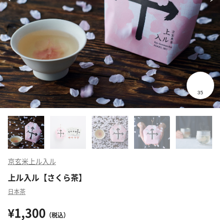
京玄米上ル入ル
上ル入ル【さくら茶】
日本茶
¥1,300
（税込）