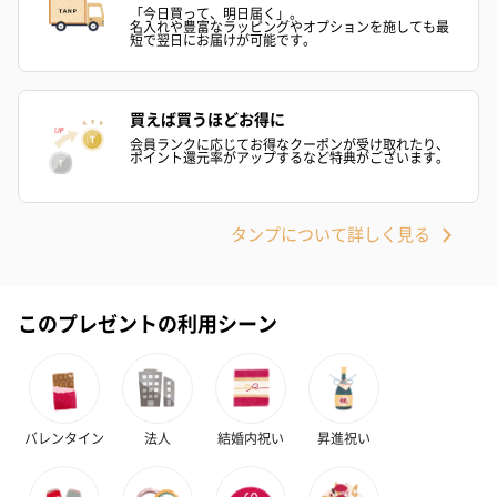
の＋αにおすすめです。
「今日買って、明日届く」。
名入れや豊富なラッピングやオプションを施しても最
短で翌日にお届けが可能です。
買えば買うほどお得に
会員ランクに応じてお得なクーポンが受け取れたり、
ポイント還元率がアップするなど特典がございます。
花束ハンドタオル（ピ
花束ハンドタオル（ブ
花束ハンドタ
タンプについて詳しく見る
ンク）（1,760円）
ルー）（1,760円）
ワイト）（1,7
このプレゼントの利用シーン
キャンドル・お香
キャンドル・お香を同梱してお届けいたします。
バレンタイン
法人
結婚内祝い
昇進祝い