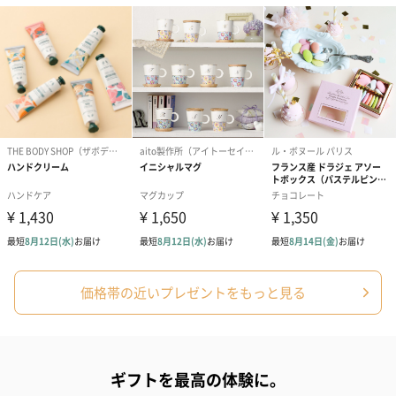
（レモン＆紅茶）（432
（バナナ味）（540円）
ェ〜国産フル
円）
り〜 3号（86
スキンケアグッズ
スキンケアグッズを同梱してお届けします。
価格帯の近いプレゼントをもっと見る
ハンドクリーム3本セッ
シャワージェル＆ハン
シャワージェ
ト【ありがとう】
ドクリーム（ピンクグ
ドクリーム（
（1,100円）
レープフルーツ）
ッシュローズ）（
（2,145円）
円）
ギフトを最高の体験に。