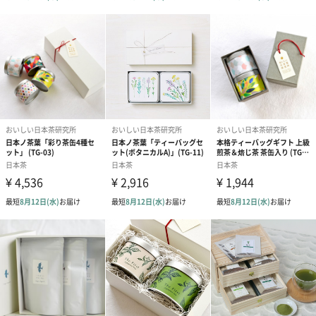
商品詳細情報
セット内容
東（煎茶ベースの玄米茶）個包装ティーバッグ4袋（各
袋4g入）塩漬け桜花4本
外装サイズ
幅15cm×縦6.5ｃｍ×高さ20cm
商品オプション情報
紙袋
お渡し用の紙袋です。
商品に合わせたサイズをお届けします。