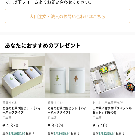
で、以下フォームよりお問い合わせください。
#40代
#50代
#60代
#70代
#80代
#90代
「さくら茶」とは？
大口注文・法人のお問い合わせはこちら
塩漬けの桜花にお湯やお茶を注いだ飲み物のこと。結納や慶事、
お祝いの席でもてなされます。江戸時代頃から縁起物として親し
あなたにおすすめのプレゼント
まれてきました。桜は「生命力」や「未来」、「繁栄」や「発
展」を象徴する縁起物です。桜をまるごと身体に取り入れて、花
咲き誇る未来を願う特別な一杯です。
※農薬不使用で栽培された食用の八重桜を厳選しておりますの
で、桜花はそのままお召し上がりいただけます。お好みで塩を落
としてお楽しみください。
門出を迎える方へのお祝いや、お世話になった方へのお礼、新た
に出会う方へのご挨拶などに最適です。