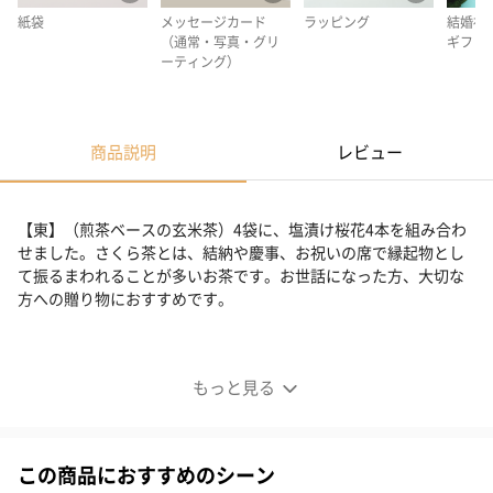
紙袋
メッセージカード
ラッピング
結婚祝
（通常・写真・グリ
ギフト
ーティング）
商品説明
レビュー
【東】（煎茶ベースの玄米茶）4袋に、塩漬け桜花4本を組み合わ
せました。さくら茶とは、結納や慶事、お祝いの席で縁起物とし
て振るまわれることが多いお茶です。お世話になった方、大切な
方への贈り物におすすめです。
さくら茶
もっと見る
この商品におすすめのシーン