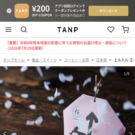
【重要】令和8年熊本地震の影響に伴うお荷物のお届け停止・遅延について
（2026年7月29日更新）
タンプホーム
>
食品・スイーツ
>
コーヒー・お茶
>
日本茶
>
上ル入ル【
1
/
6