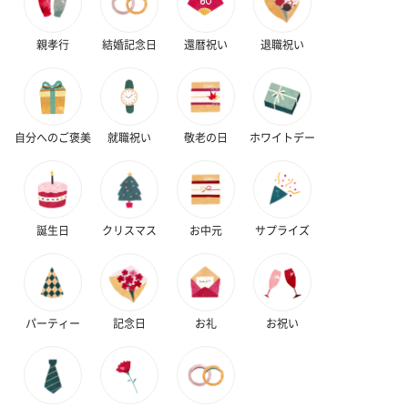
親孝行
結婚記念日
還暦祝い
退職祝い
フラッグカプセル：イ
フラッグカプセル：イ
ショートイン
ンセンススティック
ンセンススティック
（GRAPE AND
（END）（880円）
（St.OSMANTHUS）
（880円）
自分へのご褒美
就職祝い
敬老の日
ホワイトデー
（880円）
お酒
誕生日
クリスマス
お中元
サプライズ
お酒を同梱してお届けいたします。
※20歳未満の方への酒類の販売はいたしません。
パーティー
記念日
お礼
お祝い