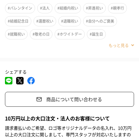
#バレンタイン
#法人
#結婚内祝い
#昇進祝い
#親孝行
#結婚記念日
#還暦祝い
#退職祝い
#自分へのご褒美
#就職祝い
#敬老の日
#ホワイトデー
#誕生日
#クリスマス
#お中元
#サプライズ
#パーティー
#記念日
#お礼
#お祝い
#父の日
#母の日
#結婚祝い
シェアする
#男子大学生
#親戚女性
#親戚男性
#取引先女性
#取引先男性
#義母
#義父
#部下女性
#部下男性
#娘
商品について問い合わせる
#息子
#姉
#妹
#兄
#弟
#女子大学生
#彼女
桜の季節に合わせて販売する、上ル入ルの春限定商品です。お茶
#同僚男性
#同僚女性
#上司男性
#上司女性
#祖父
10万円以上の大口注文・法人のお客様について
の中で、ゆっくりと桜の花びらが開いていく様子は、ティータイ
#祖母
#母親
#父親
#妻
#夫
#女性
#男性
ムに華やぎを添えてくれます。
請求書払いのご希望、ロゴ等オリジナルデータの名入れ、10万円
以上の大口注文に関しまして、専門スタッフが対応いたしますの
#男友達
#女友達
#彼氏
#20代前半
#20代後半
#30代