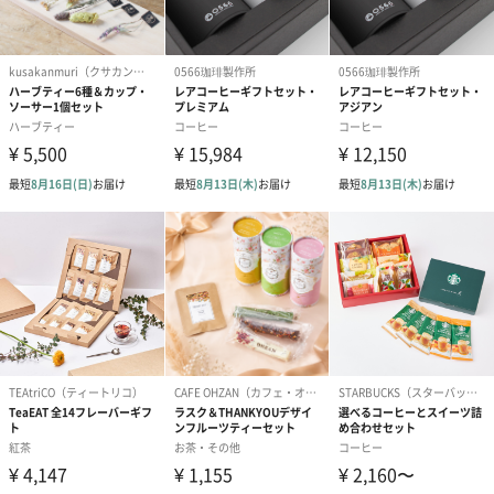
生花のブーケを同梱します。
※9-15時にご注文いただく場合、最短のお届け可能日が通常より
も1日遅くなります。
シーズンブーケ（ひま
ブーケ（ホワイトグリ
ブーケ（ピン
わり）（1,880円）
ーン）（1,650円）
（1,650円）
ドライフラワー・プリザーブドフラワー
自然のお花で作ったドライフラワー・プリザーブドフラワーを同
梱します。
一部花材が写真と異なる場合がございます。予めご了承くださ
い。パッケージに入れてお届けします。