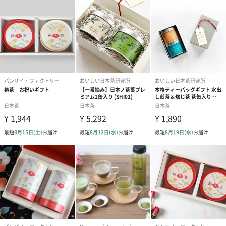
写真付きメッセージカ
写真付きメッセージカ
【誕生日】Hap
ード（680円）
ード（Thank you）ピ
Birthday ホ
ンク（680円）
刷なし）（11
ラッピング
ギフトラッピングを施してお届けいたします。
コットン巾着 【誕生
コットン巾着 【誕生
コットン巾着 
日】（グレー）M（550
日】（スモーキーピン
とう】 M（55
円）
ク）M（550円）