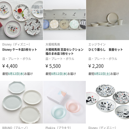
のしカード
商品の形質上、のしを直接添付できない商品にのし風のカードを
同梱します。
※のし下はご記入いただけません。
※カードのデザインは一部変更する場合があります。
結婚祝い（御結婚御
出産祝い（御出産御
内祝い_蝶結び
祝）（110円）
祝）（110円）
（110円）
結婚祝いちょい足しギフト
結婚祝いギフトへの＋αにおすすめです。新生活を彩るギフトオプ