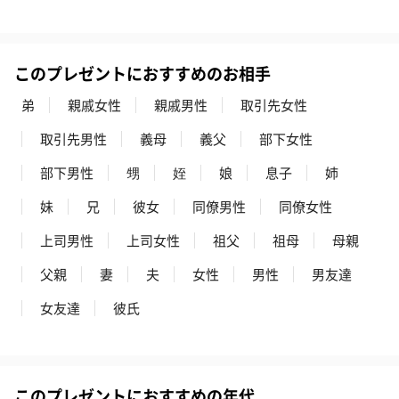
おつまみ・その他
このプレゼントにおすすめのお相手
お酒にぴったりのおつまみ・サプリを同梱してお届けいたしま
弟
親戚女性
親戚男性
取引先女性
す。
取引先男性
義母
義父
部下女性
部下男性
甥
姪
娘
息子
姉
妹
兄
彼女
同僚男性
同僚女性
上司男性
上司女性
祖父
祖母
母親
父親
妻
夫
女性
男性
男友達
いぶりがっことチーズ
ごろっとうまみ チーズ
しょっつるナッ
女友達
彼氏
のオイル漬（981円）
のオイル漬（塩麹&レモ
円）
ン）（981円）
このプレゼントにおすすめの年代