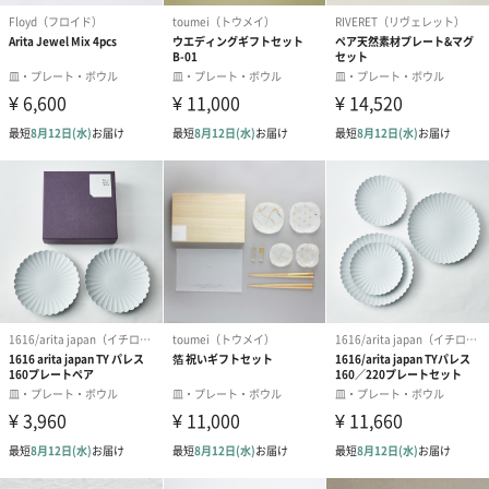
メッセージカード（通常・写真・グリーティング）
誕生日や結婚祝い・出産祝いなど、様々なシーンのメッセージカ
ードを同梱します。
メッセージカードや封筒のデザインは一部変更する場合がありま
す。
写真付きメッセージカ
写真付きメッセージカ
【誕生日】Hap
ード（680円）
ード（Thank you）ピ
Birthday ホ
ンク（680円）
刷なし）（11