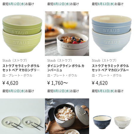
15cm、20cm、22cm、26cmの4サイズからお選びいただけま
す。
15cm：取り分け皿、ケーキ皿におすすめサイズ。
20cm：トーストやちょっとしたおかずの盛り付けに。
22cm：メインディッシュ・パスタの盛付けに。
26cm：ワンプレート用におすすめ。
「Staub（ストウブ）」
「Staub」のシンボルマークになっているコウノトリは、
「Staub」の生まれたフランス・アルザス地方の象徴の鳥とされ
ています。
デザインだけでなく実用性も兼ね備えたその製品は、フランスを
はじめヨーロッパの多くのレストランで使用され、その品質から