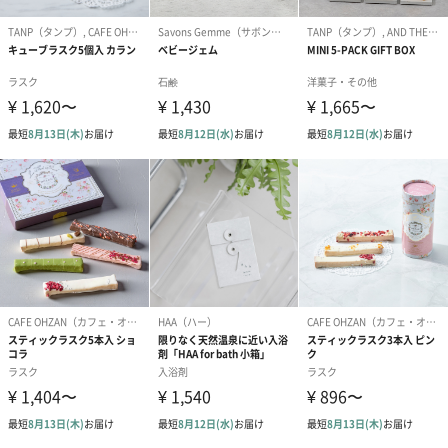
スイーツ
スイーツを同梱してお届けいたします。ギフトへの＋αにおすすめ
です。
ゼリーバウム カット
麦わらパンダバウム
3層デザート 
（レモン＆紅茶）（432
（バナナ味）（540円）
ェ〜国産フル
円）
り〜 3号（86