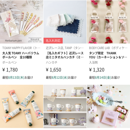
スキンケアグッズ
スキンケアグッズを同梱してお届けします。
ハンドクリーム3本セッ
シャワージェル＆ハン
シャワージェ
ト【ありがとう】
ドクリーム（ピンクグ
ドクリーム（
（1,100円）
レープフルーツ）
ッシュローズ）（
（2,145円）
円）
リラックスグッズ
リラックスグッズを同梱してお届けします。