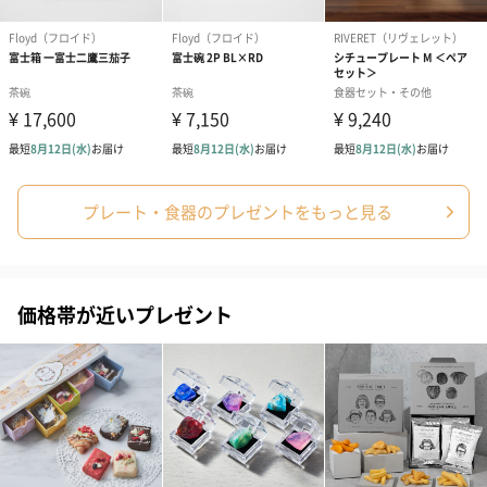
フラワーテディベア
テディベア（バニラ）
テディベア（
（2,390円）
（1,760円）
ル）（1,760円
紅茶・コーヒー・スイーツ
紅茶・コーヒー・スイーツを同梱してお届けいたします。ギフト
プレート・食器のプレゼントをもっと見る
への＋αにおすすめです。
価格帯が近いプレゼント
アールグレイ（HAPPY
アールグレイティー
フルーツティー
BIRTHDAY TO YOU）
（660円）
円）
（660円）