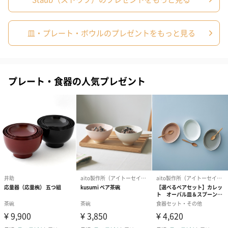
皿・プレート・ボウルのプレゼントをもっと見る
プレート・食器の人気プレゼント
シーズンブーケ（ひま
ブーケ（ホワイトグリ
ブーケ（ピン
わり）（1,880円）
ーン）（1,650円）
（1,650円）
ドライフラワー・プリザーブドフラワー
自然のお花で作ったドライフラワー・プリザーブドフラワーを同
梱します。
一部花材が写真と異なる場合がございます。予めご了承くださ
い。パッケージに入れてお届けします。