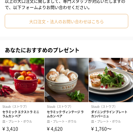
以上の大口注文に関しまして、専門スタッフが対応いたしますの
淡いモーブピンクにフロストが入った、ナチュラルな風合いが魅
で、以下フォームよりお問い合わせください。
力。使いやすいサイズとデザインで、使うシーンを選ばずマルチ
にお使いいただけます。
大口注文・法人のお問い合わせはこちら
また、春のお花のような柔らかな彩りで、ハレの日のメニューや
ちょっとしたおもてなしテーブルにもピッタリです。
あなたにおすすめのプレゼント
おしゃれに贈るベーシック・アイテム
ストウブの食器シリーズ「Dining line」は、どんな料理にも合
い、普段使いしやすいデザインが人気。
もらってうれしい、“センスのあるギフトアイテム”としておすす
めです。
選べる4サイズ