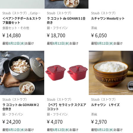
星付き有名レストランのシェフたちを魅了してきました。
その魅力は厨房を飛び出し、料理からスタイリングまで多くの分
野の人々をも魅了し続けています。
商品詳細情報
商品詳細
食洗機・電子レンジ使用可。直火・IHでの調理・オー
ブン調理は不可
中国製
本製品は手作りで仕上げているため、ロゴの見え方や
サイズ、重さにばらつきがございます、ご了承くださ
い。
プレート15cm：重さ約240g
プレート20cm：重さ約410g
プレート22cm：重さ約510g
プレート26cm：重さ約810g
備考
※お選びいただく商品によって価格が異なります。
20cmの場合、+550円