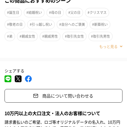
この商品におすすめのシーン
普段使いしやすく、センスあふれるギフトとしても人気のストウ
#誕生日
#結婚祝い
#母の日
#父の日
#クリスマス
ブ食器シリーズ 。
#敬老の日
#引っ越し祝い
#自分へのご褒美
#新築祝い
「Dining line」に新たなカラー 「シフォンローズ」が登場。シン
#弟
#親戚女性
#親戚男性
#取引先女性
#取引先男性
プルなデザインと穏やかなカラーでどんな料理とも合わせやす
く、まるでお花を飾るように、華やかな景色がテーブル上に広が
#義母
#義父
#部下女性
#部下男性
#甥
#姪
#娘
ります。
#息子
#姉
#妹
#兄
#彼女
#同僚男性
#同僚女性
長くストウブをご愛用の方はもちろん、これからストウブを使い
シェアする
#上司男性
#上司女性
#祖父
#祖母
#母親
#父親
始める方にもおすすめ。
朝食からティータイム、ディナーまで幅広い食のシーンに寄り添
#妻
#夫
#女性
#男性
#男友達
#女友達
#彼氏
います。
商品について問い合わせる
#20代前半
#20代後半
#30代
#40代
#50代
#60代
#70代
#80代
#90代
10万円以上の大口注文・法人のお客様について
毎日の食卓も、ハレの日のテーブルにも
請求書払いのご希望、ロゴ等オリジナルデータの名入れ、10万円