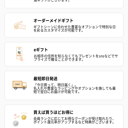
オーダーメイドギフト
ギフトシーンに合わせた豊富なオプションで特別な日
を彩るカスタマイズが可能です。
花束ハンドタオル（ピ
花束ハンドタオル（ブ
花束ハンドタ
ンク）（1,760円）
ルー）（1,760円）
ワイト）（1,7
eギフト
お相手の住所を知らなくてもプレゼントをsnsなどでサ
プライズで贈ることができます。
キャンドル・お香
キャンドル・お香を同梱してお届けいたします。
最短即日発送
「今日買って、明日届く」。
名入れや豊富なラッピングやオプションを施しても最
短で翌日にお届けが可能です。
買えば買うほどお得に
会員ランクに応じてお得なクーポンが受け取れたり、
ポイント還元率がアップするなど特典がございます。