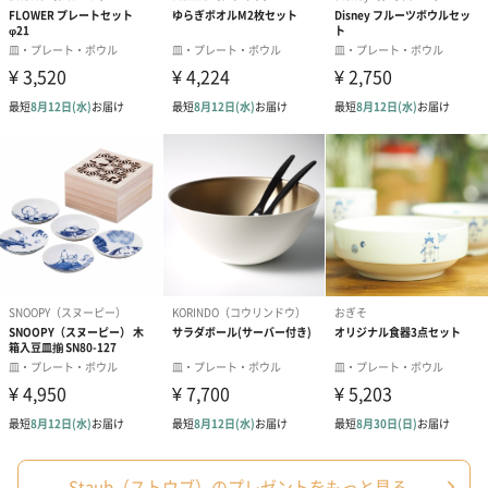
ションをご用意いたしました。
商品と同梱してお届けいたします。
ブライダルロリポップ
ブライダルロリポップ
今治タオルケ
ドレス（いちご味)
タキシード（コーラ味)
ンドタオル・
（1,122円）
（1,122円）
タオル）（3,4
生花
生花のブーケを同梱します。
※9-15時にご注文いただく場合、最短のお届け可能日が通常より
も1日遅くなります。
Staub（ストウブ）のプレゼントをもっと見る