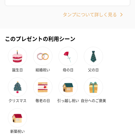
フラッグカプセル：イ
フラッグカプセル：イ
ショートイン
ンセンススティック
ンセンススティック
（GRAPE AND
タンプについて詳しく見る
（END）（880円）
（St.OSMANTHUS）
（880円）
（880円）
このプレゼントの利用シーン
お酒
お酒を同梱してお届けいたします。
※20歳未満の方への酒類の販売はいたしません。
誕生日
結婚祝い
母の日
父の日
クリスマス
敬老の日
引っ越し祝い
自分へのご褒美
プレミアムビール イネ
実楽山田錦 特別純米
ジョニ－ウォ
ディット（712円）
酒（655円）
ブラック１２年（
新築祝い
円）