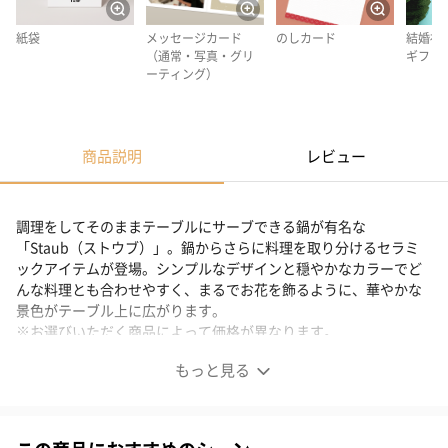
紙袋
メッセージカード
のしカード
結婚祝
（通常・写真・グリ
ギフト
ーティング）
商品説明
レビュー
調理をしてそのままテーブルにサーブできる鍋が有名な
「Staub（ストウブ）」。鍋からさらに料理を取り分けるセラミ
ックアイテムが登場。シンプルなデザインと穏やかなカラーでど
んな料理とも合わせやすく、まるでお花を飾るように、華やかな
景色がテーブル上に広がります。
※お選びいただく商品によって価格が異なります。
もっと見る
ストウブ ダイニングライン プレート シフォンローズ
食卓に春を呼ぶストウブ・テーブルウェア