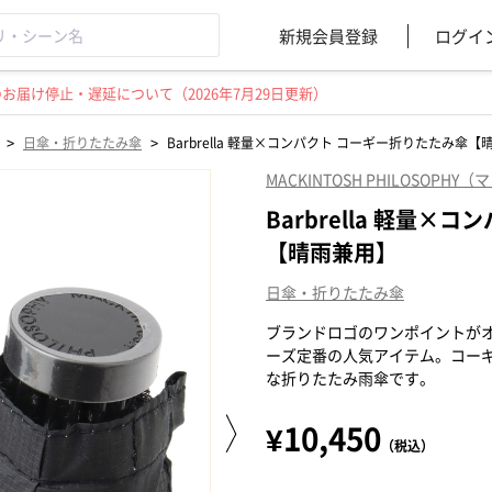
新規会員登録
ログイ
届け停止・遅延について（2026年7月29日更新）
>
>
日傘・折りたたみ傘
Barbrella 軽量×コンパクト コーギー折りたたみ傘
MACKINTOSH PHILOSO
Barbrella 軽量
【晴雨兼用】
日傘・折りたたみ傘
ブランドロゴのワンポイントがオシ
ーズ定番の人気アイテム。コー
な折りたたみ雨傘です。
¥10,450
（税込）