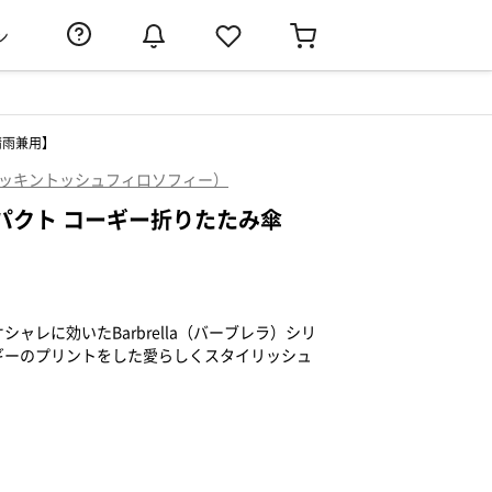
ン
【晴雨兼用】
PHY（マッキントッシュフィロソフィー）
×コンパクト コーギー折りたたみ傘
ャレに効いたBarbrella（バーブレラ）シリ
ギーのプリントをした愛らしくスタイリッシュ