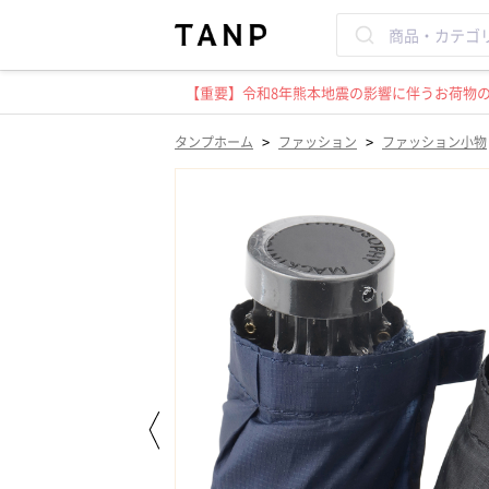
【重要】令和8年熊本地震の影響に伴うお荷物のお
>
>
タンプホーム
ファッション
ファッション小物