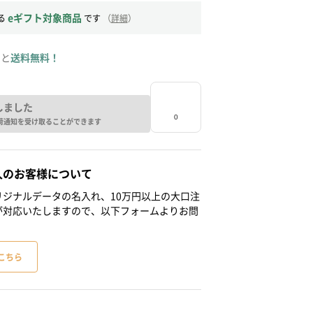
eギフト対象商品
る
です
（
詳細
）
ると
送料無料！
しました
荷通知を受け取ることができます
人のお客様について
ジナルデータの名入れ、10万円以上の大口注
が対応いたしますので、以下フォームよりお問
こちら