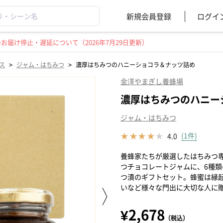
新規会員登録
ログイ
届け停止・遅延について（2026年7月29日更新）
>
>
ス
ジャム・はちみつ
濃厚はちみつのハニーショコラ＆ナッツ詰め
金澤やまぎし養蜂場
濃厚はちみつのハニー
ジャム・はちみつ
(1件)
4.0
養蜂家たちが厳選したはちみつ
つチョコレートジャムに、6種
つ漬のギフトセット。蜂蜜は縁
いなど様々な門出に大切な人に
¥2,678
（税込）