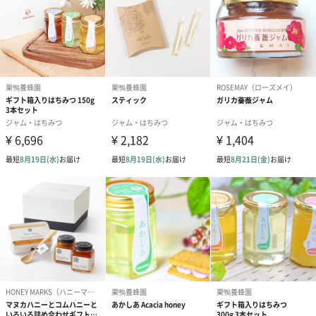
ティーやバニラアイスなど冷たいデザートにおすすめです。 ドレ
ッシングの隠し味やクリームチーズにもどうぞ。
日本では希少な純粋な菩提樹はちみつ
菩提樹はちみつは、ヨーロッパや北海道で人気があり、ドイツで
ははちみつの最高峰とされています。
しかし日本では土地の有効活用として菩提樹の近くに蕎麦が栽培
されていることが多く、開花時期が重なるためにしばしば２つの
蜜が混ざってしまいます。
蕎麦はとてもクセの強いはちみつなのでほんの少しでも混ざると
味が変わってしまうため、純粋な菩提樹はちみつはとても希少な
ものとなっています。
今回お届けするのはその希少な純粋・菩提樹はちみつです。