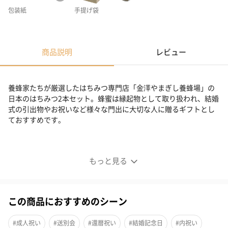
包装紙
手提げ袋
商品説明
レビュー
養蜂家たちが厳選したはちみつ専門店「金澤やまぎし養蜂場」の
日本のはちみつ2本セット。蜂蜜は縁起物として取り扱われ、結婚
式の引出物やお祝いなど様々な門出に大切な人に贈るギフトとし
ておすすめです。
日本のはちみつ2本セット（アカシア・菩提樹）
もっと見る
この商品におすすめのシーン
#成人祝い
#送別会
#還暦祝い
#結婚記念日
#内祝い