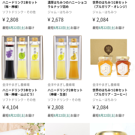
リをプラス。
特にあかしあ蜂蜜はクセがなく、洋食はもちろん、素材の味を活
かしたい和風料理にもピッタリ。
菩提樹蜂蜜
ハーブを連想させる香りと爽やかですっきりとした味わい。ヨー
ロッパやロシアでは「癒しのはちみつ」と呼ばれるほどリラック
ス効果が期待できるはちみつ。
さわやかな香りが特徴の菩提樹のはちみつ。菩提樹は日本に分布
するものは「シナノキ」と呼ばれ、初夏に淡黄色の小さな花をつ
けます。
さわやかな香りが特徴で、ヨーグルトはもちろんのこと、アイス