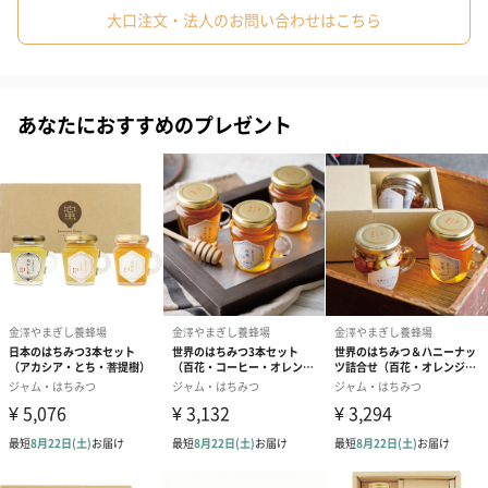
#祖母
#母親
#父親
#妻
#夫
#女性
#男性
あかしあ蜂蜜
大口注文・法人のお問い合わせはこちら
#男友達
#女友達
#彼氏
#20代前半
#20代後半
#30代
基本クセのない味わいですが、毎年花の咲き具合によって味の変
#40代
#50代
#60代
#70代
#80代
#90代
化が一番楽しめるハチミツ！
あなたにおすすめのプレゼント
国産はちみつ人気No.1！「はちみつの女王」と呼ばれ、上品でク
セのないすっきりとした甘さ、透明度の高さが楽しめます。どん
なお料理にも合います。
蜜蜂が愛するアカシアを、きっとあなたも好きになる。日
本のはちみつあかしあ
すっきりとクセがなく上品なアカシアはちみつは、 ファンも多く
色も澄んで美しいためギフトにも最適です。