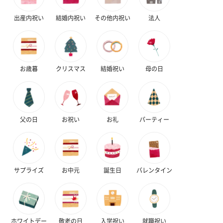
出産内祝い
結婚内祝い
その他内祝い
法人
お歳暮
クリスマス
結婚祝い
母の日
父の日
お祝い
お礼
パーティー
サプライズ
お中元
誕生日
バレンタイン
ホワイトデー
敬老の日
入学祝い
就職祝い