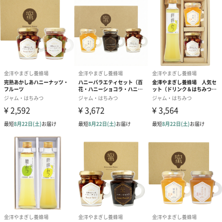
朝食のトーストに
とろけるはちみつバタートーストで幸せな朝食タイム。クセがな
いのでシンプルなパンほどよく合います。
時間のない朝もすばやく栄養補給。
ヨーグルトとお腹にやさしく
ヨーグルトにはちみつ。定番の組み合わせも、腸内環境を整える
最高の相性です。
お好みのフルーツを入れても。
お料理をワンランク上に
はちみつは魚や肉の臭みを消し、お料理にコクと自然な甘みやテ