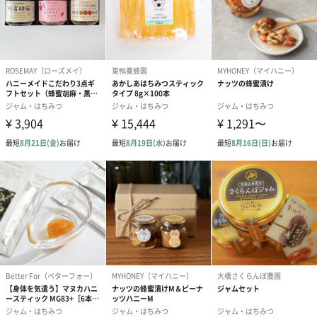
オプション
オプションで包装紙と手提げがお選びいただけます。
包装紙
手提げ袋（有料）
金澤やまぎし養蜂場
金沢の奥座敷・湯涌で養蜂を始めて、約九十年余り。
90年以上、はちみつと向き合ってきた養蜂家たちが厳選したはち
みつ専門店。