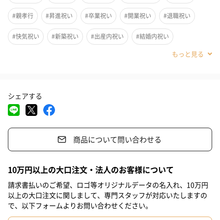
#親孝行
#昇進祝い
#卒業祝い
#開業祝い
#退職祝い
#快気祝い
#新築祝い
#出産内祝い
#結婚内祝い
#その他内祝い
#法人
#お歳暮
#クリスマス
#結婚祝い
#母の日
#父の日
#お祝い
#お礼
#パーティー
シェアする
#サプライズ
#お中元
#誕生日
#バレンタイン
#ホワイトデー
#敬老の日
#入学祝い
#就職祝い
商品について問い合わせる
#引っ越し祝い
#自分へのご褒美
#同僚男性
#親戚女性
初めての方からはちみつ大好きな方まで人気が高く、食べやすい
#親戚男性
#取引先女性
#取引先男性
#義母
#義父
10万円以上の大口注文・法人のお客様について
はちみつを日本から厳選！
#部下女性
#部下男性
#娘
#息子
#姉
#妹
#兄
可愛らしい小瓶のセットにしました。
請求書払いのご希望、ロゴ等オリジナルデータの名入れ、10万円
以上の大口注文に関しまして、専門スタッフが対応いたしますの
#弟
#彼女
#同僚女性
#上司男性
#上司女性
#祖父
で、以下フォームよりお問い合わせください。