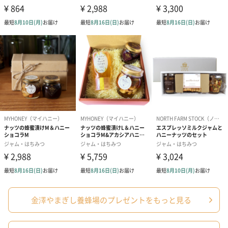
商品詳細情報
外装サイズ
幅8.2cmX縦16.5cmX高さ11.5cm
賞味期限／消
製造から730日
費期限
購入者最低保
365日
証残存賞味期
限
原材料
国産あかしあ蜂蜜：あかしあ蜂蜜(日本)
国産菩提樹蜂蜜：菩提樹蜂蜜(日本)
配送方法（常
常温
温・冷凍・冷
蔵）
内容量／数量
国産あかしあ蜂蜜130g/1
国産菩提樹蜂蜜130g/1
金澤やまぎし養蜂場のプレゼントをもっと見る
備考
・原料に蜂蜜を使用しています。1歳未満の乳児には与
えないでください。