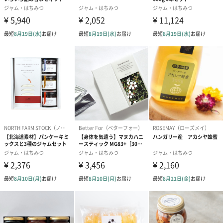
爽やかな甘さでヨーグルトにぴったり
ヨーグルトと一緒に口に入れると、酸味とともにハーブのような
香りが広がります。その後にしっかりハチミツの味。 しかしその
甘味は後を残さずスーッと消えていきます。
こんなにヨーグルトにあうハチミツがあるなんて！と、きっとあ
なたも驚くはず。ぜひ体験してみてください。
縁起の良い贈り物としておすすめ
蜂蜜ははち(八、8）が末広がりや無限を連想されるということ
で、縁起物として取り扱われてきました。
結婚式の引出物やお祝いなど、様々な門出に大切な人に贈るギフ
トとしておすすめです。