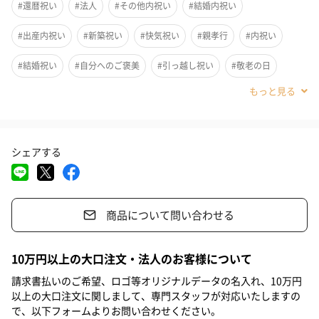
#還暦祝い
#法人
#その他内祝い
#結婚内祝い
ピンク
#出産内祝い
#新築祝い
#快気祝い
#親孝行
#内祝い
#結婚祝い
#自分へのご褒美
#引っ越し祝い
#敬老の日
ホワイト
#クリスマス
#お中元
#父の日
#母の日
#出産祝い
#部下男性
#弟
#兄
#妹
#姉
#息子
#娘
#姪
内祝いの贈り物におすすめ
シェアする
#甥
#女子大学生
#部下女性
#義父
#義母
内祝い、結婚内祝い、出産内祝い、ディズニー好きの人の贈り物
におすすめです。
#取引先男性
#取引先女性
#親戚男性
#親戚女性
#母親
商品について問い合わせる
#彼氏
#女友達
#男友達
#男性
#女性
#夫
#妻
#父親
商品詳細情報
#彼女
#祖母
#祖父
#上司女性
#上司男性
10万円以上の大口注文・法人のお客様について
#同僚女性
#同僚男性
#男子大学生
#20代前半
#20代後半
外装サイズ
18cm×21.5cm×7cm
請求書払いのご希望、ロゴ等オリジナルデータの名入れ、10万円
以上の大口注文に関しまして、専門スタッフが対応いたしますの
素材／繊維
綿97%・レーヨン2%・ポリエステル1%
#30代
#40代
#50代
#60代
#70代
#80代
#90代
で、以下フォームよりお問い合わせください。