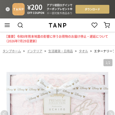
【重要】令和8年熊本地震の影響に伴うお荷物のお届け停止・遅延について
（2026年7月29日更新）
タンプホーム
>
インテリア
>
生活雑貨・日用品
>
タオル
>
エターナリー
1
/
2