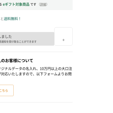
eギフト対象商品
る
です
（
詳細
）
ると
送料無料！
しました
荷通知を受け取ることができます
人のお客様について
ジナルデータの名入れ、10万円以上の大口注
が対応いたしますので、以下フォームよりお問
こちら