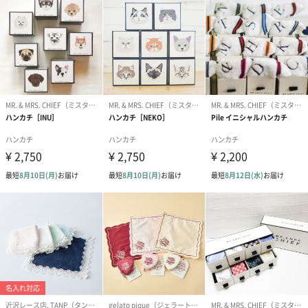
IV アイボリー
LV ラベンダー
商品詳細情報
外装サイズ
幅29cm×縦29cm×高さ1cm
素材／繊維
綿100%
サイズ
約58cm×58cm
商品オプション情報
紙袋
お渡し用の紙袋です。