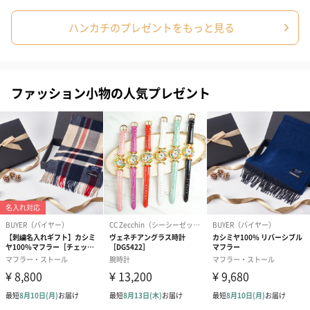
プリザーブドフラワー
プリザーブドフラワー
アミュレット 
ブーケ（ピンク）
ブーケ（ブルー）
ク）（1,500円
ハンカチのプレゼントをもっと見る
（2,580円）
（2,580円）
ぬいぐるみ
ファッション小物の人気プレゼント
愛らしいぬいぐるみを同梱してお届けします。
誕生日・記念日・出産祝いなどのシーンにおすすめです。
フラワーテディベア
テディベア（バニラ）
テディベア（
（2,390円）
（1,760円）
ル）（1,760円