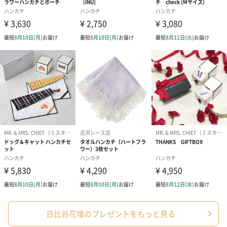
シーズンブーケ（ひま
ブーケ（ホワイトグリ
ブーケ（ピン
わり）（1,880円）
ーン）（1,650円）
（1,650円）
ドライフラワー・プリザーブドフラワー
自然のお花で作ったドライフラワー・プリザーブドフラワーを同
梱します。
一部花材が写真と異なる場合がございます。予めご了承くださ
い。パッケージに入れてお届けします。
日比谷花壇のプレゼントをもっと見る