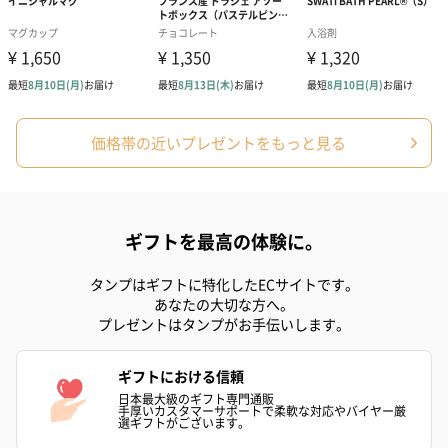
花束ハンドタオル（ピ
花束ハンドタオル（ブ
花束ハンドタ
ンク）（1,760円）
ルー）（1,760円）
ワイト）（1,7
キャンドル・お香
価格帯の近いプレゼントをもっと見る
キャンドル・お香を同梱してお届けいたします。
ギフトを最高の体験に。
タンプはギフトに特化したECサイトです。
あなたの大切な方へ。
プレゼントはタンプがお手伝いします。
フラッグカプセル：イ
フラッグカプセル：イ
ショートイン
ギフトにおける信頼
ンセンススティック
ンセンススティック
（GRAPE AND
日本最大級のギフト専門通販
（END）（880円）
（St.OSMANTHUS）
（880円）
手厚いカスタマーサポートで柔軟な対応やバイヤー厳
選ギフトがございます。
（880円）