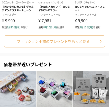
スイーツ
スイーツを同梱してお届けいたします。ギフトへの＋αにおすすめ
です。
ファッション小物のプレゼントをもっと見る
ゼリーバウム カット
麦わらパンダバウム
3層デザート 
価格帯が近いプレゼント
（レモン＆紅茶）（432
（バナナ味）（540円）
ェ〜国産フル
円）
り〜 3号（86
スキンケアグッズ
スキンケアグッズを同梱してお届けします。