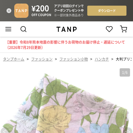
【重要】令和8年熊本地震の影響に伴うお荷物のお届け停止・遅延について
（2026年7月29日更新）
タンプホーム
>
ファッション
>
ファッション小物
>
ハンカチ
>
大判プリ
1
/
6