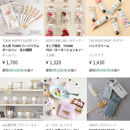
かき氷入浴剤4点セット
かき氷入浴剤4点セット
バスフラワー
（ブルー）（748円）
（イエロー）（748円）
【Thank you】
円）
ハンドタオル・ハンカチ
ハンドタオル・ハンカチを同梱してお届けいたします。ギフトへ
の＋αにおすすめです。