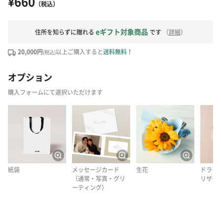
¥660
（税込）
eギフト対象商品
住所を知らずに贈れる
です
（
詳細
）
20,000円
以上ご購入すると
送料無料！
(税込)
オプション
購入フォームにて選択いただけます
紙袋
メッセージカード
生花
ドライ
（通常・写真・グリ
リザー
ーティング）