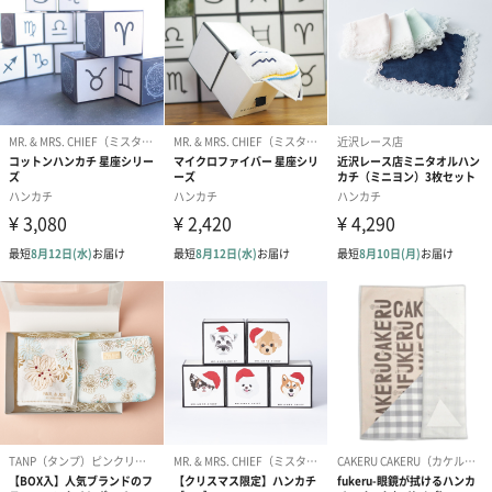
写真付きメッセージカ
写真付きメッセージカ
【誕生日】Hap
ード（680円）
ード（Thank you）ピ
Birthday ホ
ンク（680円）
刷なし）（11
生花
生花のブーケを同梱します。
※9-15時にご注文いただく場合、最短のお届け可能日が通常より
も1日遅くなります。