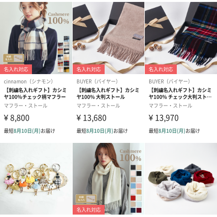
紅茶・コーヒー・スイーツ
紅茶・コーヒー・スイーツを同梱してお届けいたします。ギフト
への＋αにおすすめです。
アールグレイ（HAPPY
アールグレイティー
フルーツティー
BIRTHDAY TO YOU）
（660円）
円）
（660円）