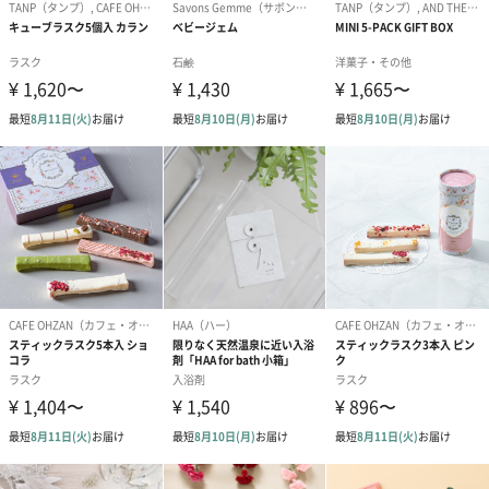
ハンドクリーム3本セッ
シャワージェル＆ハン
シャワージェ
ト【ありがとう】
ドクリーム（ピンクグ
ドクリーム（
（1,100円）
レープフルーツ）
ッシュローズ）（
（2,145円）
円）
リラックスグッズ
リラックスグッズを同梱してお届けします。