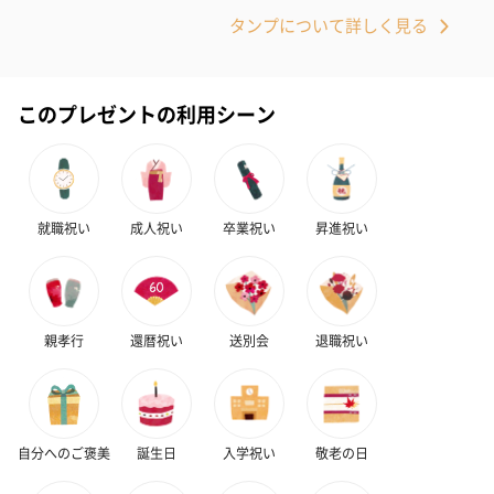
お酒にぴったりのおつまみ・サプリを同梱してお届けいたしま
タンプについて詳しく見る
す。
このプレゼントの利用シーン
就職祝い
成人祝い
卒業祝い
昇進祝い
いぶりがっことチーズ
ごろっとうまみ チーズ
しょっつるナッ
のオイル漬（981円）
のオイル漬（塩麹&レモ
円）
ン）（981円）
親孝行
還暦祝い
送別会
退職祝い
自分へのご褒美
誕生日
入学祝い
敬老の日