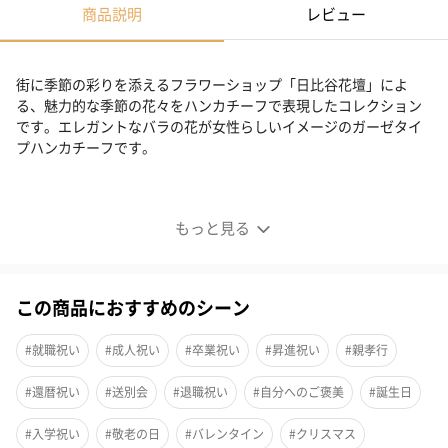
商品説明
レビュー
街に季節の彩りを添えるフラワーショップ「日比谷花壇」によ
る、魅力的な季節の花々をハンカチーフで表現したコレクション
です。エレガントなバラの花が女性らしいイメージのガーゼタイ
プハンカチーフです。
大判プリントガーゼハンカチ＜バラ＞
もっと見る
街に季節の彩りを添えるフラワーショップ「日比谷花壇」によ
る、魅力的な季節の花々をハンカチーフで表現したコレクション
です。
この商品におすすめのシーン
エレガントなバラの花が女性らしいイメージのガーゼタイプハン
カチーフです。
#就職祝い
#成人祝い
#卒業祝い
#昇進祝い
#親孝行
#還暦祝い
#送別会
#退職祝い
#自分へのご褒美
#誕生日
#入学祝い
#敬老の日
#バレンタイン
#クリスマス
ギフトに最適のアイテム