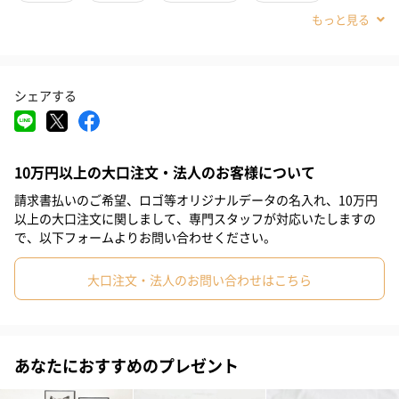
「ありがとう」「ごめんなさい」「おめでとう」
#お祝い
#父の日
#母の日
#義母
#妹
#姉
#息子
#娘
#姪
#甥
#部下男性
#部下女性
#義父
#兄
普段は照れくさくて言えない気持ちを伝えたいとき、1枚のハンカ
チーフに想いをこめて、大切な方にプレゼントしてみませんか？
シェアする
#取引先男性
#取引先女性
#親戚男性
#親戚女性
毎日持ち歩くハンカチは何枚あっても嬉しいもの。
軽くて実用的なハンカチは相手に気をつかわせないので、ギフト
#男子中学生
#女子中学生
#男子高校生
#女子高校生
として最適なアイテムです。
10万円以上の大口注文・法人のお客様について
#祖母
#彼氏
#女友達
#男友達
#男性
#女性
#夫
請求書払いのご希望、ロゴ等オリジナルデータの名入れ、10万円
また、ちょっとした機会のプチギフトや、こころばかりのお返し
#妻
#父親
#母親
#彼女
#祖父
#上司女性
以上の大口注文に関しまして、専門スタッフが対応いたしますの
にもご利用いただけます。
で、以下フォームよりお問い合わせください。
#上司男性
#同僚女性
#同僚男性
#男子大学生
大口注文・法人のお問い合わせはこちら
#女子大学生
#弟
#10代
#20代前半
#20代後半
#30代
カラー
#40代
#50代
#60代
#70代
#80代
#90代
PI ピンク
あなたにおすすめのプレゼント