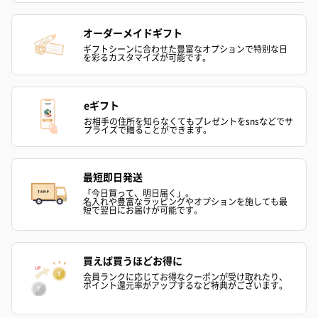
オーダーメイドギフト
お酒
ギフトシーンに合わせた豊富なオプションで特別な日
を彩るカスタマイズが可能です。
お酒を同梱してお届けいたします。
※20歳未満の方への酒類の販売はいたしません。
eギフト
お相手の住所を知らなくてもプレゼントをsnsなどでサ
プライズで贈ることができます。
最短即日発送
「今日買って、明日届く」。
名入れや豊富なラッピングやオプションを施しても最
短で翌日にお届けが可能です。
プレミアムビール イネ
酔鯨 純米吟醸 吟麗
実楽山田錦 
ディット（712円）
（704円）
酒（655円）
買えば買うほどお得に
会員ランクに応じてお得なクーポンが受け取れたり、
ポイント還元率がアップするなど特典がございます。
おつまみ・その他