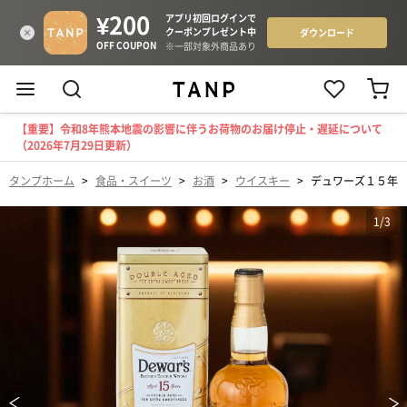
【重要】令和8年熊本地震の影響に伴うお荷物のお届け停止・遅延について
（2026年7月29日更新）
タンプホーム
>
食品・スイーツ
>
お酒
>
ウイスキー
>
デュワーズ１５年
1
/
3