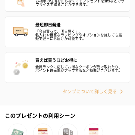
お相手の住所を知らなくてもプレゼントをsnsなどでサ
プライズで贈ることができます。
最短即日発送
かき氷入浴剤4点セット
かき氷入浴剤4点セット
バスフラワー
「今日買って、明日届く」。
（ブルー）（748円）
（イエロー）（748円）
【Thank you】
名入れや豊富なラッピングやオプションを施しても最
短で翌日にお届けが可能です。
円）
買えば買うほどお得に
会員ランクに応じてお得なクーポンが受け取れたり、
ポイント還元率がアップするなど特典がございます。
ハンドタオル・ハンカチ
ハンドタオル・ハンカチを同梱してお届けいたします。ギフトへ
の＋αにおすすめです。
タンプについて詳しく見る
このプレゼントの利用シーン