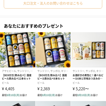
大口注文・法人のお問い合わせはこちら
味わい
あなたにおすすめのプレゼント
みずみずしいエキゾチックな南国のフルーツ、ほのかなココナッ
ツやバニラ
柑橘とグリーンアップル
余韻
繊細でフローラルなアロマ
スムース、まろやかで余韻が長く温かみがあるフィニッシュ
1846年にスコットランドで創業した世界的なウイスキー
ブランド「デュワーズ」