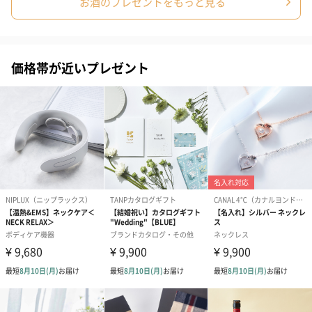
お酒のプレゼントをもっと見る
プリザーブドフラワー
プリザーブドフラワー
アミュレット 
ブーケ（ピンク）
ブーケ（ブルー）
ク）（1,500円
（2,580円）
（2,580円）
価格帯が近いプレゼント
ぬいぐるみ
愛らしいぬいぐるみを同梱してお届けします。
誕生日・記念日・出産祝いなどのシーンにおすすめです。
フラワーテディベア
テディベア（バニラ）
テディベア（
（2,390円）
（1,760円）
ル）（1,760円