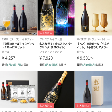
ブライダルロリポップ
ブライダルロリポップ
今治タオルケ
ドレス（いちご味)
タキシード（コーラ味)
ンドタオル・
（1,122円）
（1,122円）
タオル）（3,4
生花
生花のブーケを同梱します。
※9-15時にご注文いただく場合、最短のお届け可能日が通常より
も1日遅くなります。