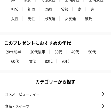
お酒にぴったりのおつまみ・サプリを同梱してお届けいたしま
祖父
祖母
母親
父親
妻
夫
す。
女性
男性
男友達
女友達
彼氏
このプレゼントにおすすめの年代
20代前半
20代後半
30代
40代
50代
いぶりがっことチーズ
ごろっとうまみ チーズ
しょっつるナッ
60代
70代
80代
90代
のオイル漬（981円）
のオイル漬（塩麹&レモ
円）
ン）（981円）
カテゴリーから探す
コスメ・ビューティー
食品・スイーツ