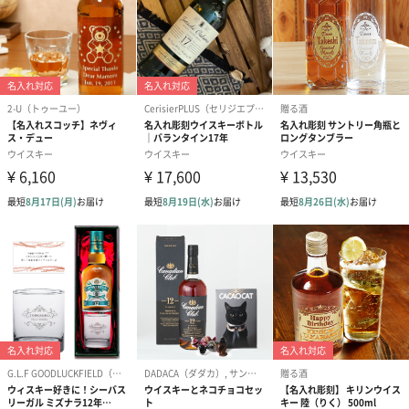
あり（280円）
メッセージカード（通常・写真・グリーティング）
誕生日や結婚祝い・出産祝いなど、様々なシーンのメッセージカ
ードを同梱します。
メッセージカードや封筒のデザインは一部変更する場合がありま
す。
写真付きメッセージカ
写真付きメッセージカ
【誕生日】Hap
ード（680円）
ード（Thank you）ピ
Birthday ホ
ンク（680円）
刷なし）（11