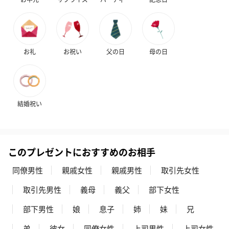
お酒
お礼
お祝い
父の日
母の日
お酒を同梱してお届けいたします。
※20歳未満の方への酒類の販売はいたしません。
結婚祝い
このプレゼントにおすすめのお相手
プレミアムビール イネ
酔鯨 純米吟醸 吟麗
実楽山田錦 
同僚男性
親戚女性
親戚男性
取引先女性
ディット（712円）
（704円）
酒（655円）
取引先男性
義母
義父
部下女性
部下男性
娘
息子
姉
妹
兄
おつまみ・その他
弟
彼女
同僚女性
上司男性
上司女性