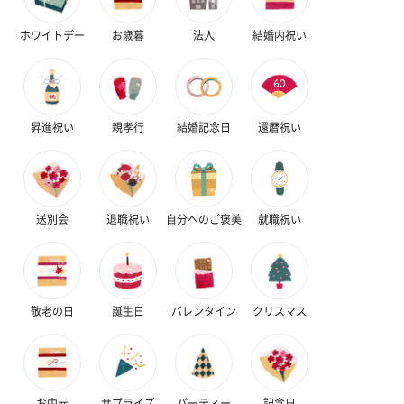
花束ハンドタオル（ピ
花束ハンドタオル（ブ
花束ハンドタ
ホワイトデー
お歳暮
法人
結婚内祝い
ンク）（1,760円）
ルー）（1,760円）
ワイト）（1,7
昇進祝い
親孝行
結婚記念日
還暦祝い
キャンドル・お香
キャンドル・お香を同梱してお届けいたします。
送別会
退職祝い
自分へのご褒美
就職祝い
敬老の日
誕生日
バレンタイン
クリスマス
フラッグカプセル：イ
フラッグカプセル：イ
ショートイン
ンセンススティック
ンセンススティック
（GRAPE AND
（END）（880円）
（St.OSMANTHUS）
（880円）
（880円）
お中元
サプライズ
パーティー
記念日