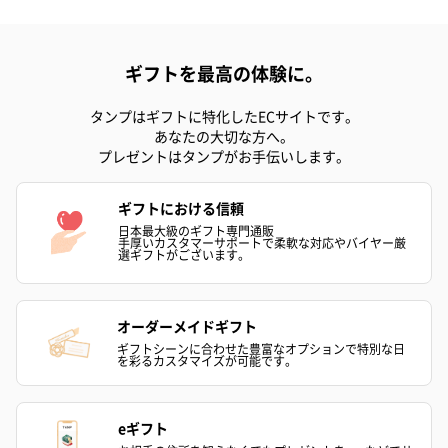
ギフトを最高の体験に。
タンプはギフトに特化したECサイトです。
あなたの大切な方へ。
プレゼントはタンプがお手伝いします。
ハンドクリーム3本セッ
シャワージェル＆ハン
シャワージェ
ト【ありがとう】
ドクリーム（ピンクグ
ドクリーム（
ギフトにおける信頼
（1,100円）
レープフルーツ）
ッシュローズ）（
日本最大級のギフト専門通販
（2,145円）
円）
手厚いカスタマーサポートで柔軟な対応やバイヤー厳
選ギフトがございます。
リラックスグッズ
オーダーメイドギフト
リラックスグッズを同梱してお届けします。
ギフトシーンに合わせた豊富なオプションで特別な日
を彩るカスタマイズが可能です。
eギフト