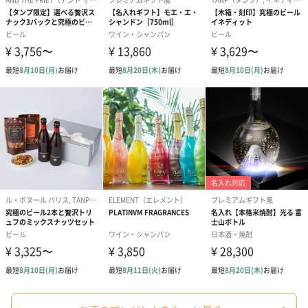
シーズンブーケ（ひま
ブーケ（ホワイトグリ
ブーケ（ピン
わり）（1,880円）
ーン）（1,650円）
（1,650円）
ドライフラワー・プリザーブドフラワー
自然のお花で作ったドライフラワー・プリザーブドフラワーを同
梱します。
一部花材が写真と異なる場合がございます。予めご了承くださ
い。パッケージに入れてお届けします。