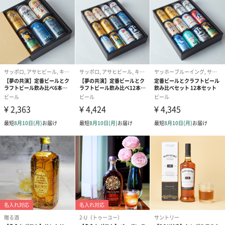
ジョン・デュワーによって創業。ウイスキーをボトルに詰めて売
る事に成功し、大躍進を遂げました。そして、ジョン・デュワー
から家業を引き継いだ二人の息子、ジョン・アレクサンダー・デ
ュワーとトミー・デュワーにより、その名声は不動のものとなり
ました。創業から170年、今日も世界中のウイスキー愛好家から愛
され続けています。
商品詳細情報
外装サイズ
‎6cm×6cm×30cm
アルコール度
40%
数
原材料
モルト
配送方法（常
常温
温・冷凍・冷
蔵）