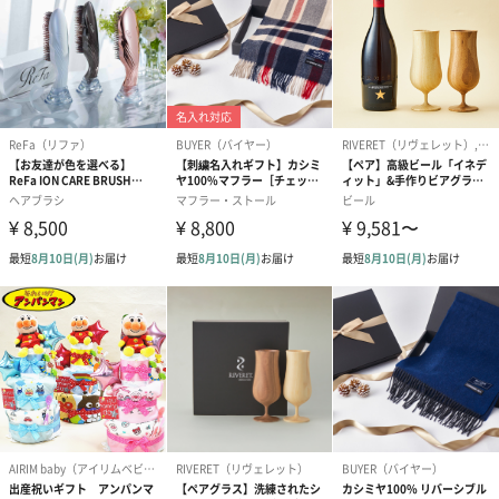
紅茶・コーヒー・スイーツ
紅茶・コーヒー・スイーツを同梱してお届けいたします。ギフト
への＋αにおすすめです。
アールグレイ（HAPPY
アールグレイティー
フルーツティー
BIRTHDAY TO YOU）
（660円）
円）
（660円）