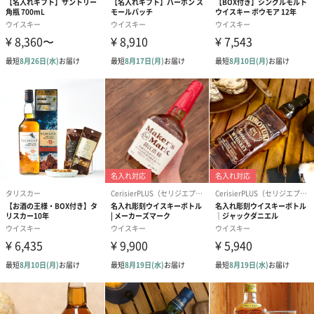
内容量／数量
750ml
注意事項
※20歳未満の方への酒類の販売は法律で禁止されてい
ます。
商品オプション情報
紙袋
お渡し用の紙袋です。
商品に合わせたサイズをお届けします。