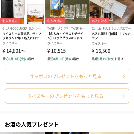
※のし下はご記入いただけません。
※カードのデザインは一部変更する場合があります。
結婚祝い（御結婚御
出産祝い（御出産御
内祝い_蝶結び
祝）（110円）
祝）（110円）
（110円）
サッポロのプレゼントをもっと見る
ウイスキーのプレゼントをもっと見る
結婚祝いちょい足しギフト
結婚祝いギフトへの＋αにおすすめです。新生活を彩るギフトオプ
ションをご用意いたしました。
商品と同梱してお届けいたします。
お酒の人気プレゼント