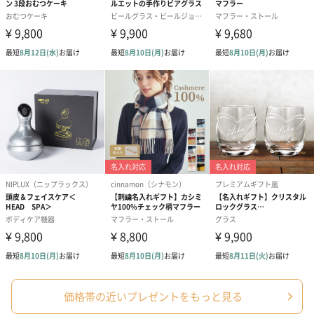
スイーツ
スイーツを同梱してお届けいたします。ギフトへの＋αにおすすめ
です。
ゼリーバウム カット
麦わらパンダバウム
3層デザート 
（レモン＆紅茶）（432
（バナナ味）（540円）
ェ〜国産フル
円）
り〜 3号（86
スキンケアグッズ
価格帯の近いプレゼントをもっと見る
スキンケアグッズを同梱してお届けします。