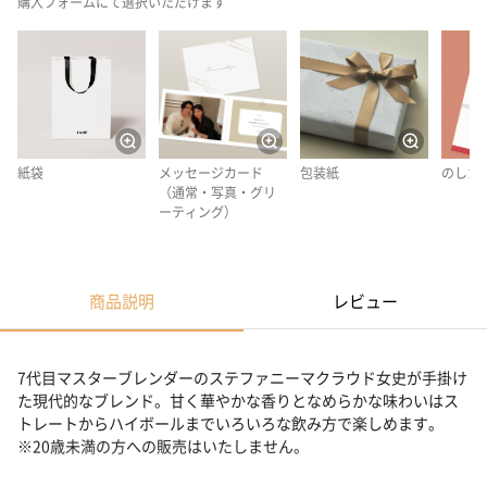
購入フォームにて選択いただけます
紙袋
メッセージカード
包装紙
のしカ
（通常・写真・グリ
ーティング）
商品説明
レビュー
7代目マスターブレンダーのステファニーマクラウド女史が手掛け
た現代的なブレンド。甘く華やかな香りとなめらかな味わいはス
トレートからハイボールまでいろいろな飲み方で楽しめます。
※20歳未満の方への販売はいたしません。