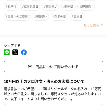
#親孝行
#結婚記念日
#還暦祝い
#送別会
#退職祝い
15年以上熟成されたアバフェルディを中心とした40種類以上の原
#自分へのご褒美
#就職祝い
#敬老の日
#誕生日
酒をブレンド。
#バレンタイン
#クリスマス
#お中元
#サプライズ
甘く華やかな香りとなめらかな味わいはストレートからハイボー
ルまでいろいろな飲み方で楽しめます。
#パーティー
#記念日
#お礼
#お祝い
#父の日
シェアする
#母の日
#結婚祝い
#同僚男性
#親戚女性
#親戚男性
専用の箱に入れてお届けします。
#取引先女性
#取引先男性
#義母
#義父
#部下女性
商品について問い合わせる
#部下男性
#娘
#息子
#姉
#妹
#兄
#弟
#彼女
テイスティングノート
#同僚女性
#上司男性
#上司女性
#祖父
#祖母
#母親
10万円以上の大口注文・法人のお客様について
#父親
#妻
#夫
#女性
#男性
#男友達
#女友達
香り
請求書払いのご希望、ロゴ等オリジナルデータの名入れ、10万円
以上の大口注文に関しまして、専門スタッフが対応いたしますの
#彼氏
#20代前半
#20代後半
#30代
#40代
#50代
ゴールデンハニーとキャラメルソース
で、以下フォームよりお問い合わせください。
ラグジュアリーの複雑感
#60代
#70代
#80代
#90代