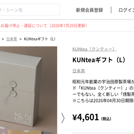
新規会員登録
ログイ
届け停止・遅延について（2026年7月29日更新）
>
>
日本茶
KUNteaギフト（L）
KUNtea（クンティー）
KUNteaギフト（L）
日本茶
昭和元年創業の宇治田原製茶場
ド「KUNtea（クンティー）
ーでもない。全く新しい「燻製
※こちらは2026年04月30日
¥4,601
（税込）