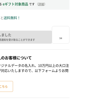
eギフト対象商品
る
です
（
詳細
）
ると
送料無料！
しました
荷通知を受け取ることができます
人のお客様について
ジナルデータの名入れ、10万円以上の大口注
が対応いたしますので、以下フォームよりお問
こちら