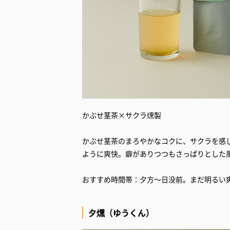
かぶせ茎茶×サクラ燻製
かぶせ茎茶のまろやかなコクに、サクラを感
ように爽快。癖がありつつもさっぱりとした
おすすめ時間帯：夕方～日没前。まだ明るい
夕燻（ゆうくん）