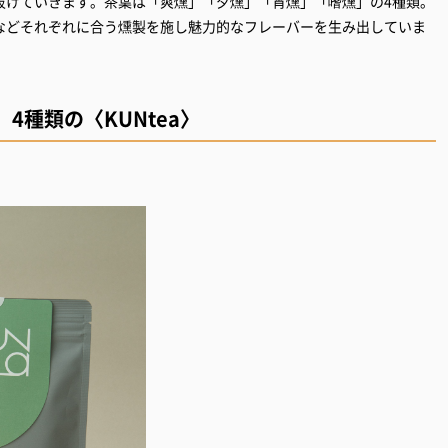
抜けていきます。茶葉は「爽燻」「夕燻」「宵燻」「嗜燻」の4種類。
などそれぞれに合う燻製を施し魅力的なフレーバーを生み出していま
4種類の〈KUNtea〉