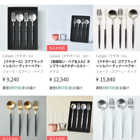
う場面を選びません。
毎日使うことが出来るデザインですが、見た瞬間にCutipolとわか
る特徴的なカットラインが素敵。
ハンドメイド
ハンドメイド研磨まで1本1本熟練の職人によってハンドメイドで
作られています。
人の手によって作られたことによって柔らかなカーブや繊細な仕
上げが可能となります。
ハンドメイドだからこそのあたたかみを感じられるカトラリーセ
ットです。
人間工学に基づいた設計