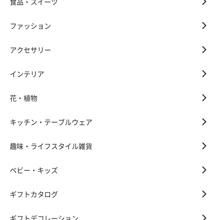
食品・スイーツ
花束ハンドタオル（ピ
花束ハンドタオル（ブ
花束ハンドタ
ファッション
ンク）（1,760円）
ルー）（1,760円）
ワイト）（1,7
アクセサリー
インテリア
お酒
お酒を同梱してお届けいたします。
花・植物
※20歳未満の方への酒類の販売はいたしません。
キッチン・テーブルウェア
趣味・ライフスタイル雑貨
ベビー・キッズ
ギフトカタログ
プレミアムビール イネ
実楽山田錦 特別純米
ジョニ－ウォ
ディット（712円）
酒（655円）
ブラック１２年（
ギフトデコレーション