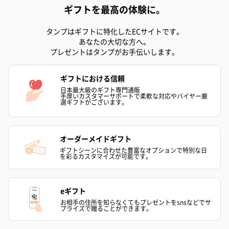
ギフトを最高の体験に。
ドライフラワー・プリザーブドフラワー
自然のお花で作ったドライフラワー・プリザーブドフラワーを同
タンプはギフトに特化したECサイトです。
梱します。
あなたの大切な方へ。
一部花材が写真と異なる場合がございます。予めご了承くださ
プレゼントはタンプがお手伝いします。
い。パッケージに入れてお届けします。
ギフトにおける信頼
日本最大級のギフト専門通販
手厚いカスタマーサポートで柔軟な対応やバイヤー厳
選ギフトがございます。
オーダーメイドギフト
ギフトシーンに合わせた豊富なオプションで特別な日
を彩るカスタマイズが可能です。
プリザーブドフラワー
プリザーブドフラワー
アミュレット 
ブーケ（ピンク）
ブーケ（ブルー）
ク）（1,500円
（2,580円）
（2,580円）
eギフト
お相手の住所を知らなくてもプレゼントをsnsなどでサ
プライズで贈ることができます。
紅茶・コーヒー・スイーツ