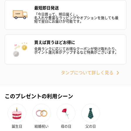
紅茶・コーヒー・スイーツを同梱してお届けいたします。ギフト
最短即日発送
への＋αにおすすめです。
「今日買って、明日届く」。
名入れや豊富なラッピングやオプションを施しても最
短で翌日にお届けが可能です。
買えば買うほどお得に
会員ランクに応じてお得なクーポンが受け取れたり、
ポイント還元率がアップするなど特典がございます。
アールグレイ（HAPPY
アールグレイティー
フルーツティー
タンプについて詳しく見る
BIRTHDAY TO YOU）
（660円）
円）
（660円）
このプレゼントの利用シーン
スキンケアグッズ
スキンケアグッズを同梱してお届けします。
誕生日
結婚祝い
母の日
父の日