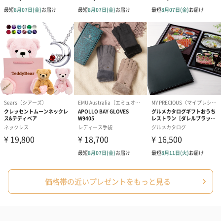
ドレス（いちご味)
タキシード（コーラ味)
（2,420円）
（1,122円）
（1,122円）
生花
生花のブーケを同梱します。
※9-15時にご注文いただく場合、最短のお届け可能日が通常より
も1日遅くなります。
価格帯の近いプレゼントをもっと見る
シーズンブーケ（ひま
ブーケ（ホワイトグリ
ブーケ（ピン
わり）（1,880円）
ーン）（1,650円）
（1,650円）