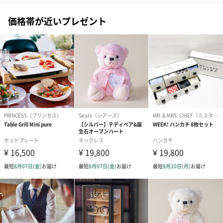
価格帯が近いプレゼント
絵本&うさぎ（ピンク）
ノンカフェインフルー
葉酸入りデカ
（2,702円）
ツティー（562円）
ヒー（875円）
ベビーグッズ
出産祝いギフトへの＋αにおすすめです。新生児〜1歳ごろまでの
赤ちゃん向けのアイテムをご用意しました。
商品と同梱してお届けいたします。