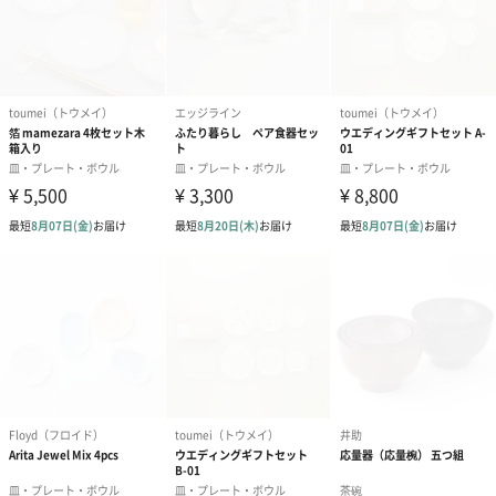
メッセージカードや封筒のデザインは一部変更する場合がありま
す。
写真付きメッセージカ
写真付きメッセージカ
【誕生日】Hap
ード（680円）
ード（Thank you）ピ
Birthday ホ
ンク（680円）
刷なし）（11
のしカード
商品の形質上、のしを直接添付できない商品にのし風のカードを
同梱します。
※のし下はご記入いただけません。
※カードのデザインは一部変更する場合があります。