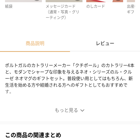
紙袋
メッセージカード
のしカード
出産祝
（通常・写真・グリ
ギフト
ーティング）
商品説明
レビュー
ポルトガルのカトラリーメーカー「クチポール」のカトラリー4本
と、モダンでシャープな印象を与えるネオ・シリーズのル・クル
ーゼ ネオマグのギフトセット。普段使い用としてはもちろん、新
生活を始める方や結婚される方へのギフトとしてもおすすめで
す。
結婚祝いや目上の方やお世話になっている方へ
もっと見る
上品で洗練された贈り物
この商品の関連まとめ
結婚祝いに実用的で、でもセンスのあるものを贈りたい・・・