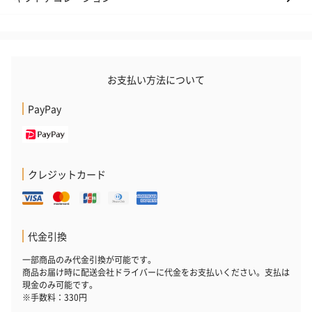
円）
おつまみ・その他
お酒にぴったりのおつまみ・サプリを同梱してお届けいたしま
お支払い方法について
す。
PayPay
クレジットカード
いぶりがっことチーズ
ごろっとうまみ チーズ
しょっつるナッ
代金引換
のオイル漬（981円）
のオイル漬（塩麹&レモ
円）
ン）（981円）
一部商品のみ代金引換が可能です。
商品お届け時に配送会社ドライバーに代金をお支払いください。支払は
現金のみ可能です。
※手数料：330円