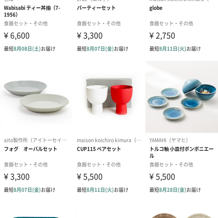
商品詳細情報
ル・クルーゼ
【サイズ】
ネオマグ
口径：90mm(最大幅125mm）
高さ：100mm 容量：350ml （サイズは個体差があ
ります）
【備考】
◆電子レンジ・オーブン・食器洗浄乾燥機・フリーザ
ー・圧力鍋・蒸し器での使用可。
◆直火・IHでの使用不可。
◆製品には、細かい気泡、色むら、色飛び、黒点など
が生じる場合がありますが、製造工程上避けられない
ものなので、不良品ではございません。
◆陶磁器製品は焼成の際に収縮するため、わずかなが
らゆがみが生じる場合がございます。メーカーの検品
を通過した個体を仕入れておりますので、交換・返品
の対象とはなりません。
ゴアブラック
テーブルスプーン×2
×シルバー
テーブルフォーク×2
ディナーペア
4本セット