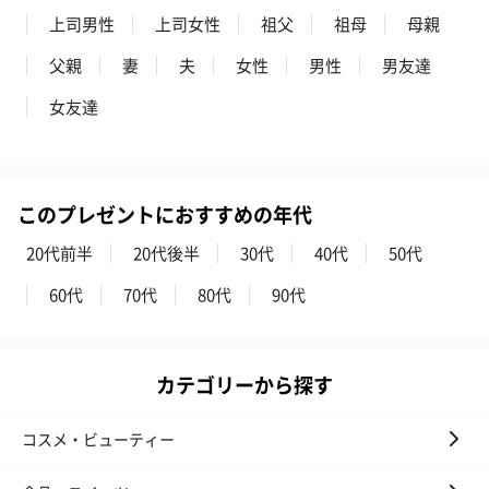
上司男性
上司女性
祖父
祖母
母親
父親
妻
夫
女性
男性
男友達
女友達
かき氷入浴剤4点セット
かき氷入浴剤4点セット
バスフラワー
（ブルー）（748円）
（イエロー）（748円）
【Thank you】
円）
このプレゼントにおすすめの年代
20代前半
20代後半
30代
40代
50代
ハンドタオル・ハンカチ
60代
70代
80代
90代
ハンドタオル・ハンカチを同梱してお届けいたします。ギフトへ
の＋αにおすすめです。
カテゴリーから探す
コスメ・ビューティー