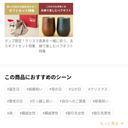
品質とひと匙のデザインセンスを兼ね備えたこちらのセットはそ
んな願いを叶えてくれます。
いいものを知っている上司の方や長年お世話になっている方、目
上の方への贈り物にも。
タンプ限定！クリスマ
長寿を一緒に祝う、夫
スギフトセット特集
婦で楽しむペアギフト
特集
「Cutipol（クチポール）」のカトラリーセット
この商品におすすめのシーン
世界中で愛されるポルトガルのカトラリーブランド「Cutipol」の
カトラリーペアセット。
#誕生日
#結婚祝い
#母の日
#父の日
#クリスマス
シンプルだけれど飽きの来ない洗練されたデザインはどんなテー
ブルウェアにも合わせやすい。
#敬老の日
#引っ越し祝い
#自分へのご褒美
#新築祝い
見た目だけではなく、人間工学に基づいて設計されているので使
#弟
#親戚女性
#親戚男性
#取引先女性
#取引先男性
い勝手も◯。
#義母
#義父
#部下女性
#部下男性
#甥
#姪
#娘