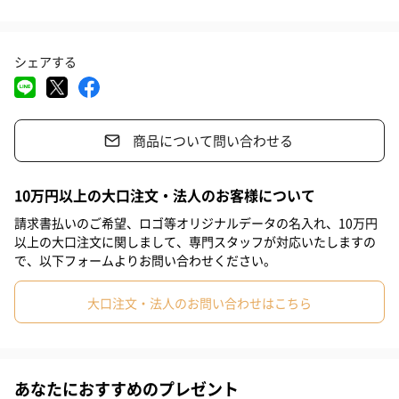
#息子
#姉
#妹
#兄
#彼女
#同僚男性
#同僚女性
洗練されたデザイン
シェアする
#上司男性
#上司女性
#祖父
#祖母
#母親
#父親
CutipolのGOAシリーズは品質が良くおしゃれなのに主張しすぎな
いデザインのため、友達や同僚の結婚祝いに少しいいものを贈り
#妻
#夫
#女性
#男性
#男友達
#女友達
たい時、また、いつもお世話になっている先輩や上司の方、目上
の方への贈り物にもおすすめです。
商品について問い合わせる
#20代前半
#20代後半
#30代
#40代
#50代
#60代
#70代
#80代
#90代
【dinner set】
10万円以上の大口注文・法人のお客様について
一番人気のテーブルスプーン、テーブルフォークのペアセット。
請求書払いのご希望、ロゴ等オリジナルデータの名入れ、10万円
カレーやパスタにしっかりとしたサイズで実用的。
以上の大口注文に関しまして、専門スタッフが対応いたしますの
で、以下フォームよりお問い合わせください。
たくさんの魅力
大口注文・法人のお問い合わせはこちら
食卓をランクアップさせるデザイン
シンプルなデザインのため、和洋中どの食器にも合わせやすく使
あなたにおすすめのプレゼント