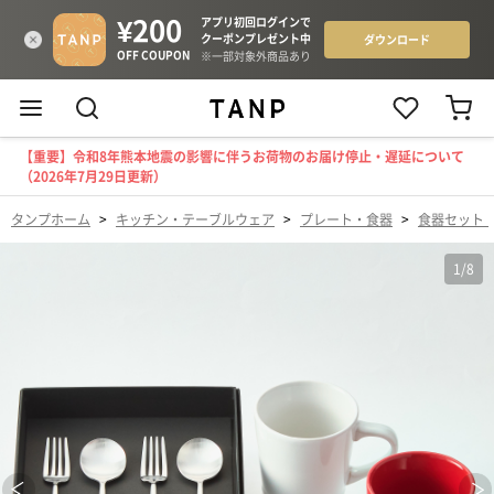
【重要】令和8年熊本地震の影響に伴うお荷物のお届け停止・遅延について
（2026年7月29日更新）
タンプホーム
>
キッチン・テーブルウェア
>
プレート・食器
>
食器セット
1
/
8