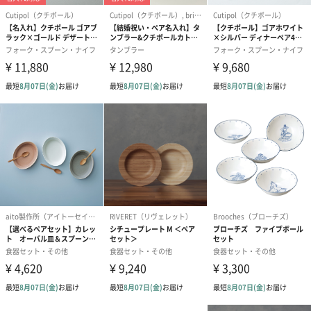
人が自然な状態で動ける環境や物を設計し、実際のデザインに役
立てる人間工学に基づいて設計されています。
そのため細くて華奢な柄と程よい重さのバランスがよく手にフィ
ットします。
「Cutipol（クチポール）」
ポルトガルのカトラリー専門ブランド
1920年代から、デザインから制作まで全て自社で行っています。
伝統的な技術と職人によって1本1本丁寧に作られているのが特徴
です。
家族経営から始まったブランドであるにも関わらず、今や世界中
から愛されるブランドです。