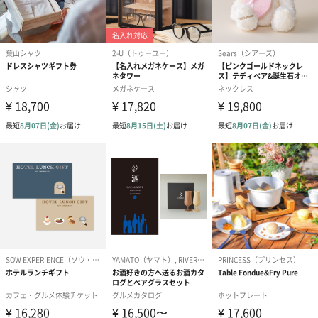
スタイ（ブルー）
ソックス（ピンク）
ソックス（ブ
（2,310円）
（1,650円）
（1,650円）
結婚祝いちょい足しギフト
結婚祝いギフトへの＋αにおすすめです。新生活を彩るギフトオプ
ションをご用意いたしました。
商品と同梱してお届けいたします。
ブライダルロリポップ
ブライダルロリポップ
夫婦箸と箸置