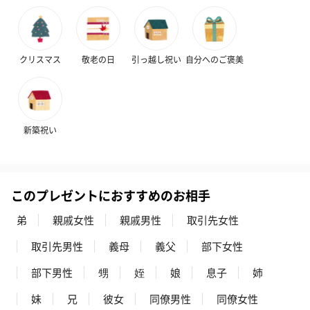
クリスマス
敬老の日
引っ越し祝い
自分へのご褒美
ハンドクリーム3本セッ
シャワージェル＆ハン
シャワージェ
新築祝い
ト【ありがとう】
ドクリーム（ピンクグ
ドクリーム（
（1,100円）
レープフルーツ）
ッシュローズ）（
（2,145円）
円）
このプレゼントにおすすめのお相手
弟
親戚女性
親戚男性
取引先女性
リラックスグッズ
リラックスグッズを同梱してお届けします。
取引先男性
義母
義父
部下女性
部下男性
甥
姪
娘
息子
姉
妹
兄
彼女
同僚男性
同僚女性