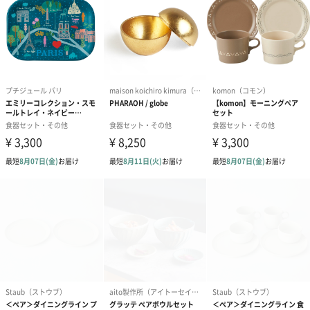
商品オプション情報
お届けボックスオプション
配送用のダンボールを装飾いたします。お相手のご住所に直接お
送りする際に人気のオプションです。お相手に直接手渡しする場
合は、紙袋との併用もおすすめです。
ダンボール装飾（ひま
ダンボール装飾（チュ
ダンボール装
わり）（720円）
ーリップ）（720円）
イトピンク×
ト）（580円）