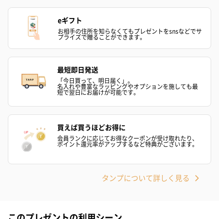
スキンケアグッズ
eギフト
スキンケアグッズを同梱してお届けします。
お相手の住所を知らなくてもプレゼントをsnsなどでサ
プライズで贈ることができます。
最短即日発送
「今日買って、明日届く」。
名入れや豊富なラッピングやオプションを施しても最
短で翌日にお届けが可能です。
ハンドクリーム3本セッ
シャワージェル＆ハン
シャワージェ
買えば買うほどお得に
ト【ありがとう】
ドクリーム（ピンクグ
ドクリーム（
会員ランクに応じてお得なクーポンが受け取れたり、
（1,100円）
レープフルーツ）
ッシュローズ）（
ポイント還元率がアップするなど特典がございます。
（2,145円）
円）
タンプについて詳しく見る
リラックスグッズ
リラックスグッズを同梱してお届けします。
このプレゼントの利用シーン