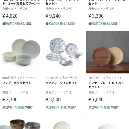
電子レンジ対応
電子レンジにも対応しているので、冷めてしまったドリンクの温
め直しも簡単。ゲストのおもてなしはもちろん、普段使いとして
も重宝します。テレワークされている方にもおすすめです。主張
しすぎないカラーで、今お使いいただいている食器との相性も気
にすることなくギフトとして贈ることができます。
「Staub（ストウブ）」
「Staub」のシンボルマークになっているコウノトリは、
「Staub」の生まれたフランス・アルザス地方の象徴の鳥とされ
ています。
デザインだけでなく実用性も兼ね備えたその製品は、フランスを
はじめヨーロッパの多くのレストランで使用され、その品質から
星付き有名レストランのシェフたちを魅了してきた。