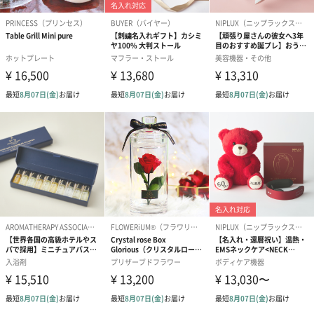
わり）（1,880円）
ーン）（1,650円）
（1,650円）
ドライフラワー・プリザーブドフラワー
自然のお花で作ったドライフラワー・プリザーブドフラワーを同
梱します。
一部花材が写真と異なる場合がございます。予めご了承くださ
い。パッケージに入れてお届けします。
プリザーブドフラワー
プリザーブドフラワー
アミュレット 
ブーケ（ピンク）
ブーケ（ブルー）
ク）（1,500円
（2,580円）
（2,580円）