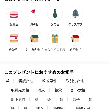
誕生日
母の日
父の日
クリスマス
かき氷入浴剤4点セット
かき氷入浴剤4点セット
バスフラワー
（ブルー）（748円）
（イエロー）（748円）
【Thank you】
敬老の日
引っ越し祝い
自分へのご褒美
新築祝い
円）
このプレゼントにおすすめのお相手
ハンドタオル・ハンカチ
弟
親戚女性
親戚男性
取引先女性
ハンドタオル・ハンカチを同梱してお届けいたします。ギフトへ
の＋αにおすすめです。
取引先男性
義母
義父
部下女性
部下男性
甥
姪
娘
息子
姉
妹
兄
彼女
同僚男性
同僚女性