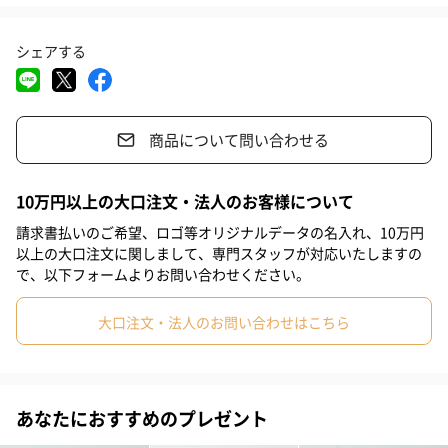
#姉
#妹
#兄
#彼女
#同僚男性
#同僚女性
洗練されたデザイン
シェアする
#上司男性
#上司女性
#祖父
#祖母
#母親
#父親
CutipolのGOAシリーズは品質が良くおしゃれなのに主張しすぎな
#妻
#夫
#女性
#男性
#男友達
#女友達
いデザインのため、友達や同僚の結婚祝いに少しいいものを贈り
たい時、また、いつもお世話になっている先輩や上司の方、目上
商品について問い合わせる
#20代前半
#20代後半
#30代
#40代
#50代
#60代
の方への贈り物にもおすすめです。
#70代
#80代
#90代
10万円以上の大口注文・法人のお客様について
【dinner set】
一番人気のテーブルスプーン、テーブルフォークのペアセット。
請求書払いのご希望、ロゴ等オリジナルデータの名入れ、10万円
カレーやパスタにしっかりとしたサイズで実用的。
以上の大口注文に関しまして、専門スタッフが対応いたしますの
で、以下フォームよりお問い合わせください。
大口注文・法人のお問い合わせはこちら
たくさんの魅力
食卓をランクアップさせるデザイン
あなたにおすすめのプレゼント
シンプルなデザインのため、和洋中どの食器にも合わせやすく使