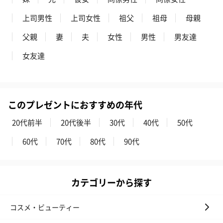
上司男性
上司女性
祖父
祖母
母親
父親
妻
夫
女性
男性
男友達
花束ハンドタオル（ピ
花束ハンドタオル（ブ
花束ハンドタ
女友達
ンク）（1,760円）
ルー）（1,760円）
ワイト）（1,7
このプレゼントにおすすめの年代
お酒
20代前半
20代後半
30代
40代
50代
お酒を同梱してお届けいたします。
※20歳未満の方への酒類の販売はいたしません。
60代
70代
80代
90代
カテゴリーから探す
コスメ・ビューティー