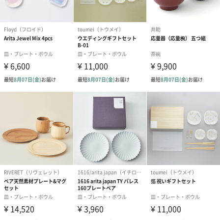
絵本&うさぎ（ピンク）
ノンカフェインフルー
葉酸入りデカ
（2,702円）
ツティー（562円）
ヒー（875円）
ベビーグッズ
出産祝いギフトへの＋αにおすすめです。新生児〜1歳ごろまでの
赤ちゃん向けのアイテムをご用意しました。
商品と同梱してお届けいたします。