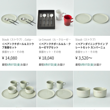
う場面を選びません。
毎日使うことが出来るデザインですが、見た瞬間にCutipolとわか
る特徴的なカットラインが素敵。
ハンドメイド
ハンドメイド研磨まで1本1本熟練の職人によってハンドメイドで
作られています。
人の手によって作られたことによって柔らかなカーブや繊細な仕
上げが可能となります。
ハンドメイドだからこそのあたたかみを感じられるカトラリーセ
ットです。
人間工学に基づいた設計