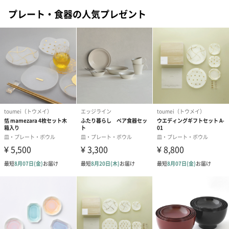
同梱します。
プレート・食器の人気プレゼント
※のし下はご記入いただけません。
※カードのデザインは一部変更する場合があります。
結婚祝い（御結婚御
出産祝い（御出産御
内祝い_蝶結び
祝）（110円）
祝）（110円）
（110円）
出産祝いちょい足しギフト
出産祝いギフトへの＋αにおすすめです。お母様にもお子様にも嬉
しいギフトオプションをご用意いたしました。
商品と同梱してお届けいたします。