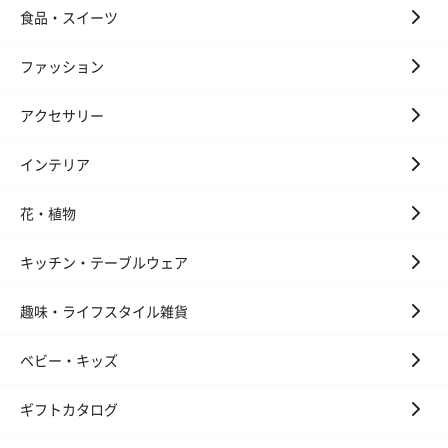
食品・スイーツ
プレミアムビール イネ
実楽山田錦 特別純米
ジョニ－ウォ
ディット（712円）
酒（655円）
ブラック１２年（
ファッション
円）
アクセサリー
おつまみ・その他
インテリア
お酒にぴったりのおつまみ・サプリを同梱してお届けいたしま
す。
花・植物
キッチン・テーブルウェア
趣味・ライフスタイル雑貨
ベビー・キッズ
いぶりがっことチーズ
ごろっとうまみ チーズ
しょっつるナッ
ギフトカタログ
のオイル漬（981円）
のオイル漬（塩麹&レモ
円）
ン）（981円）