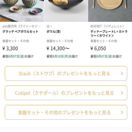
メッセージカード（通常・写真・グリーティング）
誕生日や結婚祝い・出産祝いなど、様々なシーンのメッセージカ
ードを同梱します。
メッセージカードや封筒のデザインは一部変更する場合がありま
す。
Staub（ストウブ）のプレゼントをもっと見る
写真付きメッセージカ
写真付きメッセージカ
【誕生日】Hap
Cutipol（クチポール）のプレゼントをもっと見る
ード（680円）
ード（Thank you）ピ
Birthday ホ
ンク（680円）
刷なし）（11
食器セット・その他のプレゼントをもっと見る
のしカード
商品の形質上、のしを直接添付できない商品にのし風のカードを