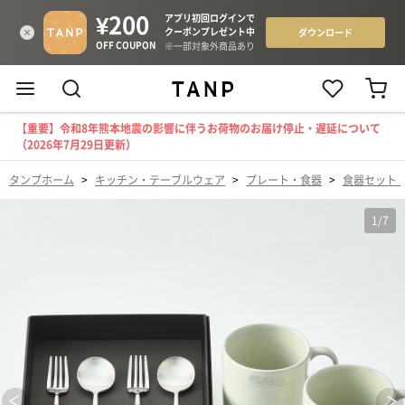
【重要】令和8年熊本地震の影響に伴うお荷物のお届け停止・遅延について
（2026年7月29日更新）
タンプホーム
>
キッチン・テーブルウェア
>
プレート・食器
>
食器セット
1
/
7