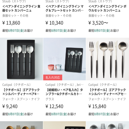
人が自然な状態で動ける環境や物を設計し、実際のデザインに役
立てる人間工学に基づいて設計されています。
そのため細くて華奢な柄と程よい重さのバランスがよく手にフィ
ットします。
「Cutipol（クチポール）」
ポルトガルのカトラリー専門ブランド
1920年代から、デザインから制作まで全て自社で行っています。
伝統的な技術と職人によって1本1本丁寧に作られているのが特徴
です。
家族経営から始まったブランドであるにも関わらず、今や世界中
から愛されるブランドです。