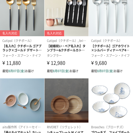
ダイニングライン マグ カンパーニュ
何気ない家庭料理のおいしさを、家族やパートナーと分かち合
う。そんな幸せなひとときをイメージして、くつろぎと温かさを
想起させるフランス語の「カンパーニュ(田舎風)」と名付けまし
た。
独自の風合いのナチュラルなカラーは、モダンから和食まで相性
が良く、長くストウブをご愛用の方はもちろん、これからストウ
ブを使い始める方にもおすすめ。
朝食からティータイム、ディナーまで幅広い食のシーンに寄り添
います。
ストウブの鍋と合わせてもテーブルコーディネートできるのはも
ちろん、他の食器とも相性の良いカラーが特徴です。