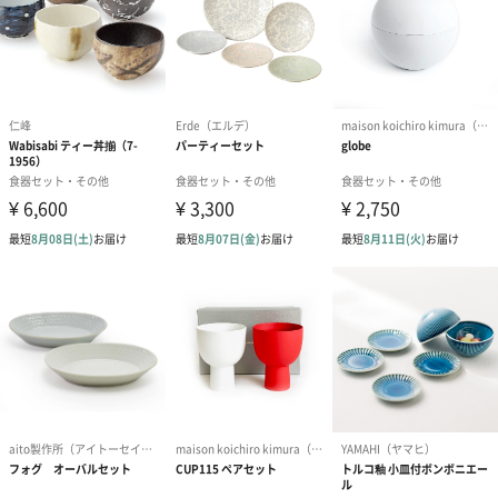
その魅力は厨房を飛び出し、料理からスタイリングまで多くの分
野の人々をも魅了し続けている。
商品詳細情報
ゴアブラック
テーブルスプーン×2
×シルバー
テーブルフォーク×2
ディナーペア
4本セット
マグカップ
【材質】セラミック
【商品サイズ】幅80mm×奥行80mm×高さ90mm
【商品重量／容積】300g／350ml
【外装サイズ】幅110mm×奥行97mm×高さ90mm
【外装パッケージ】直方体化粧箱
【パッケージ内同梱物】取扱説明書
【全体重量】400g
【製造国】中国
【備考】電子レンジ対応、食洗機対応