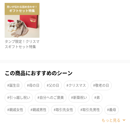
品質とひと匙のデザインセンスを兼ね備えたこちらのセットはそ
んな願いを叶えてくれます。
いいものを知っている上司の方や長年お世話になっている方、目
上の方への贈り物にも。
タンプ限定！クリスマ
スギフトセット特集
「Cutipol（クチポール）」のカトラリーセット
この商品におすすめのシーン
世界中で愛されるポルトガルのカトラリーブランド「Cutipol」の
#誕生日
#母の日
#父の日
#クリスマス
#敬老の日
カトラリーペアセット。
シンプルだけれど飽きの来ない洗練されたデザインはどんなテー
#引っ越し祝い
#自分へのご褒美
#新築祝い
#弟
ブルウェアにも合わせやすい。
見た目だけではなく、人間工学に基づいて設計されているので使
#親戚女性
#親戚男性
#取引先女性
#取引先男性
#義母
い勝手も◯。
#義父
#部下女性
#部下男性
#甥
#姪
#娘
#息子