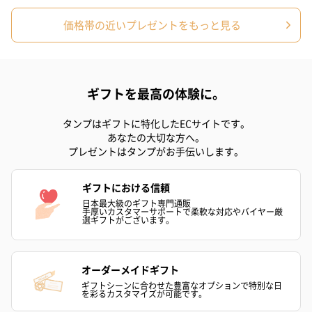
価格帯の近いプレゼントをもっと見る
紅茶・コーヒー・スイーツ
紅茶・コーヒー・スイーツを同梱してお届けいたします。ギフト
への＋αにおすすめです。
ギフトを最高の体験に。
タンプはギフトに特化したECサイトです。
あなたの大切な方へ。
プレゼントはタンプがお手伝いします。
ギフトにおける信頼
日本最大級のギフト専門通販
手厚いカスタマーサポートで柔軟な対応やバイヤー厳
アールグレイ（HAPPY
アールグレイティー
フルーツティー
選ギフトがございます。
BIRTHDAY TO YOU）
（660円）
円）
（660円）
オーダーメイドギフト
ギフトシーンに合わせた豊富なオプションで特別な日
を彩るカスタマイズが可能です。