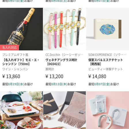
ブライダルロリポップ
ブライダルロリポップ
夫婦箸と箸置
ドレス（いちご味)
タキシード（コーラ味)
（2,420円）
（1,122円）
（1,122円）
生花
生花のブーケを同梱します。
※9-15時にご注文いただく場合、最短のお届け可能日が通常より
も1日遅くなります。
シーズンブーケ（ひま
ブーケ（ホワイトグリ
ブーケ（ピン