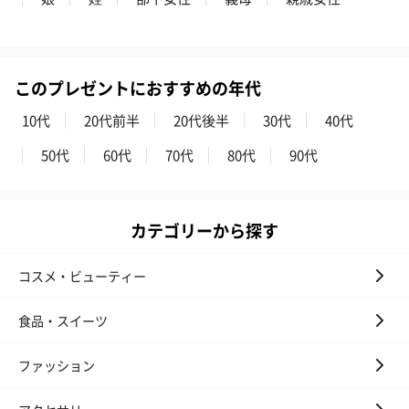
キャンドル・お香を同梱してお届けいたします。
このプレゼントにおすすめの年代
10代
20代前半
20代後半
30代
40代
50代
60代
70代
80代
90代
フラッグカプセル：イ
フラッグカプセル：イ
ショートイン
ンセンススティック
ンセンススティック
（GRAPE AND
カテゴリーから探す
（END）（880円）
（St.OSMANTHUS）
（880円）
（880円）
コスメ・ビューティー
お酒
食品・スイーツ
お酒を同梱してお届けいたします。
※20歳未満の方への酒類の販売はいたしません。
ファッション