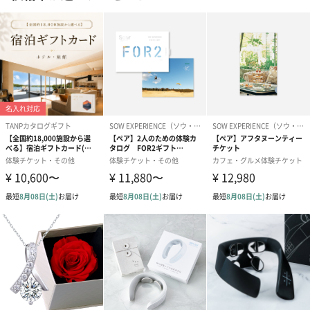
ドライフラワー・プリザーブドフラワー
自然のお花で作ったドライフラワー・プリザーブドフラワーを同
梱します。
一部花材が写真と異なる場合がございます。予めご了承くださ
い。パッケージに入れてお届けします。
プリザーブドフラワー
プリザーブドフラワー
アミュレット 
ブーケ（ピンク）
ブーケ（ブルー）
ク）（1,500円
（2,580円）
（2,580円）
ぬいぐるみ