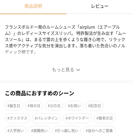
商品説明
レビュー
フランスボルドー発のルームシューズ「airplum（エアープル
ム）」のレディースサイズスリッパ。 特許製法が生み出す「ムー
スソール」は、まるで雲の上を歩くような履き心地で、リラック
ス感やアクティブな気分を演出します。落ち着いた色合いのノル
ディック柄です。
雲の上を歩くような履き心地のスリッパ
もっと見る
この商品におすすめのシーン
#誕生日
#母の日
#父の日
#お祝い
#記念日
#クリスマス
#バレンタイン
#ホワイトデー
#敬老の日
#入学祝い
#就職祝い
#引っ越し祝い
#自分へのご褒美