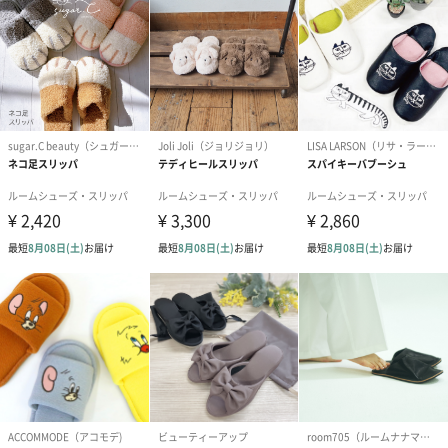
商品詳細情報
サイズ展開
・37（適応サイズ：～約23.5cm）
・39（適応サイズ：～約24.5cm）
素材／繊維
甲：ポリエステル
中：綿、ポリエステル
底：発泡ポリウレタン
外装サイズ
幅12cm×縦28cm×高さ9cm
お手入れ方法
手洗いにて洗濯可（30℃以下の水洗い）
商品オプション情報
紙袋
お渡し用の紙袋です。
商品に合わせたサイズをお届けします。