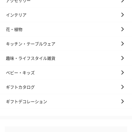
アクセサリー
インテリア
花・植物
キッチン・テーブルウェア
プレミアムビール イネ
実楽山田錦 特別純米
ジョニ－ウォ
ディット（712円）
酒（655円）
ブラック１２年（
円）
趣味・ライフスタイル雑貨
ベビー・キッズ
おつまみ・その他
ギフトカタログ
お酒にぴったりのおつまみ・サプリを同梱してお届けいたしま
す。
ギフトデコレーション