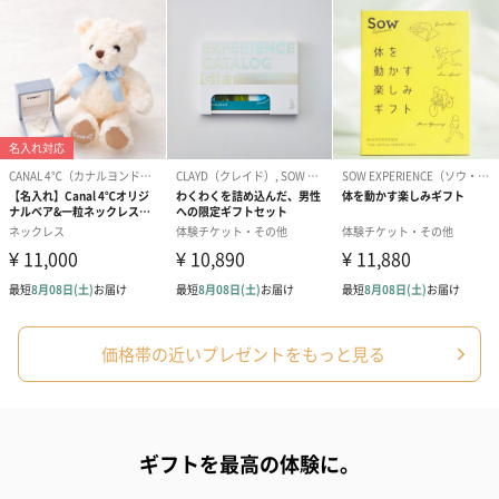
アールグレイ（HAPPY
アールグレイティー
フルーツティー
BIRTHDAY TO YOU）
（660円）
円）
（660円）
スイーツ
価格帯の近いプレゼントをもっと見る
スイーツを同梱してお届けいたします。ギフトへの＋αにおすすめ
です。
ギフトを最高の体験に。