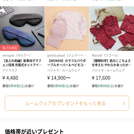
円）
ク）L（600円）
生花
生花のブーケを同梱します。
※9-15時にご注文いただく場合、最短のお届け可能日が通常より
も1日遅くなります。
ルームウェアのプレゼントをもっと見る
シーズンブーケ（ひま
ブーケ（ホワイトグリ
ブーケ（ピン
わり）（1,880円）
ーン）（1,650円）
（1,650円）
価格帯が近いプレゼント