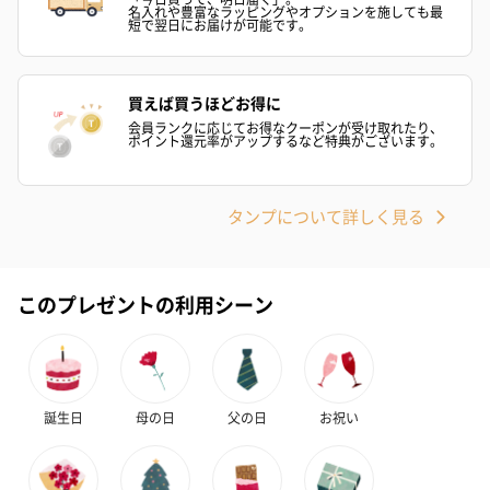
名入れや豊富なラッピングやオプションを施しても最
ト【ありがとう】
ドクリーム（ピンクグ
ドクリーム（
短で翌日にお届けが可能です。
（1,100円）
レープフルーツ）
ッシュローズ）（
（2,145円）
円）
買えば買うほどお得に
会員ランクに応じてお得なクーポンが受け取れたり、
ポイント還元率がアップするなど特典がございます。
リラックスグッズ
リラックスグッズを同梱してお届けします。
タンプについて詳しく見る
このプレゼントの利用シーン
かき氷入浴剤4点セット
かき氷入浴剤4点セット
バスフラワー
誕生日
母の日
父の日
お祝い
（ブルー）（748円）
（イエロー）（748円）
【Thank you】
円）