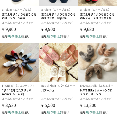
3つの特徴
特許製法「ムースソール」
独自の新しい発泡ポリウレタンソールの生産工程を開発し、独占
特許を取得しています。
衝撃吸収特性があり、スポーツをした後のリラックス効果や、関
節炎などに苦しむ人達の関節の緊張の軽減を促します。
メモリーフォーム
つま先からかかとに至るまでソール全体が屈曲性に優れており、
どんな足の動きにも快適にフィットします。
お家だけでなく、オフィス、長距離のフライト、出張、旅行など
にも便利です。