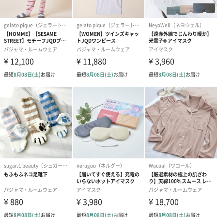
写真付きメッセージカ
写真付きメッセージカ
【誕生日】Hap
ード（680円）
ード（Thank you）ピ
Birthday ホ
ンク（680円）
刷なし）（11
ラッピング
ギフトラッピングを施してお届けします。
コットン巾着 【誕生
コットン巾着 【誕生
コットン巾着 
日】（グレー）L（600
日】（スモーキーピン
とう】 L（60