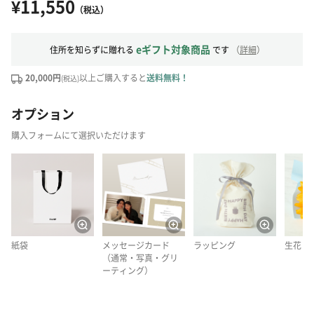
¥11,550
（税込）
eギフト対象商品
住所を知らずに贈れる
です
（
詳細
）
20,000円
以上ご購入すると
送料無料！
(税込)
オプション
購入フォームにて選択いただけます
紙袋
メッセージカード
ラッピング
生花
（通常・写真・グリ
ーティング）