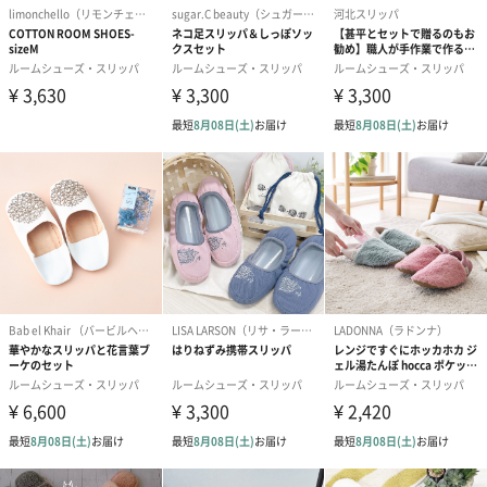
新築祝い、クリスマス、母の日、父の日、お見舞いなど、自分で
はなかなか買えない高級スリッパは贈り物に最適です。
足元から贅沢なくつろぎをプレゼントしましょう。
airplum（エアープルム）
フランスペリゴール州産の新感覚ルームシューズ。
SODOPAC社は熟練した職人による信頼・良品質・イノベーション
を目標に、フランスのドルドーニェ県で全てを生産しています。
コンフォート感そしてウェルビーイング(幸福)感をお客様に感じて
頂ける様努力しています。
伝統的なフランス・スリッパとインナー・シューズの生産ノウハ
ウの維持はもちろん、新しい素材を取り入れるイノベーションに
も重点をおいています。