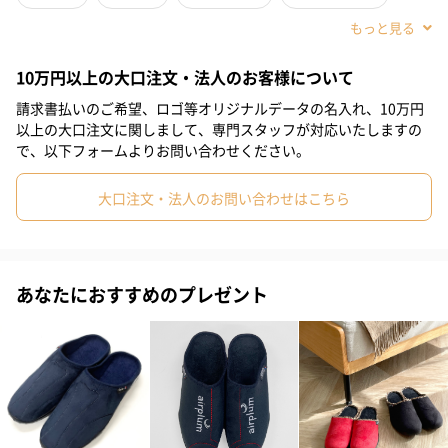
#親孝行
#新築祝い
#彼女
#女友達
#女性
#妻
10万円以上の大口注文・法人のお客様について
#母親
#祖母
#上司女性
#同僚女性
#女子大学生
#妹
請求書払いのご希望、ロゴ等オリジナルデータの名入れ、10万円
#姉
#娘
#姪
#部下女性
#義母
#親戚女性
#10代
以上の大口注文に関しまして、専門スタッフが対応いたしますの
で、以下フォームよりお問い合わせください。
#20代前半
#20代後半
#30代
#40代
#50代
#60代
大口注文・法人のお問い合わせはこちら
#70代
#80代
#90代
フランスボルドー発のルームシューズ「airplum（エアープル
ム）」。
あなたにおすすめのプレゼント
特許製法が生み出す「ムースソール」は、まるで雲の上を歩くよ
うな履き心地。
SODOPAC社所有の世界に2台しかない機械による技術力と計算さ
れたソール設計が、リラックス感やアクティブな気分を演出しま
す。
リラックスタイムに快適な履き心地です。