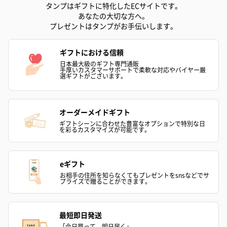
タンプはギフトに特化したECサイトです。
あなたの大切な方へ。
プレゼントはタンプがお手伝いします。
ゼリーバウム カット
麦わらパンダバウム
3層デザート 
ギフトにおける信頼
（レモン＆紅茶）（432
（バナナ味）（540円）
ェ〜国産フル
日本最大級のギフト専門通販
手厚いカスタマーサポートで柔軟な対応やバイヤー厳
円）
り〜 3号（86
選ギフトがございます。
オーダーメイドギフト
スキンケアグッズ
ギフトシーンに合わせた豊富なオプションで特別な日
スキンケアグッズを同梱してお届けします。
を彩るカスタマイズが可能です。
eギフト
お相手の住所を知らなくてもプレゼントをsnsなどでサ
プライズで贈ることができます。
最短即日発送
ハンドクリーム3本セッ
シャワージェル＆ハン
シャワージェ
「今日買って、明日届く」。