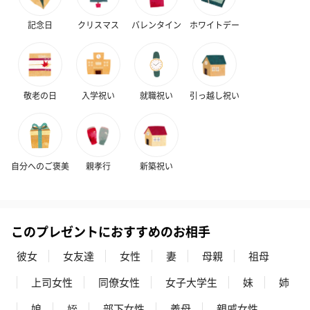
記念日
クリスマス
バレンタイン
ホワイトデー
ハンドタオル・ハンカチ
ハンドタオル・ハンカチを同梱してお届けいたします。ギフトへ
の＋αにおすすめです。
敬老の日
入学祝い
就職祝い
引っ越し祝い
自分へのご褒美
親孝行
新築祝い
花束ハンドタオル（ピ
花束ハンドタオル（ブ
花束ハンドタ
ンク）（1,760円）
ルー）（1,760円）
ワイト）（1,7
このプレゼントにおすすめのお相手
彼女
女友達
女性
妻
母親
祖母
上司女性
同僚女性
女子大学生
妹
姉
キャンドル・お香
娘
姪
部下女性
義母
親戚女性