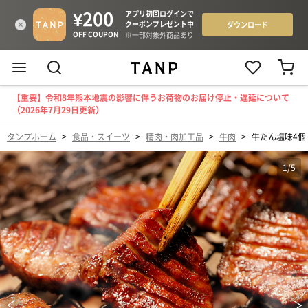
【重要】令和8年熊本地震の影響に伴うお荷物のお届け停止・遅延について
（2026年7月29日更新）
タンプホーム
>
食品・スイーツ
>
精肉・肉加工品
>
牛肉
>
牛たん塩味4個
1
/
5