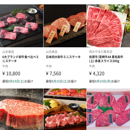
牛たんの美味しい焼き方
焼き方
・フライパン・ホットプレートで焼く
フライパンまたはホットプレートに、脂をあまりひかずに牛たん
をのせて焦げないよう数回返しながら、両面がきつね色になるよ
う強火でさっと焼いてください。
焼き上がりまでの目安時間は2分～2分半程です。
・焼き網で焼く
焼網を使用の際は底にセラミックが付いているものをおすすめし
ます。
牛たんをのせて焦げないよう数回返しながらきつね色になるよう
強火でさっと焼いてください。
焼き上がりまでの目安時間は1分半～2分程です。