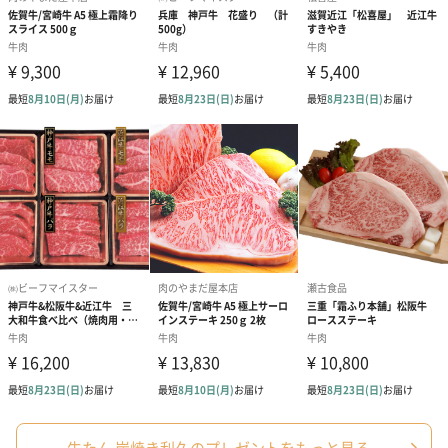
牛たん 炭焼き利久
利久は職人による仕込みと炭焼きに徹底してこだわり、仙台の食
文化である「牛たん焼」を発信し、北海道から九州まで全国80店
舗以上を展開しております。
現在は、多様化するニーズにきめ細かく対応するために新業態の
店舗展開にも挑戦し、ラーメン、和菓子、蕎麦、ホルモンなど職
人の技と品質を大切にした価値ある商品・サービスづくりに取り
組んでおります。
商品詳細情報
内容量／数量
牛たん塩味100g×4個
原材料
牛舌、食塩、香辛料/調味料（アミノ酸）
牛たん 炭焼き利久のプレゼントをもっと見る