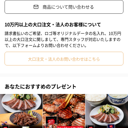
商品について問い合わせる
#祖母
#母親
#父親
#妻
#夫
#女性
#男性
仙台名物「牛たん焼」定番の塩味です。
#男友達
#女友達
#彼氏
#10代
#20代前半
#20代後半
10万円以上の大口注文・法人のお客様について
1枚1枚丹精込めて味付けし、熟成させた手作りの逸品。
#30代
#40代
#50代
#60代
#70代
#80代
#90代
お店の味わいそのままを真空パック（100g×4個セット）でお届
請求書払いのご希望、ロゴ等オリジナルデータの名入れ、10万円
けします。
以上の大口注文に関しまして、専門スタッフが対応いたしますの
で、以下フォームよりお問い合わせください。
是非ご家庭で銘店の味をご賞味ください。
大口注文・法人のお問い合わせはこちら
「利久」自慢の牛たん
あなたにおすすめのプレゼント
ひとつひとつ丁寧にスライス
牛たんの大きさを見ながらひとつひとつ包丁で丁寧にスライス。
柔らかい部分のみを切り分け、両面に切れ目を入れます。
味が馴染みやすく柔らかく噛み切りやすいような工夫を凝らしま
す。