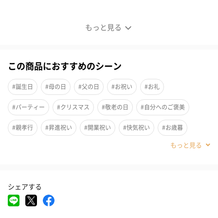
仙台名物「牛たん焼」
もっと見る
この商品におすすめのシーン
#誕生日
#母の日
#父の日
#お祝い
#お礼
#パーティー
#クリスマス
#敬老の日
#自分へのご褒美
#親孝行
#昇進祝い
#開業祝い
#快気祝い
#お歳暮
#男子大学生
#親戚女性
#親戚男性
#取引先女性
#取引先男性
#義母
#義父
#部下女性
#部下男性
#娘
シェアする
#息子
#姉
#妹
#兄
#弟
#女子大学生
#彼女
#同僚男性
#同僚女性
#上司男性
#上司女性
#祖父