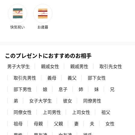
快気祝い
お歳暮
このプレゼントにおすすめのお相手
男子大学生
親戚女性
親戚男性
取引先女性
取引先男性
義母
義父
部下女性
部下男性
娘
息子
姉
妹
兄
弟
女子大学生
彼女
同僚男性
同僚女性
上司男性
上司女性
祖父
祖母
母親
父親
妻
夫
女性
男性
男友達
女友達
彼氏