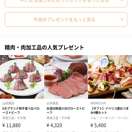
アレルゲン情
牛肉（牛タン）
報
牛肉のプレゼントをもっと見る
賞味期限
製造から180日
（購入者最低保証残存賞味期限：30日）
※解凍後は【3日以内】にお召上がりください。
外装サイズ
幅23.5cm×縦29.5cm×高さ4cm
精肉・肉加工品の人気プレゼント
保存方法
-18℃で保存
冷蔵庫での解凍後は【3日以内】にお召上がりくださ
い。
配送方法
クール便（冷凍）
備考
紙袋や熨斗、メッセージカードなどのオプションの対
応は行なっていません。