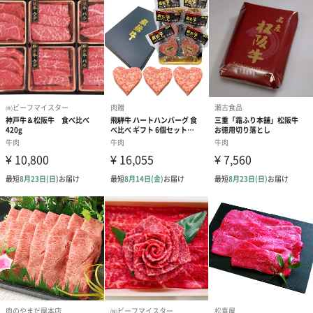
味しい焼き加減です。
※味が付いておりますので、そのまま焼いてお召し上がりいただ
けます。
※食べやすいよう、縦半分にカットしてお召し上がりください。
※お好みで、一味唐辛子や七味唐辛子をかけても美味しくお召し
上がりいただけます。
贈り物やご自身へのご褒美に
銘店の味をご家庭でもお手軽にご賞味いただけます。
大切な方への贈り物、お世話になった方への御礼として、少し贅
沢したい日の自分へのご褒美、様々なシーンのギフトにおすすめ
の逸品です。