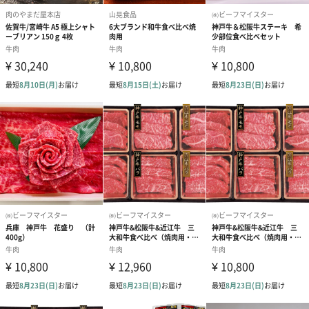
※記載の焼き上がりまでの時間は、平均的な家庭用調理台を使用
しての目安時間となります。お使いの調理台により多少違いが出
る場合もございますのでご了承ください。
※機会がありましたら炭火焼をぜひお試しください。
美味しく焼くコツ
①冷凍状態の牛たんは完全に解凍してください。
解凍が完全でないと焼きムラが出て美味しくいただけません。
お召し上がりいただく前日に冷蔵庫に移して解凍してください。
お急ぎの時には真空パックのまま流水で解凍してください。
②肉汁が逃げないように強火で焼いてください。
火力が弱いと肉汁が逃げてしまいます。
③焼きすぎると硬くなってしまい、旨みも逃げてしまいます。
中がややピンク色が残るくらいで外はカリッとした状態が一番美