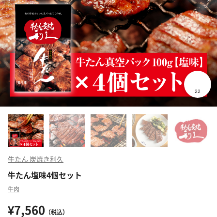
牛たん 炭焼き利久
牛たん塩味4個セット
牛肉
¥7,560
（税込）