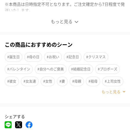
※本商品は日時指定不可となります。ご注文確定から7日程度で発
送いたします。
もっと見る
水引アクセサリー
晴れの日によく似合うピアス
この商品におすすめのシーン
水で清め、色付けられた紙紐を結び、大切な贈り物に添える水
#誕生日
#母の日
#お祝い
#記念日
#クリスマス
引。
繊細な曲線に巧みな技術があらわれた色とりどりの型は、障がい
#バレンタイン
#自分へのご褒美
#結婚記念日
#プロポーズ
のある人の美しさの賜物です。
#彼女
#女友達
#女性
#妻
#母親
#祖母
#上司女性
優しい風に軽やかに揺れる、晴れの日によく似合うアクセサリー
です。
#同僚女性
#女子大学生
#妹
#姉
#娘
#姪
#部下女性
#義母
#親戚女性
#20代前半
#20代後半
ピンポンマムのような結び
シェアする
#30代
#40代
#50代
#60代
#70代
#80代
#90代