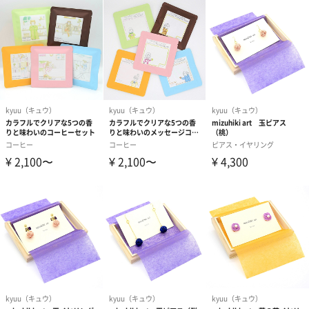
外装サイズ
幅6.5cm×縦10cm×高さ2cm
素材／原材料
水引
サイズ
水引部分の直径が2cmほど、高さが1.5cmほどとなり
ます。
ご使用上／安
・水引アクセサリーは繊細な製品です。優しく触れて
全上の注意
ください。
・雨や汗など濡れた状態でのご使用は、型崩れ、衣類
などへの色移りの原因となります。ご注意ください。
・ 一つひとつ手しごとで制作しており、素材にも個体
差があるため、色や形に若干の違いが生じる場合がご
ざいます。風合いや特性としてお楽しみください。
・小さなお子様やペットがいるご家庭は、誤飲にお気
をつけください。事故が起きましても、責任を負いか
ねますのでご了承ください。
同梱物／付属
・木箱（ブランドが印字された和紙を貼り付けており
品
ます。）
・和紙（結び毎に色合いが異なる、柔らかな和紙で、
商品を包んでおります。）
・コンセプトカード（ブランドの解説が記載された3つ
折りの冊子）
・サンキューカード（各デザインの解説のカード。裏
面はお客様がメッセージを書き込めるようになってい