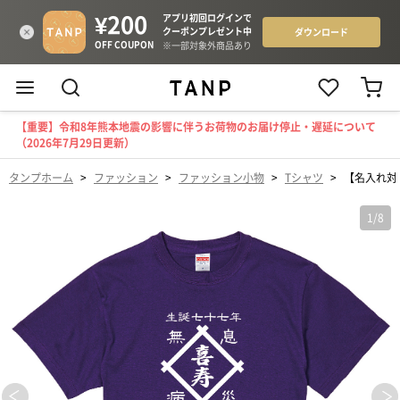
【重要】令和8年熊本地震の影響に伴うお荷物のお届け停止・遅延について
（2026年7月29日更新）
タンプホーム
>
ファッション
>
ファッション小物
>
Tシャツ
>
【名入れ対
1
/
8