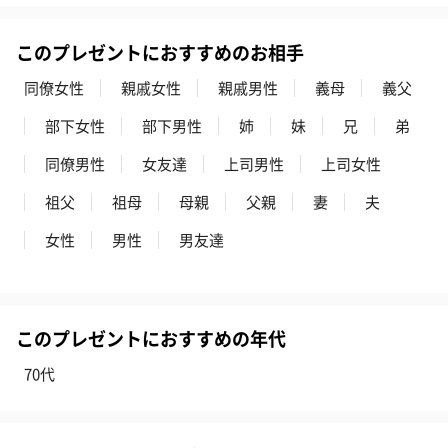
このプレゼントにおすすめのお相手
同僚女性
親戚女性
親戚男性
義母
義父
部下女性
部下男性
姉
妹
兄
弟
同僚男性
女友達
上司男性
上司女性
祖父
祖母
母親
父親
妻
夫
女性
男性
男友達
このプレゼントにおすすめの年代
70代