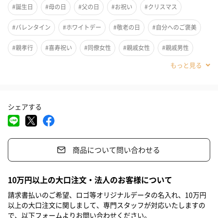
#誕生日
#母の日
#父の日
#お祝い
#クリスマス
#バレンタイン
#ホワイトデー
#敬老の日
#自分へのご褒美
#親孝行
#喜寿祝い
#同僚女性
#親戚女性
#親戚男性
#義母
#義父
#部下女性
#部下男性
#姉
#妹
#兄
#弟
#同僚男性
#女友達
#上司男性
#上司女性
#祖父
シェアする
#祖母
#母親
#父親
#妻
#夫
#女性
#男性
#男友達
#70代
商品について問い合わせる
77歳の古希をむかえた おじいちゃんとおばあちゃんに！
10万円以上の大口注文・法人のお客様について
井桁を配した帆前掛け風のデザインに、おじいちゃん＆おばあち
請求書払いのご希望、ロゴ等オリジナルデータの名入れ、10万円
ゃんの名前をプリントして贈る喜寿Tシャツ。
以上の大口注文に関しまして、専門スタッフが対応いたしますの
で、以下フォームよりお問い合わせください。
喜寿のプレゼントにいかがですか？