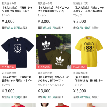
素材／繊維
綿100％
サイズ
S／M／L／XL
商品オプション情報
ギフトラッピンク
あり（ブルー）（330円）
あり（レッド）（330円）