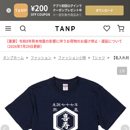
【重要】令和8年熊本地震の影響に伴うお荷物のお届け停止・遅延について
（2026年7月29日更新）
タンプホーム
>
ファッション
>
ファッション小物
>
Tシャツ
>
【名入れ対
1
/
8