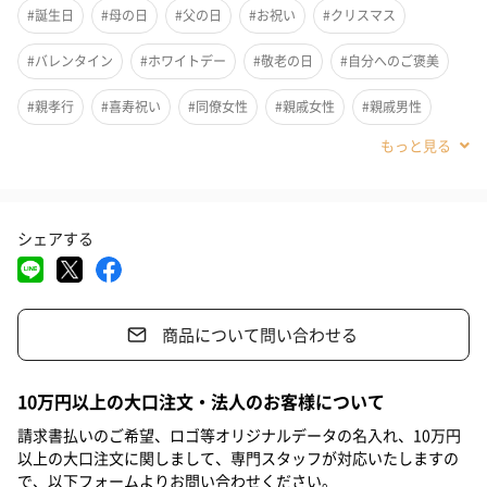
#誕生日
#母の日
#父の日
#お祝い
#クリスマス
#バレンタイン
#ホワイトデー
#敬老の日
#自分へのご褒美
#親孝行
#喜寿祝い
#同僚女性
#親戚女性
#親戚男性
#義母
#義父
#部下女性
#部下男性
#姉
#妹
#兄
#弟
#同僚男性
#女友達
#上司男性
#上司女性
#祖父
シェアする
#祖母
#母親
#父親
#妻
#夫
#女性
#男性
#男友達
#70代
商品について問い合わせる
大切なおじいちゃん＆おばあちゃんの
10万円以上の大口注文・法人のお客様について
喜寿のプレゼントに！喜寿祝いに！77歳の誕生日のお祝いに！
請求書払いのご希望、ロゴ等オリジナルデータの名入れ、10万円
以上の大口注文に関しまして、専門スタッフが対応いたしますの
帆前掛け風のデザインに、おじいちゃん＆おばあちゃんの名前を
で、以下フォームよりお問い合わせください。