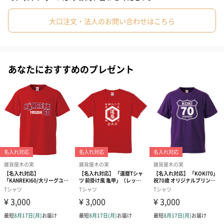
プリントして贈る喜寿Tシャツ。
大口注文・法人のお問い合わせはこちら
喜寿のプレゼントにいかがですか？
あなたにおすすめのプレゼント
サイズ
名入れ対応可能
名前をプリントすることで世界で一枚の長寿のお祝いTシャツをプ
レゼントできます。
※名入れの箇所は前面・図柄下の点線内です
※名入れする文字色はホワイトです
※名入れは有料オプションです