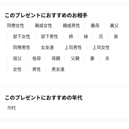
このプレゼントにおすすめのお相手
同僚女性
親戚女性
親戚男性
義母
義父
部下女性
部下男性
姉
妹
兄
弟
同僚男性
女友達
上司男性
上司女性
祖父
祖母
母親
父親
妻
夫
女性
男性
男友達
このプレゼントにおすすめの年代
70代