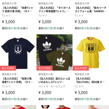
商品詳細情報
素材／繊維
綿100％
サイズ
S／M／L／XL
商品オプション情報
ギフトラッピンク
あり（ブルー）（330円）
あり（レッド）（330円）