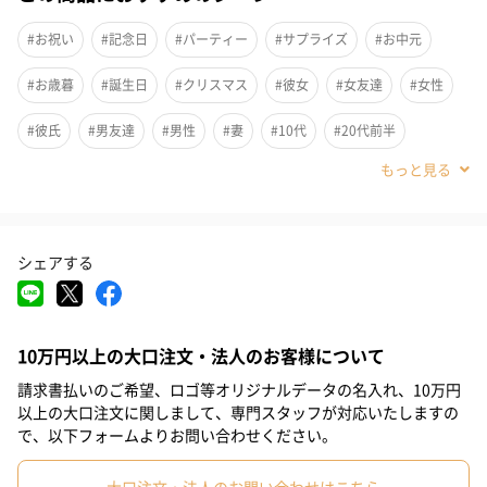
フルーツブーケ専門店プレジールは、最近各種メディアや芸能人
#お祝い
#記念日
#パーティー
#サプライズ
#お中元
に大注目されているブランドです。
ケーキのおいしさと花束の華やかさのいいところを同時に楽しめ
#お歳暮
#誕生日
#クリスマス
#彼女
#女友達
#女性
るフルーツブーケを販売しています。
季節に合った新鮮な果物を豊富に使用して、花束のようにアレン
#彼氏
#男友達
#男性
#妻
#10代
#20代前半
ジしてお届けします。
#20代後半
#30代
#4歳
#5歳
#6-9歳
添加物を一切使わずヘルシーで手軽に食べられることから、パー
ティーシーンや手土産などに大人気です。
パーティーへの手土産や喜ばれるプレゼントを探している人にお
シェアする
すすめの商品です！
10万円以上の大口注文・法人のお客様について
華やかに彩るフルーツの花束
請求書払いのご希望、ロゴ等オリジナルデータの名入れ、10万円
以上の大口注文に関しまして、専門スタッフが対応いたしますの
見て楽しい！食べて美味しい！
で、以下フォームよりお問い合わせください。