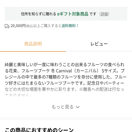
eギフト対象商品
住所を知らずに贈れる
です
（
詳細
）
20,000円
以上ご購入すると
送料無料！
(税込)
商品説明
レビュー
綺麗と美味しいが一度に味わうことの出来るフルーツの食べられ
る花束、フルーツブーケ 冬 Carnival（カーニバル） Sサイズ。プ
レジールの中で最多の7種類のフルーツを存分に使用した、フルー
ツ好きにはたまらないフルーツブーケです。記念日やパーティー
などの大切な場面を華やかに彩ります。※離島への配送は行なっ
ておりません。
もっと見る
【プレジール】
ブランドについて
この商品におすすめのシーン