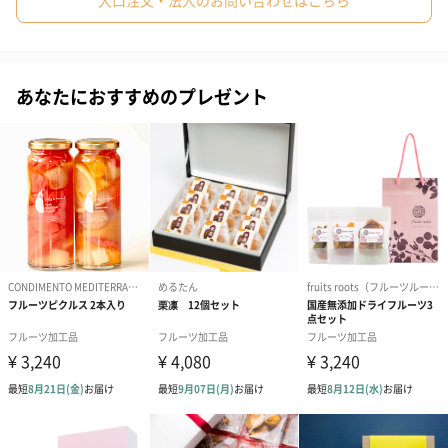
大口注文・法人のお問い合わせはこちら
フルーツブーケはその名の通り、新鮮な果物を花束のようにアレ
ンジした商品です。
季節ごとに旬の果物をプロの目で厳選して使用しているので、
体が喜ぶ絶品フルーツが楽しめます。
あなたにおすすめのプレゼント
また、アレンジにもこだわっているので、目で見ても楽しい商品
になっています。
フルーツブーケ 冬 Carnival S
7種類のフルーツを使ったフルーツブーケ
イチゴ、オレンジ、ブドウ、グレープフルーツ、ピンクグレープ
フルーツ、キウイフルーツ、パイナップルの7種類のフルーツは、
プレジールの中で最も使用フルーツが多いフルーツブーケです。
フルーツには目がない、そんな逸品です。