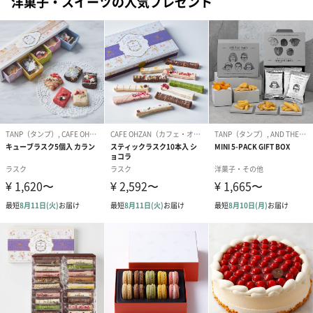
洋菓子・スイーツの人気プレゼント
お届けは本州地域のみとなりますのでご注意ください。
また、お住いの地域により以下の時間帯からご指定いただけま
す。
贈り物として
少人数でのパーティーやお祝い事に
誕生日や少人数でのパーティーなどに何か華やかなプレゼントを
贈りたいという人におすすめのプレジールのフルーツブーケ。
新鮮でおいしいフルーツを心行くまで楽しめるフルーツブーケ
は、幅広い趣向の人に喜ばれるプレゼントです。
特別な日のプレゼントに新鮮な果物を味わってもらいましょう！
見た目も華やかでかわいいフルーツブーケを贈って、特別な日を
盛り上げてみませんか？