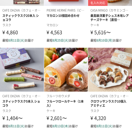
商品詳細情報
使用フルーツ
イチゴ、オレンジ、ブドウ、グレープフルーツ、ピン
クグレープフルーツ、キウイフルーツ、パイナップル
サイズ
Sサイズ（3～6名用 39本）
横20cm・高さ28cm。重さ1kg
備考
プレート注意点
※文字数目安・・・15文字程度
※絵文字および機種依存文字はご入力いただけませ
ん。
ハートを入れる際は、[ハート]とご入力ください。
※【2人向け】XSサイズ商品には1商品につきプレート
1枚のみの対応となりますのでご了承ください。
【お届け時間
当店の商品は生物のため、消費期限をお届け日当日に
の指定】につ
てご案内しております。【お届けの時間指定】を必ず
いて
おこなってください。