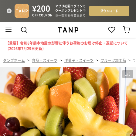
【重要】令和8年熊本地震の影響に伴うお荷物のお届け停止・遅延について
（2026年7月29日更新）
タンプホーム
>
食品・スイーツ
>
洋菓子・スイーツ
>
フルーツ加工品
>
フ
1
/
3