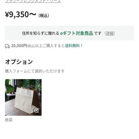
フラワーアレンジメント・リース
¥9,350〜
（税込）
eギフト対象商品
住所を知らずに贈れる
です
（
詳細
）
20,000円
以上ご購入すると
送料無料！
(税込)
オプション
購入フォームにて選択いただけます
紙袋