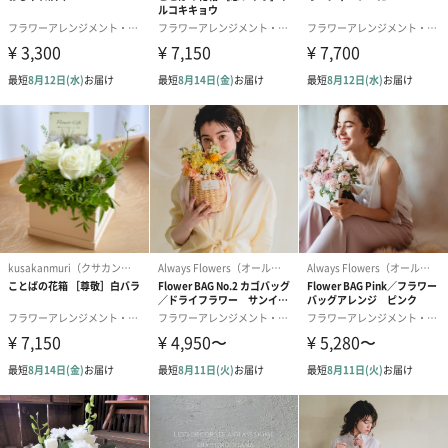
と実物とでは使用する花が異なりますこと、予めご了承くださ
い。
・お花の種類や色味のカスタマイズは一切致しかねますので、予
めご了承くださいませ。
配送について
お届けに2日以上かかる地域または離島へは品質保持の関係上、配
送を見合わせております。予めご了承ください。
商品詳細情報
サイズ
M｜幅23cmX縦23cmX高さ25cm
L｜幅30cmX縦30cmX高さ33cm
注意事項
・こちらは5/7(火)-5/12(日)にお届けいたします。
・ご選択いただくサイズによって、販売価格が異なり