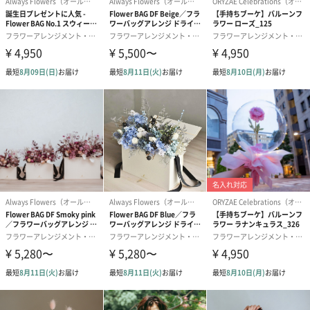
「Chic（シック）」は、母の日をはじめとした特別な日の贈り物
に最適です。スタイリッシュでありながらも温もりを感じさせる
このフラワーアレンジメントで、大切な人への感謝の気持ちを伝
えましょう。
ex. flower shop & laboratory（イクス フラワーショッ
プ アンド ラボラトリー）
ex. flower shop & laboratory（イクス フラワー ショップ アンド
ラボラトリー）では、
“その時、一番良質な花”を主役に、厳選した素材で花束をお作り
しています。
花やグリーンの相性を考えながら、質感や形にバリエーションを
持たせたデザインは、
普段から花に親しむ方にも、そうでない方にも喜ばれるギフトで
す。