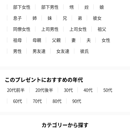
部下女性
部下男性
甥
姪
娘
息子
姉
妹
兄
弟
彼女
同僚女性
上司男性
上司女性
祖父
祖母
母親
父親
妻
夫
女性
男性
男友達
女友達
彼氏
このプレゼントにおすすめの年代
20代前半
20代後半
30代
40代
50代
60代
70代
80代
90代
カテゴリーから探す