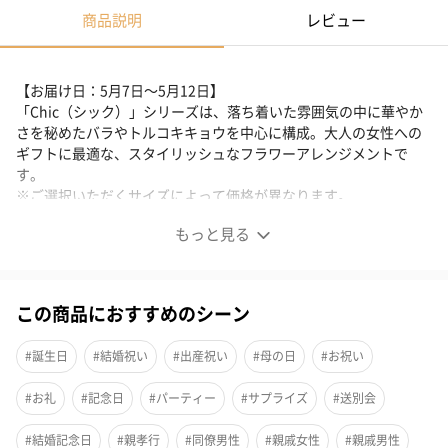
商品説明
レビュー
【お届け日：5月7日～5月12日】
「Chic（シック）」シリーズは、落ち着いた雰囲気の中に華やか
さを秘めたバラやトルコキキョウを中心に構成。大人の女性への
ギフトに最適な、スタイリッシュなフラワーアレンジメントで
す。
※ご選択いただくサイズによって価格が異なります。
もっと見る
華やかさと上品さを兼ね備えた逸品
この商品におすすめのシーン
「Chic（シック）」は、バラやトルコキキョウを主役に、質感の
異なる草花を組み合わせ落ち着いた印象に仕上げました。くすみ
#誕生日
#結婚祝い
#出産祝い
#母の日
#お祝い
カラーが美しいこちらのフラワーアレンジメントは、大人の女性
への贈り物にぴったり。スタイリッシュでありながらも、どこか
#お礼
#記念日
#パーティー
#サプライズ
#送別会
温かみのあるデザインは、特別な日の贈り物にふさわしい逸品で
す。
#結婚記念日
#親孝行
#同僚男性
#親戚女性
#親戚男性