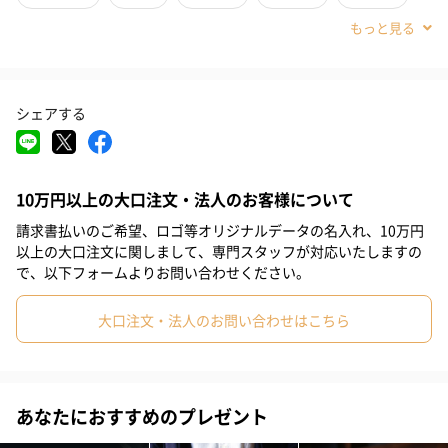
#義母
#義父
#部下女性
#部下男性
#甥
#姪
#娘
メッセージカード付き
#息子
#姉
#妹
#兄
#弟
#彼女
#同僚女性
シェアする
「Thank you always.」と記載されたメッセージカードを一緒にお
#上司男性
#上司女性
#祖父
#祖母
#母親
#父親
届けするので、感謝を込めた贈り物にぴったりです。
#妻
#夫
#女性
#男性
#男友達
#女友達
#彼氏
10万円以上の大口注文・法人のお客様について
#20代前半
#20代後半
#30代
#40代
#50代
#60代
サイズバリエーションで選べる楽しさ
請求書払いのご希望、ロゴ等オリジナルデータの名入れ、10万円
#70代
#80代
#90代
以上の大口注文に関しまして、専門スタッフが対応いたしますの
で、以下フォームよりお問い合わせください。
M、Lの2種類から選べるサイズ展開。お相手やシーンに合わせ
て、最適なアレンジメントをお選びいただけます。どのサイズも
大口注文・法人のお問い合わせはこちら
ex. flower shop & laboratoryのこだわりが詰まったフラワーアレ
ンジメントです。
※ご選択いただくサイズによって価格が異なります。
あなたにおすすめのプレゼント