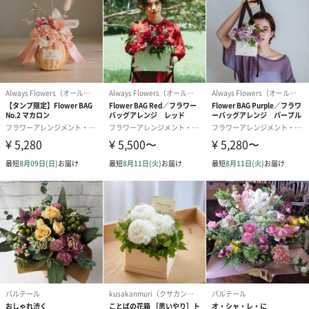
注意事項
花のサイズやボリューム感について
・サイズ感の詳細は、商品詳細の＜サイズ＞をご確認ください。
・写真の角度や、被写体との遠近感覚で実物より大きく、または
小さく見える可能性がございます。
・お花は自然のものです。同じ種類・品種でもサイズやボリュー
ム感に個体差がございます。
可能な限り実物に近くなるよう注意を払っておりますが、サイズ
が多少前後しますこと、予めご了承くださいませ。
花の種類や色合いについて
・写真は全てサンプルです。気候や花の仕入れ状況により、写真