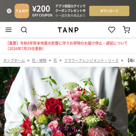
【重要】令和8年熊本地震の影響に伴うお荷物のお届け停止・遅延について
（2026年7月29日更新）
タンプホーム
>
花・植物
>
花
>
フラワーアレンジメント・リース
>
【母の日
1
/
8