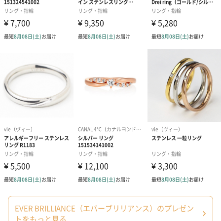
る原因にもなります。
また、衣類も着用後にジュエリーの装着が望ましいで
す。お洋服との摩擦や、引っかかることによるジュエ
リーと衣類双方の破損、紛失につながり、場合によっ
てはそれが原因で怪我をしてしまうこともあります。
ジュエリーを身につけるのは一番最後、外すときは一
番最初と覚えておいていただけると幸いです。
同梱物／付属
ジュエリーボックス/手提げ袋/品質保証書兼保証書
品
金属アレルギ
対応：ニッケルフリー（金属アレルギーの起こりやす
ー対応か
い金属を全て排除） ※アレルギーには個人差がござ
いますので、全ての方にアレルギー反応が起こらない
事を保証するものではございません。
お手入れ方法
【こまめな洗浄をしてあげましょう】
ジュエリーを使い終わったら必ず拭き取っていただく
習慣を付けていただくことが望ましいです。特に夏場
は汗をかいて皮脂などがジュエリーに付着し、劣化の
原因になりやすいもの。夏場に限らず汗や皮脂等の蓄
積はジュエリーの美しさが徐々に損なわれます。
ちょっと面倒ですが、末長く美しくご利用いただく為
にも、ご利用後は柔らかい布でその日についた汗や皮
EVER BRILLIANCE（エバーブリリアンス）のプレゼン
脂などを拭き取ってあげるといいですね。
トをもっと見る