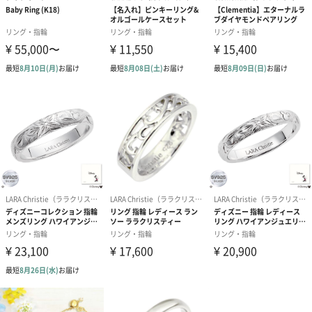
カラーはプラチナ仕上げと18金ゴールドの2タイプとなります。
EVER BRILLIANCE（エバーブリリアンス）
東京に拠点を持つ間もなく創業20年の、ネット販売専門のジュエ
リーショップです。
主に人工宝石を使用し、低価格で日常から楽しめる、それでいて
アクセサリーとは一線を画す高級感のあるジュエリーの作成にこ
だわっております。
上質なダイヤモンドや希少なジェムストーンのジュエリーは大変
高価で、なくしたりしてしまう心配からどうしても日常の利用に
は適さないもの・・・
だからこそ「低価格でも高級感があり、身に着けて恥ずかしくな
いクオリティー」のジュエリーをお届けし、日々の疲れをいや