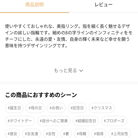
商品説明
レビュー
使いやすくておしゃれな、美指リング。指を細く長く魅せるデザ
インの嬉しい指輪です。細めの8の字ラインのインフィニティをモ
チーフにした、永遠の愛・友情、自身の輝く未来など幸せを願う
意味を持つデザインリングです。
クロスラインハーフエタニティリング
もっと見る
この商品におすすめのシーン
#誕生日
#母の日
#お祝い
#記念日
#クリスマス
#ホワイトデー
#自分へのご褒美
#結婚記念日
#プロポーズ
#彼女
#女友達
#女性
#妻
#母親
#祖母
#上司女性