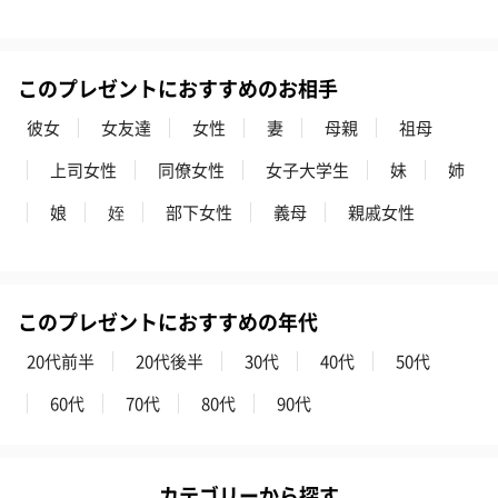
スキンケアグッズ
スキンケアグッズを同梱してお届けします。
このプレゼントにおすすめのお相手
彼女
女友達
女性
妻
母親
祖母
上司女性
同僚女性
女子大学生
妹
姉
娘
姪
部下女性
義母
親戚女性
ハンドクリーム3本セッ
シャワージェル＆ハン
シャワージェ
ト【ありがとう】
ドクリーム（ピンクグ
ドクリーム（
このプレゼントにおすすめの年代
（1,100円）
レープフルーツ）
ッシュローズ）（
（2,145円）
円）
20代前半
20代後半
30代
40代
50代
60代
70代
80代
90代
リラックスグッズ
リラックスグッズを同梱してお届けします。
カテゴリーから探す