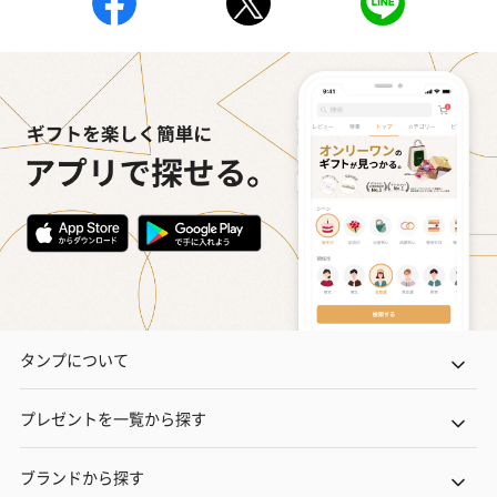
おつまみ・その他
お酒にぴったりのおつまみ・サプリを同梱してお届けいたしま
す。
いぶりがっことチーズ
ごろっとうまみ チーズ
しょっつるナッ
タンプについて
のオイル漬（981円）
のオイル漬（塩麹&レモ
円）
ン）（981円）
プレゼントを一覧から探す
ブランドから探す