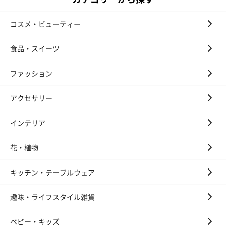
コスメ・ビューティー
食品・スイーツ
ファッション
かき氷入浴剤4点セット
かき氷入浴剤4点セット
バスフラワー
（ブルー）（748円）
（イエロー）（748円）
【Thank you】
アクセサリー
円）
インテリア
花・植物
ハンドタオル・ハンカチ
キッチン・テーブルウェア
ハンドタオル・ハンカチを同梱してお届けいたします。ギフトへ
の＋αにおすすめです。
趣味・ライフスタイル雑貨
ベビー・キッズ