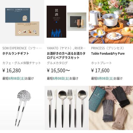
シーズンブーケ（ひま
ブーケ（ホワイトグリ
ブーケ（ピン
わり）（1,880円）
ーン）（1,650円）
（1,650円）
ドライフラワー・プリザーブドフラワー
自然のお花で作ったドライフラワー・プリザーブドフラワーを同
梱します。
一部花材が写真と異なる場合がございます。予めご了承くださ
い。パッケージに入れてお届けします。