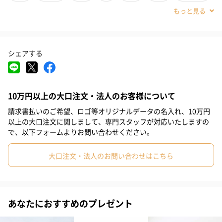
#同僚女性
#女子大学生
#妹
#姉
#娘
#姪
#部下女性
#義母
#親戚女性
#20代前半
#20代後半
シェアする
#30代
#40代
#50代
#60代
#70代
#80代
#90代
10万円以上の大口注文・法人のお客様について
請求書払いのご希望、ロゴ等オリジナルデータの名入れ、10万円
緩やかにカーブを描いた2本のラインがクロスする高いデザイン性
以上の大口注文に関しまして、専門スタッフが対応いたしますの
と、程よいボリューム感が人気の、デザイナーズリング。
で、以下フォームよりお問い合わせください。
14石の光り輝くEVER BRILLIANCEカットジルコニアがさり気ない
ゴージャス感もアピールいたします。
大口注文・法人のお問い合わせはこちら
リングの制作は、高価なハイジュエリーも手掛ける熟練の職人に
あなたにおすすめのプレゼント
よる丁寧な爪留めと、フィニッシング・仕上げに高級プラチナ仕
上げを施すことで、高級感あふれるハイジュエリーの如く仕上が