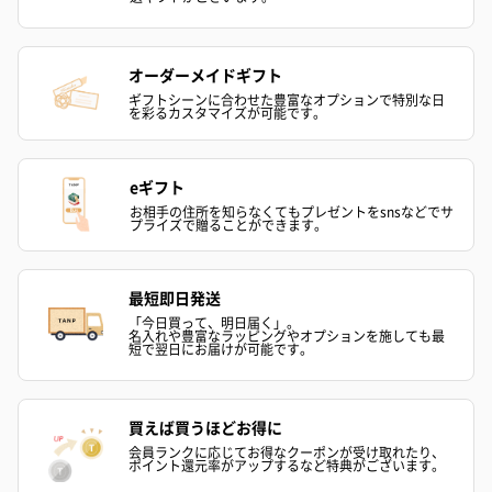
フラワーテディベア
テディベア（バニラ）
テディベア（
（2,390円）
（1,760円）
ル）（1,760円
オーダーメイドギフト
ギフトシーンに合わせた豊富なオプションで特別な日
を彩るカスタマイズが可能です。
紅茶・コーヒー・スイーツ
eギフト
紅茶・コーヒー・スイーツを同梱してお届けいたします。ギフト
への＋αにおすすめです。
お相手の住所を知らなくてもプレゼントをsnsなどでサ
プライズで贈ることができます。
最短即日発送
「今日買って、明日届く」。
名入れや豊富なラッピングやオプションを施しても最
短で翌日にお届けが可能です。
買えば買うほどお得に
アールグレイ（HAPPY
アールグレイティー
フルーツティー
BIRTHDAY TO YOU）
（660円）
円）
会員ランクに応じてお得なクーポンが受け取れたり、
ポイント還元率がアップするなど特典がございます。
（660円）