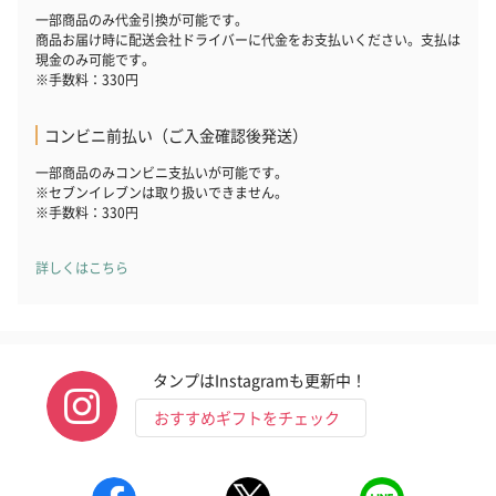
フラッグカプセル：イ
フラッグカプセル：イ
ショートイン
一部商品のみ代金引換が可能です。
ンセンススティック
ンセンススティック
（GRAPE AND
商品お届け時に配送会社ドライバーに代金をお支払いください。支払は
（END）（880円）
（St.OSMANTHUS）
（880円）
現金のみ可能です。
※手数料：330円
（880円）
コンビニ前払い（ご入金確認後発送）
お酒
一部商品のみコンビニ支払いが可能です。
※セブンイレブンは取り扱いできません。
お酒を同梱してお届けいたします。
※手数料：330円
※20歳未満の方への酒類の販売はいたしません。
詳しくはこちら
タンプはInstagramも更新中！
おすすめギフトをチェック
プレミアムビール イネ
実楽山田錦 特別純米
ジョニ－ウォ
ディット（712円）
酒（655円）
ブラック１２年（
円）