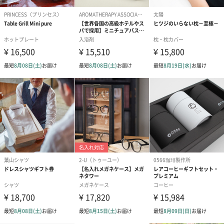
ギフトラッピングを施してお届けします。
コットン巾着 【誕生
コットン巾着 【誕生
コットン巾着 
日】（グレー）S（550
日】（スモーキーピン
とう】 S（55
円）
ク）S（550円）
生花
生花のブーケを同梱します。
※9-15時にご注文いただく場合、最短のお届け可能日が通常より
も1日遅くなります。