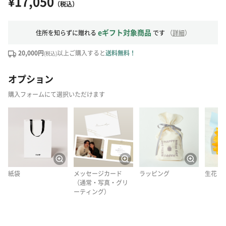
¥17,050
（税込）
eギフト対象商品
住所を知らずに贈れる
です
（
詳細
）
20,000円
以上ご購入すると
送料無料！
(税込)
オプション
購入フォームにて選択いただけます
紙袋
メッセージカード
ラッピング
生花
（通常・写真・グリ
ーティング）