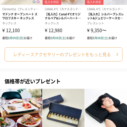
メッセージカード（通常・写真・グリーティング）
誕生日や結婚祝い・出産祝いなど、様々なシーンのメッセージカ
ードを同梱します。
メッセージカードや封筒のデザインは一部変更する場合がありま
す。
レディースアクセサリーのプレゼントをもっと見る
価格帯が近いプレゼント
写真付きメッセージカ
写真付きメッセージカ
【誕生日】Hap
ード（680円）
ード（Thank you）ピ
Birthday ホ
ンク（680円）
刷なし）（11
ラッピング