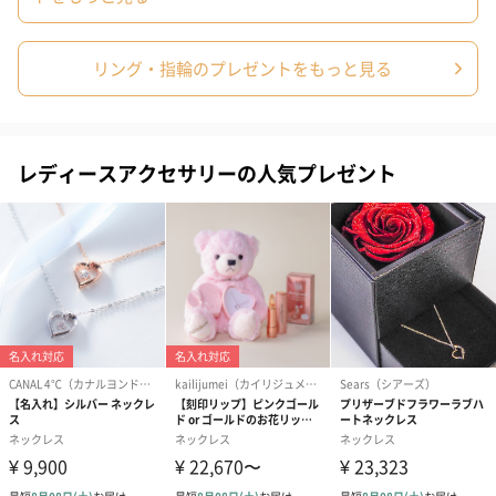
しっかりと洗浄してあげる場合には、ぬるま湯に中性
洗剤（台所洗剤）を薄めに混ぜていただき、なでるよ
うに洗浄。細かい部分はつまようじや毛の柔らかい歯
リング・指輪のプレゼントをもっと見る
ブラシなどで優しくこすって洗浄してください。
レディースアクセサリーの人気プレゼント
商品オプション情報
お届けボックスオプション
配送用のダンボールを装飾いたします。お相手のご住所に直接お
送りする際に人気のオプションです。お相手に直接手渡しする場
合は、紙袋との併用もおすすめです。