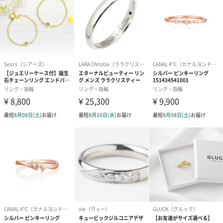
し、女性を輝かせるアイテムとしてのお手伝いが出来たらとこれ
からも努力してまいります。
商品詳細情報
外装サイズ
幅8cmX縦7cmX高さ4cm
"素材／原材
プラチナ仕上（スターリングシルバー925＋プラチナ
料
コーティング）
K18仕上（スターリングシルバー925＋K18ゴールドコ
ーティング）
サイズ
6号~13号（1号刻み）
ご使用上／安
【外すときは最初、身に着けるときは最後】
全上の注意
ジュエリーを身に着けた状態での化粧・スキンケアは
避けましょう。
化粧品に限らず、クリーム類や整髪料、香水に含まれ
る油分がジュエリーにとってはあまり良い影響を与え
ません。ダイヤモンド等、石付きのジュエリーの場
合、石の裏側に油や不純物が付着して輝きが損なわれ