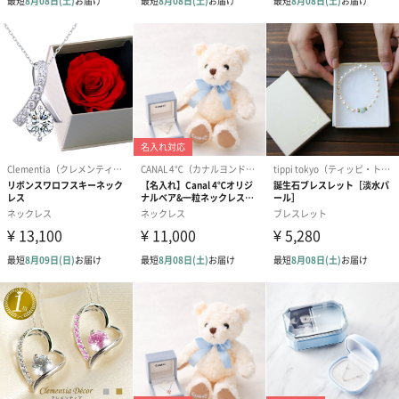
ダンボール装飾（ひま
ダンボール装飾（チュ
ダンボール装
わり）（720円）
ーリップ）（720円）
イトピンク×
ト）（580円）
紙袋
お渡し用の紙袋です。
商品に合わせたサイズをお届けします。
あり（280円）