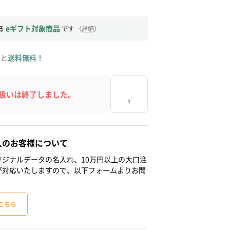
eギフト対象商品
る
です
（
詳細
）
ると
送料無料！
扱いは終了しました。
人のお客様について
ジナルデータの名入れ、10万円以上の大口注
が対応いたしますので、以下フォームよりお問
こちら