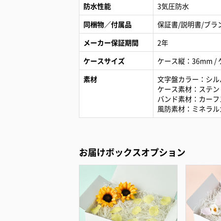
防水性能
3気圧防水
同梱物／付属品
保証書/説明書/ブラ
メーカー保証期間
2年
ケースサイズ
ケース縦：36mm / 
素材
文字盤カラー：シル
ケース素材：ステン
バンド素材：カーフ
風防素材：ミネラル
お届けボックスオプション