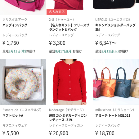
アールグレイ（HAPPY
アールグレイティー
フルーツティー
BIRTHDAY TO YOU）
（660円）
円）
（660円）
スイーツ
スイーツを同梱してお届けいたします。ギフトへの＋αにおすすめ
です。
ゼリーバウム カット
麦わらパンダバウム
3層デザート 
（レモン＆紅茶）（432
（バナナ味）（540円）
ェ〜国産フル