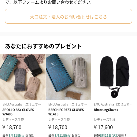
で、以下フォームよりお問い合わせください。
使い込むほどに自分の手に馴染んで、心地よさが増します。
大口注文・法人のお問い合わせはこちら
「EMU Australia（エミュ オーストラリア）」
あなたにおすすめのプレゼント
1994年よりスタートしたオーストラリアのオーシャンロードを起
源とするEMUは最上級の自然素材に革新をブレンドし、“ever
natural”をテーマに365日完全なる快適さをお届けするフットウェ
ア―ブランドです。世界で一番履き心地の良い靴を目指して、常
に開発し続けています。
商品詳細情報
素材／繊維
表：牛革 中：羊革