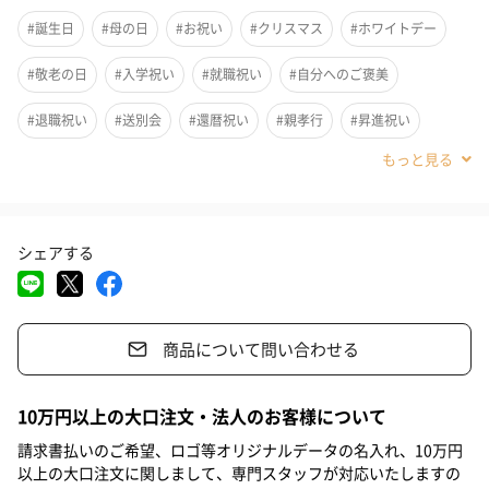
#誕生日
#母の日
#お祝い
#クリスマス
#ホワイトデー
#敬老の日
#入学祝い
#就職祝い
#自分へのご褒美
#退職祝い
#送別会
#還暦祝い
#親孝行
#昇進祝い
#卒業祝い
#成人祝い
#女子大学生
#女子高校生
#女子中学生
#親戚女性
#取引先女性
#義母
#部下女性
シェアする
#姪
#娘
#姉
#妹
#彼女
#同僚女性
#上司女性
#祖母
#母親
#父親
#妻
#夫
#女性
#男性
商品について問い合わせる
#女友達
#20代前半
#20代後半
#30代
#40代
#50代
同色のムートンを表にもあしらった23秋冬新作キルティングバー
#60代
#70代
#80代
#90代
10万円以上の大口注文・法人のお客様について
ジョンのミトングローブ。首からかけられる取り外し可能なヒモ
付で、内側もムートンで寒さから手を護ってくれます。XS/Sサイ
請求書払いのご希望、ロゴ等オリジナルデータの名入れ、10万円
ズ、M/Lサイズの2サイズ展開。
以上の大口注文に関しまして、専門スタッフが対応いたしますの