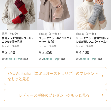
プリザーブドフラワー
プリザーブドフラワー
アミュレット 
ブーケ（ピンク）
ブーケ（ブルー）
ク）（1,500円
（2,580円）
（2,580円）
ぬいぐるみ
EMU Australia（エミュオーストラリア）のプレゼント
愛らしいぬいぐるみを同梱してお届けします。
をもっと見る
誕生日・記念日・出産祝いなどのシーンにおすすめです。
レディース手袋のプレゼントをもっと見る