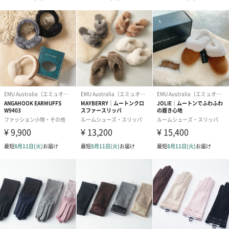
サイズ展開
XS/Sサイズ、M/Lサイズの2サイズ展開
外装サイズ
幅12cmX縦27cmX高さ6cm
お手入れ方法
革専用のクリーナーをご使用ください。
商品オプション情報
紙袋
お渡し用の紙袋です。
商品に合わせたサイズをお届けします。