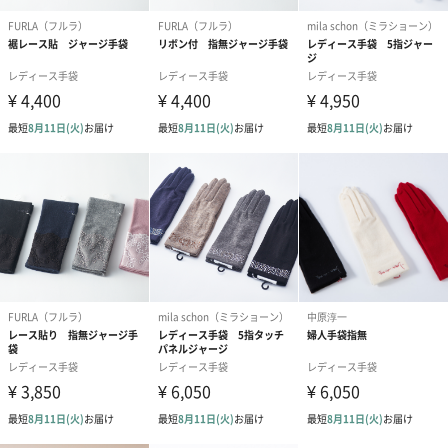
あり（280円）
メッセージカード（通常・写真・グリーティング）
誕生日や結婚祝い・出産祝いなど、様々なシーンのメッセージカ
ードを同梱します。
メッセージカードや封筒のデザインは一部変更する場合がありま
す。
写真付きメッセージカ
写真付きメッセージカ
【誕生日】Hap
ード（680円）
ード（Thank you）ピ
Birthday ホ
ンク（680円）
刷なし）（11