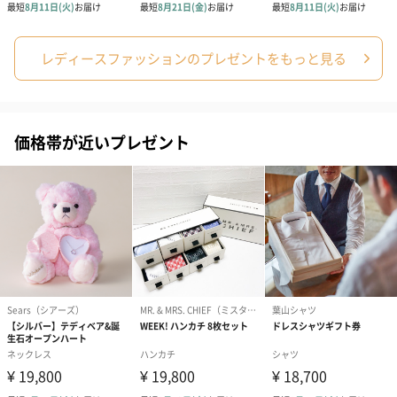
円）
り〜 3号（86
レディースファッションのプレゼントをもっと見る
スキンケアグッズ
スキンケアグッズを同梱してお届けします。
価格帯が近いプレゼント
ハンドクリーム3本セッ
シャワージェル＆ハン
シャワージェ
ト【ありがとう】
ドクリーム（ピンクグ
ドクリーム（
（1,100円）
レープフルーツ）
ッシュローズ）（
（2,145円）
円）