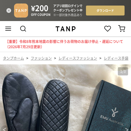
【重要】令和8年熊本地震の影響に伴うお荷物のお届け停止・遅延について
（2026年7月29日更新）
タンプホーム
>
ファッション
>
レディースファッション
>
レディース手袋
1
/
3