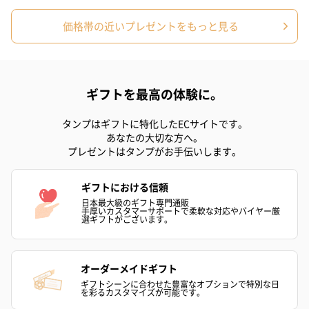
価格帯の近いプレゼントをもっと見る
フラッグカプセル：イ
フラッグカプセル：イ
ショートイン
ンセンススティック
ンセンススティック
（GRAPE AND
（END）（880円）
（St.OSMANTHUS）
（880円）
ギフトを最高の体験に。
（880円）
タンプはギフトに特化したECサイトです。
あなたの大切な方へ。
お酒
プレゼントはタンプがお手伝いします。
お酒を同梱してお届けいたします。
※20歳未満の方への酒類の販売はいたしません。
ギフトにおける信頼
日本最大級のギフト専門通販
手厚いカスタマーサポートで柔軟な対応やバイヤー厳
選ギフトがございます。
オーダーメイドギフト
ギフトシーンに合わせた豊富なオプションで特別な日
を彩るカスタマイズが可能です。