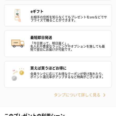
プレミアムビール イネ
実楽山田錦 特別純米
ジョニ－ウォ
ディット（712円）
酒（655円）
ブラック１２年（
eギフト
円）
お相手の住所を知らなくてもプレゼントをsnsなどでサ
プライズで贈ることができます。
おつまみ・その他
最短即日発送
お酒にぴったりのおつまみ・サプリを同梱してお届けいたしま
「今日買って、明日届く」。
名入れや豊富なラッピングやオプションを施しても最
す。
短で翌日にお届けが可能です。
買えば買うほどお得に
会員ランクに応じてお得なクーポンが受け取れたり、
ポイント還元率がアップするなど特典がございます。
タンプについて詳しく見る
いぶりがっことチーズ
ごろっとうまみ チーズ
しょっつるナッ
のオイル漬（981円）
のオイル漬（塩麹&レモ
円）
ン）（981円）
このプレゼントの利用シーン