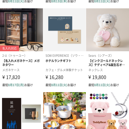
リラックスグッズ
リラックスグッズを同梱してお届けします。
かき氷入浴剤4点セット
かき氷入浴剤4点セット
バスフラワー
（ブルー）（748円）
（イエロー）（748円）
【Thank you】
円）
ハンドタオル・ハンカチ
ハンドタオル・ハンカチを同梱してお届けいたします。ギフトへ
の＋αにおすすめです。