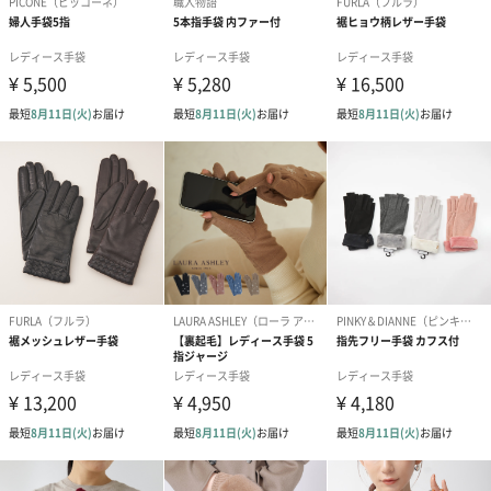
※9-15時にご注文いただく場合、最短のお届け可能日が通常より
も1日遅くなります。
シーズンブーケ（ひま
ブーケ（ホワイトグリ
ブーケ（ピン
わり）（1,880円）
ーン）（1,650円）
（1,650円）
ドライフラワー・プリザーブドフラワー
自然のお花で作ったドライフラワー・プリザーブドフラワーを同
梱します。
一部花材が写真と異なる場合がございます。予めご了承くださ
い。パッケージに入れてお届けします。