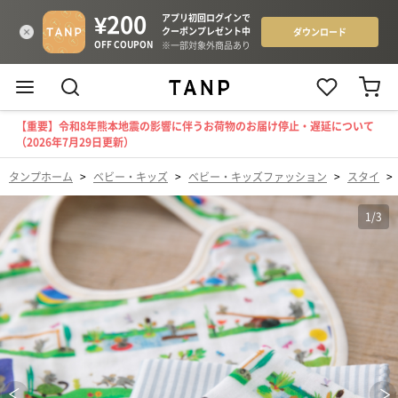
【重要】令和8年熊本地震の影響に伴うお荷物のお届け停止・遅延について
（2026年7月29日更新）
タンプホーム
>
ベビー・キッズ
>
ベビー・キッズファッション
>
スタイ
>
1
/
3