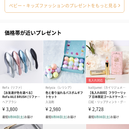
ベビー・キッズファッションのプレゼントをもっと見る
紅茶・コーヒー・スイーツ
価格帯が近いプレゼント
紅茶・コーヒー・スイーツを同梱してお届けいたします。ギフト
への＋αにおすすめです。
アールグレイ（HAPPY
アールグレイティー
フルーツティー
BIRTHDAY TO YOU）
（660円）
円）
（660円）