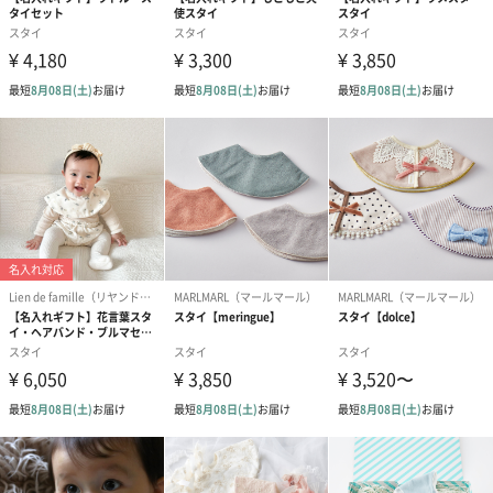
写真付きメッセージカ
写真付きメッセージカ
【誕生日】Hap
ード（680円）
ード（Thank you）ピ
Birthday ホ
ンク（680円）
刷なし）（11
包装紙
ラッピングを施してお届けいたします。
ゴールド（390円）
ピンク（390円）
グリーン（39