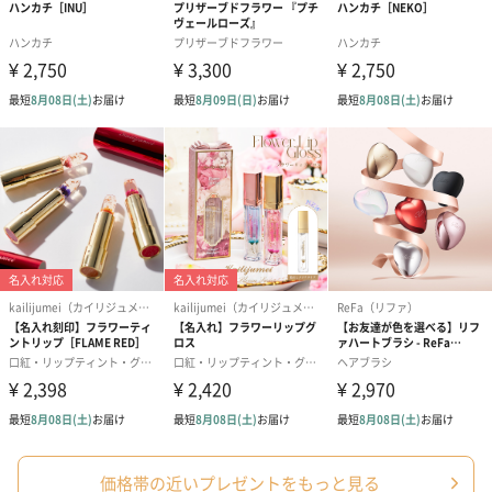
ハンドクリーム3本セッ
シャワージェル＆ハン
シャワージェ
ト【ありがとう】
ドクリーム（ピンクグ
ドクリーム（
（1,100円）
レープフルーツ）
ッシュローズ）（
（2,145円）
円）
リラックスグッズ
リラックスグッズを同梱してお届けします。
価格帯の近いプレゼントをもっと見る