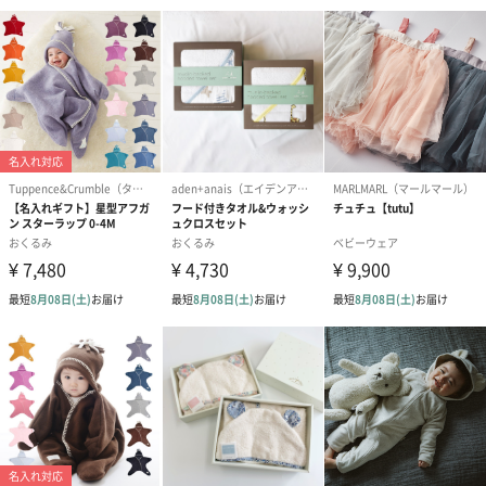
シーズンブーケ（ひま
ブーケ（ホワイトグリ
ブーケ（ピン
わり）（1,880円）
ーン）（1,650円）
（1,650円）
ドライフラワー・プリザーブドフラワー
自然のお花で作ったドライフラワー・プリザーブドフラワーを同
梱します。
一部花材が写真と異なる場合がございます。予めご了承くださ
い。パッケージに入れてお届けします。