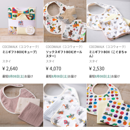
COCOWALK（ココウォーク）
COCOWALKでは、エプロンやバッグ、ポーチ、ベビーアイテム、
ハンカチ、デイリーウェアなどのオリジナル商品を展開していま
す。企画部では「こんな商品あったら良いな」という目線でアイ
デアを出し合い、毎シーズン、季節やトレンドに応じて新しい商
品を展開しています。
また、COCOWALKのオリジナル商品は、毎日身に付けたり使用す
るものだからこそ、見た目の可愛さだけでなく、触り心地や着心
地、機能性などのすべてを追求し続けています。一つひとつ丁寧
に作った自慢のオリジナル商品を、ぜひ店頭で手に取ってお確か
めください。
商品詳細情報