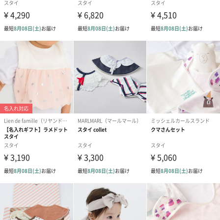
しいギフトオプションをご用意いたしました。
商品と同梱してお届けいたします。
絵本&うさぎ（ピンク）
ノンカフェインフルー
葉酸入りデカ
（2,702円）
ツティー（562円）
ヒー（875円）
ベビーグッズ
出産祝いギフトへの＋αにおすすめです。新生児〜1歳ごろまでの
赤ちゃん向けのアイテムをご用意しました。
商品と同梱してお届けいたします。