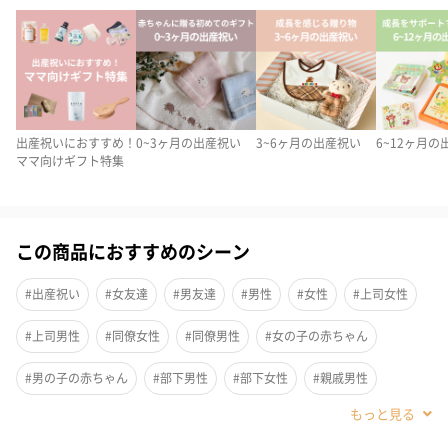
出産祝いにおすすめ！
0~3ヶ月の出産祝い
3~6ヶ月の出産祝い
6~12ヶ月の
ママ向けギフト特集
この商品におすすめのシーン
#出産祝い
#女友達
#男友達
#男性
#女性
#上司女性
スタイとガーゼハンカチ2枚が入ったお手軽なギフトセットです。
#上司男性
#同僚女性
#同僚男性
#女の子の赤ちゃん
使う頻度の高いものだから何枚あっても助かり、お母さん・お父
#男の子の赤ちゃん
#部下男性
#部下女性
#親戚男性
さんにも喜ばれます。
#親戚女性
#20代前半
#20代後半
#30代
#40代