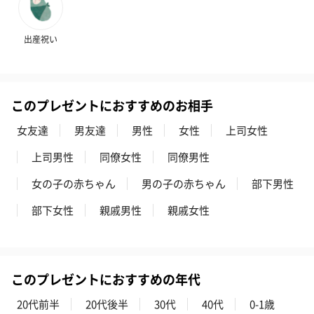
（880円）
出産祝い
おつまみ・その他
お酒にぴったりのおつまみ・サプリを同梱してお届けいたしま
す。
このプレゼントにおすすめのお相手
女友達
男友達
男性
女性
上司女性
上司男性
同僚女性
同僚男性
女の子の赤ちゃん
男の子の赤ちゃん
部下男性
部下女性
親戚男性
親戚女性
いぶりがっことチーズ
ごろっとうまみ チーズ
しょっつるナッ
のオイル漬（981円）
のオイル漬（塩麹&レモ
円）
ン）（981円）
このプレゼントにおすすめの年代
20代前半
20代後半
30代
40代
0-1歳