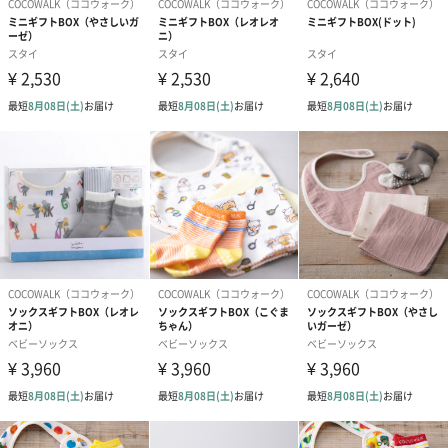
素材／繊維
スタイ:綿100%
ハンカチ:綿100%
サイズ
スタイ:25×21㎝
ハンカチ:25×25㎝
外装サイズ
幅3.5cm、縦15cm、高さ15cm
対象年齢
0歳～3歳(個人差あり)
商品オプション情報
紙袋
お渡し用の紙袋です。
商品に合わせたサイズをお届けします。