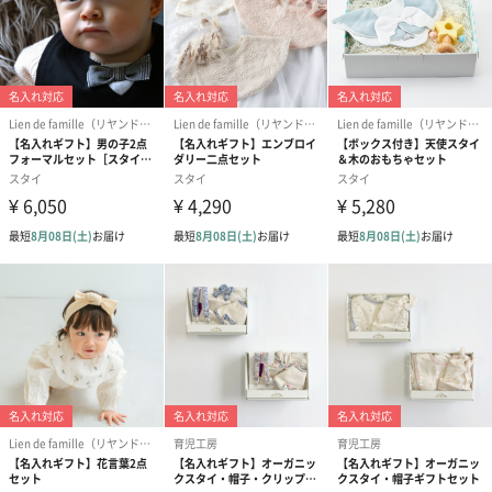
のしカード
商品の形質上、のしを直接添付できない商品にのし風のカードを
同梱します。
※のし下はご記入いただけません。
※カードのデザインは一部変更する場合があります。
結婚祝い（御結婚御
出産祝い（御出産御
内祝い_蝶結び
祝）（110円）
祝）（110円）
（110円）
出産祝いちょい足しギフト
出産祝いギフトへの＋αにおすすめです。お母様にもお子様にも嬉