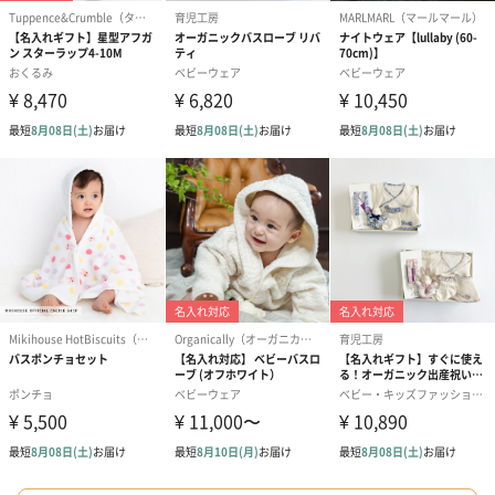
プリザーブドフラワー
プリザーブドフラワー
アミュレット 
ブーケ（ピンク）
ブーケ（ブルー）
ク）（1,500円
（2,580円）
（2,580円）
ぬいぐるみ
愛らしいぬいぐるみを同梱してお届けします。
誕生日・記念日・出産祝いなどのシーンにおすすめです。
フラワーテディベア
テディベア（バニラ）
テディベア（
（2,390円）
（1,760円）
ル）（1,760円