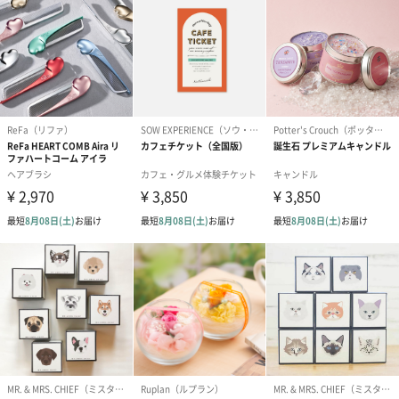
スイーツ
スイーツを同梱してお届けいたします。ギフトへの＋αにおすすめ
です。
ゼリーバウム カット
麦わらパンダバウム
3層デザート 
（レモン＆紅茶）（432
（バナナ味）（540円）
ェ〜国産フル
円）
り〜 3号（86
スキンケアグッズ
スキンケアグッズを同梱してお届けします。