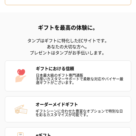
ギフトを最高の体験に。
かき氷入浴剤4点セット
かき氷入浴剤4点セット
バスフラワー
タンプはギフトに特化したECサイトです。
（ブルー）（748円）
（イエロー）（748円）
【Thank you】
あなたの大切な方へ。
円）
プレゼントはタンプがお手伝いします。
ギフトにおける信頼
日本最大級のギフト専門通販
ハンドタオル・ハンカチ
手厚いカスタマーサポートで柔軟な対応やバイヤー厳
選ギフトがございます。
ハンドタオル・ハンカチを同梱してお届けいたします。ギフトへ
の＋αにおすすめです。
オーダーメイドギフト
ギフトシーンに合わせた豊富なオプションで特別な日
を彩るカスタマイズが可能です。
eギフト