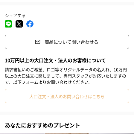
#0-1歳
#2歳
専用のボックスに入っているので、出産祝いやちょっとしたプレ
ゼントにおすすめ。
シェアする
お手入れについて
商品について問い合わせる
○洗濯機使用時はネットを使用してください。
10万円以上の大口注文・法人のお客様について
〇初めのうち多少の色落ちは避けられませんので、淡・白物と一
請求書払いのご希望、ロゴ等オリジナルデータの名入れ、10万円
緒の洗濯は避けてください。
以上の大口注文に関しまして、専門スタッフが対応いたしますの
〇洗濯の後、多少の縮みが発生することがあります。
で、以下フォームよりお問い合わせください。
〇洗濯後は積み重ねて放置することなく、形を整えて干してくだ
さい。
大口注文・法人のお問い合わせはこちら
〇淡色のものは、蛍光増白剤のご使用はお避け下さい。
〇乾燥機のご使用は縮みますのでお避け下さい。
〇アイロン使用の際は、あて布を使用してください。
あなたにおすすめのプレゼント