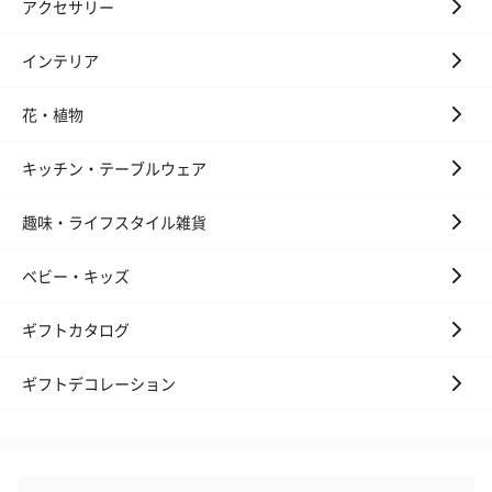
アクセサリー
インテリア
キャンドル・お香
キャンドル・お香を同梱してお届けいたします。
花・植物
キッチン・テーブルウェア
趣味・ライフスタイル雑貨
ベビー・キッズ
フラッグカプセル：イ
フラッグカプセル：イ
ショートイン
ギフトカタログ
ンセンススティック
ンセンススティック
（GRAPE AND
（END）（880円）
（St.OSMANTHUS）
（880円）
ギフトデコレーション
（880円）
おつまみ・その他