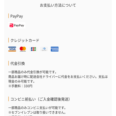
お酒にぴったりのおつまみ・サプリを同梱してお届けいたしま
お支払い方法について
す。
PayPay
クレジットカード
いぶりがっことチーズ
ごろっとうまみ チーズ
しょっつるナッ
代金引換
のオイル漬（981円）
のオイル漬（塩麹&レモ
円）
ン）（981円）
一部商品のみ代金引換が可能です。
商品お届け時に配送会社ドライバーに代金をお支払いください。支払は
現金のみ可能です。
※手数料：330円
コンビニ前払い（ご入金確認後発送）
一部商品のみコンビニ支払いが可能です。
※セブンイレブンは取り扱いできません。