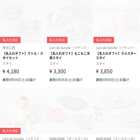
Blue
ギフトにぴったり
パッケージにお入れしてお届けするので、そのままギフトとして
相手の方にお渡しいただけます。また、エプロンをご使用後、汚
れた後もパッケージにしまうことができるので、持ち運びにも便
利です。
Leapepe（レアぺぺ）
「Lea」＝喜び・幸せ 「pepe」＝赤ちゃん
この２つの言葉を合わせたブランド名には、すべての赤ちゃんが