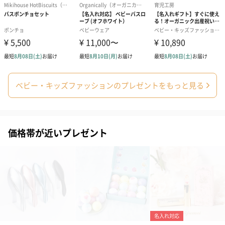
絵本&うさぎ（ピンク）
ノンカフェインフルー
葉酸入りデカ
（2,702円）
ツティー（562円）
ヒー（875円）
ベビー・キッズファッションのプレゼントをもっと見る
生花
生花のブーケを同梱します。
※9-15時にご注文いただく場合、最短のお届け可能日が通常より
も1日遅くなります。
価格帯が近いプレゼント
シーズンブーケ（ひま
ブーケ（ホワイトグリ
ブーケ（ピン