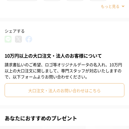
#親戚女性
#20代前半
#20代後半
#30代
#40代
撥水加工で汚れ防止
#0-1歳
#2歳
モグモグエプロンはナイロンの生地に撥水加工が施されていま
シェアする
す。これにより、食べこぼしや飲みこぼしの汚れが付きにくく、
赤ちゃんも親も安心して食事が楽しめます。
10万円以上の大口注文・法人のお客様について
請求書払いのご希望、ロゴ等オリジナルデータの名入れ、10万円
収納ポーチ付き＆ポケット機能で便利
以上の大口注文に関しまして、専門スタッフが対応いたしますの
で、以下フォームよりお問い合わせください。
裾部分をひっくり返すとポケットになり、食べこぼしをしっかり
キャッチ。さらに収納ポーチが付いているので、外出時や旅行先
大口注文・法人のお問い合わせはこちら
での食事にも大変便利。デザインもおしゃれで、子供が喜ぶこと
間違いなしのアイテムです。
あなたにおすすめのプレゼント
Chacol