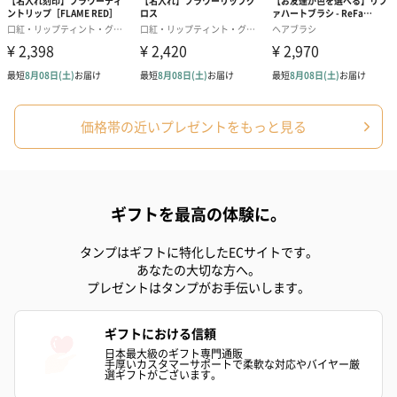
紅茶・コーヒー・スイーツを同梱してお届けいたします。ギフト
への＋αにおすすめです。
価格帯の近いプレゼントをもっと見る
アールグレイ（HAPPY
アールグレイティー
フルーツティー
ギフトを最高の体験に。
BIRTHDAY TO YOU）
（660円）
円）
（660円）
タンプはギフトに特化したECサイトです。
あなたの大切な方へ。
プレゼントはタンプがお手伝いします。
ギフトにおける信頼
スイーツ
日本最大級のギフト専門通販
手厚いカスタマーサポートで柔軟な対応やバイヤー厳
スイーツを同梱してお届けいたします。ギフトへの＋αにおすすめ
選ギフトがございます。
です。