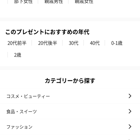
部下女性
親戚男性
親戚女性
かき氷入浴剤4点セット
かき氷入浴剤4点セット
バスフラワー
（ブルー）（748円）
（イエロー）（748円）
【Thank you】
円）
このプレゼントにおすすめの年代
20代前半
20代後半
30代
40代
0-1歳
ハンドタオル・ハンカチ
2歳
ハンドタオル・ハンカチを同梱してお届けいたします。ギフトへ
の＋αにおすすめです。
カテゴリーから探す
コスメ・ビューティー
食品・スイーツ
花束ハンドタオル（ピ
花束ハンドタオル（ブ
花束ハンドタ
ファッション
ンク）（1,760円）
ルー）（1,760円）
ワイト）（1,7