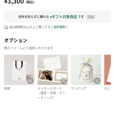
¥3,300
（税込）
eギフト対象商品
住所を知らずに贈れる
です
（
詳細
）
20,000円
以上ご購入すると
送料無料！
(税込)
オプション
購入フォームにて選択いただけます
紙袋
メッセージカード
ラッピング
のしカ
（通常・写真・グリ
ーティング）