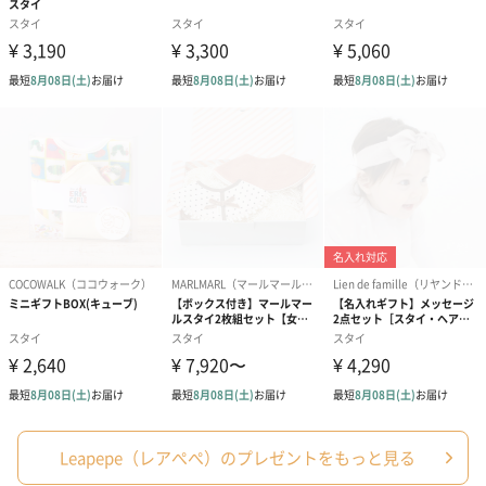
メッセージカード（通常・写真・グリーティング）
誕生日や結婚祝い・出産祝いなど、様々なシーンのメッセージカ
ードを同梱します。
メッセージカードや封筒のデザインは一部変更する場合がありま
す。
写真付きメッセージカ
写真付きメッセージカ
【誕生日】Hap
ード（680円）
ード（Thank you）ピ
Birthday ホ
ンク（680円）
刷なし）（11
ラッピング
Leapepe（レアぺぺ）のプレゼントをもっと見る
ギフトラッピングを施してお届けします。