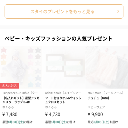
スタイのプレゼントをもっと見る
ベビー・キッズファッションの人気プレゼント
コットン巾着 【誕生
コットン巾着 【誕生
コットン巾着 
日】（グレー）L（600
日】（スモーキーピン
とう】 L（60
円）
ク）L（600円）
のしカード
商品の形質上、のしを直接添付できない商品にのし風のカードを
同梱します。
※のし下はご記入いただけません。
※カードのデザインは一部変更する場合があります。