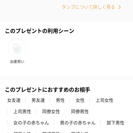
タンプについて詳しく見る
ハンドクリーム3本セッ
シャワージェル＆ハン
シャワージェ
このプレゼントの利用シーン
ト【ありがとう】
ドクリーム（ピンクグ
ドクリーム（
（1,100円）
レープフルーツ）
ッシュローズ）（
（2,145円）
円）
出産祝い
リラックスグッズ
リラックスグッズを同梱してお届けします。
このプレゼントにおすすめのお相手
女友達
男友達
男性
女性
上司女性
上司男性
同僚女性
同僚男性
女の子の赤ちゃん
男の子の赤ちゃん
部下男性