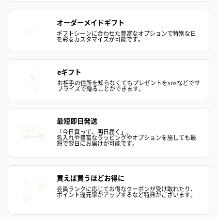
オーダーメイドギフト
ギフトシーンに合わせた豊富なオプションで特別な日
を彩るカスタマイズが可能です。
eギフト
お相手の住所を知らなくてもプレゼントをsnsなどでサ
プライズで贈ることができます。
ゼリーバウム カット
麦わらパンダバウム
3層デザート 
（レモン＆紅茶）（432
（バナナ味）（540円）
ェ〜国産フル
円）
り〜 3号（86
最短即日発送
「今日買って、明日届く」。
名入れや豊富なラッピングやオプションを施しても最
短で翌日にお届けが可能です。
スキンケアグッズ
スキンケアグッズを同梱してお届けします。
買えば買うほどお得に
会員ランクに応じてお得なクーポンが受け取れたり、
ポイント還元率がアップするなど特典がございます。