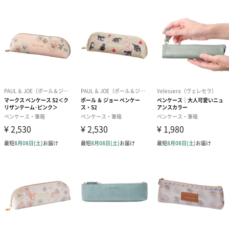
写真付きメッセージカ
写真付きメッセージカ
【誕生日】Hap
ード（680円）
ード（Thank you）ピ
Birthday ホ
ンク（680円）
刷なし）（11
ラッピング
ギフトラッピングを施してお届けいたします。