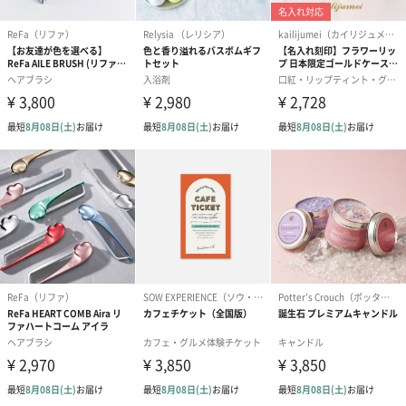
です。
ゼリーバウム カット
麦わらパンダバウム
3層デザート 
（レモン＆紅茶）（432
（バナナ味）（540円）
ェ〜国産フル
円）
り〜 3号（86
スキンケアグッズ
スキンケアグッズを同梱してお届けします。