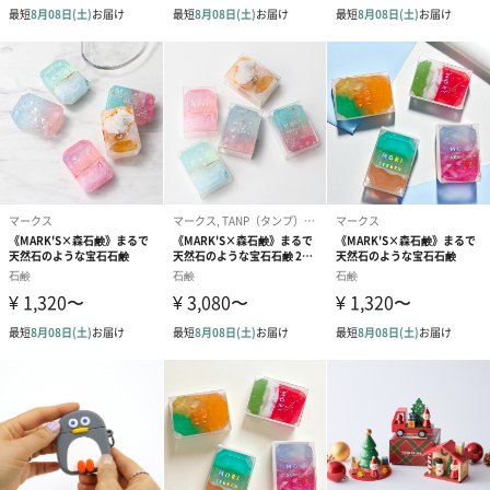
商品オプション情報
お届けボックスオプション
配送用のダンボールを装飾いたします。お相手のご住所に直接お
送りする際に人気のオプションです。お相手に直接手渡しする場
合は、紙袋との併用もおすすめです。
ダンボール装飾（ひま
ダンボール装飾（チュ
ダンボール装
わり）（720円）
ーリップ）（720円）
イトピンク×
ト）（580円）