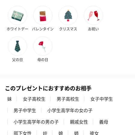
ホワイトデー
バレンタイン
クリスマス
お祝い
いぶりがっことチーズ
ごろっとうまみ チーズ
しょっつるナッ
のオイル漬（981円）
のオイル漬（塩麹&レモ
円）
父の日
母の日
ン）（981円）
このプレゼントにおすすめのお相手
妹
女子高校生
男子高校生
女子中学生
男子中学生
小学生高学年の女の子
小学生高学年の男の子
親戚女性
義母
部下女性
姪
娘
姉
彼女