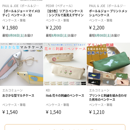
コットン巾着 【誕生
コットン巾着 【誕生
コットン巾着 
日】（グレー）M（550
日】（スモーキーピン
とう】 M（55
円）
ク）M（550円）
生花
生花のブーケを同梱します。
※9-15時にご注文いただく場合、最短のお届け可能日が通常より
も1日遅くなります。