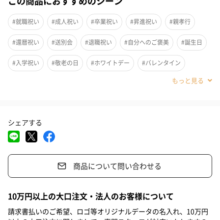
この商品におすすめのシーン
#就職祝い
#成人祝い
#卒業祝い
#昇進祝い
#親孝行
#還暦祝い
#送別会
#退職祝い
#自分へのご褒美
#誕生日
#入学祝い
#敬老の日
#ホワイトデー
#バレンタイン
#クリスマス
#お祝い
#父の日
#母の日
#妹
#女子高校生
#男子高校生
#女子中学生
#男子中学生
愛嬌あふれるキャラクターたちが、私たちを日々癒してくれる、
シェアする
#小学生高学年の女の子
#小学生高学年の男の子
#親戚女性
「ブランチブラザー」シリーズの、ダックモチーフのペンケース
です。
#義母
#部下女性
#姪
#娘
#姉
#彼女
#女子大学生
商品について問い合わせる
これがあるだけで机上が賑やかになるような、キュートなデザイ
#同僚女性
#上司女性
#祖母
#母親
#妻
#夫
#女性
ン。背面の開閉しやすいジッパーは、中身がよく見え、取り出し
#男性
#男友達
#女友達
#彼氏
#10代
#20代前半
やすい大きめサイズです。筆記用具だけでなく、充電器など様々
10万円以上の大口注文・法人のお客様について
なモノの収納ケースとしてもおすすめです。
#20代後半
#30代
#40代
#50代
#60代
#70代
請求書払いのご希望、ロゴ等オリジナルデータの名入れ、10万円