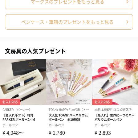
マークスのプレゼントをもっと見る
シーズンブーケ（ひま
ブーケ（ホワイトグリ
ブーケ（ピン
わり）（1,880円）
ーン）（1,650円）
（1,650円）
ペンケース・筆箱のプレゼントをもっと見る
ドライフラワー・プリザーブドフラワー
自然のお花で作ったドライフラワー・プリザーブドフラワーを同
文房具の人気プレゼント
梱します。
一部花材が写真と異なる場合がございます。予めご了承くださ
い。パッケージに入れてお届けします。
プリザーブドフラワー
プリザーブドフラワー
アミュレット 
ブーケ（ピンク）
ブーケ（ブルー）
ク）（1,500円
（2,580円）
（2,580円）