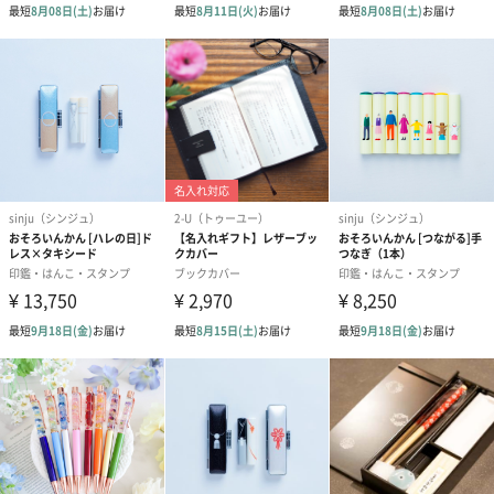
ぬいぐるみ
愛らしいぬいぐるみを同梱してお届けします。
誕生日・記念日・出産祝いなどのシーンにおすすめです。
フラワーテディベア
テディベア（バニラ）
テディベア（
（2,390円）
（1,760円）
ル）（1,760円
紅茶・コーヒー・スイーツ