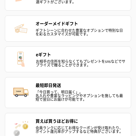
選ギフトがございます。
オーダーメイドギフト
キャンドル・お香
ギフトシーンに合わせた豊富なオプションで特別な日
を彩るカスタマイズが可能です。
キャンドル・お香を同梱してお届けいたします。
eギフト
お相手の住所を知らなくてもプレゼントをsnsなどでサ
プライズで贈ることができます。
最短即日発送
「今日買って、明日届く」。
フラッグカプセル：イ
フラッグカプセル：イ
ショートイン
名入れや豊富なラッピングやオプションを施しても最
短で翌日にお届けが可能です。
ンセンススティック
ンセンススティック
（GRAPE AND
（END）（880円）
（St.OSMANTHUS）
（880円）
（880円）
買えば買うほどお得に
会員ランクに応じてお得なクーポンが受け取れたり、
ポイント還元率がアップするなど特典がございます。