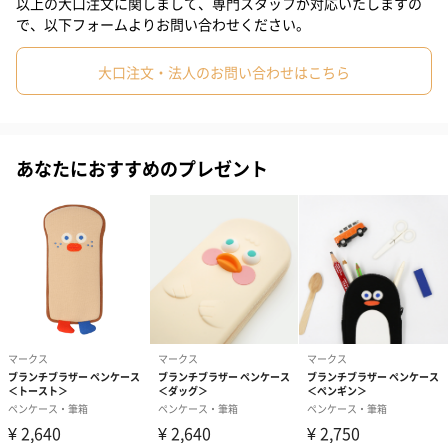
以上の大口注文に関しまして、専門スタッフが対応いたしますの
#80代
#90代
で、以下フォームよりお問い合わせください。
2色をご用意
大口注文・法人のお問い合わせはこちら
ダック・ブラック
あなたにおすすめのプレゼント
ダック・イエロー
商品詳細情報
サイズ
縦26.0cmX横16.0cmX厚さ2.5cm
重量
約50g
素材
コットン・メタル