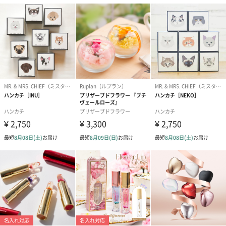
ハンドクリーム3本セッ
シャワージェル＆ハン
シャワージェ
ト【ありがとう】
ドクリーム（ピンクグ
ドクリーム（
（1,100円）
レープフルーツ）
ッシュローズ）（
（2,145円）
円）
リラックスグッズ
リラックスグッズを同梱してお届けします。