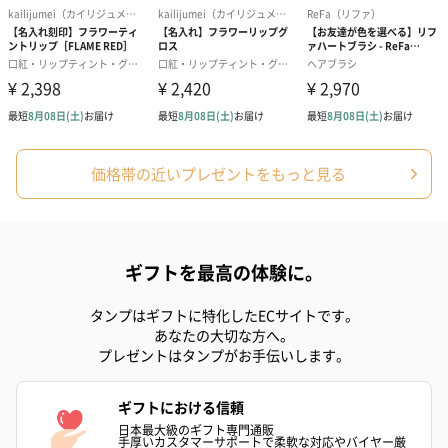
かき氷入浴剤4点セット
かき氷入浴剤4点セット
バスフラワー
（ブルー）（748円）
（イエロー）（748円）
【Thank you】
円）
ハンドタオル・ハンカチ
価格帯の近いプレゼントをもっと見る
ハンドタオル・ハンカチを同梱してお届けいたします。ギフトへ
の＋αにおすすめです。
ギフトを最高の体験に。
タンプはギフトに特化したECサイトです。
あなたの大切な方へ。
プレゼントはタンプがお手伝いします。
ギフトにおける信頼
花束ハンドタオル（ピ
花束ハンドタオル（ブ
花束ハンドタ
日本最大級のギフト専門通販
ンク）（1,760円）
ルー）（1,760円）
ワイト）（1,7
手厚いカスタマーサポートで柔軟な対応やバイヤー厳