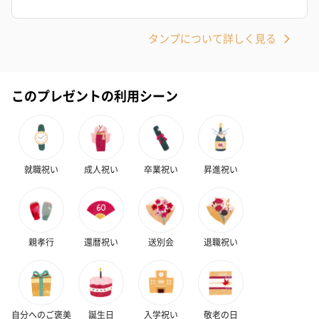
お酒
お酒を同梱してお届けいたします。
タンプについて詳しく見る
※20歳未満の方への酒類の販売はいたしません。
このプレゼントの利用シーン
就職祝い
成人祝い
卒業祝い
昇進祝い
プレミアムビール イネ
実楽山田錦 特別純米
ジョニ－ウォ
ディット（712円）
酒（655円）
ブラック１２年（
円）
親孝行
還暦祝い
送別会
退職祝い
おつまみ・その他
お酒にぴったりのおつまみ・サプリを同梱してお届けいたしま
す。
自分へのご褒美
誕生日
入学祝い
敬老の日