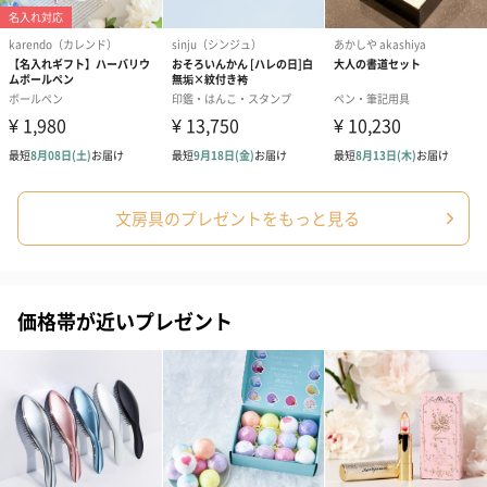
紅茶・コーヒー・スイーツを同梱してお届けいたします。ギフト
への＋αにおすすめです。
文房具のプレゼントをもっと見る
アールグレイ（HAPPY
アールグレイティー
フルーツティー
BIRTHDAY TO YOU）
（660円）
円）
（660円）
価格帯が近いプレゼント
スイーツ
スイーツを同梱してお届けいたします。ギフトへの＋αにおすすめ