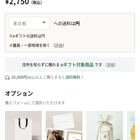
¥2,750
（税込）
eギフト対象商品
住所を知らずに贈れる
です
（
詳細
）
20,000円
以上ご購入すると
送料無料！
(税込)
オプション
購入フォームにて選択いただけます