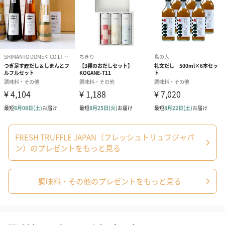
写真付きメッセージカ
写真付きメッセージカ
【誕生日】Hap
ード（680円）
ード（Thank you）ピ
Birthday ホ
ンク（680円）
刷なし）（11
包装紙
ラッピングを施してお届けいたします。
FRESH TRUFFLE JAPAN（フレッシュトリュフジャパ
ン）のプレゼントをもっと見る
調味料・その他のプレゼントをもっと見る
ゴールド（390円）
ピンク（390円）
グリーン（39