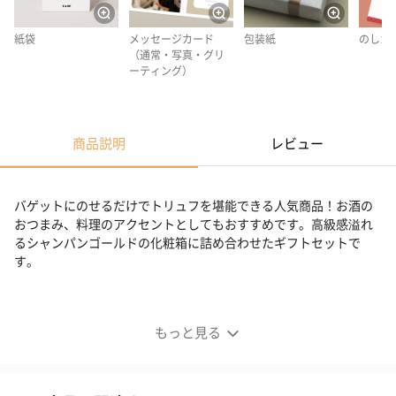
紙袋
メッセージカード
包装紙
のしカ
（通常・写真・グリ
ーティング）
商品説明
レビュー
バゲットにのせるだけでトリュフを堪能できる人気商品！お酒の
おつまみ、料理のアクセントとしてもおすすめです。高級感溢れ
るシャンパンゴールドの化粧箱に詰め合わせたギフトセットで
す。
人気トリュフグルメのギフトセット
もっと見る
リピート率の高い人気トリュフグルメ「白トリュフチーズクリー
ム」「黒トリュフポルチーニディップ」の２点を高級感溢れるシ
ャンパンゴールドの化粧箱に詰め合わせたギフトセットです。