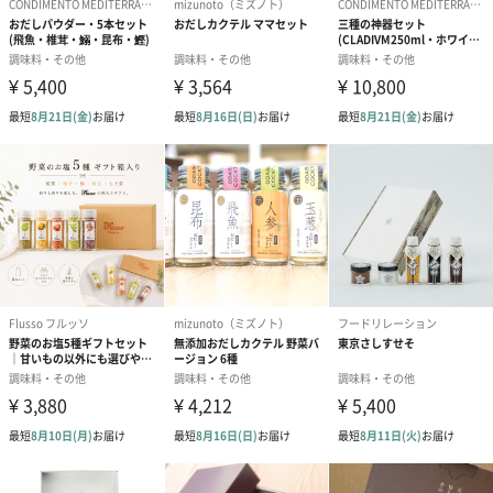
内容量
50g×2個
配送方法（常
常温
温・冷蔵・冷
凍）
箱の外寸
縦15cm×横12cm×高さ5.5cm
保存方法
開栓前は高温や直射日光を避けた涼しい所で常温保
存。
開栓後は冷蔵庫に保存しお早めにお召し上がりくださ
い。
商品オプション情報
お届けボックスオプション
配送用のダンボールを装飾いたします。お相手のご住所に直接お
送りする際に人気のオプションです。お相手に直接手渡しする場
合は、紙袋との併用もおすすめです。