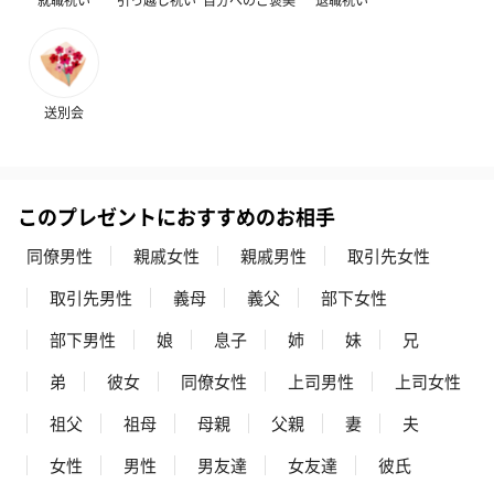
フラッグカプセル：イ
フラッグカプセル：イ
ショートイン
ンセンススティック
ンセンススティック
（GRAPE AND
（END）（880円）
（St.OSMANTHUS）
（880円）
（880円）
送別会
お酒
このプレゼントにおすすめのお相手
お酒を同梱してお届けいたします。
※20歳未満の方への酒類の販売はいたしません。
同僚男性
親戚女性
親戚男性
取引先女性
取引先男性
義母
義父
部下女性
部下男性
娘
息子
姉
妹
兄
弟
彼女
同僚女性
上司男性
上司女性
祖父
祖母
母親
父親
妻
夫
プレミアムビール イネ
実楽山田錦 特別純米
ジョニ－ウォ
女性
男性
男友達
女友達
彼氏
ディット（712円）
酒（655円）
ブラック１２年（