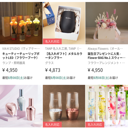
プリザーブドフラワー
プリザーブドフラワー
アミュレット 
ブーケ（ピンク）
ブーケ（ブルー）
ク）（1,500円
（2,580円）
（2,580円）
ぬいぐるみ
愛らしいぬいぐるみを同梱してお届けします。
誕生日・記念日・出産祝いなどのシーンにおすすめです。