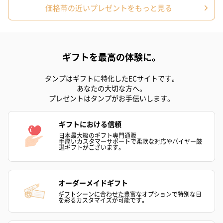
価格帯の近いプレゼントをもっと見る
ギフトを最高の体験に。
スイーツ
スイーツを同梱してお届けいたします。ギフトへの＋αにおすすめ
タンプはギフトに特化したECサイトです。
です。
あなたの大切な方へ。
プレゼントはタンプがお手伝いします。
ギフトにおける信頼
日本最大級のギフト専門通販
手厚いカスタマーサポートで柔軟な対応やバイヤー厳
選ギフトがございます。
ゼリーバウム カット
麦わらパンダバウム
3層デザート 
オーダーメイドギフト
（レモン＆紅茶）（432
（バナナ味）（540円）
ェ〜国産フル
ギフトシーンに合わせた豊富なオプションで特別な日
を彩るカスタマイズが可能です。
円）
り〜 3号（86