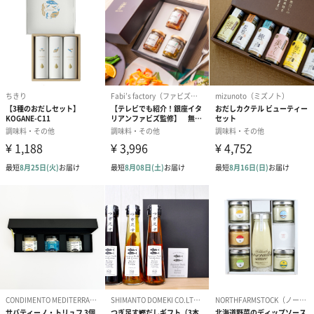
ダンボール装飾（ひま
ダンボール装飾（チュ
ダンボール装
わり）（720円）
ーリップ）（720円）
イトピンク×
ト）（580円）
紙袋
お渡し用の紙袋です。
商品に合わせたサイズをお届けします。