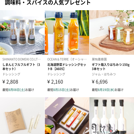
調味料・スパイスの人気プレゼント
のしカード
商品の形質上、のしを直接添付できない商品にのし風のカードを
同梱します。
※のし下はご記入いただけません。
※カードのデザインは一部変更する場合があります。
結婚祝い（御結婚御
出産祝い（御出産御
内祝い_蝶結び
祝）（110円）
祝）（110円）
（110円）
結婚祝いちょい足しギフト
結婚祝いギフトへの＋αにおすすめです。新生活を彩るギフトオプ