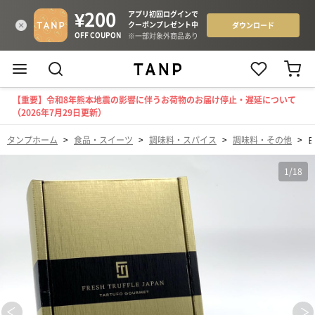
【重要】令和8年熊本地震の影響に伴うお荷物のお届け停止・遅延について
（2026年7月29日更新）
タンプホーム
>
食品・スイーツ
>
調味料・スパイス
>
調味料・その他
>
1
/
18