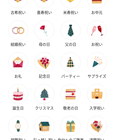
古希祝い
喜寿祝い
米寿祝い
お中元
花束ハンドタオル（ピ
花束ハンドタオル（ブ
花束ハンドタ
結婚祝い
母の日
父の日
お祝い
ンク）（1,760円）
ルー）（1,760円）
ワイト）（1,7
お礼
記念日
パーティー
サプライズ
キャンドル・お香
キャンドル・お香を同梱してお届けいたします。
誕生日
クリスマス
敬老の日
入学祝い
就職祝い
引っ越し祝い
自分へのご褒美
退職祝い