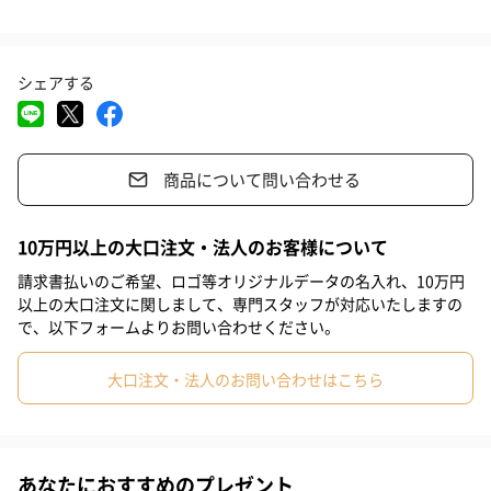
ぴったりのおつまみになる他、野菜スティックやボイル野菜のデ
#お中元
#結婚祝い
#母の日
#父の日
#お祝い
#お礼
ィップソースとしても◎
チーズ料理やリゾット、パスタの仕上げやアクセントとしてもお
シェアする
#記念日
#パーティー
#サプライズ
#誕生日
#クリスマス
薦めです。
#敬老の日
#入学祝い
#就職祝い
#引っ越し祝い
瓶を開けてそのまま食べることができるので、ホームパーティー
商品について問い合わせる
#自分へのご褒美
#退職祝い
#送別会
#同僚男性
へのおもたせや料理をしない男性へのプレゼントにも喜ばれま
す。
#親戚女性
#親戚男性
#取引先女性
#取引先男性
#義母
10万円以上の大口注文・法人のお客様について
#義父
#部下女性
#部下男性
#娘
#息子
#姉
#妹
請求書払いのご希望、ロゴ等オリジナルデータの名入れ、10万円
以上の大口注文に関しまして、専門スタッフが対応いたしますの
#兄
#弟
#彼女
#同僚女性
#上司男性
#上司女性
黒トリュフポルチーニディップ
で、以下フォームよりお問い合わせください。
シャンピニオンやポルチーニ、そして黒トリュフを使用し仕上げ
#祖父
#祖母
#母親
#父親
#妻
#夫
#女性
大口注文・法人のお問い合わせはこちら
たディップソースは、しっかりとそれぞれのマッシュルームの味
#男性
#男友達
#女友達
#彼氏
#10代
#20代前半
を感じることができる贅沢な一品。
#20代後半
#30代
#40代
#50代
#60代
#70代
クラッカーにのせるだけでワインやシャンパンとも相性抜群の豪
あなたにおすすめのプレゼント