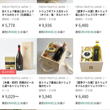
どちらもバゲットやクラッカーにのせるだけで芳醇なトリュフの
味が口いっぱいに広がり、ワインやシャンパンとの相性も抜群。
ホームパーティーの手土産や、グルメな方へのギフトに喜ばれる
こと間違いない逸品です。
【FRESH TRUFFLE JAPAN】
FRESH TRUFFLE JAPANは、これまで限られた高級レストランで
しか楽しむことができなかったフレッシュトリュフを現地イタリ
アのトリュフハンターの協力を得て独自のルートで輸入し全国へ
お届けしています。
またトリュフを使用した本格シーズニングはプロからの評価も高
く、桐箱やバスケットに詰め合わせたトリュフギフトはグルメな
方への贈り物として幅広い層に選ばれています。