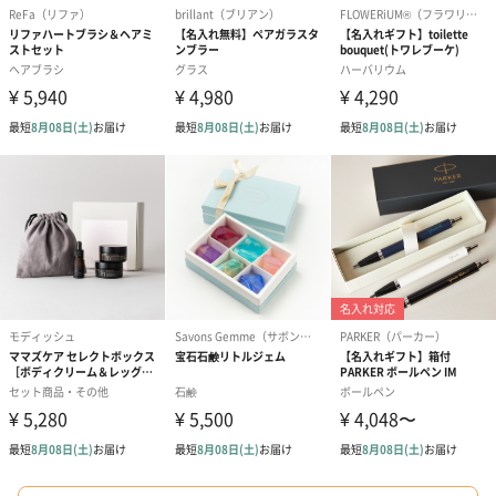
フラワーテディベア
テディベア（バニラ）
テディベア（
（2,390円）
（1,760円）
ル）（1,760円
紅茶・コーヒー・スイーツ
紅茶・コーヒー・スイーツを同梱してお届けいたします。ギフト
への＋αにおすすめです。
アールグレイ（HAPPY
アールグレイティー
フルーツティー
BIRTHDAY TO YOU）
（660円）
円）
（660円）