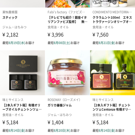
ションをご用意いたしました。
商品と同梱してお届けいたします。
ブライダルロリポップ
ブライダルロリポップ
夫婦箸と箸置
ドレス（いちご味)
タキシード（コーラ味)
（2,420円）
（1,122円）
（1,122円）
生花
生花のブーケを同梱します。
※9-15時にご注文いただく場合、最短のお届け可能日が通常より
も1日遅くなります。