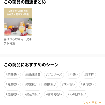
この商品の関連まとめ
どちらもバゲットやクラッカーにのせるだけで芳醇なトリュフの
味が口いっぱいに広がり、ワインやシャンパンとの相性も抜群。
ホームパーティーの手土産や、グルメな方へのギフトに喜ばれる
こと間違いない逸品です。
喜ばれるお中元・夏ギ
フト特集
白トリュフチーズクリーム
イタリアでこよなく愛されるグラナパダーノチーズをベースに最
この商品におすすめのシーン
高峰トリュフである白トリュフとシーズンの短さから日本国内で
はなかなかお目にかかれないビアンケットトリュフを加えた濃厚
#新築祝い
#結婚記念日
#プロポーズ
#内祝い
#親孝行
チーズクリームです。
#昇進祝い
#卒業祝い
#開業祝い
#成人祝い
#快気祝い
チーズとトリュフ、抜群の相性を楽しむことができる逸品。
#還暦祝い
#出産内祝い
#結婚内祝い
#その他内祝い
バゲットやクラッカーにのせるだけでワインやシャンパーニュに
#法人
#お歳暮
#古希祝い
#喜寿祝い
#米寿祝い