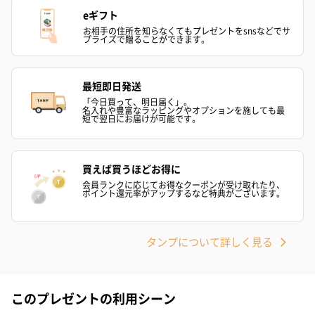
eギフト
スキンケアグッズ
お相手の住所を知らなくてもプレゼントをsnsなどでサ
プライズで贈ることができます。
スキンケアグッズを同梱してお届けします。
最短即日発送
「今日買って、明日届く」。
名入れや豊富なラッピングやオプションを施しても最
短で翌日にお届けが可能です。
買えば買うほどお得に
ハンドクリーム3本セッ
シャワージェル＆ハン
シャワージェ
会員ランクに応じてお得なクーポンが受け取れたり、
ポイント還元率がアップするなど特典がございます。
ト【ありがとう】
ドクリーム（ピンクグ
ドクリーム（
（1,100円）
レープフルーツ）
ッシュローズ）（
（2,145円）
円）
タンプについて詳しく見る
リラックスグッズ
このプレゼントの利用シーン
リラックスグッズを同梱してお届けします。