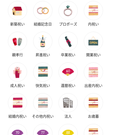
新築祝い
結婚記念日
プロポーズ
内祝い
親孝行
昇進祝い
卒業祝い
開業祝い
かき氷入浴剤4点セット
かき氷入浴剤4点セット
バスフラワー
（ブルー）（748円）
（イエロー）（748円）
【Thank you】
円）
成人祝い
快気祝い
還暦祝い
出産内祝い
ハンドタオル・ハンカチ
ハンドタオル・ハンカチを同梱してお届けいたします。ギフトへ
の＋αにおすすめです。
結婚内祝い
その他内祝い
法人
お歳暮