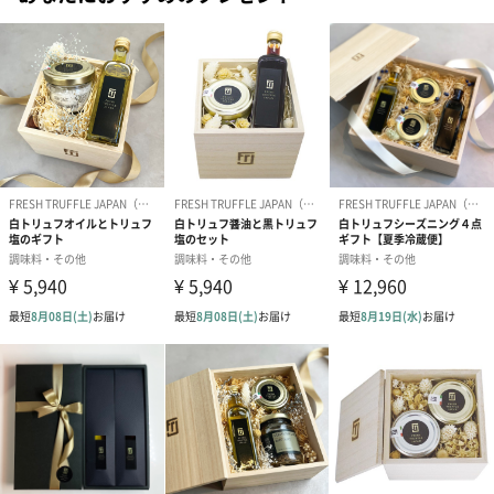
華カナッペに。 ピザや、ゆで卵にオンして食べるとクセになる美
#80代
#90代
味しさです。
チキンやお魚のグリルのソースとしてつければ、高級レストラン
顔負けの一皿になるほか、サンドイッチに挟めばリッチなトリュ
フサンドに。
様々なマッシュルームが生み出す深みのある味わいは、そのまま
お召しがるだけでも食べ応えのある逸品です。
専用のギフトボックスに入れてお届け
リピート率の高い人気トリュフグルメ「白トリュフチーズクリー
ム」「黒トリュフポルチーニディップ」の２点を高級感溢れるシ
ャンパンゴールドの化粧箱に詰め合わせたギフトセットです。