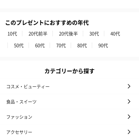
円）
このプレゼントにおすすめの年代
おつまみ・その他
10代
20代前半
20代後半
30代
40代
お酒にぴったりのおつまみ・サプリを同梱してお届けいたしま
す。
50代
60代
70代
80代
90代
カテゴリーから探す
コスメ・ビューティー
食品・スイーツ
いぶりがっことチーズ
ごろっとうまみ チーズ
しょっつるナッ
のオイル漬（981円）
のオイル漬（塩麹&レモ
円）
ン）（981円）
ファッション
アクセサリー