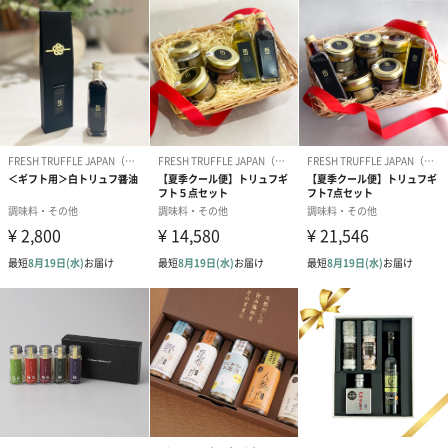
東京・青山にある‘TRUFFLE GALLERY by FRESH TRUFFLE
JAPAN’ではトリュフにまつわる展示やトリュフ自販機を設置する
など新たな取り組みを進める革新的なトリュフブランドです。
ブランド公式サイト
商品詳細情報
原材料
白トリュフチーズクリーム：生クリーム、米粉、ビア
ンケットトリュフ、グラナパダーノチーズ、白トリュ
フ、塩、香料
ボルチーニディップ：シャンピニオン、エキストラバ
ージンオリーブオイル、ポルチーニ、黒トリュフ、胡
椒、黒オリーブ、アンチョビ、香料
アレルゲン情
乳・卵
報