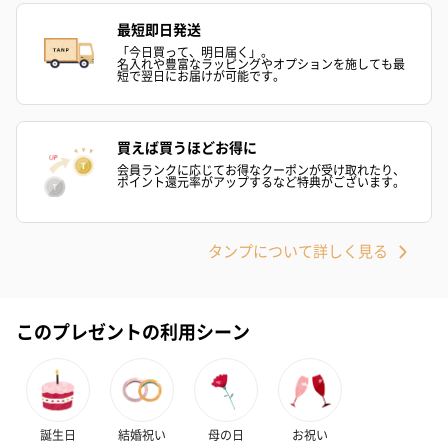
最短即日発送
「今日買って、明日届く」。
名入れや豊富なラッピングやオプションを施しても最
リラックスグッズ
短で翌日にお届けが可能です。
リラックスグッズを同梱してお届けします。
買えば買うほどお得に
会員ランクに応じてお得なクーポンが受け取れたり、
ポイント還元率がアップするなど特典がございます。
タンプについて詳しく見る
かき氷入浴剤4点セット
かき氷入浴剤4点セット
バスフラワー
（ブルー）（748円）
（イエロー）（748円）
【Thank you】
このプレゼントの利用シーン
円）
誕生日
結婚祝い
母の日
お祝い
ハンドタオル・ハンカチ