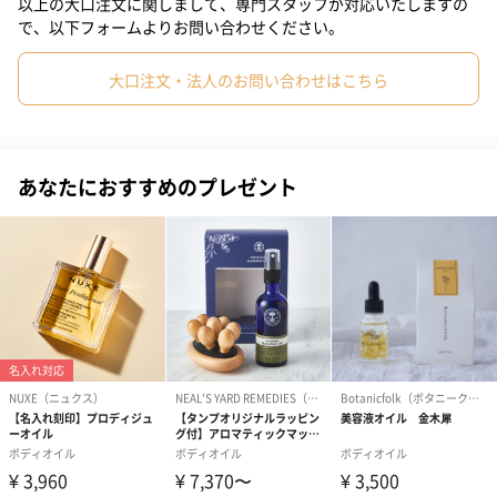
液体や固形として、お好みに合わせてご使用いただけます。
以上の大口注文に関しまして、専門スタッフが対応いたしますの
で、以下フォームよりお問い合わせください。
大口注文・法人のお問い合わせはこちら
四季を通じてのボディケア
冬の乾燥から夏の室内の乾燥まで、このボディオイルでしっかり
とケアしていただけます。お風呂上がりに全身と髪に使ってみて
あなたにおすすめのプレゼント
ください。ギフトとしてもおすすめします。リゾートを愛する方
や、日頃の感謝の気持ちを伝えたい時などに最適です。
3種をご用意
プルメリア
オーキッドバニラ