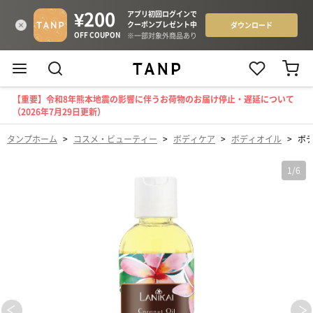
【重要】令和8年熊本地震の影響に伴うお荷物のお届け停止・遅延について
（2026年7月29日更新）
タンプホーム
>
コスメ・ビューティー
>
ボディケア
>
ボディオイル
>
ボ
1
/
6