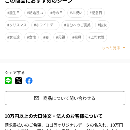
この商品におすすめのシーン
#誕生日
#結婚祝い
#母の日
#お祝い
#記念日
#クリスマス
#ホワイトデー
#自分へのご褒美
#彼女
#女友達
#女性
#妻
#母親
#祖母
#上司女性
#同僚女性
#女子大学生
#妹
#姉
#娘
#姪
#部下女性
#義母
#親戚女性
#20代前半
#20代後半
シェアする
#30代
#40代
#50代
#60代
#70代
#80代
#90代
商品について問い合わせる
シンプルな成分であるココナッツオイルと香料のみを使用してい
10万円以上の大口注文・法人のお客様について
ます。ハワイの人々が長く信じてきた、肌と髪を守る抗酸化・抗
炎症の効果をぜひ体感してください。
請求書払いのご希望、ロゴ等オリジナルデータの名入れ、10万円