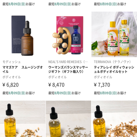
ピカケ
Lanikai Bath & Body（ラニカイ バス＆ボディ）
ラニカイバス＆ボディは「天国の海」を意味する全米一美しいビ
ーチ、ラニカイビーチ沿いの町カイルアで2005年に誕生したハワ
イ産の自然素材を使用したMade In Hawaiiのナチュラルスキンケ
アブランドです。
メンズ用、ベビー用、ドッグシャンプーも含め幅広い商品ライン
も魅力の一つです。
商品詳細情報
外装サイズ
直径4cm×高さ15cm
成分
ヤシ油，香料