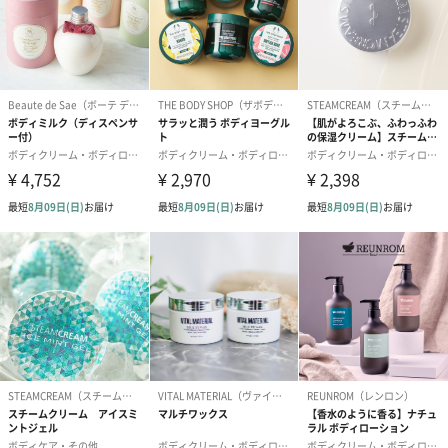
ンク（680円）
刷なし）（11
のしカード
商品の形質上、のしを直接添付できない商品にのし風のカードを
同梱します。
※のし下はご記入いただけません。
※カードのデザインは一部変更する場合があります。
結婚祝い（御結婚御
出産祝い（御出産御
内祝い_蝶結び
祝）（110円）
祝）（110円）
（110円）