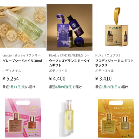
ダンボール装飾（ひま
ダンボール装飾（チュ
ダンボール装
わり）（720円）
ーリップ）（720円）
イトピンク×
ト）（580円）
紙袋
お渡し用の紙袋です。
商品に合わせたサイズをお届けします。