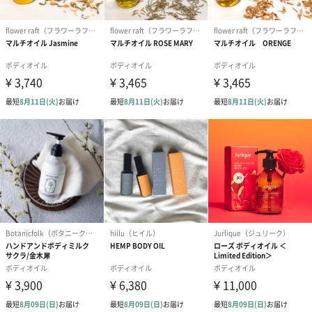
サイズ
直径40mm×高さ15mm
ご使用上／安
お肌に異常がある時、お肌に合わない場合はご使用を
全上の注意
お止めください。高温多湿、直射日光などを避け、常
温の涼しい場所で保管してください。お子様の手の届
かない場所に保管してください。
内容量
130ml
商品オプション情報
お届けボックスオプション
配送用のダンボールを装飾いたします。お相手のご住所に直接お
送りする際に人気のオプションです。お相手に直接手渡しする場
合は、紙袋との併用もおすすめです。