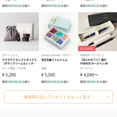
アールグレイ（HAPPY
アールグレイティー
フルーツティー
BIRTHDAY TO YOU）
（660円）
円）
（660円）
スイーツ
スイーツを同梱してお届けいたします。ギフトへの＋αにおすすめ
です。
価格帯の近いプレゼントをもっと見る