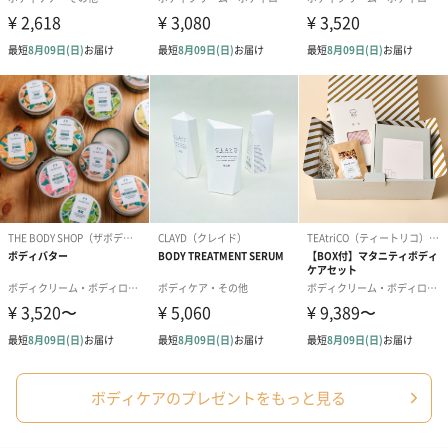
生花
生花のブーケを同梱します。
※9-15時にご注文いただく場合、最短のお届け可能日が通常より
も1日遅くなります。
シーズンブーケ（ひま
ブーケ（ホワイトグリ
ブーケ（ピン
わり）（1,880円）
ーン）（1,650円）
（1,650円）
ドライフラワー・プリザーブドフラワー
ボディケアのプレゼントをもっと見る
自然のお花で作ったドライフラワー・プリザーブドフラワーを同
梱します。