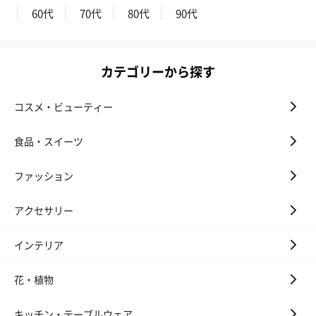
60代
70代
80代
90代
カテゴリーから探す
フラッグカプセル：イ
フラッグカプセル：イ
ショートイン
コスメ・ビューティー
ンセンススティック
ンセンススティック
（GRAPE AND
（END）（880円）
（St.OSMANTHUS）
（880円）
食品・スイーツ
（880円）
ファッション
お酒
アクセサリー
お酒を同梱してお届けいたします。
※20歳未満の方への酒類の販売はいたしません。
インテリア
花・植物
キッチン・テーブルウェア