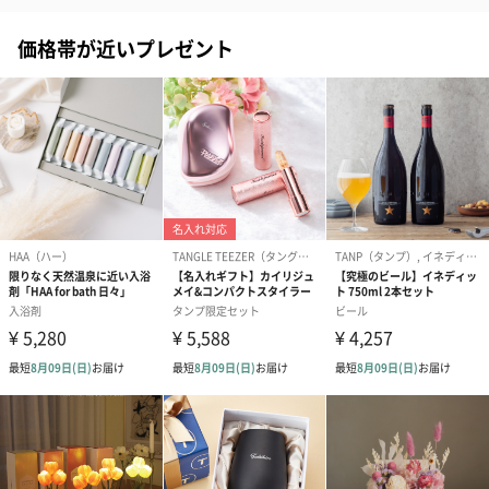
一部花材が写真と異なる場合がございます。予めご了承くださ
い。パッケージに入れてお届けします。
価格帯が近いプレゼント
プリザーブドフラワー
プリザーブドフラワー
アミュレット 
ブーケ（ピンク）
ブーケ（ブルー）
ク）（1,500円
（2,580円）
（2,580円）
ぬいぐるみ
愛らしいぬいぐるみを同梱してお届けします。
誕生日・記念日・出産祝いなどのシーンにおすすめです。