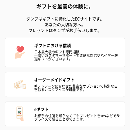
ギフトを最高の体験に。
ゼリーバウム カット
麦わらパンダバウム
3層デザート 
（レモン＆紅茶）（432
（バナナ味）（540円）
ェ〜国産フル
タンプはギフトに特化したECサイトです。
円）
り〜 3号（86
あなたの大切な方へ。
プレゼントはタンプがお手伝いします。
スキンケアグッズ
ギフトにおける信頼
日本最大級のギフト専門通販
スキンケアグッズを同梱してお届けします。
手厚いカスタマーサポートで柔軟な対応やバイヤー厳
選ギフトがございます。
オーダーメイドギフト
ギフトシーンに合わせた豊富なオプションで特別な日
を彩るカスタマイズが可能です。
eギフト
ハンドクリーム3本セッ
シャワージェル＆ハン
シャワージェ
お相手の住所を知らなくてもプレゼントをsnsなどでサ
ト【ありがとう】
ドクリーム（ピンクグ
ドクリーム（
プライズで贈ることができます。
（1,100円）
レープフルーツ）
ッシュローズ）（
（2,145円）
円）