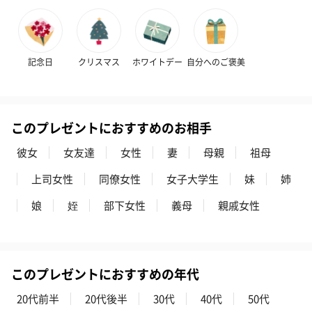
ハンドタオル・ハンカチを同梱してお届けいたします。ギフトへ
の＋αにおすすめです。
記念日
クリスマス
ホワイトデー
自分へのご褒美
このプレゼントにおすすめのお相手
彼女
女友達
女性
妻
母親
祖母
花束ハンドタオル（ピ
花束ハンドタオル（ブ
花束ハンドタ
上司女性
同僚女性
女子大学生
妹
姉
ンク）（1,760円）
ルー）（1,760円）
ワイト）（1,7
娘
姪
部下女性
義母
親戚女性
キャンドル・お香
このプレゼントにおすすめの年代
キャンドル・お香を同梱してお届けいたします。
20代前半
20代後半
30代
40代
50代