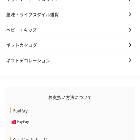
趣味・ライフスタイル雑貨
プレミアムビール イネ
実楽山田錦 特別純米
ジョニ－ウォ
ベビー・キッズ
ディット（712円）
酒（655円）
ブラック１２年（
円）
ギフトカタログ
ギフトデコレーション
おつまみ・その他
お酒にぴったりのおつまみ・サプリを同梱してお届けいたしま
す。
お支払い方法について
PayPay
クレジットカード