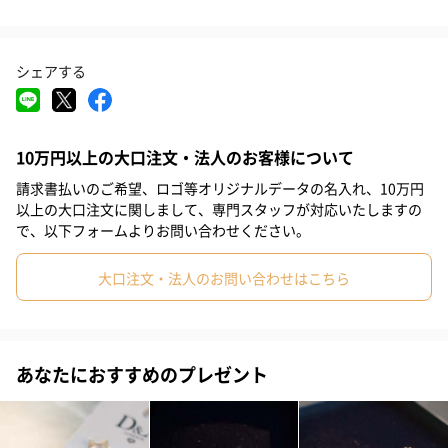
#部下女性
#義母
#親戚女性
#20代前半
#20代後半
シルバー
シェアする
#30代
#40代
#50代
#60代
#70代
#80代
#90代
「D＆X LONDON（ディーアンドエックスエックスロンド
ン）」
10万円以上の大口注文・法人のお客様について
ブラントについて
請求書払いのご希望、ロゴ等オリジナルデータの名入れ、10万円
以上の大口注文に関しまして、専門スタッフが対応いたしますの
で、以下フォームよりお問い合わせください。
デザイン性とエラガントを併せて持ったブランド「D＆X
LONDON」は、ファッションジュエリーの最新トレンドを提供す
大口注文・法人のお問い合わせはこちら
るロンドン発のブランドです。
つける人を華やかに魅せるオシャレなアクセサリーは、多くの日
本人にも愛されています。
あなたにおすすめのプレゼント
商品詳細情報