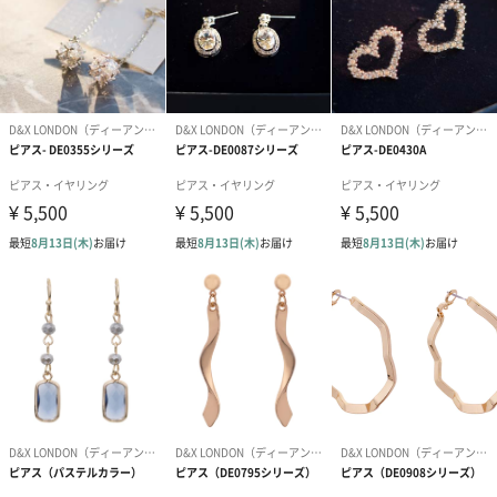
素材
合金
製造国
イギリス企画、中国製
商品本体サイ
縦70mm×横23mm×奥行き7mm
ズ
商品本体重量
4g
商品オプション情報
ラッピング