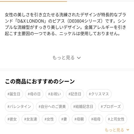
女性の美しさを引き立たせる洗練されたデザインが特長的なブラ
ンド「D&X LONDON」のピアス（DE0804シリーズ）です。シン
プルな流線型がすっきり美しいデザイン。金属アレルギーを引き
起こす主要因の一つである、ニッケルは使用しておりません。
ピアス（DE0804シリーズ）
もっと見る
女性の美しさを引き立たせる洗練されたデザインが特長的なブラ
ンド「D&X LONDON」のピアス(DE0804シリーズ)です。シンプル
な流線型がすっきり美しいデザイン。金属アレルギーを引き起こ
この商品におすすめのシーン
す主要因の一つである、ニッケルは使用しておりません。
#誕生日
#母の日
#お祝い
#記念日
#クリスマス
#バレンタイン
#自分へのご褒美
#結婚記念日
#プロポーズ
2カラーからお選びいただけます
#彼女
#女友達
#女性
#妻
#母親
#祖母
#上司女性
ゴールド
#同僚女性
#女子大学生
#妹
#姉
#娘
#姪