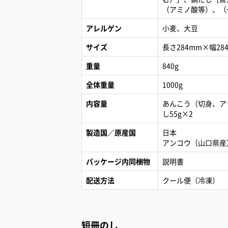
（アミノ酸等）、（
アレルゲン
小麦、大豆
サイズ
長さ284mm×幅28
重量
840g
全体重量
1000g
内容量
あんこう（切身、アラ
し55g×2
製造国／原産国
日本
アンコウ（山口県産
パッケージ内同梱物
説明書
配送方法
クール便（冷凍）
短冊のし