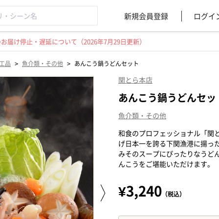
新規会員登録
ログイ
届け停止・遅延について（2026年7月29日更新）
>
>
工品
魚介類・その他
あんこう鍋うどんセット
関とら本店
あんこう鍋うどんセッ
魚介類・その他
和食のプロフェッショナル「関と
げ日本一を誇る下関漁港に揚っ
みそのスープにぴったりなうど
んこうをご堪能いただけます。
¥3,240
（税込）