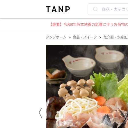
【重要】令和8年熊本地震の影響に伴うお荷物のお
>
>
タンプホーム
食品・スイーツ
魚介類・水産加