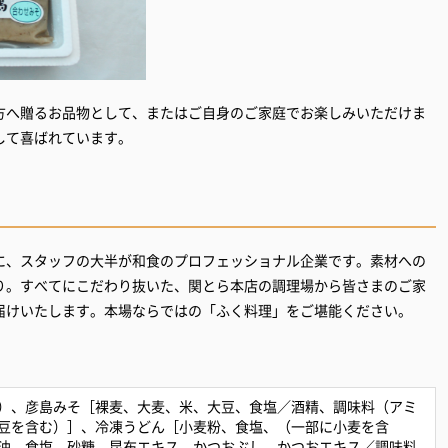
方へ贈るお品物として、またはご自身のご家庭でお楽しみいただけま
して喜ばれています。
に、スタッフの大半が和食のプロフェッショナル企業です。素材への
り。すべてにこだわり抜いた、関とら本店の調理場から皆さまのご家
届けいたします。本場ならではの「ふく料理」をご堪能ください。
）、彦島みそ［裸麦、大麦、米、大豆、食塩／酒精、調味料（アミ
豆を含む）］、冷凍うどん［小麦粉、食塩、（一部に小麦を含
油、食塩、砂糖、昆布エキス、かつおぶし、かつおエキス／調味料