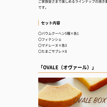
ご家族皆さまで楽しめるラインナップの焼き
です。
セット内容
〇バウムクーヘン5種×各1
〇フィナンシェ
〇マドレーヌ×各3
〇たまごサブレ×8
「OVALE（オヴァール）」