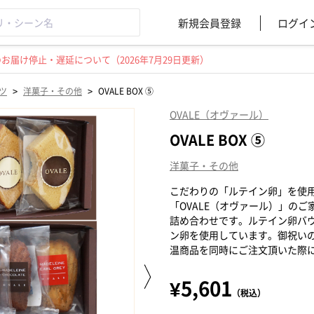
新規会員登録
ログイ
届け停止・遅延について（2026年7月29日更新）
>
>
ツ
洋菓子・その他
OVALE BOX ⑤
OVALE（オヴァール）
OVALE BOX ⑤
洋菓子・その他
こだわりの「ルテイン卵」を使
「OVALE（オヴァール）」の
詰め合わせです。ルテイン卵バ
ン卵を使用しています。御祝い
温商品を同時にご注文頂いた際
¥5,601
（税込）