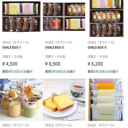
商品詳細情報
原材料
<フィナンシェ>
マーガリン（国内製造）、鶏卵、砂糖、小麦粉、アー
モンドパウダー、乳等を主要原料とする食品、澱粉／
膨張剤、乳化剤、香料、ｐｈ調整剤、着色料（カロチ
ン）、（一部に卵・乳成分・小麦・大豆・アーモンド
を含む）
<たまごサブレ>
小麦粉（国内製造）、バター、砂糖、卵黄、アーモン
ドパウダー、食塩／香料、（一部に卵・小麦・乳成
分・アーモンドを含む）
アレルゲン
卵・小麦・乳成分・大豆・アーモンド
原産国
日本
内容量
フィナンシェ×6
たまごサブレ×8
パッケージ同
しおり
梱物