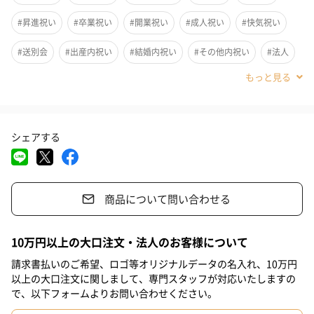
#昇進祝い
#卒業祝い
#開業祝い
#成人祝い
#快気祝い
#送別会
#出産内祝い
#結婚内祝い
#その他内祝い
#法人
#お歳暮
#古希祝い
#喜寿祝い
#米寿祝い
#香典返し
#お中元
#結婚祝い
#出産祝い
#母の日
#父の日
シェアする
#お祝い
#お礼
#記念日
#パーティー
#サプライズ
#誕生日
#クリスマス
#バレンタイン
#ホワイトデー
商品について問い合わせる
#敬老の日
#入学祝い
#就職祝い
#引っ越し祝い
シンプルな美味しさの詰め合わせギフト。小分けタイプのバウム
#自分へのご褒美
#退職祝い
#部下男性
#弟
#兄
#妹
10万円以上の大口注文・法人のお客様について
クーヘンはちょっとしたプレゼントにおすすめです。
#姉
#息子
#娘
#姪
#甥
#女子大学生
#部下女性
請求書払いのご希望、ロゴ等オリジナルデータの名入れ、10万円
以上の大口注文に関しまして、専門スタッフが対応いたしますの
#義父
#義母
#取引先男性
#取引先女性
#親戚男性
で、以下フォームよりお問い合わせください。
セット内容