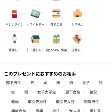
バレンタイン
ホワイトデー
敬老の日
入学祝い
就職祝い
引っ越し祝い
自分へのご褒美
退職祝い
このプレゼントにおすすめのお相手
部下男性
弟
兄
妹
姉
息子
娘
姪
甥
女子大学生
部下女性
義父
義母
取引先男性
取引先女性
親戚男性
親戚女性
母親
彼氏
女友達
男友達