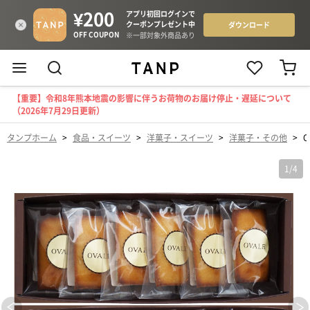
【重要】令和8年熊本地震の影響に伴うお荷物のお届け停止・遅延について
（2026年7月29日更新）
タンプホーム
>
食品・スイーツ
>
洋菓子・スイーツ
>
洋菓子・その他
>
O
1
/
4