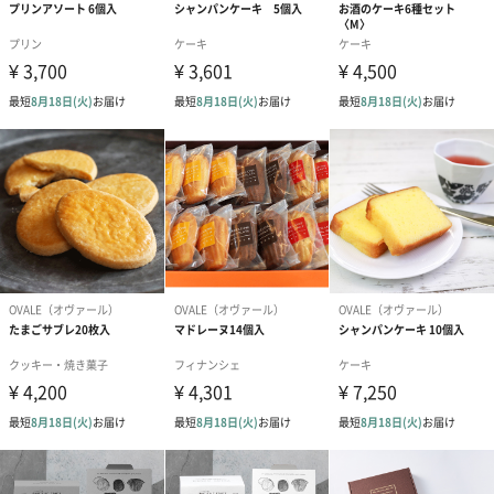
商品本体サイ
長さ18cm×幅26cm×高さ4cm
ズ
商品外装サイ
長さ22cm×幅35cm×高さ11cm
ズ
商品本体重量
350g
商品全体重量
400g
配送方法
通常配送
商品オプション情報
手提げ袋