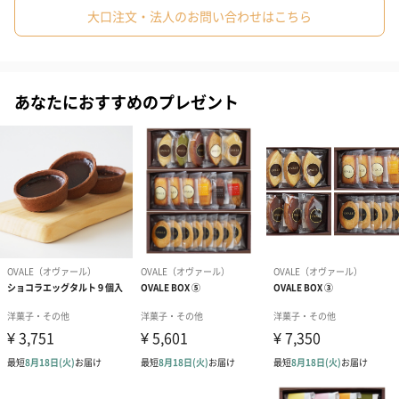
#親戚女性
#母親
#彼氏
#女友達
#男友達
#男性
大口注文・法人のお問い合わせはこちら
〇フィナンシェ×6
#女性
#夫
#妻
#父親
#彼女
#祖母
#祖父
〇たまごサブレ×8
#上司女性
#上司男性
#同僚女性
#同僚男性
#男子大学生
あなたにおすすめのプレゼント
#10代
#20代前半
#20代後半
#30代
#40代
#50代
「OVALE（オヴァール）」
#60代
#70代
#80代
#90代
創業1928年、卵に携わり90年以上。こだわりの「ルテイン卵」を
使用した洋菓子を製造・販売しています。
贈り物やお手土産にも
こだわりの詰まった焼き菓子セットです。
ビジネスマンのお手土産や、パーティーなどでの贈り物にも喜ば
れています。シンプルな紙箱に入れてお届けします。