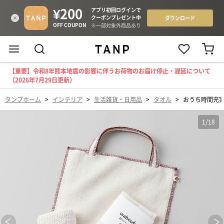
【重要】令和8年熊本地震の影響に伴うお荷物のお届け停止・遅延について
（2026年7月29日更新）
タンプホーム
>
インテリア
>
生活雑貨・日用品
>
タオル
>
おうち時間充
1
/
18