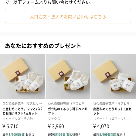
で、以下フォームよりお問い合わせください。
大口注文・法人のお問い合わせはこちら
セット内容
ガラ紡のくるぶし靴下
あなたにおすすめのプレゼント
日本有数の靴下の産地、奈良県広陵町。熟練の職人さんが毎日片
時も離れず糸の調整を行い、やさしくやわらかく編み上げまし
た。 裏がパイル生地になっていてふわふわの履き心地。
締め付け感が少ない、足の指が窮屈にならない、ゆったりとした
つま先。ふっくら優しく包みます。コットン素材なので吸水性が
よく、気になるムレを軽減します。
※ 編んでいる糸は綿100％ですが、ズレ落ちない、履いた後に形
をもとに戻すには、添え糸やゴムが必要です。