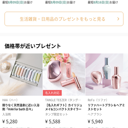
誕生日や結婚祝い・出産祝いなど、様々なシーンのメッセージカ
ードを同梱します。
メッセージカードや封筒のデザインは一部変更する場合がありま
生活雑貨・日用品のプレゼントをもっと見る
す。
価格帯が近いプレゼント
写真付きメッセージカ
写真付きメッセージカ
【誕生日】Hap
ード（680円）
ード（Thank you）ピ
Birthday ホ
ンク（680円）
刷なし）（11
のしカード
商品の形質上、のしを直接添付できない商品にのし風のカードを