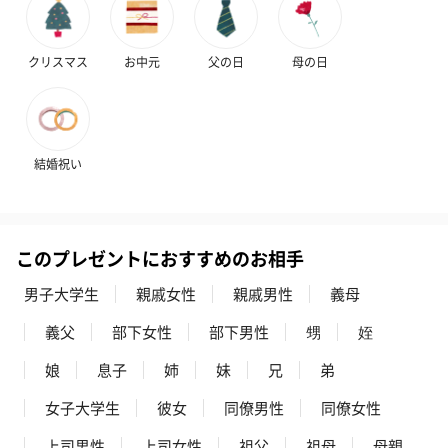
スキンケアグッズ
スキンケアグッズを同梱してお届けします。
クリスマス
お中元
父の日
母の日
結婚祝い
ハンドクリーム3本セッ
シャワージェル＆ハン
シャワージェ
このプレゼントにおすすめのお相手
ト【ありがとう】
ドクリーム（ピンクグ
ドクリーム（
男子大学生
親戚女性
親戚男性
義母
（1,100円）
レープフルーツ）
ッシュローズ）（
（2,145円）
円）
義父
部下女性
部下男性
甥
姪
娘
息子
姉
妹
兄
弟
リラックスグッズ
女子大学生
彼女
同僚男性
同僚女性
リラックスグッズを同梱してお届けします。
上司男性
上司女性
祖父
祖母
母親