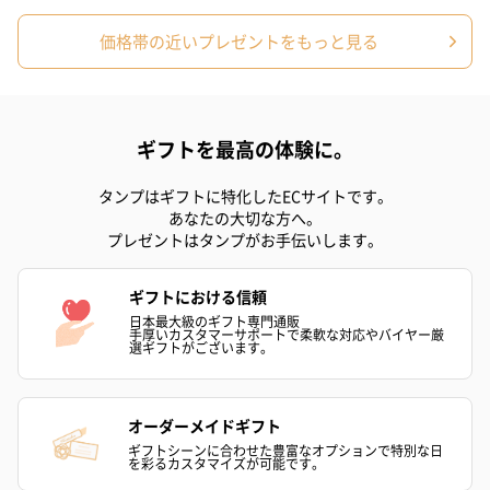
価格帯の近いプレゼントをもっと見る
プリザーブドフラワー
プリザーブドフラワー
アミュレット 
ブーケ（ピンク）
ブーケ（ブルー）
ク）（1,500円
ギフトを最高の体験に。
（2,580円）
（2,580円）
タンプはギフトに特化したECサイトです。
あなたの大切な方へ。
プレゼントはタンプがお手伝いします。
ぬいぐるみ
愛らしいぬいぐるみを同梱してお届けします。
ギフトにおける信頼
誕生日・記念日・出産祝いなどのシーンにおすすめです。
日本最大級のギフト専門通販
手厚いカスタマーサポートで柔軟な対応やバイヤー厳
選ギフトがございます。
オーダーメイドギフト
ギフトシーンに合わせた豊富なオプションで特別な日
を彩るカスタマイズが可能です。