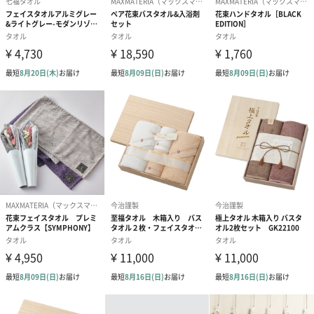
増える中、きっとこのギフトを贈れば毎日が少しでも快適に過ご
せるはず。大切な方への贈り物や、ご自分へのご褒美にいかがで
すか？
商品詳細情報
商品本体サイ
【ガラ紡の和紡布20×20（2枚組）】幅20cm×長さ
ズ
20cm
【ガラ紡の和紡布23×90】幅23cm×長さ90cm
【ガラ紡のくるぶし靴下（対応サイズ）】
M：22〜24cm
L：25〜27cm
【ノベルティバッグ小】幅26cm×長さ35cm
本体重量
【ガラ紡の和紡布20×20（2枚組）】約50g
【ガラ紡の和紡布23×90】約57g
【ガラ紡のくるぶし靴下（対応サイズ）】
M：約65g
L：約75g
【ノベルティバッグ小】約45g
パッケージ外
ビニール袋