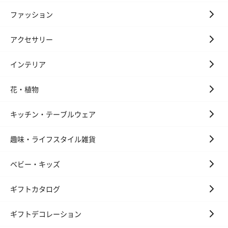
ファッション
アクセサリー
花束ハンドタオル（ピ
花束ハンドタオル（ブ
花束ハンドタ
インテリア
ンク）（1,760円）
ルー）（1,760円）
ワイト）（1,7
花・植物
キッチン・テーブルウェア
キャンドル・お香
キャンドル・お香を同梱してお届けいたします。
趣味・ライフスタイル雑貨
ベビー・キッズ
ギフトカタログ
ギフトデコレーション