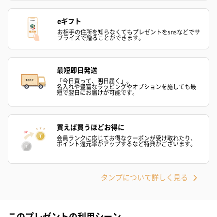
フラワーテディベア
テディベア（バニラ）
テディベア（
eギフト
（2,390円）
（1,760円）
ル）（1,760円
お相手の住所を知らなくてもプレゼントをsnsなどでサ
プライズで贈ることができます。
紅茶・コーヒー・スイーツ
最短即日発送
「今日買って、明日届く」。
紅茶・コーヒー・スイーツを同梱してお届けいたします。ギフト
名入れや豊富なラッピングやオプションを施しても最
短で翌日にお届けが可能です。
への＋αにおすすめです。
買えば買うほどお得に
会員ランクに応じてお得なクーポンが受け取れたり、
ポイント還元率がアップするなど特典がございます。
タンプについて詳しく見る
アールグレイ（HAPPY
アールグレイティー
フルーツティー
BIRTHDAY TO YOU）
（660円）
円）
（660円）
このプレゼントの利用シーン