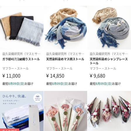
●サイズ対応
＜M＞22〜24cm ＜L＞25〜27cm
上記2サイズからお選びいただけます。
ガラ紡の和紡布20×20（2枚組）
ハンカチサイズの2枚組なので、1枚は顔洗い用に、もう1枚は細や
かな手洗いが必要な今、持ち歩きのハンカチとしてもお使いいた
だけます。
ガラ紡の和紡布23×90
長さ90cmと少し長めのタオル。パイル地のタオルよりも薄くて軽