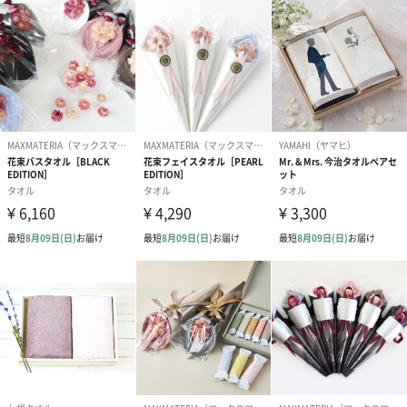
す。箱ではなく、繰り返し使える布帛バッグに包んでお送りしま
す。
「益久染織研究所（マスヒサソメオリケンキュウショ）」
「未来へ。おかえし。」
丁寧に作って、大切に使って、なるべく捨てずに自然に還す。ほ
んの百年前のむかしの人たちが あたりまえにやってきたことを見
習って畑に綿の種を蒔き、糸と布のモノ作りを続けていく。
それが私たち益久染織研究所です。
快適な毎日を過ごすお手伝いを
毎日使うタオルや靴下をセットにしたギフトです。おうち時間が