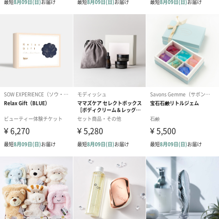
同梱します。
※のし下はご記入いただけません。
※カードのデザインは一部変更する場合があります。
結婚祝い（御結婚御
出産祝い（御出産御
内祝い_蝶結び
祝）（110円）
祝）（110円）
（110円）
生花
生花のブーケを同梱します。
※9-15時にご注文いただく場合、最短のお届け可能日が通常より
も1日遅くなります。