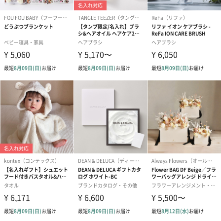
シーズンブーケ（ひま
ブーケ（ホワイトグリ
ブーケ（ピン
わり）（1,880円）
ーン）（1,650円）
（1,650円）
ドライフラワー・プリザーブドフラワー
自然のお花で作ったドライフラワー・プリザーブドフラワーを同
梱します。
一部花材が写真と異なる場合がございます。予めご了承くださ
い。パッケージに入れてお届けします。