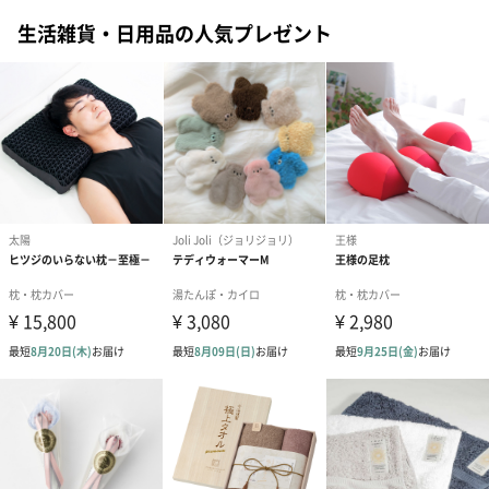
とがございます。まだ濡れている状態で、タテヨコに
生活雑貨・日用品の人気プレゼント
軽く伸ばし、元通りの形に整えてから干していただく
とほぼ元の寸法に戻ります。
・風合いを保つため、なるべく漂白剤を含まない無添
加の石けんをご使用ください。
・洗濯の際にはネットに入れ、水洗いを十分に行い、
形を整えて陰干ししてください。
・タンブル乾燥（乾燥機）はお避けください。
・風合いを損ねないよう製造途中の洗いを最小限にと
どめているため、綿のもつ油分が多く残っておりま
す。黄味色を帯びた部分は、お洗濯で徐々に薄まりま
す。また、綿の栽培時期などにより、色味が均一でな
いことがございます。
・本製品は化学薬品処理をおこなっていないため、綿
花の葉や茎が残っている場合がございます。商品特性
としてご理解ください。
・織密度によりましては、スラブ（糸の太い部分）が
押し出されることにより、ネップ（繊維が絡み合って
できた節）になることがございます。
・経糸を左右から交互に入れて、できる限り織り段が
出ないようにしておりますが、太さが一定でない手紡
ぎ糸・ガラ紡糸のため、時として織り段ができる場合
がございます。生地本来の風合いを活かすため、弊社
では敢えて完成としております。