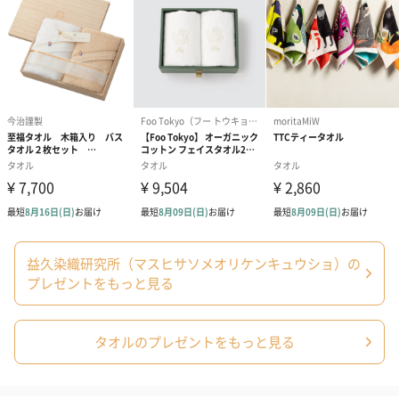
装
パッケージサ
幅280mm×奥行210mm×高さ70mm
イズ
全体重量
＜ガラ紡のくるぶし靴下：Mの場合＞約217g
＜ガラ紡のくるぶし靴下：Lの場合＞約227g
製造国
【ガラ紡の和紡布20×20（2枚組）・ガラ紡の和紡布
23×90・ノベルティバッグ小】中国
【ガラ紡のくるぶし靴下】日本（奈良県）
原材料
【ガラ紡の和紡布20×20（2枚組）・ガラ紡の和紡布
23×90】
綿100％（自然栽培綿・ガラ紡糸使用）
【ガラ紡のくるぶし靴下】
綿93％（自然栽培綿・ガラ紡糸使用）、ポリエステル
益久染織研究所（マスヒサソメオリケンキュウショ）の
5％、ポリウレタン2％
ゴム糸：混率レーヨン60%、ゴム40%
プレゼントをもっと見る
【ノベルティバッグ小】
綿100％（自然栽培綿・手紡ぎ糸使用）
注意事項
・ガラ紡糸の特性上、糸の太さが均一でないため、見
タオルのプレゼントをもっと見る
かけ上寸法が異なる場合があります。
・洗濯をすると見た目が縮みますが、伸縮のある織地
なので使用すると伸びます。
・素材の特性上、お洗濯の後、そのまま干すと縮むこ