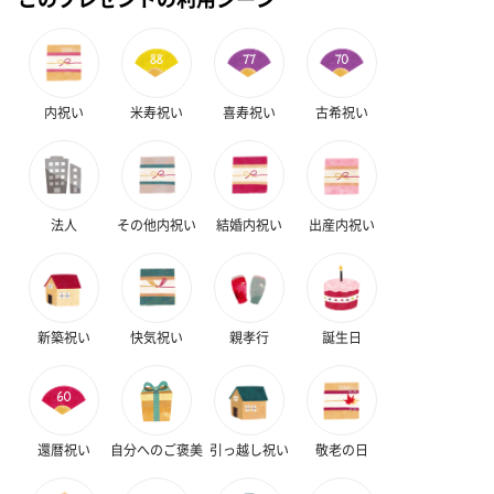
内祝い
米寿祝い
喜寿祝い
古希祝い
スイーツ
スイーツを同梱してお届けいたします。ギフトへの＋αにおすすめ
です。
法人
その他内祝い
結婚内祝い
出産内祝い
新築祝い
快気祝い
親孝行
誕生日
ゼリーバウム カット
麦わらパンダバウム
3層デザート 
（レモン＆紅茶）（432
（バナナ味）（540円）
ェ〜国産フル
円）
り〜 3号（86
還暦祝い
自分へのご褒美
引っ越し祝い
敬老の日