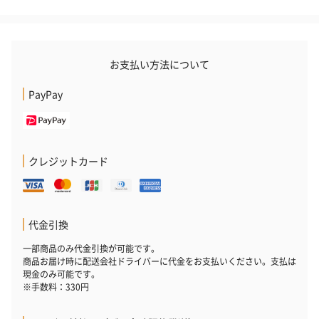
フラッグカプセル：イ
フラッグカプセル：イ
ショートイン
ンセンススティック
ンセンススティック
（GRAPE AND
（END）（880円）
（St.OSMANTHUS）
（880円）
（880円）
お支払い方法について
PayPay
お酒
お酒を同梱してお届けいたします。
※20歳未満の方への酒類の販売はいたしません。
クレジットカード
代金引換
一部商品のみ代金引換が可能です。
商品お届け時に配送会社ドライバーに代金をお支払いください。支払は
現金のみ可能です。
プレミアムビール イネ
酔鯨 純米吟醸 吟麗
実楽山田錦 
※手数料：330円
ディット（712円）
（704円）
酒（655円）