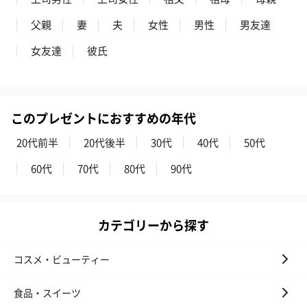
父親
妻
夫
女性
男性
男友達
女友達
彼氏
このプレゼントにおすすめの年代
かき氷入浴剤4点セット
かき氷入浴剤4点セット
バスフラワー
（ブルー）（748円）
（イエロー）（748円）
【Thank you】
20代前半
20代後半
30代
40代
50代
円）
60代
70代
80代
90代
ハンドタオル・ハンカチ
カテゴリーから探す
ハンドタオル・ハンカチを同梱してお届けいたします。ギフトへ
の＋αにおすすめです。
コスメ・ビューティー
食品・スイーツ