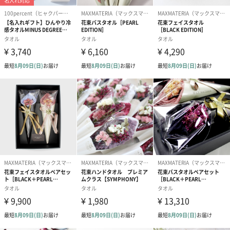
く、糸の太さのムラや凸凹がもつ吸水力と肌ざわりの良さが特
徴。色は染色をせず綿花の自然な色をそのまま活かした生成で
す。
ノベルティバッグ
マチなしで薄手なので、コンパクトに畳めます。エコバッグとし
ての活用はもちろん、旅行に行けるようになったら和紡布や着替
えを入れて温泉でもいかがでしょうか？吸湿性に優れている生地
なので、みかんなどの果物や野菜のストックバッグとしてもおす
すめです。
エコなギフト包装でお届け
「使い捨て＝環境に良くない」という考えが定着している今、環
境問題の観点から捨てる包装を少なくしたのが、このギフトで