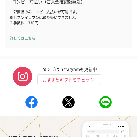
コンビニ前払い（ご入金確認後発送）
一部商品のみコンビニ支払いが可能です。
※セブンイレブンは取り扱いできません。
おつまみ・その他
※手数料：330円
お酒にぴったりのおつまみ・サプリを同梱してお届けいたしま
す。
詳しくはこちら
タンプはInstagramも更新中！
おすすめギフトをチェック
いぶりがっことチーズ
ごろっとうまみ チーズ
しょっつるナッ
のオイル漬（981円）
のオイル漬（塩麹&レモ
円）
ン）（981円）