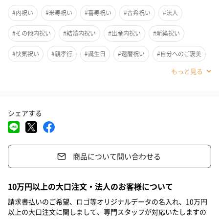
「ガラ紡の和紡布23×90」をセットにしたギフトです。おうち時
#内祝い
#米寿祝い
#喜寿祝い
#古希祝い
#法人
間が増えている今の時代にぴったりなギフトセットです。ノベル
ティバッグ付き。
#その他内祝い
#結婚内祝い
#出産内祝い
#新築祝い
#快気祝い
#親孝行
#誕生日
#還暦祝い
#自分へのご褒美
この商品ができるまで
#引っ越し祝い
#敬老の日
#クリスマス
#お中元
#父の日
これまで自宅で当たり前に過ごしてきた時間を、少し特別な時間
#母の日
#結婚祝い
#男子大学生
#親戚女性
#親戚男性
に変えてほしいと思いつくったセットです。思うように外出でき
シェアする
ないことで多かれ少なかれストレスを抱えやすくなってしまいま
#義母
#義父
#部下女性
#部下男性
#甥
#姪
#娘
す。
#息子
#姉
#妹
#兄
#弟
#女子大学生
#彼女
朝や出かけない夜の顔洗いは「ガラ紡の和紡布20×20（2枚
商品について問い合わせる
#同僚男性
#同僚女性
#上司男性
#上司女性
#祖父
組）」で（洗顔フォームの泡立ての面倒くささもなし、肌への負
担も軽減）入浴しながら、「ガラ紡の和紡布23×90」でマッサー
#祖母
#母親
#父親
#妻
#夫
#女性
#男性
10万円以上の大口注文・法人のお客様について
ジをして、冷えないようにふわふわの靴下を履いて、ストレスを
#男友達
#女友達
#彼氏
#20代前半
#20代後半
#30代
ためないように、日々の疲れを癒してほしいという願いが込めら
請求書払いのご希望、ロゴ等オリジナルデータの名入れ、10万円
れています。
以上の大口注文に関しまして、専門スタッフが対応いたしますの
#40代
#50代
#60代
#70代
#80代
#90代