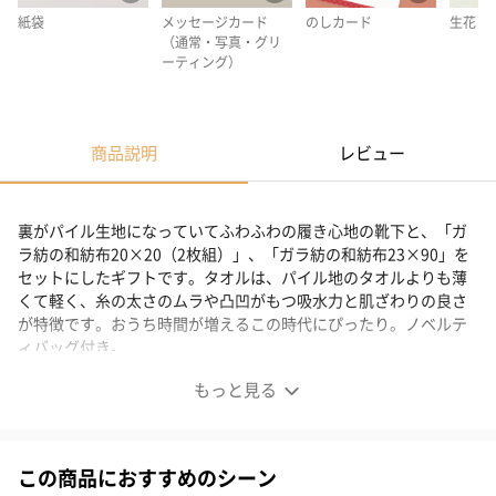
紙袋
メッセージカード
のしカード
生花
（通常・写真・グリ
ーティング）
商品説明
レビュー
裏がパイル生地になっていてふわふわの履き心地の靴下と、「ガ
ラ紡の和紡布20×20（2枚組）」、「ガラ紡の和紡布23×90」を
セットにしたギフトです。タオルは、パイル地のタオルよりも薄
くて軽く、糸の太さのムラや凸凹がもつ吸水力と肌ざわりの良さ
が特徴です。おうち時間が増えるこの時代にぴったり。ノベルテ
ィバッグ付き。
もっと見る
おうち時間をより充実したものに
この商品におすすめのシーン
履き心地の良い靴下、「ガラ紡の和紡布20×20（2枚組）」、