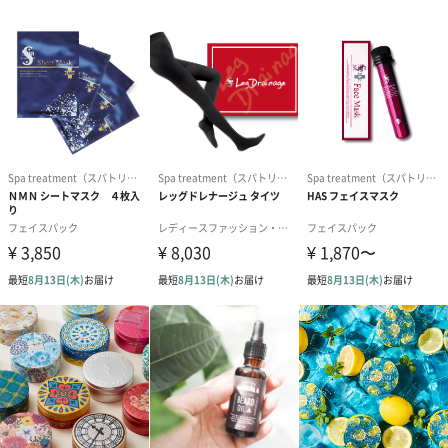
商品本体容積
30g
パッケージ外
紙管
装
パッケージ外
幅：直径68mm・奥行：直径68mm・高さ：58mm
装サイズ
パッケージ全
197g
体重量 ※商
品含む
製造国
日本
成分
水、BG、グリセリン、ソルビトール、トリエチルヘキ
サノイン、ホホバ種子油、ジメチコン、アロエベラ葉
水、ペンチレングリコール、ベヘニルアルコール、ラ
イチー種子エキス、サトザクラ花エキス、イザヨイバ
ラエキス、アルガニアスピノサ核油、メドウフォーム
油、酵母エキス、加水分解ローヤルゼリーエキス、加
水分解バクガエキス、加水分解シルク、シャクヤク根
エキス、ハマメリス葉エキス、ハトムギ種子エキス、
グリチルリチン酸2K、1、2－ヘキサンジオール、ペン
タステアリン酸ポリグリセリル－10、水添ナタネ油ア
ルコール、マカデミアナッツ脂肪酸フィトステリル、
ステアリン酸ポリグリセリル－10、ステアリン酸グリ
セリル、水添レシチン、レシチン、（アクリレーツ／