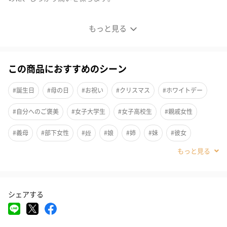
良質なオイルでお肌のキメを整える
もっと見る
この商品におすすめのシーン
#誕生日
#母の日
#お祝い
#クリスマス
#ホワイトデー
#自分へのご褒美
#女子大学生
#女子高校生
#親戚女性
#義母
#部下女性
#姪
#娘
#姉
#妹
#彼女
#同僚女性
#上司女性
#祖母
#母親
#妻
#女性
#女友達
#10代
#20代前半
#20代後半
#30代
#40代
シェアする
#50代
#60代
#70代
#80代
#90代