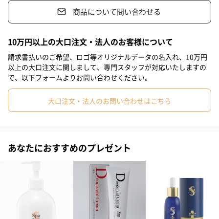
化粧水や美容液の美容成分を逃がさずお肌にとどめ、良質なオイ
商品について問い合わせる
ルベールを形成してくれます。軽い使用感でベタつかず、しっか
り潤いを保つクリームです。
10万円以上の大口注文・法人のお客様について
請求書払いのご希望、ロゴ等オリジナルデータの名入れ、10万円
【目的】保湿クリーム
以上の大口注文に関しまして、専門スタッフが対応いたしますの
【使用量目安】パール粒大程度
で、以下フォームよりお問い合わせください。
大口注文・法人のお問い合わせはこちら
こだわりの成分
肌ストレスOFFをコンセプトに、お肌がゴクゴクと飲めるような
お水を使用したスキンケアシリーズです。スイス北西部に位置す
あなたにおすすめのプレゼント
る標高1800ｍ帯の徒歩以外で立ち入ることのできない場所で採取
される氷河の雪解け水は、幾重にも渡る地層を潜り、雄大な自然
によって磨き抜かれ高い純度とミネラルを含んでいます。
また、宮古島の特定農場で栽培されるアロエは、太陽の恵みや大
地の養分をタップリと吸い上げ青々した葉を育てます。このよう