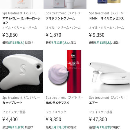
に大地の恵みをスキンケアの主成分として配合しました。
ナチュラル志向の女性におすすめです。
「Spa treatment（スパトリートメント）」
エステティックサロンなどのプロユース製品として2004年に発
売。エビデンスの取れた製品開発を行っており、美容のプロも納
得される処方です。
商品詳細情報
商品本体サイ
幅：直径55mm・奥行：直径55mm・高さ：50mm
ズ
商品本体重量
180g