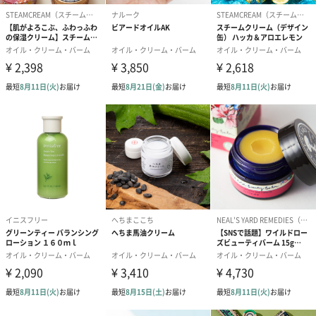
アクリル酸アルキル（C10－30））クロスポリマー、
ステアロイル乳酸Na、キサンタンガム、トコフェロー
ル、アスコルビン酸、リンゴ酸、カルボマー、水酸化
K、ペンテト酸5Na、フェノキシエタノール、エタノー
ル
保存方法
極端に高温又は低温の場所、直射日光のあたる場所に
は保管しないでください。
使用上の注
お肌に異常が生じてないかよく注意してご使用くださ
意・使用法
い。化粧品がお肌に合わない即ち次のような場合に
は、ご使用を中止してください。そのまま化粧品類の
使用を続けますと、症状を悪化させることがあります
ので、皮膚科専門医等にご相談されることをおすすめ
いたします。
・使用中、はれ、かゆみ、刺激、色抜け（白斑等）や
黒ずみ等の異常があらわれた場合。
・使用したお肌に、直射日光が当たって上記のような
異常があらわれた場合。
傷やはれもの、湿疹等、異常がある部位にはお使いに
ならないでください。
お届けからの
約1年半～2年半
使用期限
注意事項
オイルなどの成分を含む商品は、航空危険物に含まれ