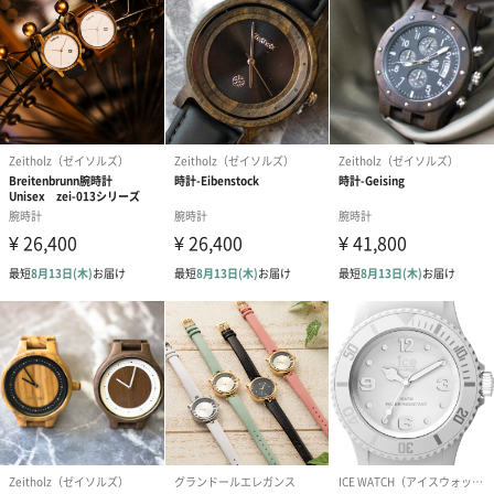
世界のトレンドを先取りするなら、やっぱりHENRY LONDON！お
手頃価格でアンティーク風のデザインを手にできるのが魅力のひ
とつです。
ブランド誕生の背景
きっかけは、2人の若いデザイナーが、ロンドンのノッティング・
ヒル ポートペロー通りの骨董市でスイス製のヴィンテージウォッ
チを見つけたことでした。このヴィンテージウォッチに惚れ込ん
だデザイナーたちの想いは、やがて『この時計を現代に蘇らせた
い』とまで考えるようになり、2015年に「ヘンリーロンドン」が
誕生しました。
商品詳細情報
商品本体サイ
幅34mm×奥行12mm×高さ34mm
ズ