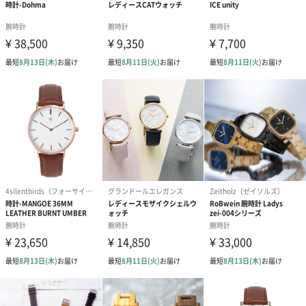
商品本体重量
36g
パッケージ内
取扱説明書、 保証書
同梱物
パッケージ外
直方体化粧箱
装
パッケージ外
幅28.5cm×奥行6cm×高さ3cm
装サイズ
パッケージ全
235.5g
体重量
製造国
中国
素材
ケース素材：SS(RGPVD)
バンド素材：カーフ革
ガラス素材：風防
仕様
ムーブメント：クォーツ
防水：3気圧防水