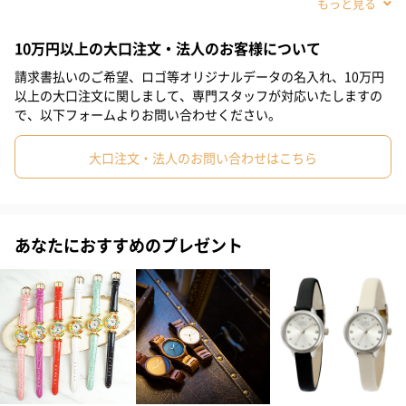
#敬老の日
#ホワイトデー
#クリスマス
#お祝い
#母の日
10万円以上の大口注文・法人のお客様について
#女子大学生
#女子高校生
#親戚女性
#義母
#部下女性
請求書払いのご希望、ロゴ等オリジナルデータの名入れ、10万円
#姪
#娘
#姉
#妹
#彼女
#同僚女性
#上司女性
以上の大口注文に関しまして、専門スタッフが対応いたしますの
で、以下フォームよりお問い合わせください。
#祖母
#母親
#妻
#女性
#女友達
#10代
大口注文・法人のお問い合わせはこちら
#20代前半
#20代後半
#30代
#40代
#50代
#60代
#70代
#80代
#90代
「ヘリテージ・シグネチャー」コレクション“ピムリコ”
格式ある19世紀の住宅が閑静な通りに並ぶ高級住宅地に位置する
あなたにおすすめのプレゼント
ピムリコ駅から着想を得た『ピムリコシリーズ』。清潔感のある
スタイルを表現するために、美しいホワイトダイヤルに温かみの
あるローズゴールドケースを合わせることで新鮮且つモダンな印
象に仕上げています。
商品仕様