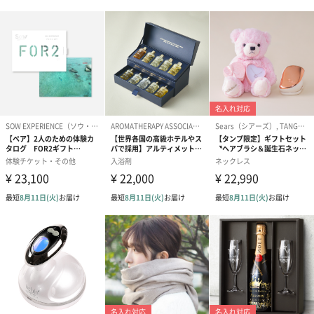
プリザーブドフラワー
プリザーブドフラワー
アミュレット 
ブーケ（ピンク）
ブーケ（ブルー）
ク）（1,500円
（2,580円）
（2,580円）
ぬいぐるみ
愛らしいぬいぐるみを同梱してお届けします。
誕生日・記念日・出産祝いなどのシーンにおすすめです。
フラワーテディベア
テディベア（バニラ）
テディベア（
（2,390円）
（1,760円）
ル）（1,760円