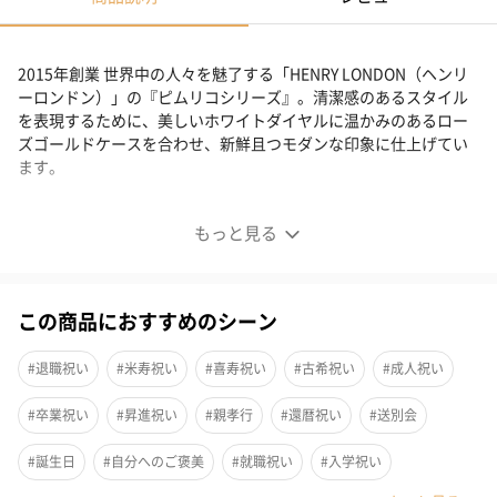
2015年創業 世界中の人々を魅了する「HENRY LONDON（ヘンリ
ーロンドン）」の『ピムリコシリーズ』。清潔感のあるスタイル
を表現するために、美しいホワイトダイヤルに温かみのあるロー
ズゴールドケースを合わせ、新鮮且つモダンな印象に仕上げてい
ます。
ピムリコ（HL34-MS-0444）
もっと見る
この商品におすすめのシーン
#退職祝い
#米寿祝い
#喜寿祝い
#古希祝い
#成人祝い
#卒業祝い
#昇進祝い
#親孝行
#還暦祝い
#送別会
#誕生日
#自分へのご褒美
#就職祝い
#入学祝い