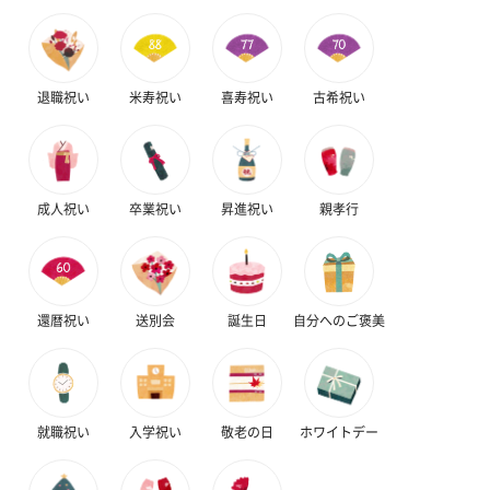
かき氷入浴剤4点セット
かき氷入浴剤4点セット
バスフラワー
退職祝い
米寿祝い
喜寿祝い
古希祝い
（ブルー）（748円）
（イエロー）（748円）
【Thank you】
円）
成人祝い
卒業祝い
昇進祝い
親孝行
ハンドタオル・ハンカチ
ハンドタオル・ハンカチを同梱してお届けいたします。ギフトへ
の＋αにおすすめです。
還暦祝い
送別会
誕生日
自分へのご褒美
就職祝い
入学祝い
敬老の日
ホワイトデー