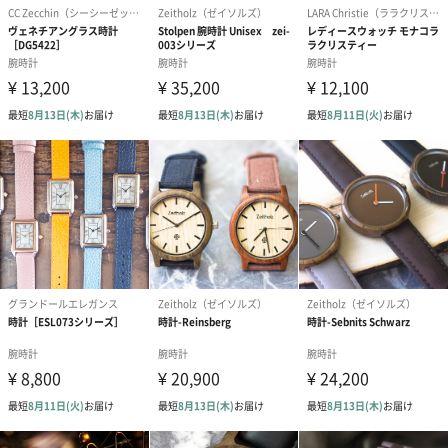
ケースサイズ：34mm
ラグ幅：16mm
ムーヴメント：クォーツ
ダイヤル：ホワイト
ガラス：ダブルドームアクリルレンズ
HENRY LONDON（ヘンリーロンドン）
「HENRY LONDON（ヘンリーロンドン）」は、2015年のバーゼ
ルワールドで発表され、同年10月にデビューしました。
ブランド創立と同時に世界各国のバイヤーからのラブコールを受
けて、ブランド創立から約2年であっという間に世界70か国で取扱
いがスタート。「社会現象を築いた」と言えるほどのスピード感
で、世界中にファンをつくっているブランドです。日本には2016
年10月に本格上陸したばかり。