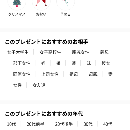
花束ハンドタオル（ピ
花束ハンドタオル（ブ
花束ハンドタ
ンク）（1,760円）
ルー）（1,760円）
ワイト）（1,7
クリスマス
お祝い
母の日
このプレゼントにおすすめのお相手
キャンドル・お香
キャンドル・お香を同梱してお届けいたします。
女子大学生
女子高校生
親戚女性
義母
部下女性
姪
娘
姉
妹
彼女
同僚女性
上司女性
祖母
母親
妻
女性
女友達
フラッグカプセル：イ
フラッグカプセル：イ
ショートイン
このプレゼントにおすすめの年代
ンセンススティック
ンセンススティック
（GRAPE AND
（END）（880円）
（St.OSMANTHUS）
（880円）
10代
20代前半
20代後半
30代
40代
（880円）