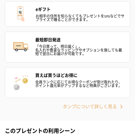
eギフト
お相手の住所を知らなくてもプレゼントをsnsなどでサ
プライズで贈ることができます。
最短即日発送
「今日買って、明日届く」。
ハンドクリーム3本セッ
シャワージェル＆ハン
シャワージェ
名入れや豊富なラッピングやオプションを施しても最
短で翌日にお届けが可能です。
ト【ありがとう】
ドクリーム（ピンクグ
ドクリーム（
（1,100円）
レープフルーツ）
ッシュローズ）（
（2,145円）
円）
買えば買うほどお得に
会員ランクに応じてお得なクーポンが受け取れたり、
ポイント還元率がアップするなど特典がございます。
リラックスグッズ
リラックスグッズを同梱してお届けします。
タンプについて詳しく見る
このプレゼントの利用シーン