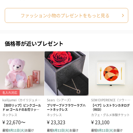
ファッション小物のプレゼントをもっと見る
シーズンブーケ（ひま
ブーケ（ホワイトグリ
ブーケ（ピン
わり）（1,880円）
ーン）（1,650円）
（1,650円）
価格帯が近いプレゼント
ドライフラワー・プリザーブドフラワー
自然のお花で作ったドライフラワー・プリザーブドフラワーを同
梱します。
一部花材が写真と異なる場合がございます。予めご了承くださ
い。パッケージに入れてお届けします。