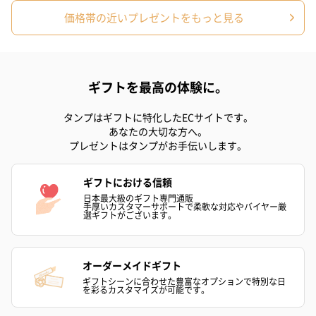
スイーツ
価格帯の近いプレゼントをもっと見る
スイーツを同梱してお届けいたします。ギフトへの＋αにおすすめ
です。
ギフトを最高の体験に。
タンプはギフトに特化したECサイトです。
あなたの大切な方へ。
プレゼントはタンプがお手伝いします。
ギフトにおける信頼
ゼリーバウム カット
麦わらパンダバウム
3層デザート 
日本最大級のギフト専門通販
（レモン＆紅茶）（432
（バナナ味）（540円）
ェ〜国産フル
手厚いカスタマーサポートで柔軟な対応やバイヤー厳
円）
り〜 3号（86
選ギフトがございます。
オーダーメイドギフト
スキンケアグッズ
ギフトシーンに合わせた豊富なオプションで特別な日
を彩るカスタマイズが可能です。
スキンケアグッズを同梱してお届けします。