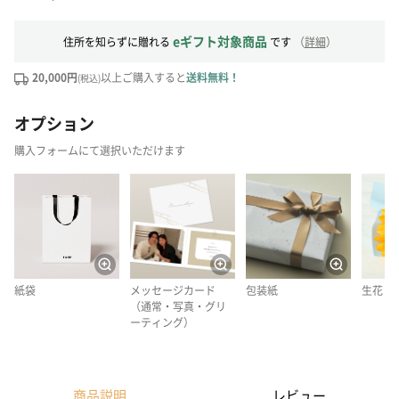
eギフト対象商品
住所を知らずに贈れる
です
（
詳細
）
20,000円
以上ご購入すると
送料無料！
(税込)
オプション
購入フォームにて選択いただけます
紙袋
メッセージカード
包装紙
生花
（通常・写真・グリ
ーティング）
商品説明
レビュー