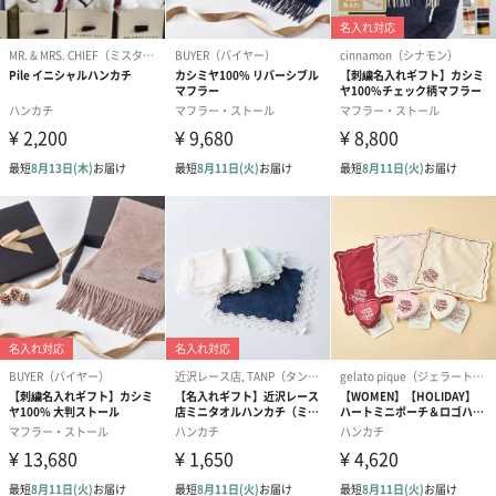
ゴールド（390円）
ピンク（390円）
グリーン（39
生花
生花のブーケを同梱します。
※9-15時にご注文いただく場合、最短のお届け可能日が通常より
も1日遅くなります。