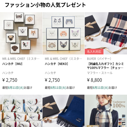
ファッション小物の人気プレゼント
ードを同梱します。
メッセージカードや封筒のデザインは一部変更する場合がありま
す。
写真付きメッセージカ
写真付きメッセージカ
【誕生日】Hap
ード（680円）
ード（Thank you）ピ
Birthday ホ
ンク（680円）
刷なし）（11
包装紙
ラッピングを施してお届けいたします。